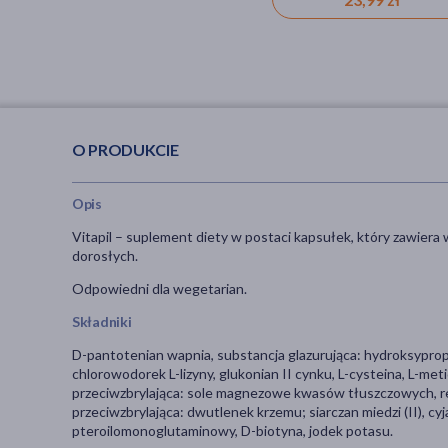
O PRODUKCIE
Opis
Vitapil
–
suplement diety w postaci kapsułek, który zawiera 
dorosłych.
Odpowiedni dla wegetarian.
Składniki
D-pantotenian wapnia, substancja glazurująca: hydroksyprop
chlorowodorek L-lizyny, glukonian II cynku, L-cysteina, L-me
przeciwzbrylająca: sole magnezowe kwasów tłuszczowych, r
przeciwzbrylająca: dwutlenek krzemu; siarczan miedzi (II), c
pteroilomonoglutaminowy, D-biotyna, jodek potasu.