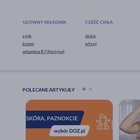
GŁÓWNY SKŁADNIK
CZĘŚĆ CIAŁA
cynk
skóra
krzem
włosy
witamina B7 (biotyna)
POLECANE ARTYKUŁY