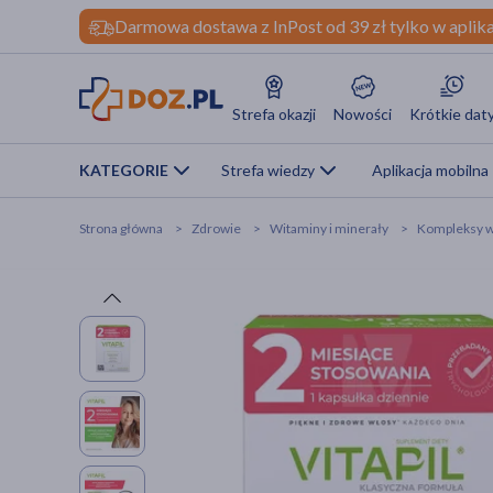
Darmowa dostawa z InPost od 39 zł tylko w aplika
Strefa okazji
Nowości
Krótkie dat
KATEGORIE
Strefa wiedzy
Aplikacja mobilna
Strona główna
Zdrowie
Witaminy i minerały
Kompleksy w