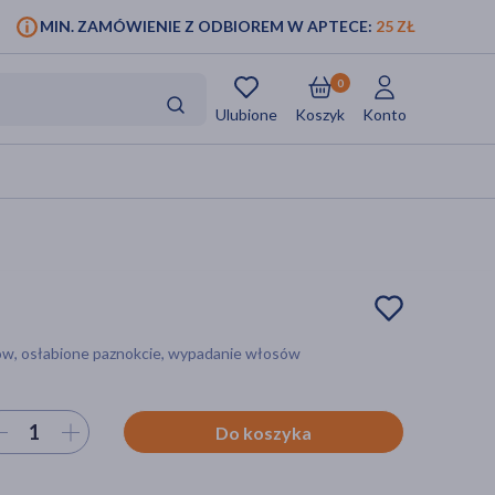
MIN. ZAMÓWIENIE Z ODBIOREM W APTECE:
25 ZŁ
0
Ulubione
Koszyk
Konto
łów, osłabione paznokcie, wypadanie włosów
ierz ilość
Do koszyka