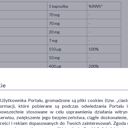
1 kapsułka
%RWS*
70 mg
-
70 mg
-
20 mg
-
7 mg
-
150 µg
100%
10 mg
-
400 µg
200%
60 mg
-
300 µg
600%
kie
0,6 mg
55%
ytkownika Portalu, gromadzone są pliki cookies (tzw. „ciastec
100 mg
1666,7%
informacji, które pobierane są podczas odwiedzania Portal
9 mg
56,3%
powszechnie stosowane w celu usprawnienia działania witryn
erwisu, zwiększenie jego bezpieczeństwa, ciągłe doskonalenie
10 mg
71,4 %
treści i reklam dopasowanych do Twoich zainteresowań. Zgoda n
6 µg
240%