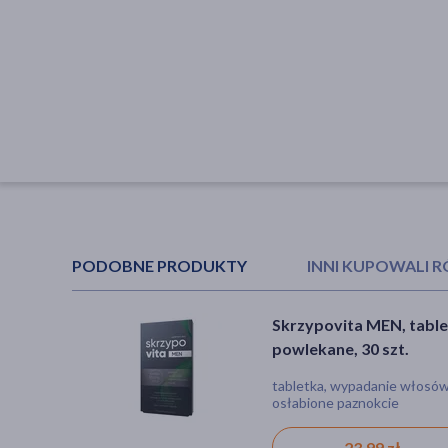
PODOBNE PRODUKTY
INNI KUPOWALI 
Skrzypovita MEN, table
Dermena, szampon
powlekane, 30 szt.
hamujący wypadanie
włosów, 200 ml
tabletka, wypadanie włosów
szampon, podrażnienie,
osłabione paznokcie
wypadanie włosów, suchoś
23,99 zł
29,49 zł