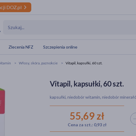
cji DOZ.pl
y
Zlecenia NFZ
Szczepienia online
itamin
Włosy, skóra, paznokcie
Vitapil, kapsułki, 60 szt.
Vitapil, kapsułki, 60 szt.
kapsułki, niedobór witamin, niedobór minera
55,69 zł
Wyb
Cena za szt.: 0,93 zł