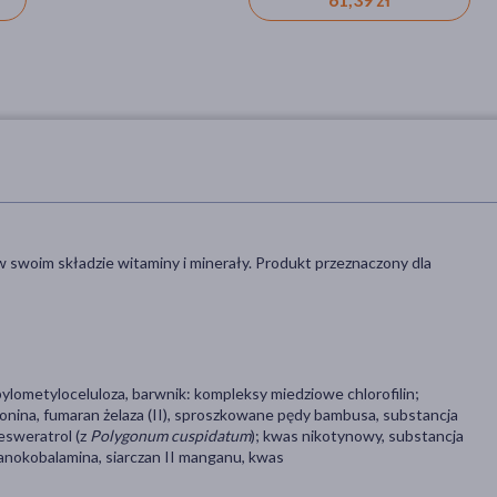
w swoim składzie witaminy i minerały. Produkt przeznaczony dla
ylometyloceluloza, barwnik: kompleksy miedziowe chlorofilin;
tionina, fumaran żelaza (II), sproszkowane pędy bambusa, substancja
esweratrol (z
Polygonum cuspidatum
); kwas nikotynowy, substancja
yjanokobalamina, siarczan II manganu, kwas