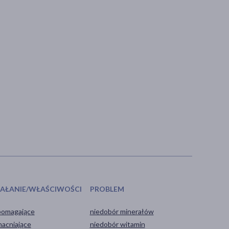
IAŁANIE/WŁAŚCIWOŚCI
PROBLEM
omagające
niedobór minerałów
acniające
niedobór witamin