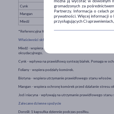
można ją wycofać w dowolnym mo
gromadzonych za pośrednictwem s
Cynk
Partnerzy. Informacja o celach 
Mangan
prywatności. Więcej informacji o
przysługujących Ci uprawnieniach,
Miedź
*Referencyjna Wartość Spożycia
Właściwości składników
Miedź - wspiera utrzymanie prawidłowej pigmentacji skóry 
oksydacyjnego.
Cynk - wpływa na prawidłową syntezę białek. Pomaga w och
Foliany - wspiera podziały komórek.
Biotyna - wspiera utrzymanie prawidłowego stanu włosów.
Mangan - wspiera ochronę komórek przed działanie stresu o
Jod i niacyna - wpływają na utrzymanie prawidłowego stanu 
Zalecane dzienne spożycie
Dorośli: 1 kapsułka dziennie podczas posiłku.