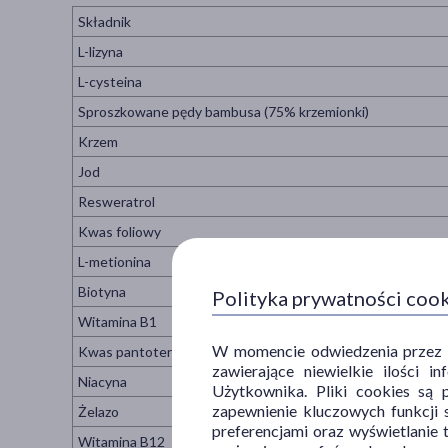
Składnik
L-lizyna
L-cysteina
Sproszkowane pędy bambusa (75% krzemionki)
Krzem
Jod
Resweratrol
Kwas foliowy
L-metionina
Biotyna
Polityka prywatności coo
Witamina B1
W momencie odwiedzenia przez Uż
Kwas pantotenowy
zawierające niewielkie ilości 
Niacyna
Użytkownika. Pliki cookies są 
zapewnienie kluczowych funkcji s
Żelazo
preferencjami oraz wyświetlanie 
Witamina B12