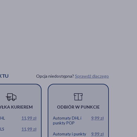
KTU
Opcja niedostępna?
Sprawdź dlaczego
YŁKA KURIEREM
ODBIÓR W PUNKCIE
DHL
11,99 zł
Automaty DHL i
9,99 zł
punkty POP
GLS
11,99 zł
Automaty i punkty
9,99 zł