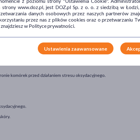
mencie z poziomu strony "Ustawienia Cookie". Administrat
trony www.doz.pl, jest DOZ.pl Sp. z o. o. z siedzibą w Łodzi,
10 mg
100%
przetwarzania danych osobowych przez naszych partnerów znajd
1,8 mg
90%
 korzystaniu przez nas z plików cookies oraz o przetwarzaniu
 znajdziesz w Polityce prywatności.
2 mg
200%
Ustawienia zaawansowane
Akcep
głowy i włosów. Pomaga w ochronie komórek przed działaniem stresu
ronie komórek przed działaniem stresu oksydacyjnego.
ksydacyjnego.
skóry.