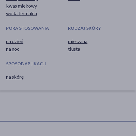
kwas mlekowy
woda termalna
PORA STOSOWANIA
RODZAJ SKÓRY
na dzień
mieszana
na noc
tłusta
SPOSÓB APLIKACJI
na skórę