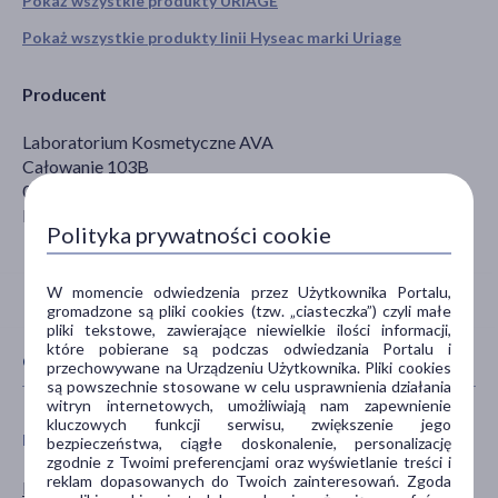
Pokaż wszystkie produkty URIAGE
Pokaż wszystkie produkty linii Hyseac marki Uriage
Producent
Laboratorium Kosmetyczne AVA
Całowanie 103B
05-480 Karczew
biuro@ava-laboratorium.pl
Polityka prywatności cookie
W momencie odwiedzenia przez Użytkownika Portalu,
gromadzone są pliki cookies (tzw. „ciasteczka”) czyli małe
pliki tekstowe, zawierające niewielkie ilości informacji,
które pobierane są podczas odwiedzania Portalu i
CECHY PRODUKTU
przechowywane na Urządzeniu Użytkownika. Pliki cookies
są powszechnie stosowane w celu usprawnienia działania
witryn internetowych, umożliwiają nam zapewnienie
kluczowych funkcji serwisu, zwiększenie jego
PŁEĆ
WIEK
bezpieczeństwa, ciągłe doskonalenie, personalizację
zgodnie z Twoimi preferencjami oraz wyświetlanie treści i
reklam dopasowanych do Twoich zainteresowań. Zgoda
Mężczyzna
dla dorosłych