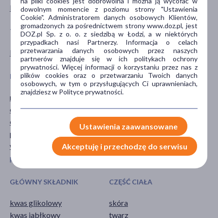
na pliki cookies jest dobrowolna i można ją wycofać w
Kobieta
dowolnym momencie z poziomu strony "Ustawienia
Cookie". Administratorem danych osobowych Klientów,
gromadzonych za pośrednictwem strony www.doz.pl, jest
TYP PRODUKTU
POSTAĆ
DOZ.pl Sp. z o. o. z siedzibą w Łodzi, a w niektórych
przypadkach nasi Partnerzy. Informacja o celach
przetwarzania danych osobowych przez naszych
Kosmetyk
tonik
partnerów znajduje się w ich politykach ochrony
prywatności. Więcej informacji o korzystaniu przez nas z
plików cookies oraz o przetwarzaniu Twoich danych
DZIAŁANIE/WŁAŚCIWOŚCI
PROBLEM
osobowych, w tym o przysługujących Ci uprawnieniach,
znajdziesz w Polityce prywatności.
matujące
łojotok
oczyszczające
trądzik
odświeżające
zaskórniki
Ustawienia zaawansowane
przeciwłojotokowe
wygładzające
Akceptuję i przechodzę do serwisu
pokaż więcej ...
GŁÓWNY SKŁADNIK
CZĘŚĆ CIAŁA
kwas glikolowy
skóra
kwas jabłkowy
twarz