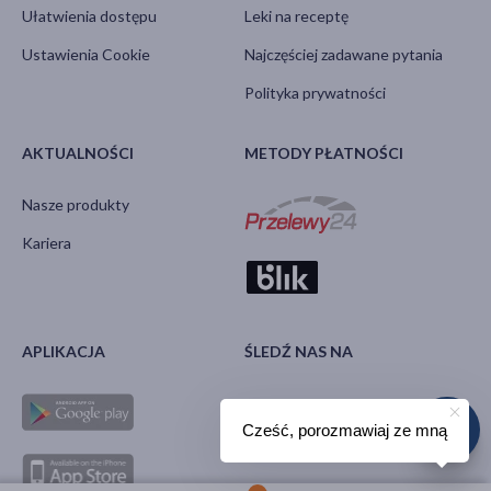
Ułatwienia dostępu
Leki na receptę
Ustawienia Cookie
Najczęściej zadawane pytania
Polityka prywatności
AKTUALNOŚCI
METODY PŁATNOŚCI
Nasze produkty
Kariera
APLIKACJA
ŚLEDŹ NAS NA
Cześć, porozmawiaj ze mną