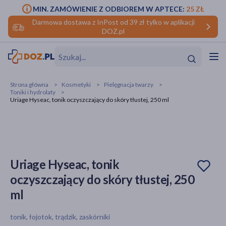
MIN. ZAMÓWIENIE Z ODBIOREM W APTECE:
25 ZŁ
Darmowa dostawa z InPost od 39 zł tylko w aplikacji
DOZ.pl
w
Hit
Hit
Strona główna
Kosmetyki
Pielęgnacja twarzy
Toniki i hydrolaty
ofory
Uriage Hyseac, tonik oczyszczający do skóry tłustej, 250 ml
do makijażu
dzieci
ść
Hit
Hit
ące
rmową
kijażu
Uriage Hyseac, tonik
ść
Hit
oczyszczający do skóry tłustej, 250
ml
w
Hit
Hit
tonik, łojotok, trądzik, zaskórniki
ść
Hit