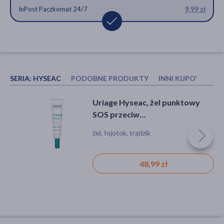
InPost Paczkomat 24/7
9,99 zł
SERIA:
HYSEAC
PODOBNE PRODUKTY
INNI KUPOWALI R
Skinimal D, aktywny tonik
Uriage Hyseac, serum-booster
Uriage Hyseac, żel punktowy
keratolityczny, 200 ml
przeciw niedoskonałościom, 30
SOS przeciw
ml
niedoskonałościom, 15 ml
tonik, przebarwienia, suchość
serum, łojotok, trądzik, zaskórniki
żel, łojotok, trądzik
24,99 zł
88,99 zł
48,99 zł