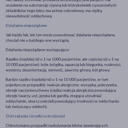
uczulenie na substancję czynną lub którykolwiek z pozostałych
składników tego leku; ma astmę oskrzelową; ma ciężką
niewydolność oddechową
Działania niepożądane
Jak każdy lek, lek ten może powodować działania niepożądane,
chociaż nie u każdego one wystąpią.
Działania niepożądane występujące:
Rzadko (rzadziej niż u 1 na 1000 pacjentów, ale częściej niż u 1 na
10 000 pacjentów): bóle żołądka, zaparcia lub biegunka, nudności,
wymioty, dezorientacja, senność, zawroty głowy, ból głowy.
Bardzo rzadko (rzadziej niż u 1 na 10 000 pacjentów, w tym
pojedyncze przypadki): reakcje alergiczne: wysypka, pokrzywka,
obrzęk naczynioruchowy (ciężka reakcja alergiczna powodująca
obrzęk twarzy, ust, języka lub gardła, mogąca utrudniać
oddychanie, skurcz oskrzeli powodujący trudności w oddychaniu
lub świszczący oddech).
Ostrzeżenia i środki ostrożności
Odnotowano przypadki nadużywania leków zawierających