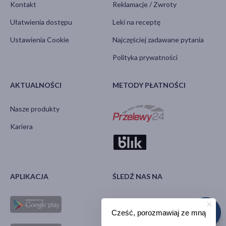
Kontakt
Reklamacje / Zwroty
Ułatwienia dostępu
Leki na receptę
Ustawienia Cookie
Najczęściej zadawane pytania
Polityka prywatności
AKTUALNOŚCI
METODY PŁATNOŚCI
Nasze produkty
Kariera
APLIKACJA
ŚLEDŹ NAS NA
Cześć, porozmawiaj ze mną