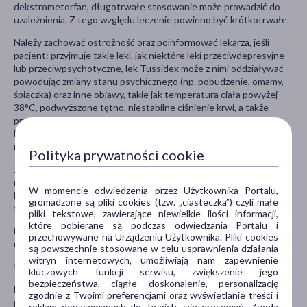
dekstrometorfan, długotrwałe stosowanie może prowadzić do
uzależnienia. Z tego względu leczenie powinno być krótkotrwałe.
Należy zachować ostrożność oraz poinformować lekarza, jeśli
pacjent: przyjmuje takie leki, jak niektóre leki przeciwdepresyjne
lub przeciwpsychotyczne, lek Tussidex może z nimi oddziaływać
powodując zmiany stanu psychicznego (np. pobudzenie, omamy,
śpiączka) oraz inne objawy, takie jak temperatura ciała powyżej
38°C, podwyższone tętno, niestabilne ciśnienie krwi, a także
przesadzone reakcje odruchowe, sztywność mięśni, brak
koordynacji i (lub) objawy dotyczące układu pokarmowego (np.
nudności, wymioty, biegunka).
Polityka prywatności cookie
Jeżeli objawy utrzymują się dłużej niż 7 dni, pacjent ma
nawracający kaszel lub kaszel z towarzyszącą gorączką, wysypką
W momencie odwiedzenia przez Użytkownika Portalu,
lub uporczywe bóle głowy, należy skonsultować się z lekarzem lub
gromadzone są pliki cookies (tzw. „ciasteczka”) czyli małe
farmaceutą. Mogą to być objawy poważnej choroby.
pliki tekstowe, zawierające niewielkie ilości informacji,
które pobierane są podczas odwiedzania Portalu i
Lek należy przechowywać w miejscu niewidocznym i
przechowywane na Urządzeniu Użytkownika. Pliki cookies
niedostępnym dla dzieci, w temperaturze poniżej 25°C.
są powszechnie stosowane w celu usprawnienia działania
witryn internetowych, umożliwiają nam zapewnienie
Stosowanie innych leków
kluczowych funkcji serwisu, zwiększenie jego
bezpieczeństwa, ciągłe doskonalenie, personalizację
Należy powiedzieć lekarzowi o wszystkich lekach, stosowanych
zgodnie z Twoimi preferencjami oraz wyświetlanie treści i
przez pacjenta obecnie lub ostatnio, a także o lekach, które
reklam dopasowanych do Twoich zainteresowań. Zgoda