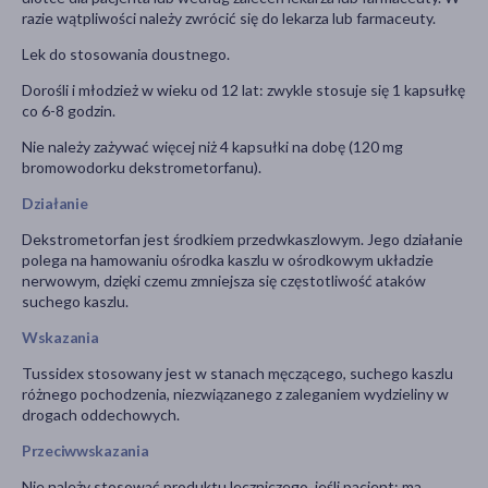
razie wątpliwości należy zwrócić się do lekarza lub farmaceuty.
Lek do stosowania doustnego.
Dorośli i młodzież w wieku od 12 lat: zwykle stosuje się 1 kapsułkę
co 6-8 godzin.
Nie należy zażywać więcej niż 4 kapsułki na dobę (120 mg
bromowodorku dekstrometorfanu).
Działanie
Dekstrometorfan jest środkiem przedwkaszlowym. Jego działanie
polega na hamowaniu ośrodka kaszlu w ośrodkowym układzie
nerwowym, dzięki czemu zmniejsza się częstotliwość ataków
suchego kaszlu.
Wskazania
Tussidex stosowany jest w stanach męczącego, suchego kaszlu
różnego pochodzenia, niezwiązanego z zaleganiem wydzieliny w
drogach oddechowych.
Przeciwwskazania
Nie należy stosować produktu leczniczego, jeśli pacjent: ma