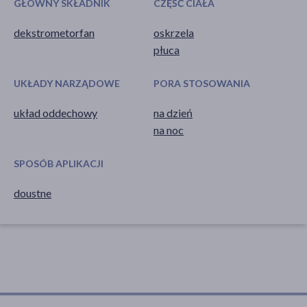
GŁÓWNY SKŁADNIK
CZĘŚĆ CIAŁA
dekstrometorfan
oskrzela
płuca
UKŁADY NARZĄDOWE
PORA STOSOWANIA
układ oddechowy
na dzień
na noc
SPOSÓB APLIKACJI
doustne