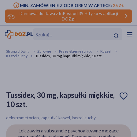
MIN. ZAMÓWIENIE Z ODBIOREM W APTECE:
25 ZŁ
Darmowa dostawa z InPost od 39 zł tylko w aplikacji
DOZ.pl
w
Hit
Hit
Strona główna
Zdrowie
Przeziębienie i grypa
Kaszel
Kaszel suchy
Tussidex, 30 mg, kapsułki miękkie, 10 szt.
ofory
do makijażu
dzieci
ść
Hit
Hit
ące
rmową
kijażu
Tussidex, 30 mg, kapsułki miękkie,
10 szt.
ść
Hit
dekstrometorfan, kapsułki, kaszel, kaszel suchy
w
Hit
Hit
Lek zawiera substancje psychoaktywne mogące
ść
Hit
prowadzić do uzależnień. Farmaceuta wydając