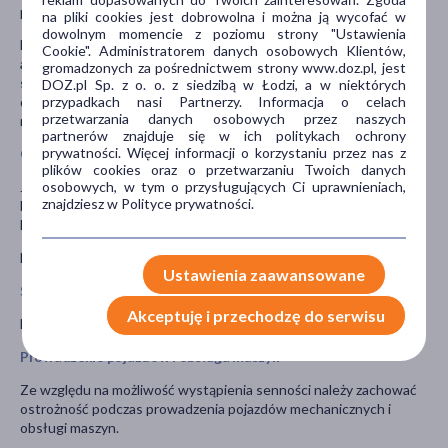
pacjent planuje stosować.
na pliki cookies jest dobrowolna i można ją wycofać w
dowolnym momencie z poziomu strony "Ustawienia
Lek
Tussidex
może wchodzić w interakcję z: chinidyną,
Cookie". Administratorem danych osobowych Klientów,
amiodaronem (leki stosowane w zaburzeniach rytmu
gromadzonych za pośrednictwem strony www.doz.pl, jest
serca); fluoksetyną (lek stosowany w
DOZ.pl Sp. z o. o. z siedzibą w Łodzi, a w niektórych
przypadkach nasi Partnerzy. Informacja o celach
depresji); lekami działającymi hamująco na ośrodkowy układ
przetwarzania danych osobowych przez naszych
nerwowy, np. leki uspokajające, leki nasenne, przeciwlękowe.
partnerów znajduje się w ich politykach ochrony
prywatności. Więcej informacji o korzystaniu przez nas z
Ciąża i karmienie piersią
plików cookies oraz o przetwarzaniu Twoich danych
osobowych, w tym o przysługujących Ci uprawnieniach,
Jeśli pacjentka jest w ciąży lub karmi piersią, przypuszcza że może
znajdziesz w Polityce prywatności.
być w ciąży lub gdy planuje mieć dziecko, powinna poradzić się
lekarza lub farmaceuty przed zastosowaniem tego leku.
Nie należy stosować leku w okresie ciąży i karmienia piersią.
Ustawienia zaawansowane
Stosowanie leku u dzieci i młodzieży
Akceptuję i przechodzę do serwisu
Nie stosować u dzieci w wieku poniżej 12 lat.
Prowadzenie pojazdów i obsługa maszyn
Ze względu na możliwość wystąpienia senności należy zachować
ostrożność podczas prowadzenia pojazdów mechanicznych i
obsługi maszyn.