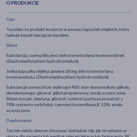
O PRODUKCIE
Opis
Tussidex to produkt leczniczy w postaci kapsułek miękkich, który
hamuje kaszel męczącym kaszlem.
Skład
Substancją czynną leku jest dekstrometorfanu bromowodorek
(
Dextromethorphani hydrobromidum
).
Jedna kapsułka miękka zawiera 30 mg dekstrometorfanu
bromowodorku (
Dextromethorphani hydrobromidum
).
Substancje pomocnicze: makrogol 400; eter monoetylowy glikolu
dietylenowego; glicerol; glikol propylenowy; woda oczyszczona.
Skład otoczki: żelatyna; glicerol; sorbitol (sucha pozostałość z
70% roztworu sorbitolu); czerwień koszenilowa (E 124); woda
oczyszczona.
Dawkowanie
Ten lek należy zawsze stosować dokładnie tak, jak to opisano w
ulotce dla pacjenta lub według zaleceń lekarza lub farmaceuty. W