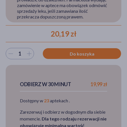
zamówienie w aptece ma obowiązek odmówić
sprzedaży leku, jeśli zamawiana ilość
przekracza dopuszczoną prawem.
akijażu
20,19 zł
Hit
Wybierz ilość
Do koszyka
ODBIERZ W 30 MINUT
19,99 zł
Dostępny w
23
aptekach .
Zarezerwuj i odbierz w dogodnym dla siebie
momencie.
Dla tego rodzaju rezerwacji nie
obowiązuje minimalna wartość