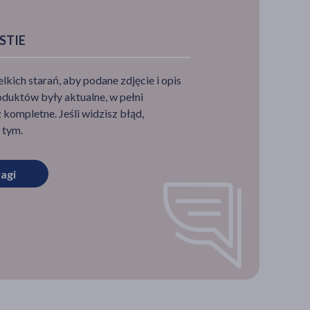
STIE
ich starań, aby podane zdjęcie i opis
duktów były aktualne, w pełni
krwi po
kompletne. Jeśli widzisz błąd,
 tym.
ce o
agi
u –
tórą
rówki
h
ływ na
y
ych po