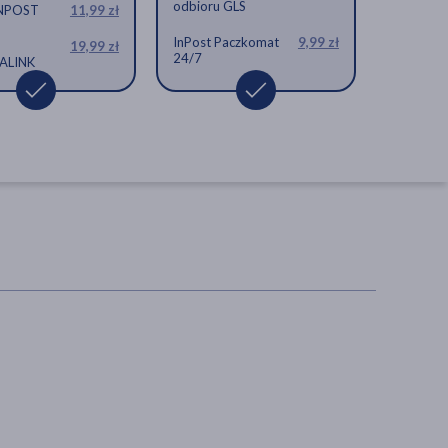
odbioru GLS
INPOST
11,99 zł
InPost Paczkomat
9,99 zł
19,99 zł
24/7
ALINK
KENAY NAC N-acetylo-L-
cysteina, kapsułki, 60 szt.
aminokwas, pochodna l-
cysteiny, układ oddechowy,
odporność
27,19 zł