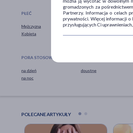
można ją wycofać w dowolnym mo
gromadzonych za pośrednictwem s
Partnerzy. Informacja o celach 
PŁEĆ
WIEK
prywatności. Więcej informacji o
przysługujących Ci uprawnieniach,
Mężczyzna
dla dorosłych
Kobieta
PORA STOSOWANIA
SPOSÓB APLIKACJI
na dzień
doustne
na noc
POLECANE ARTYKUŁY