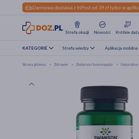
Darmowa dostawa z InPost od 39 zł tylko w aplika
Strefa okazji
Nowości
Krótkie dat
KATEGORIE
Strefa wiedzy
Aplikacja mobilna
Strona główna
Zdrowie
Zielarnia i homeopatia
Naturalne