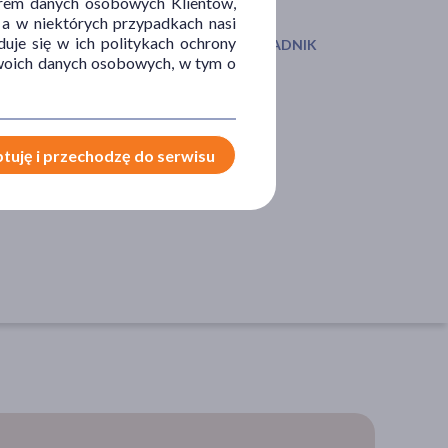
orem danych osobowych Klientów,
 a w niektórych przypadkach nasi
uje się w ich politykach ochrony
IAŁANIE/WŁAŚCIWOŚCI
GŁÓWNY SKŁADNIK
 Twoich danych osobowych, w tym o
omagające
glutation
acniające
tuję i przechodzę do serwisu