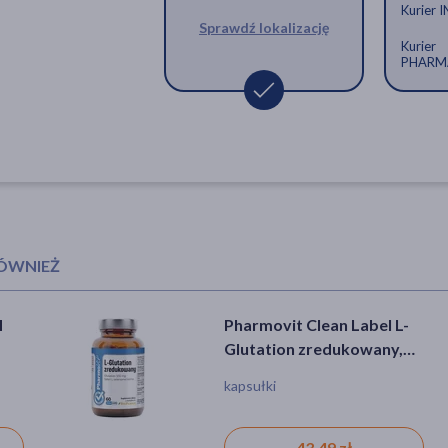
Kurier 
Sprawdź lokalizację
Kurier
PHARM
RÓWNIEŻ
H
Pharmovit Clean Label L-
Swanson Koenzym Q10,
.
Glutation zredukowany,
100 mg, kapsułki, 100 szt.
kapsułki twarde, 60 szt.
kapsułki
kapsułki
43,49 zł
70,79 zł