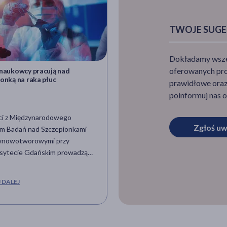
TWOJE SUGE
Dokładamy wszelk
oferowanych pro
 naukowcy pracują nad
Zdrowotny wpływ borówek na
onką na raka płuc
kobiety z wysokim ciśnieniem 
prawidłowe oraz 
menopauzie
poinformuj nas o
ci z Międzynarodowego
Kuliste, ciemnoniebieskie owo
Zgłoś uw
m Badań nad Szczepionkami
słodkim smaku i miękkim miąższ
wnowotworowymi przy
mowa o owocach borówki, na k
sytecie Gdańskim prowadzą
sezon rozpoczął się w lipcu. Bo
w celu opracowania
cenione są nie tylko za walory
idualizowanych szczepionek na
smakowe, ale i lecznicze. Jak się
 DALEJ
CZYTAJ DALEJ
uc.
okazuje w jednym z najnowszyc
badań naukowcy odkryli jej wp
ryzyko zachorowania na chorob
układu krążenia u kobiet będąc