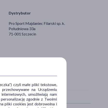
Dystrybutor
Pro Sport Majdaniec Filarski sp. k.
Południowa 33a
71-001 Szczecin
zka”) czyli małe pliki tekstowe,
u i przechowywane na Urządzeniu
 internetowych, umożliwiają nam
, personalizację zgodnie z Twoimi
a pliki cookies jest dobrowolna i