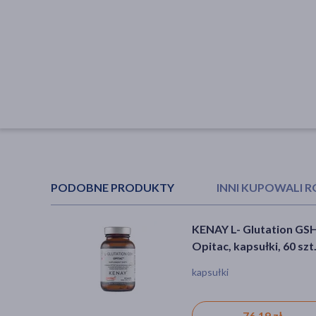
PODOBNE PRODUKTY
INNI KUPOWALI 
KENAY L- Glutation GS
Swanson SelenoExcell
Opitac, kapsułki, 60 szt
Selen, kapsułki, 60 szt.
kapsułki
kapsułki
76,19 zł
16,29 zł