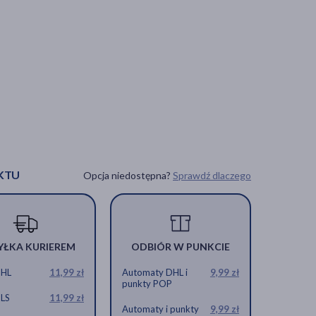
KTU
Opcja niedostępna?
Sprawdź dlaczego
YŁKA KURIEREM
ODBIÓR W PUNKCIE
DHL
11,99 zł
Automaty DHL i
9,99 zł
punkty POP
GLS
11,99 zł
Automaty i punkty
9,99 zł