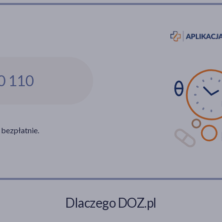
menopauzie i zmagających się z
nadciśnieniem.
0 110
 bezpłatnie.
Dlaczego DOZ.pl