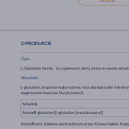
O PRODUKCIE
Opis
L-Glutation Setria - to suplement diety, który w swoim skład
Składniki
L-glutation, brązowa mąka ryżowa, otoczka kapsułki: hdroksy
magnezowe kwasów tłuszczowych.
Składnik
Setria® glutation [l-glutation (zredukowany)]
Setria® jest znakiem zastrzeżonym przez Kyowa Hakko Kogyo