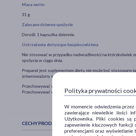
Masa netto
31 g
Zalecane dzienne spożycie
Dorośli:
1 kapsułka dziennie.
Ostrzeżenia dotyczące bezpieczeństwa
Nie stosować w przypadku nadwrażliwości na którykolwiek ze 
spożycia w ciągu dnia.
Preparat jest suplementem diety, nie może być stosowany jak
zrównoważony sposób żywienia i zdrowy tryb życia.
Przechowywać w suchym miejscu. Chronić od światła i wilgo
Polityka prywatności coo
Przechowywać w sposób niedostępny dla małych dzieci.
W momencie odwiedzenia przez Uż
zawierające niewielkie ilości 
Użytkownika. Pliki cookies są 
CECHY PRODUKTU
zapewnienie kluczowych funkcji s
preferencjami oraz wyświetlanie 