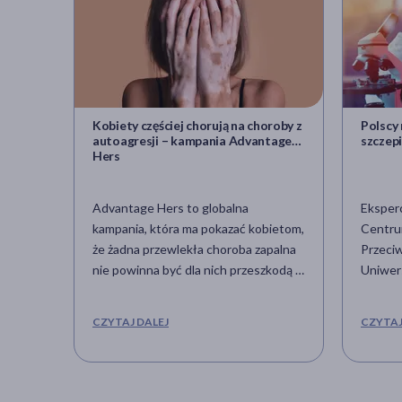
Kobiety częściej chorują na choroby z
Polscy
autoagresji – kampania Advantage
szczepi
Hers
Advantage Hers to globalna
Eksper
kampania, która ma pokazać kobietom,
Centru
że żadna przewlekła choroba zapalna
Przeci
nie powinna być dla nich przeszkodą w
Uniwer
codziennym życiu. Inspiracją do jej
prace 
stworzenia były osobiste
zindyw
CZYTAJ DALEJ
CZYTAJ
doświadczenia Caroline Wozniacki –
raka pł
duńskiej tenisitki, u której u szczytu
kariery zdiagnozowane reumatoidalne
zapalenie stawów.