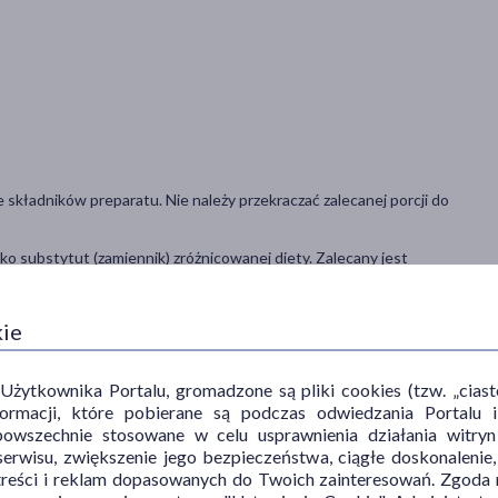
składników preparatu. Nie należy przekraczać zalecanej porcji do
o substytut (zamiennik) zróżnicowanej diety. Zalecany jest
ci. Przechowywać w temperaturze nie przekraczającej 25°C.
kie
ytkownika Portalu, gromadzone są pliki cookies (tzw. „ciastec
informacji, które pobierane są podczas odwiedzania Portal
powszechnie stosowane w celu usprawnienia działania witryn
erwisu, zwiększenie jego bezpieczeństwa, ciągłe doskonalenie
treści i reklam dopasowanych do Twoich zainteresowań. Zgoda n