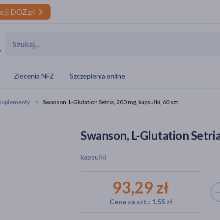
cji DOZ.pl
y
Zlecenia NFZ
Szczepienia online
 suplementy
Swanson, L-Glutation Setria, 200 mg, kapsułki, 60 szt.
Swanson, L-Glutation Setria
kapsułki
93,29 zł
Wyb
Cena za szt.: 1,55 zł