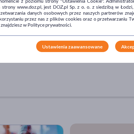
mencie z poziomu strony "Ustawienia Cookie". Administrat
trony www.doz.pl, jest DOZ.pl Sp. z o. o. z siedzibą w Łodzi,
przetwarzania danych osobowych przez naszych partnerów znajd
TYP PRODUKTU
POSTAĆ
DZ
 korzystaniu przez nas z plików cookies oraz o przetwarzaniu
 znajdziesz w Polityce prywatności.
Suplement diety
kapsułki
wsp
wzm
Ustawienia zaawansowane
Akcep