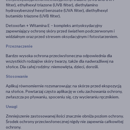
filter), ethylhexyl triazone (UVB filter), diethylamino
hydroxybenzoyl hexyl benzoate (UVA filter), diethylhexyl
butamido triazone (UVB filter).
Detoxofan + Witamina E – kompleks antyoksydacyjny
zapewniający ochronę skóry przed światłem podczerwonym i
widzialnym oraz przed stresem oksydacyjnym i fotostarzeniem.
Przeznaczenie
Bardzo wysoka ochrona przeciwsłoneczna odpowiednia dla
wszystkich rodzajów skóry twarzy, także dla nadwrażliwej na
słońce. Dla całej rodziny: niemowlęta, dzieci, dorośli.
Stosowanie
Aplikuj równomiernie rozsmarowując na skórze przed ekspozycją
na słońce. Powtarzaj często aplikację w celu zachowania ochrony,
zwłaszcza po pływaniu, spoceniu się, czy wycieraniu ręcznikiem.
Uwagi
Zmniejszenie zastosowanej ilości znacznie obniża poziom ochrony.
Środek ochrony przeciwsłonecznej nigdy nie zapewnia całkowitej
ochrony.