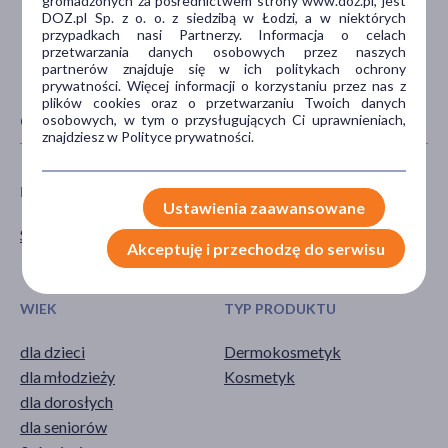
gromadzonych za pośrednictwem strony www.doz.pl, jest
DOZ.pl Sp. z o. o. z siedzibą w Łodzi, a w niektórych
przypadkach nasi Partnerzy. Informacja o celach
przetwarzania danych osobowych przez naszych
partnerów znajduje się w ich politykach ochrony
prywatności. Więcej informacji o korzystaniu przez nas z
plików cookies oraz o przetwarzaniu Twoich danych
osobowych, w tym o przysługujących Ci uprawnieniach,
CECHY PRODUKTU
znajdziesz w Polityce prywatności.
FILTRY PRZECIWSŁONECZNE
PŁEĆ
Ustawienia zaawansowane
SPF 50+
Mężczyzna
Akceptuję i przechodzę do serwisu
Kobieta
WIEK
TYP PRODUKTU
dla dzieci
Dermokosmetyk
dla młodzieży
Kosmetyk
dla dorosłych
dla seniorów