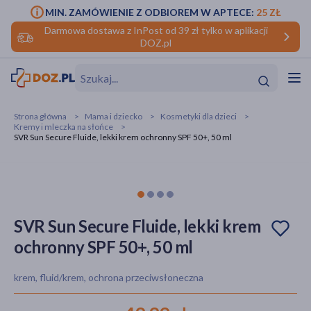
MIN. ZAMÓWIENIE Z ODBIOREM W APTECE:
25 ZŁ
Darmowa dostawa z InPost od 39 zł tylko w aplikacji
DOZ.pl
w
Hit
Hit
Strona główna
Mama i dziecko
Kosmetyki dla dzieci
Kremy i mleczka na słońce
ofory
SVR Sun Secure Fluide, lekki krem ochronny SPF 50+, 50 ml
do makijażu
dzieci
ść
Hit
Hit
ące
rmową
kijażu
SVR Sun Secure Fluide, lekki krem
ść
Hit
ochronny SPF 50+, 50 ml
w
Hit
Hit
krem, fluid/krem, ochrona przeciwsłoneczna
ść
Hit