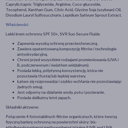
Caprylic/capric Triglyceride, Arginine, Coco-glucoside,
Tocopherol, Xanthan Gum, Citric Acid, Glycine Soja (soybean) Oil,
Disodium Lauryl Sulfosuccinate, Lepidium Sativum Sprout Extract.
Właściwości
Lekki krem ochronny SPF 50+, SVR Sun Secure Fluide
Zapewnia wysoką ochronę przeciwsłoneczną.
Zawiera opatentowaną kompozycję filtrów i technologie
antyoksydacyjną.
Chroni przed wszystkimi rodzajami promieniowania (UVA i
B, podczerwonym i światłem widzialnym).
Posiada lekką, półpłynną konsystencję, która nie
pozostawia tłustej lub lepkiej warstwy.
Łatwo się rozprowadza i szybko wchłania nie pozostawiając
żadnych smug.
Jest odporny na działanie wody, potu i pocieranie.
Posiada delikatny letni zapach.
Składniki aktywne:
Połączenie 4 fotostabilnych filtrów organicznych, które tworzą
fizyczną barierę ochronną na powierzchni skóry: bis-
ethylhexyloxyphenol methoxyphenyl triazine (UVB and UVA