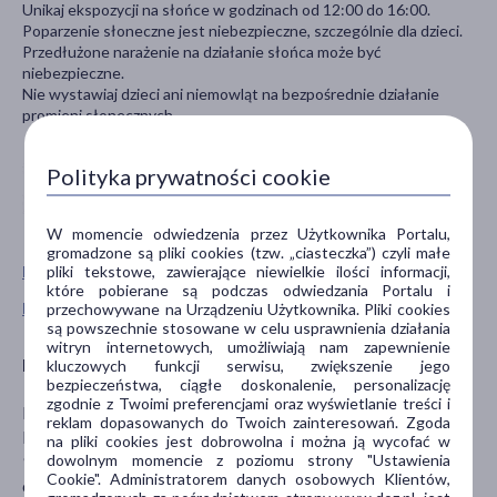
Unikaj ekspozycji na słońce w godzinach od 12:00 do 16:00.
Poparzenie słoneczne jest niebezpieczne, szczególnie dla dzieci.
Przedłużone narażenie na działanie słońca może być
niebezpieczne.
Nie wystawiaj dzieci ani niemowląt na bezpośrednie działanie
promieni słonecznych.
Polityka prywatności cookie
W momencie odwiedzenia przez Użytkownika Portalu,
gromadzone są pliki cookies (tzw. „ciasteczka”) czyli małe
pliki tekstowe, zawierające niewielkie ilości informacji,
Pokaż wszystkie produkty SVR
które pobierane są podczas odwiedzania Portalu i
Pokaż wszystkie produkty linii Sun Secure marki SVR
przechowywane na Urządzeniu Użytkownika. Pliki cookies
są powszechnie stosowane w celu usprawnienia działania
witryn internetowych, umożliwiają nam zapewnienie
Producent
kluczowych funkcji serwisu, zwiększenie jego
bezpieczeństwa, ciągłe doskonalenie, personalizację
zgodnie z Twoimi preferencjami oraz wyświetlanie treści i
LABORATOIRE SVR SAS
reklam dopasowanych do Twoich zainteresowań. Zgoda
La Tremblaie 2 rue de la Mare a Blot
na pliki cookies jest dobrowolna i można ją wycofać w
dowolnym momencie z poziomu strony "Ustawienia
91220 Le Plessis-Pâté
Cookie". Administratorem danych osobowych Klientów,
courrier@labo-svr.com