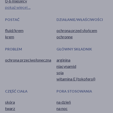
0-6 miesięcy
pokaż więcej ...
POSTAĆ
DZIAŁANIE/WŁAŚCIWOŚCI
fluid/krem
ochrona przed słońcem
krem
ochronne
PROBLEM
GŁÓWNY SKŁADNIK
ochrona przeciwsłoneczna
arginina
niacynamid
soja
witamina E (tokoferol)
CZĘŚĆ CIAŁA
PORA STOSOWANIA
skóra
na dzień
twarz
na noc