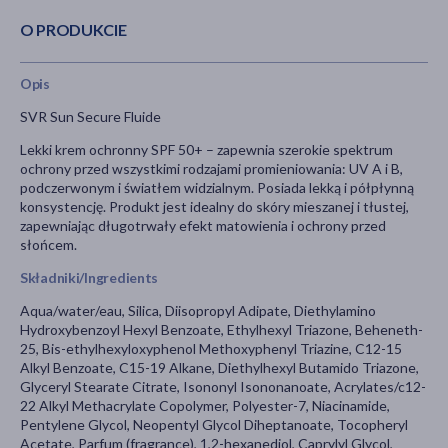
O PRODUKCIE
Opis
SVR Sun Secure Fluide
Lekki krem ochronny SPF 50+ – zapewnia szerokie spektrum
ochrony przed wszystkimi rodzajami promieniowania: UV A i B,
podczerwonym i światłem widzialnym. Posiada lekką i półpłynną
konsystencję. Produkt jest idealny do skóry mieszanej i tłustej,
zapewniając długotrwały efekt matowienia i ochrony przed
słońcem.
Składniki/Ingredients
Aqua/water/eau, Silica, Diisopropyl Adipate, Diethylamino
Hydroxybenzoyl Hexyl Benzoate, Ethylhexyl Triazone, Beheneth-
25, Bis-ethylhexyloxyphenol Methoxyphenyl Triazine, C12-15
Alkyl Benzoate, C15-19 Alkane, Diethylhexyl Butamido Triazone,
Glyceryl Stearate Citrate, Isononyl Isononanoate, Acrylates/c12-
22 Alkyl Methacrylate Copolymer, Polyester-7, Niacinamide,
Pentylene Glycol, Neopentyl Glycol Diheptanoate, Tocopheryl
Acetate, Parfum (fragrance), 1,2-hexanediol, Caprylyl Glycol,