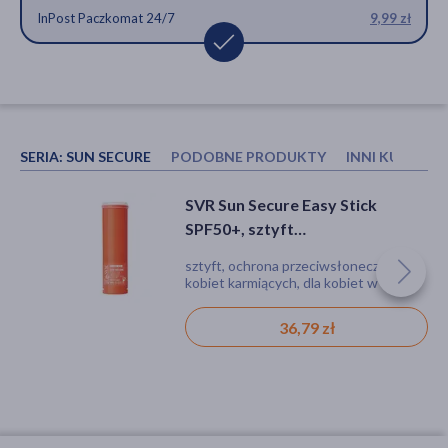
InPost Paczkomat 24/7
9,99 zł
SERIA:
SUN SECURE
PODOBNE PRODUKTY
INNI KUPOWA
Iwostin Solecrin Capillin, krem
SVR Sun Secure Brume, mgiełka
SVR Sun Secure Easy Stick
ochronny, SPF 50+, 50 ml
ochronna SPF 50, 200 ml
SPF50+, sztyft
przeciwsłoneczny, refill, 10 g
krem, podrażnienie, zaczerwienienie,
aerozol, spray, mgiełka, ochrona
sztyft, ochrona przeciwsłoneczna, dla
naczynka, ochrona przeciwsłoneczna,
przeciwsłoneczna
kobiet karmiących, dla kobiet w ciąży,
nadwrażliwość, dla alergików
bez substancji zapachowych, do
opalania
44,99 zł
78,99 zł
36,79 zł