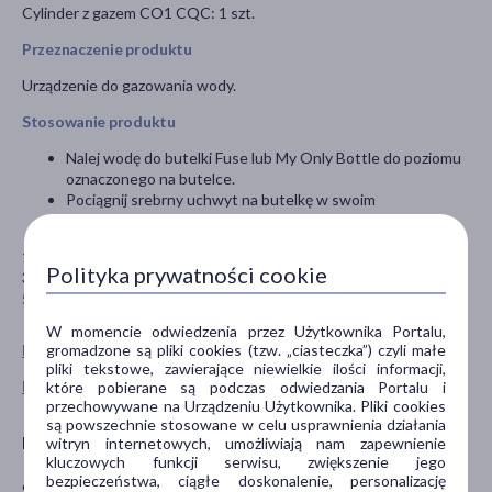
Cylinder z gazem CO1 CQC: 1 szt.
Przeznaczenie produktu
Urządzenie do gazowania wody.
Stosowanie produktu
Nalej wodę do
butelki Fuse lub My Only Bottle
do poziomu
oznaczonego na butelce.
Pociągnij
srebrny uchwyt
na butelkę w swoim
kierunku. Zamocuj butelkę i dociśnij do pionu.
1-2 naciśnięcia
– woda lekko gazowana
Polityka prywatności cookie
3-4 naciśnięcia
– woda średnio gazowana
5 naciśnięć
– woda mocno gazowana.
W momencie odwiedzenia przez Użytkownika Portalu,
gromadzone są pliki cookies (tzw. „ciasteczka”) czyli małe
Pokaż wszystkie produkty SODASTREAM
pliki tekstowe, zawierające niewielkie ilości informacji,
Pokaż wszystkie produkty linii Art marki SodaStream
które pobierane są podczas odwiedzania Portalu i
przechowywane na Urządzeniu Użytkownika. Pliki cookies
są powszechnie stosowane w celu usprawnienia działania
Producent
witryn internetowych, umożliwiają nam zapewnienie
kluczowych funkcji serwisu, zwiększenie jego
bezpieczeństwa, ciągłe doskonalenie, personalizację
SodaStream Poland Sp. z o. o.