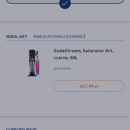
SERIA:
ART
INNI KUPOWALI RÓWNIEŻ
Brita sodaONE, saturator do
SodaStream, Saturator Art,
wody, biały, 1 szt.
czarny, 60L
akcesoria
akcesoria
215,99 zł
417,99 zł
O PRODUKCIE