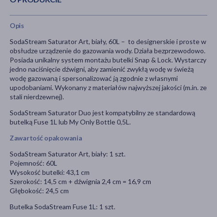
Opis
SodaStream Saturator Art, biały, 60L – to
designerskie
i proste w
obsłudze urządzenie do gazowania wody. Działa bezprzewodowo.
Posiada unikalny system montażu butelki Snap & Lock. Wystarczy
jedno naciśnięcie dźwigni, aby zamienić zwykłą wodę w świeżą
wodę gazowaną i spersonalizować ją zgodnie z własnymi
upodobaniami. Wykonany z materiałów najwyższej jakości (m.in. ze
stali nierdzewnej).
SodaStream Saturator Duo
jest kompatybilny ze standardową
butelką Fuse 1L lub
My Only Bottle
0,5L.
Zawartość opakowania
SodaStream Saturator Art, biały: 1 szt.
Pojemność: 60L
Wysokość butelki: 43,1 cm
Szerokość: 14,5 cm + dźwignia 2,4 cm = 16,9 cm
Głębokość: 24,5 cm
Butelka SodaStream Fuse 1L: 1 szt.