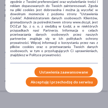
zgodnie z Twoimi preferencjami oraz wyświetlanie treści i
ul. Żelazna 51/53
reklam dopasowanych do Twoich zainteresowań. Zgoda
na pliki cookies jest dobrowolna i można ją wycofać w
00-841 Warszawa
dowolnym momencie z poziomu strony "Ustawienia
https://support-pl.sodastream.com/hc/pl/requests/new?
Cookie". Administratorem danych osobowych Klientów,
ticket_form_id=1260809943249
gromadzonych za pośrednictwem strony www.doz.pl, jest
DOZ.pl Sp. z o. o. z siedzibą w Łodzi, a w niektórych
przypadkach nasi Partnerzy. Informacja o celach
przetwarzania danych osobowych przez naszych
partnerów znajduje się w ich politykach ochrony
prywatności. Więcej informacji o korzystaniu przez nas z
plików cookies oraz o przetwarzaniu Twoich danych
osobowych, w tym o przysługujących Ci uprawnieniach,
CECHY PRODUKTU
znajdziesz w Polityce prywatności.
TYP PRODUKTU
AKCESORIA
Ustawienia zaawansowane
Akcesoria
saturator
Akceptuję i przechodzę do serwisu