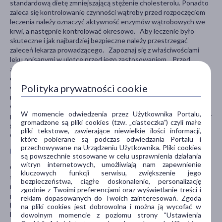
standardową dietę zmniejszającą stężenie cholesterolu. Ponadto
zaleca się kontrolowanie czynności wątroby przed rozpoczęciem
leczenia należy oznaczyć aktywność enzymów wątrobowych we
krwi, a następnie kontrolować okresowo. Aby leczenie było
skuteczne i jak najbardziej bezpieczne należy przestrzegać
zaleceń lekarza prowadzącego. Zapoznaj się z właściwościami
leku opisanymi w ulotce przed jego zastosowaniem. Przed
zastosowaniem leku należy sprawdzić datę ważności podaną na
opakowaniu (etykiecie). Nie należy stosować leku po terminie
Polityka prywatności cookie
ważności. Przechowuj lek w szczelnie zamkniętym opakowaniu, w
miejscu niedostępnym i niewidocznym dla dzieci, zgodnie z
wymogami producenta. Lek ten został przepisany przez lekarza
W momencie odwiedzenia przez Użytkownika Portalu,
prowadzącego celem leczenia konkretnego schorzenia. Nie należy
gromadzone są pliki cookies (tzw. „ciasteczka”) czyli małe
go odstępować innym osobom ani używać w innych
pliki tekstowe, zawierające niewielkie ilości informacji,
okolicznościach bez konsultacji z lekarzem.
które pobierane są podczas odwiedzania Portalu i
przechowywane na Urządzeniu Użytkownika. Pliki cookies
Poinformuj lekarza:
są powszechnie stosowane w celu usprawnienia działania
witryn internetowych, umożliwiają nam zapewnienie
Gdy masz nadwrażliwość na symwastatynę lub jakąkolwiek
kluczowych funkcji serwisu, zwiększenie jego
substancję pomocniczą preparatu, choroby wątroby i/lub nerek,
bezpieczeństwa, ciągłe doskonalenie, personalizację
nadczynność tarczycy, dziedziczne choroby mięśni. Gdy
zgodnie z Twoimi preferencjami oraz wyświetlanie treści i
przyjmujesz gemfibrozil i inne fibraty, niacynę i inne pochodne
reklam dopasowanych do Twoich zainteresowań. Zgoda
kwasu nikotynowego, cyklosporynę, mibefradil, itrakonazol,
na pliki cookies jest dobrowolna i można ją wycofać w
ketokonazol, erytromycynę, klarytromycynę (wzrost ryzyka
dowolnym momencie z poziomu strony "Ustawienia