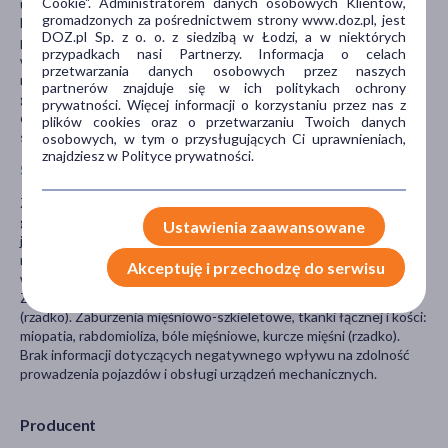
Cookie". Administratorem danych osobowych Klientów,
uszkodzenia mięśni). Równoczesne stosowanie symwastatyny i
gromadzonych za pośrednictwem strony www.doz.pl, jest
leków przeciwzakrzepowych z grupy kumaryn nasila ich działanie
DOZ.pl Sp. z o. o. z siedzibą w Łodzi, a w niektórych
przeciwzakrzepowe. Ponadto należy poinformować lekarza o
przypadkach nasi Partnerzy. Informacja o celach
wszystkich przyjmowanych lekach nawet tych dostępnych bez
przetwarzania danych osobowych przez naszych
recepty. Jeśli jesteś lub przypuszczasz, że jesteś w ciąży, a także
partnerów znajduje się w ich politykach ochrony
gdy karmisz piersią. Preparat jest przeciwwskazany w ciąży i
prywatności. Więcej informacji o korzystaniu przez nas z
okresie karmienia. Kobiety w wieku rozrodczym powinny
plików cookies oraz o przetwarzaniu Twoich danych
stosować skuteczną metodę antykoncepcji.
osobowych, w tym o przysługujących Ci uprawnieniach,
znajdziesz w Polityce prywatności.
Skutki uboczne:
Zaburzenia układu nerwowego: ból głowy, parestezje, zawroty
głowy, neuropatia obwodowa (rzadko). Zaburzenia żołądkowo-
Ustawienia zaawansowane
jelitowe: zaparcia, bóle brzucha, wzdęcia, niestrawność, biegunka,
nudności, wymioty, zapalenie trzustki (rzadko). Zaburzenia
Akceptuję i przechodzę do serwisu
wątroby i dróg żołciowych: zapalenie wątroby i żółtaczka (rzadko).
Zaburzenia skóry i tkanki podskórnej: wysypka, świąd, łysienie
(rzadko). Zaburzenia mięśniowo-szkieletowe, tkanki łącznej i kości:
miopatia, rabdomioliza, bóle mięśniowe, kurcze mięśni (rzadko).
Brak informacji dotyczących negatywnego wpływu na zdolność
prowadzenia pojazdów i obsługi urządzeń mechanicznych.
Producent