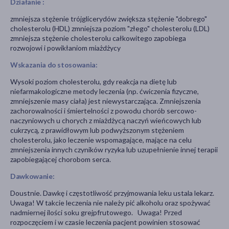
Działanie :
zmniejsza stężenie trójglicerydów zwiększa stężenie "dobrego"
cholesterolu (HDL) zmniejsza poziom "złego" cholesterolu (LDL)
zmniejsza stężenie cholesterolu całkowitego zapobiega
rozwojowi i powikłaniom miażdżycy
Wskazania do stosowania:
Wysoki poziom cholesterolu, gdy reakcja na dietę lub
niefarmakologiczne metody leczenia (np. ćwiczenia fizyczne,
zmniejszenie masy ciała) jest niewystarczająca. Zmniejszenia
zachorowalności i śmiertelności z powodu chorób sercowo-
naczyniowych u chorych z miażdżycą naczyń wieńcowych lub
cukrzycą, z prawidłowym lub podwyższonym stężeniem
cholesterolu, jako leczenie wspomagające, mające na celu
zmniejszenia innych czyników ryzyka lub uzupełnienie innej terapii
zapobiegającej chorobom serca.
Dawkowanie:
Doustnie. Dawkę i częstotliwość przyjmowania leku ustala lekarz.
Uwaga! W takcie leczenia nie należy pić alkoholu oraz spożywać
nadmiernej ilości soku grejpfrutowego. Uwaga! Przed
rozpoczęciem i w czasie leczenia pacjent powinien stosować