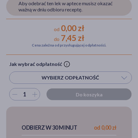
Aby odebrać ten lek w aptece musisz okazać
ważną w dniu odbioru receptę.
akijażu
0,00 zł
od
7,45 zł
do
Cena zależna od przysługującej odpłatności.
Hit
Jak wybrać odpłatność
WYBIERZ ODPŁATNOŚĆ
Wybierz ilość
Do koszyka
ODBIERZ W 30 MINUT
od 0,00 zł