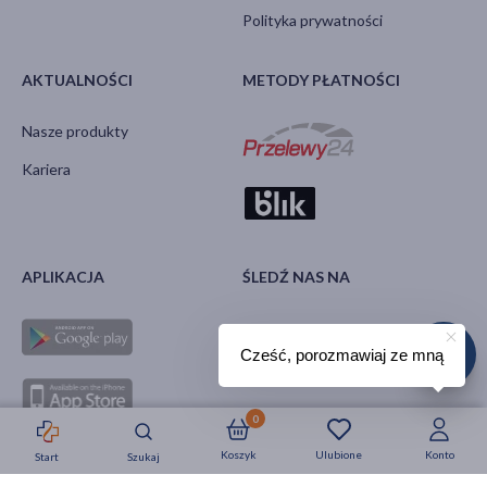
Polityka prywatności
AKTUALNOŚCI
METODY PŁATNOŚCI
Nasze produkty
Kariera
APLIKACJA
ŚLEDŹ NAS NA
Cześć, porozmawiaj ze mną
0
Koszyk
Ulubione
Konto
Start
Szukaj
Strefa okazji
Nowości
Krótkie daty