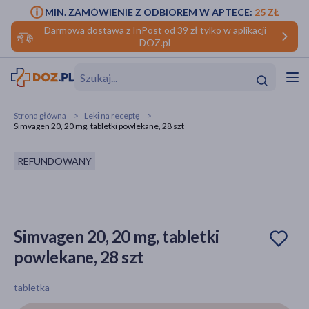
MIN. ZAMÓWIENIE Z ODBIOREM W APTECE:
25 ZŁ
Darmowa dostawa z InPost od 39 zł tylko w aplikacji
DOZ.pl
w
Hit
Hit
Strona główna
Leki na receptę
Simvagen 20, 20 mg, tabletki powlekane, 28 szt
ofory
REFUNDOWANY
do makijażu
dzieci
ść
Hit
Hit
ące
rmową
kijażu
Simvagen 20, 20 mg, tabletki
ść
Hit
powlekane, 28 szt
w
Hit
Hit
tabletka
ść
Hit