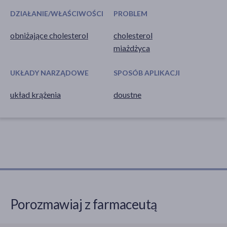
DZIAŁANIE/WŁAŚCIWOŚCI
PROBLEM
obniżające cholesterol
cholesterol
miażdżyca
UKŁADY NARZĄDOWE
SPOSÓB APLIKACJI
układ krążenia
doustne
Porozmawiaj z farmaceutą