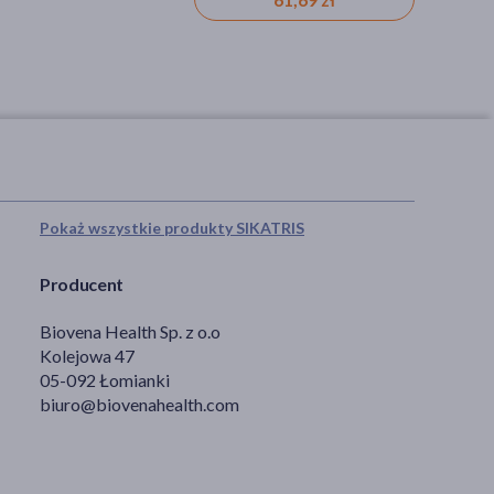
Pokaż wszystkie produkty SIKATRIS
Producent
Biovena Health Sp. z o.o
Kolejowa 47
05-092 Łomianki
biuro@biovenahealth.com