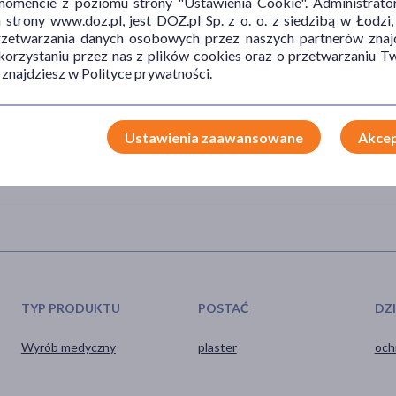
mencie z poziomu strony "Ustawienia Cookie". Administrat
trony www.doz.pl, jest DOZ.pl Sp. z o. o. z siedzibą w Łodzi,
przetwarzania danych osobowych przez naszych partnerów znajd
wania i etykietą bądź skonsultować się z lekarzem.
 korzystaniu przez nas z plików cookies oraz o przetwarzaniu
adników wyrobu. W razie wystąpienia niepokojących objawów lub
 znajdziesz w Polityce prywatności.
skontaktować się z lekarzem.
Ustawienia zaawansowane
Akcep
TYP PRODUKTU
POSTAĆ
DZ
Wyrób medyczny
plaster
och