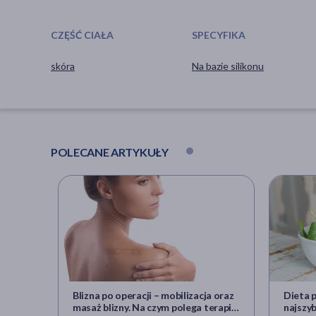
CZĘŚĆ CIAŁA
SPECYFIKA
skóra
Na bazie silikonu
POLECANE ARTYKUŁY
Blizna po operacji – mobilizacja oraz
Dieta p
masaż blizny. Na czym polega terapia
najszyb