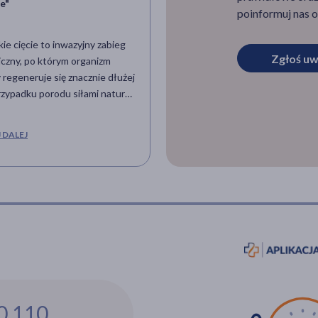
e"
poinformuj nas o
ie cięcie to inwazyjny zabieg
Zgłoś uw
iczny, po którym organizm
 regeneruje się znacznie dłużej
rzypadku porodu siłami natury.
egu bardzo ważna jest dieta –
 odpowiednio dobranym
 DALEJ
ikom zawartym w
cowanych, lekkostrawnych
ach, młoda mama szybko
e sił. Podpowiadamy, co można
 cesarce, żeby jak najszybciej
na nogi.
0 110