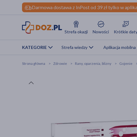
Darmowa dostawa z InPost od 39 zł tylko w aplika
Strefa okazji
Nowości
Krótkie dat
KATEGORIE
Strefa wiedzy
Aplikacja mobilna
Strona główna
Zdrowie
Rany, oparzenia, blizny
Gojenie