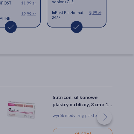
odbioru GLS
INPOST
11,99 zł
InPost Paczkomat
9,99 zł
19,99 zł
24/7
ALINK
Sutricon, silikonowe
Silaurum, plastry
plastry na blizny, 3 cm x 10
silikonowe na blizny, 5 cm x
cm, 5 szt.
30 cm, 5 szt.
wyrób medyczny, plaster, blizny
wyrób medyczny, plaster, blizny
61,69 zł
82,69 zł