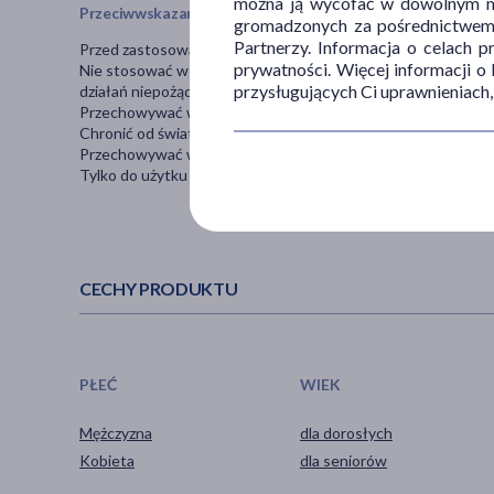
można ją wycofać w dowolnym mo
Przeciwwskazania i środki ostrożności
gromadzonych za pośrednictwem s
Partnerzy. Informacja o celach 
Przed zastosowaniem należy zapoznać się z instrukcją użytko
prywatności. Więcej informacji o
Nie stosować w przypadku uczulenia na którykolwiek ze skł
przysługujących Ci uprawnieniach,
działań niepożądanych należy przerwać stosowanie wyrobu i 
Przechowywać w temperaturze pokojowej.
Chronić od światła i wilgoci.
Przechowywać w sposób niedostępny dla dzieci.
Tylko do użytku zewnętrznego.
CECHY PRODUKTU
PŁEĆ
WIEK
Mężczyzna
dla dorosłych
Kobieta
dla seniorów