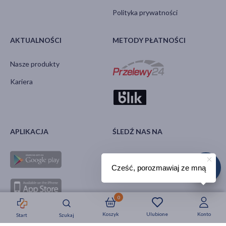
Polityka prywatności
AKTUALNOŚCI
METODY PŁATNOŚCI
Nasze produkty
Kariera
APLIKACJA
ŚLEDŹ NAS NA
Cześć, porozmawiaj ze mną
0
Koszyk
Ulubione
Konto
Start
Szukaj
Strefa okazji
Nowości
Krótkie daty