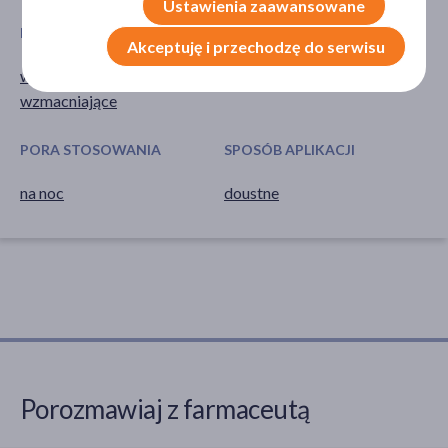
Ustawienia zaawansowane
DZIAŁANIE/WŁAŚCIWOŚCI
GŁÓWNY SKŁADNIK
Akceptuję i przechodzę do serwisu
wspomagające
kozłek (waleriana)
wzmacniające
PORA STOSOWANIA
SPOSÓB APLIKACJI
na noc
doustne
Porozmawiaj z farmaceutą