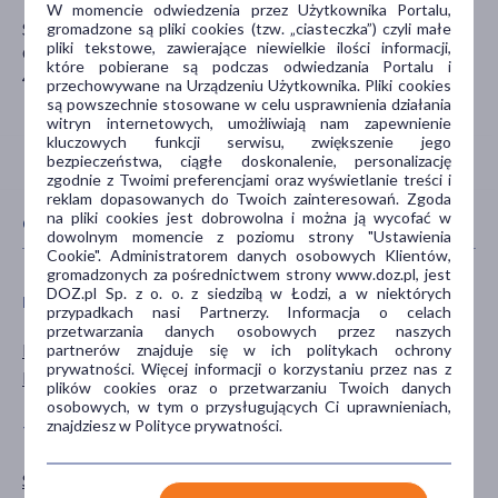
W momencie odwiedzenia przez Użytkownika Portalu,
SFD S.A
gromadzone są pliki cookies (tzw. „ciasteczka”) czyli małe
pliki tekstowe, zawierające niewielkie ilości informacji,
Głogowska 41
które pobierane są podczas odwiedzania Portalu i
45-315 Opole
przechowywane na Urządzeniu Użytkownika. Pliki cookies
są powszechnie stosowane w celu usprawnienia działania
witryn internetowych, umożliwiają nam zapewnienie
kluczowych funkcji serwisu, zwiększenie jego
bezpieczeństwa, ciągłe doskonalenie, personalizację
zgodnie z Twoimi preferencjami oraz wyświetlanie treści i
reklam dopasowanych do Twoich zainteresowań. Zgoda
na pliki cookies jest dobrowolna i można ją wycofać w
CECHY PRODUKTU
dowolnym momencie z poziomu strony "Ustawienia
Cookie". Administratorem danych osobowych Klientów,
gromadzonych za pośrednictwem strony www.doz.pl, jest
DOZ.pl Sp. z o. o. z siedzibą w Łodzi, a w niektórych
PŁEĆ
WIEK
przypadkach nasi Partnerzy. Informacja o celach
przetwarzania danych osobowych przez naszych
Mężczyzna
dla dorosłych
partnerów znajduje się w ich politykach ochrony
prywatności. Więcej informacji o korzystaniu przez nas z
Kobieta
plików cookies oraz o przetwarzaniu Twoich danych
osobowych, w tym o przysługujących Ci uprawnieniach,
znajdziesz w Polityce prywatności.
TYP PRODUKTU
POSTAĆ
Suplement diety
tabletka