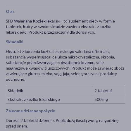
Opis
SFD Waleriana Kozłek lekarski - to suplement diety w formie
tabletek, który w swoim składzie zawiera ekstrakt z kozłka
lekarskiego. Produkt przeznaczony dla dorosłych.
Składniki
Ekstrakt z korzenia kozłka lekarskiego valeriana officinalis,
substancja wypełniająca: celuloza mikrokrystaliczna, skrobia,
substancje przeciwzbrylające: dwutlenek krzemu, sole
magnezowe kwasów tłuszczowych. Produkt może zawierać zboża
zawierające gluten, mleko, soję, jaja, seler, gorczyce i produkty
pochodne.
Składnik
2 tabletki
Ekstrakt z kozłka lekarskiego
500 mg
Zalecane dzienne spożycie
Dorośli: 2 tabletki dziennie. Popić dużą ilością wody, na godzinę
przed snem.