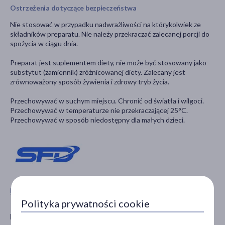
Ostrzeżenia dotyczące bezpieczeństwa
Nie stosować w przypadku nadwrażliwości na którykolwiek ze
składników preparatu. Nie należy przekraczać zalecanej porcji do
spożycia w ciągu dnia.
Preparat jest suplementem diety, nie może być stosowany jako
substytut (zamiennik) zróżnicowanej diety. Zalecany jest
zrównoważony sposób żywienia i zdrowy tryb życia.
Przechowywać w suchym miejscu. Chronić od światła i wilgoci.
Przechowywać w temperaturze nie przekraczającej 25°C.
Przechowywać w sposób niedostępny dla małych dzieci.
Pokaż wszystkie produkty SFD NUTRITION
Polityka prywatności cookie
Producent