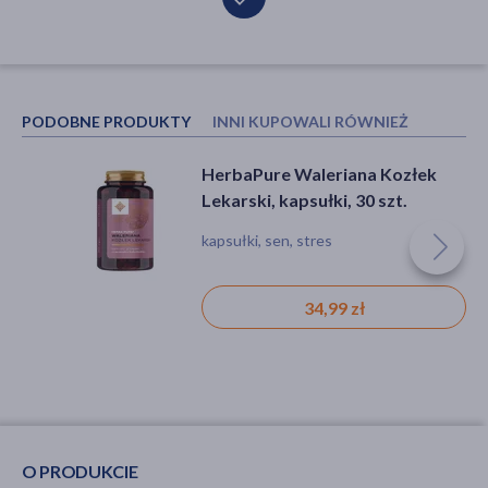
PODOBNE PRODUKTY
INNI KUPOWALI RÓWNIEŻ
HerbaPure Waleriana Kozłek
Krople walerianowe (nalewka
Lekarski, kapsułki, 30 szt.
walerianowa), 35 g (Amara)
kapsułki, sen, stres
kozłek, krople, stres, bezsenność
34,99 zł
6,99 zł
O PRODUKCIE