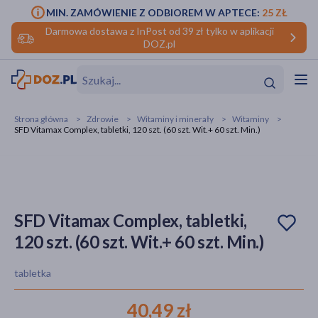
MIN. ZAMÓWIENIE Z ODBIOREM W APTECE:
25 ZŁ
Darmowa dostawa z InPost od 39 zł tylko w aplikacji
DOZ.pl
w
Hit
Hit
Strona główna
Zdrowie
Witaminy i minerały
Witaminy
SFD Vitamax Complex, tabletki, 120 szt. (60 szt. Wit.+ 60 szt. Min.)
ofory
do makijażu
dzieci
ść
Hit
Hit
ące
rmową
kijażu
SFD Vitamax Complex, tabletki,
120 szt. (60 szt. Wit.+ 60 szt. Min.)
ść
Hit
tabletka
w
Hit
Hit
40,49 zł
ść
Hit