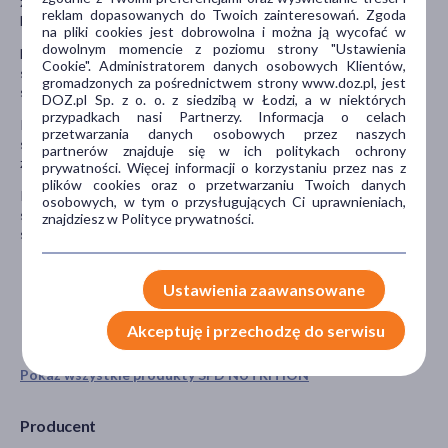
zastosowaniem wskazane jest wykonanie badania 25-(OH)D we
reklam dopasowanych do Twoich zainteresowań. Zgoda
krwi i konsultacja wyniku badania z lekarzem lub farmaceutą.
na pliki cookies jest dobrowolna i można ją wycofać w
dowolnym momencie z poziomu strony "Ustawienia
Nie stosować w przypadku nadwrażliwości na którykolwiek ze
Cookie". Administratorem danych osobowych Klientów,
składników preparatu. Nie należy przekraczać zalecanej porcji do
gromadzonych za pośrednictwem strony www.doz.pl, jest
spożycia w ciągu dnia.
DOZ.pl Sp. z o. o. z siedzibą w Łodzi, a w niektórych
przypadkach nasi Partnerzy. Informacja o celach
Preparat jest suplementem diety, nie może być stosowany jako
przetwarzania danych osobowych przez naszych
substytut (zamiennik) zróżnicowanej diety. Zalecany jest
partnerów znajduje się w ich politykach ochrony
zrównoważony sposób żywienia i zdrowy tryb życia.
prywatności. Więcej informacji o korzystaniu przez nas z
plików cookies oraz o przetwarzaniu Twoich danych
Przechowywać w temperaturze nie przekraczającej 25°C, w
osobowych, w tym o przysługujących Ci uprawnieniach,
suchym miejscu. Chronić od światła i wilgoci. Przechowywać w
znajdziesz w Polityce prywatności.
sposób niedostępny dla małych dzieci.
Ustawienia zaawansowane
Akceptuję i przechodzę do serwisu
Pokaż wszystkie produkty SFD NUTRITION
Producent