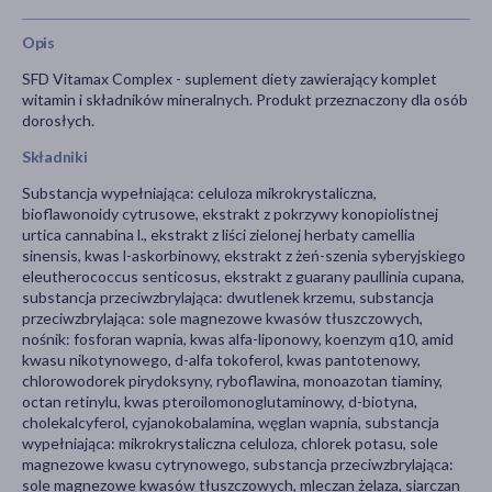
Opis
SFD Vitamax Complex - suplement diety zawierający komplet
witamin i składników mineralnych. Produkt przeznaczony dla osób
dorosłych.
Składniki
Substancja wypełniająca: celuloza mikrokrystaliczna,
bioflawonoidy cytrusowe, ekstrakt z pokrzywy konopiolistnej
urtica cannabina l., ekstrakt z liści zielonej herbaty camellia
sinensis, kwas l-askorbinowy, ekstrakt z żeń-szenia syberyjskiego
eleutherococcus senticosus, ekstrakt z guarany paullinia cupana,
substancja przeciwzbrylająca: dwutlenek krzemu, substancja
przeciwzbrylająca: sole magnezowe kwasów tłuszczowych,
nośnik: fosforan wapnia, kwas alfa-liponowy, koenzym q10, amid
kwasu nikotynowego, d-alfa tokoferol, kwas pantotenowy,
chlorowodorek pirydoksyny, ryboflawina, monoazotan tiaminy,
octan retinylu, kwas pteroilomonoglutaminowy, d-biotyna,
cholekalcyferol, cyjanokobalamina, węglan wapnia, substancja
wypełniająca: mikrokrystaliczna celuloza, chlorek potasu, sole
magnezowe kwasu cytrynowego, substancja przeciwzbrylająca:
sole magnezowe kwasów tłuszczowych, mleczan żelaza, siarczan