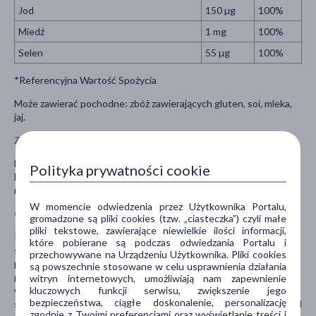
Jod
150 µg
100%
Miedź
1 mg
100%
Selen
55 µg
100%
*Referencyjna Wartość Spożycia
Może zawierać pochodne: zbóż zawierających gluten, soi, mleka,
jaj.
Zalecane dzienne spożycie
Dorośli: 2 tabletki Vitamax Complex Plus Witaminy i Naturalne
Polityka prywatności cookie
Ekstrakty Roślinne i 2 tabletki Vitamax Complex Plus Minerały,
najlepiej podczas posiłku. Popić dużą ilością wody.
W momencie odwiedzenia przez Użytkownika Portalu,
Ostrzeżenia dotyczące bezpieczeństwa
gromadzone są pliki cookies (tzw. „ciasteczka”) czyli małe
pliki tekstowe, zawierające niewielkie ilości informacji,
Produkt przeznaczony dla osób powyżej 18 roku życia. Nie
które pobierane są podczas odwiedzania Portalu i
spożywać w przypadku uczulenia na którykolwiek składnik
przechowywane na Urządzeniu Użytkownika. Pliki cookies
produktu. Nie przekraczać zalecanej porcji dziennej. Niacyna może
są powszechnie stosowane w celu usprawnienia działania
powodować lekkie mrowienie i zaczerwienienie skóry u osób
witryn internetowych, umożliwiają nam zapewnienie
kluczowych funkcji serwisu, zwiększenie jego
wrażliwych. Nie stosować u osób z predyspozycją do tworzenia
bezpieczeństwa, ciągłe doskonalenie, personalizację
się kamieni nerkowych oraz chorujących na kamicę nerkową. Przed
zgodnie z Twoimi preferencjami oraz wyświetlanie treści i