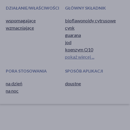
DZIAŁANIE/WŁAŚCIWOŚCI
GŁÓWNY SKŁADNIK
wspomagające
bioflawonoidy cytrusowe
wzmacniające
cynk
guarana
jod
koenzym Q10
pokaż więcej ...
PORA STOSOWANIA
SPOSÓB APLIKACJI
na dzień
doustne
na noc