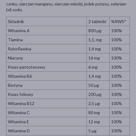
cynku, siarczan manganu, siarczan miedzi, jodek potasu, selenian
(vi) sodu.
Składnik
2 tabletki
%RWS*
Witamina A
800 µg
100%
Tiamina
1,1, mg
100%
Ryboflawina
1,4 mg
100%
Niacyna
16 mg
100%
Kwas pantotenowy
6 mg
100%
Witamina B6
1,4 mg
100%
Biotyna
50 µg
100%
Kwas foliowy
200 µg
100%
Witamina B12
2,5 µg
100%
Witamina C
80 mg
100%
Witamina E
12 mg
100%
Witamina D
5 µg
100%