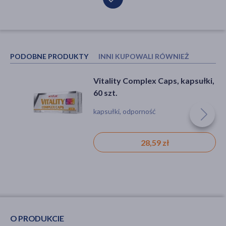
PODOBNE PRODUKTY
INNI KUPOWALI RÓWNIEŻ
Vitality Complex Caps, kapsułki,
SFD Omega 3 strong, kapsułki,
60 szt.
90 szt.
kapsułki, odporność
kapsułki
28,59 zł
34,49 zł
O PRODUKCIE