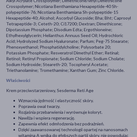
Alkyl Acrylate Crosspolymer; Dimethicone/vinyl Dimethicone
Crosspolymer; Nicotiana Benthamiana Hexapeptide-40 Sh-
polypeptide-76; Nicotiana Benthamiana Sh-polypeptide-15
Hexapeptide-40; Alcohol; Ascorbyl Glucoside; Bha; Bht; Caprooyl
Tetrapeptide-3; Ceteth-20; Ci17200; Dextran; Dimethicone;
Dipotassium Phosphate; Disodium Edta; Ergothioneine;
Ethylhexylglycerin; Helianthus Annuus Seed Oil; Hydrochloric
Acid; Hydrolyzed Sodium Hyaluronate; Parfum; Peg-75 Stearate;
Phenoxyethanol; Phosphatidylcholine; Polysorbate 20;
Potassium Phosphate; Resveratrol Dimethyl Ether; Retinal;
Retinol; Retinyl Propionate; Sodium Chloride; Sodium Cholate;
Sodium Hydroxide; Steareth-20; Tocopheryl Acetate;
Triethanolamine; Tromethamine; Xanthan Gum; Zinc Chloride.
Właściwości
Krem przeciwstarzeniowy, Sesderma Reti Age
Wzmacnia jędrność i elastyczność skóry.
Poprawia owal twarzy.
Rozjaśnia przebarwienia i wyrównuje koloryt.
Nawilża i wspiera regenerację.
Zapewnia efekt odmłodzenia bez podrażnień.
Dzięki zaawansowanej technologii opartej na nanosomach
witamina A wnika do głębszych partii skóry, nie powodując