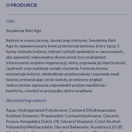
O PRODUKCIE
Opis
Sesderma Reti Age
Retinol w nowoczesnej, skutecznej odsłonie. Sesderma Reti
Age to zaawansowany krem przeciwstarzeniowy, który łączy 3
formy retinolu (retinol, retinal i retinyl) zamknięte w nanosomach,
aby zapewnić maksymalną skuteczność bez podrażnień.
Intensywnie wspiera regenerację skóry, poprawia jej elastyczność
i jędrność oraz redukuje oznaki starzenia. Formuła kremu
wyrównuje koloryt, minimalizuje przebarwienia i poprawia owal
twarzy, przywracając cerze świeży, promienny wygląd.
Jednocześnie zapewnia odpowiedni poziom nawilżenia i
komfortu, również w przypadku skóry wrażliwej.
Składniki/Ingredients
Aqua; Hydrogenated Polydecene; Cetearyl Ethylhexanoate;
Sorbitan Stearate; Propanediol; Cyclopentasiloxane; Glycerin;
Prunus Amygdalus Dulcis Oil; Glyceryl Stearate; Cetyl Alcohol;
Polymethyl Methacrylate; Glyceryl Behenate; Acrylates/c10-30