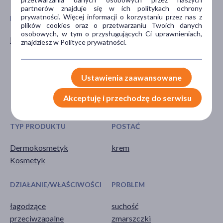
partnerów znajduje się w ich politykach ochrony
prywatności. Więcej informacji o korzystaniu przez nas z
PŁEĆ
WIEK
plików cookies oraz o przetwarzaniu Twoich danych
osobowych, w tym o przysługujących Ci uprawnieniach,
Kobieta
dla dorosłych
znajdziesz w Polityce prywatności.
dla seniorów
30+
40+
Ustawienia zaawansowane
60+
Akceptuję i przechodzę do serwisu
pokaż więcej ...
TYP PRODUKTU
POSTAĆ
Dermokosmetyk
krem
Kosmetyk
DZIAŁANIE/WŁAŚCIWOŚCI
PROBLEM
łagodzące
suchość
przeciwzapalne
zmarszczki