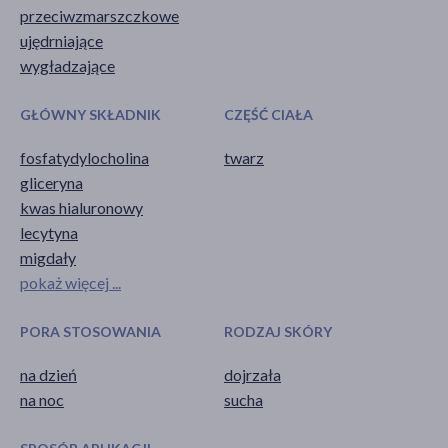
przeciwzmarszczkowe
ujędrniające
wygładzające
GŁÓWNY SKŁADNIK
CZĘŚĆ CIAŁA
fosfatydylocholina
twarz
gliceryna
kwas hialuronowy
lecytyna
migdały
pokaż więcej ...
PORA STOSOWANIA
RODZAJ SKÓRY
na dzień
dojrzała
na noc
sucha