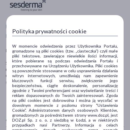
Pokaż wszystkie produkty SESDERMA
Polityka prywatności cookie
Pokaż wszystkie produkty linii Reti Age marki Sesderma
W momencie odwiedzenia przez Użytkownika Portalu,
Producent
gromadzone są pliki cookies (tzw. „ciasteczka”) czyli małe
pliki tekstowe, zawierające niewielkie ilości informacji,
które pobierane są podczas odwiedzania Portalu i
Sesderma Sp. z o.o.
przechowywane na Urządzeniu Użytkownika. Pliki cookies
ul. Rejtana 17 lok. 7-8
są powszechnie stosowane w celu usprawnienia działania
02-516 Warszawa
witryn internetowych, umożliwiają nam zapewnienie
kluczowych funkcji serwisu, zwiększenie jego
sesdermapolska@sesderma.com
bezpieczeństwa, ciągłe doskonalenie, personalizację
zgodnie z Twoimi preferencjami oraz wyświetlanie treści i
reklam dopasowanych do Twoich zainteresowań. Zgoda
na pliki cookies jest dobrowolna i można ją wycofać w
dowolnym momencie z poziomu strony "Ustawienia
Cookie". Administratorem danych osobowych Klientów,
gromadzonych za pośrednictwem strony www.doz.pl, jest
CECHY PRODUKTU
DOZ.pl Sp. z o. o. z siedzibą w Łodzi, a w niektórych
przypadkach nasi Partnerzy. Informacja o celach
przetwarzania danych osobowych przez naszych