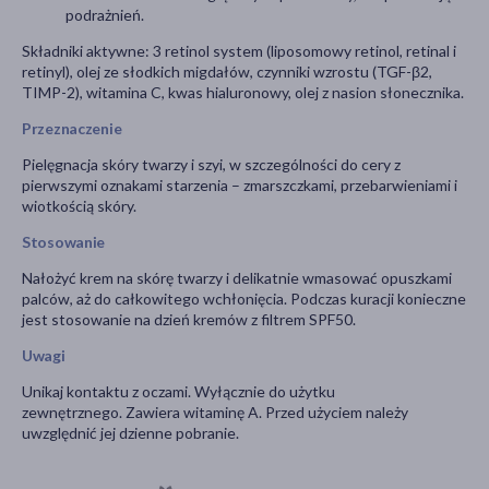
podrażnień.
Składniki aktywne: 3 retinol system (liposomowy retinol, retinal i
retinyl), olej ze słodkich migdałów, czynniki wzrostu (TGF-β2,
TIMP-2), witamina C, kwas hialuronowy, olej z nasion słonecznika.
Przeznaczenie
Pielęgnacja skóry twarzy i szyi, w szczególności do cery z
pierwszymi oznakami starzenia – zmarszczkami, przebarwieniami i
wiotkością skóry.
Stosowanie
Nałożyć krem na skórę twarzy i delikatnie wmasować opuszkami
palców, aż do całkowitego wchłonięcia. Podczas kuracji konieczne
jest stosowanie na dzień kremów z filtrem SPF50.
Uwagi
Unikaj kontaktu z oczami. Wyłącznie do użytku
zewnętrznego. Zawiera witaminę A. Przed użyciem należy
uwzględnić jej dzienne pobranie.