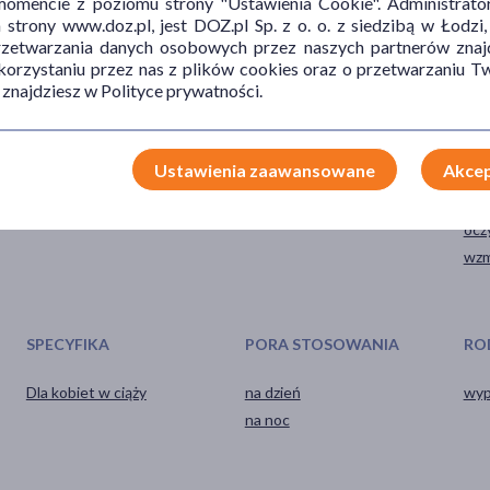
mencie z poziomu strony "Ustawienia Cookie". Administrat
trony www.doz.pl, jest DOZ.pl Sp. z o. o. z siedzibą w Łodzi,
przetwarzania danych osobowych przez naszych partnerów znajd
 korzystaniu przez nas z plików cookies oraz o przetwarzaniu
 znajdziesz w Polityce prywatności.
TYP PRODUKTU
POSTAĆ
DZ
Ustawienia zaawansowane
Akcep
Kosmetyk
szampon
myj
ocz
wzm
SPECYFIKA
PORA STOSOWANIA
RO
Dla kobiet w ciąży
na dzień
wyp
na noc