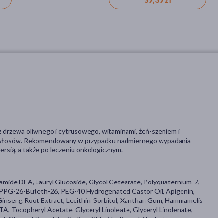
drzewa oliwnego i cytrusowego, witaminami, żeń-szeniem i
cję włosów. Rekomendowany w przypadku nadmiernego wypadania
ersią, a także po leczeniu onkologicznym.
amide DEA, Lauryl Glucoside, Glycol Cetearate, Polyquaternium-7,
l, PPG-26-Buteth-26, PEG-40 Hydrogenated Castor Oil, Apigenin,
x Ginseng Root Extract, Lecithin, Sorbitol, Xanthan Gum, Hammamelis
A, Tocopheryl Acetate, Glyceryl Linoleate, Glyceryl Linolenate,