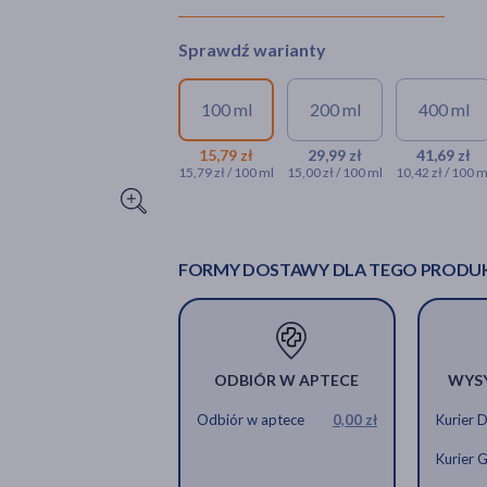
Sprawdź warianty
100 ml
200 ml
400 ml
15,79 zł
29,99 zł
41,69 zł
15,79 zł / 100 ml
15,00 zł / 100 ml
10,42 zł / 100 m
FORMY DOSTAWY DLA TEGO PRODU
ODBIÓR W APTECE
WYS
Odbiór w aptece
0,00 zł
Kurier 
Kurier 