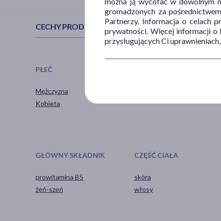
można ją wycofać w dowolnym mo
gromadzonych za pośrednictwem s
Partnerzy. Informacja o celach 
CECHY PRODUKTU
prywatności. Więcej informacji o
przysługujących Ci uprawnieniach,
PŁEĆ
WIEK
Mężczyzna
dla dorosłych
Kobieta
GŁÓWNY SKŁADNIK
CZĘŚĆ CIAŁA
prowitamina B5
skóra
żeń-szeń
włosy