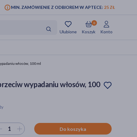
MIN. ZAMÓWIENIE Z ODBIOREM W APTECE:
25 ZŁ
0
Ulubione
Koszyk
Konto
wypadaniu włosów, 100 ml
przeciw wypadaniu włosów, 100
ży
ierz ilość
Do koszyka