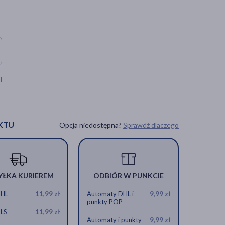
l
KTU
Opcja niedostępna?
Sprawdź dlaczego
YŁKA KURIEREM
ODBIÓR W PUNKCIE
DHL
11,99 zł
Automaty DHL i
9,99 zł
punkty POP
GLS
11,99 zł
Automaty i punkty
9,99 zł