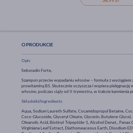
O PRODUKCIE
Opis
Seboradin Forte,
Szampon przeciw wypadaniu włosów – formuła z wyciągiem z 
prowitaminą B5. Skutecznie oczyszcza i wspiera pielęgna
włosów, podczas ciąży od II trymestru, w trakcie karmienia pi
Składniki/Ingredients
Aqua, Sodium Laureth Sulfate, Cocamidopropyl Betaine, Coc
Coco-Glucoside, Glyceryl Oleate, Glycerin, Butylene Glyco
Oleanolic Acid, Biotinyl Tripeptide-1, Alcohol Denat., Pana
Virginiana Leaf Extract, Diathomeaceous Earth, Disodium EDT