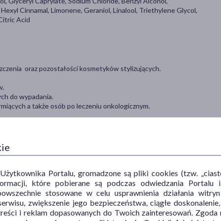
, Glyceryl Caprylate, Sodium Chloride, Benzyl Alcohol,
Hexyl Cinnamal, Limonene, Geraniol, Linalool, Triethylene Glycol,
itric Acid
zczenia oraz pozostałości kosmetyków stylizujących.
w.
ych do wypadania.
armiących a także osób po leczeniu onkologicznym.
 witaminy, żeń-szeń, prowitamina B5
kie
dmiernego wypadania włosów w ciąży od II trymestru i w okresie
Odpowiedni dla wrażliwej skóry głowy.
ytkownika Portalu, gromadzone są pliki cookies (tzw. „ciastec
informacji, które pobierane są podczas odwiedzania Portal
powszechnie stosowane w celu usprawnienia działania witryn
ć na ok. 2-3 min, następnie spłukać. Do codziennego stosowania.
erwisu, zwiększenie jego bezpieczeństwa, ciągłe doskonalenie
treści i reklam dopasowanych do Twoich zainteresowań. Zgoda n