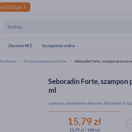
cji DOZ.pl
y
Zlecenia NFZ
Szczepienia online
do włosów
Przeciw wypadaniu włosów
Seboradin Forte, szampon przeciw 
Seboradin Forte, szampon 
ml
szampon, wypadanie włosów, dla kobiet w cią
15,79 zł
Wyb
15,79 zł / 100 ml