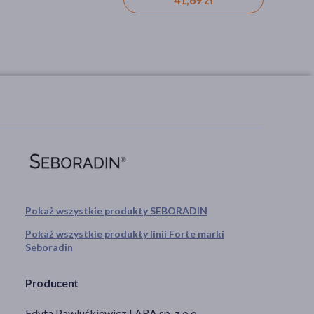
Pokaż wszystkie produkty SEBORADIN
Pokaż wszystkie produkty linii Forte marki
Seboradin
Producent
Edyta Pawluśkiewicz LARA sp. z o.o.