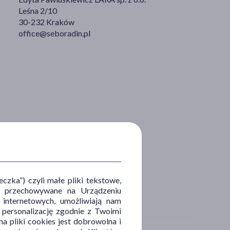
Leśna 2/10
30-232 Kraków
office@seboradin.pl
zka”) czyli małe pliki tekstowe,
u i przechowywane na Urządzeniu
 internetowych, umożliwiają nam
, personalizację zgodnie z Twoimi
a pliki cookies jest dobrowolna i