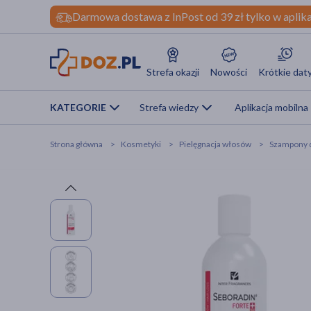
Darmowa dostawa z InPost od 39 zł tylko w aplika
Strefa okazji
Nowości
Krótkie dat
KATEGORIE
Strefa wiedzy
Aplikacja mobilna
Strona główna
Kosmetyki
Pielęgnacja włosów
Szampony 