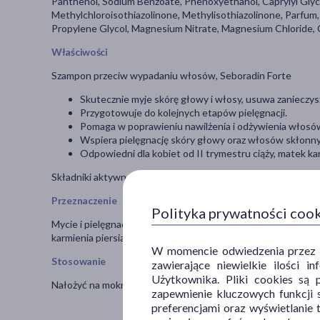
Panthenol, Sodium Benzoate, Phenoxyethanol, Caprylyl Glycol
Methylchloroisothiazolinone, Methylisothiazolinone, Parfum, 
Propylene Glycol, Magnesium Nitrate, Magnesium Chloride, C
Właściwości
Szampon przeciw wypadaniu włosów, Seboradin Forte
Skutecznie myje skórę głowy i włosy, usuwa zanieczys
Przygotowuje do kolejnych etapów pielęgnacji.
Pomaga w poprawieniu nawilżenia i odżywienia włosó
Wspiera pielęgnację skóry głowy oraz włosów skłonn
Odpowiedni dla kobiet od II trymestru ciąży, matek k
Składniki aktywne: wyciąg z drzewa oliwnego i cytrusowego,
Przeznaczenie
Polityka prywatności coo
Mycie i pielęgnacja włosów. Rekomendowany w przypadku na
karmienia piersią oraz dla osób po leczeniu onkologicznym. 
W momencie odwiedzenia przez Uż
Stosowanie
zawierające niewielkie ilości 
Użytkownika. Pliki cookies są 
Nałożyć na mokre włosy i skórę głowy, wmasować. Pozostawi
zapewnienie kluczowych funkcji s
preferencjami oraz wyświetlanie 