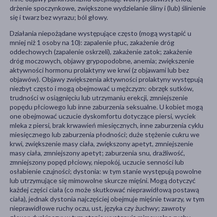
drżenie spoczynkowe, zwiększone wydzielanie śliny i (lub) ślinienie
się i twarz bez wyrazu; ból głowy.
Działania niepożądane występujące często (mogą wystąpić u
mniej niż 1 osoby na 10): zapalenie płuc, zakażenie dróg
oddechowych (zapalenie oskrzeli), zakażenie zatok; zakażenie
dróg moczowych, objawy grypopodobne, anemia; zwiększenie
aktywności hormonu prolaktyny we krwi (z objawami lub bez
objawów). Objawy zwiększenia aktywności prolaktyny występują
niezbyt często i mogą obejmować u mężczyzn: obrzęk sutków,
trudności w osiągnięciu lub utrzymaniu erekcji, zmniejszenie
popędu płciowego lub inne zaburzenia seksualne. U kobiet mogą
one obejmować uczucie dyskomfortu dotyczące piersi, wyciek
mleka z piersi, brak krwawień miesięcznych, inne zaburzenia cyklu
miesięcznego lub zaburzenia płodności; duże stężenie cukru we
krwi, zwiększenie masy ciała, zwiększony apetyt, zmniejszenie
masy ciała, zmniejszony apetyt; zaburzenia snu, drażliwość,
zmniejszony popęd płciowy, niepokój, uczucie senności lub
osłabienie czujności; dystonia: w tym stanie występują powolne
lub utrzymujące się mimowolne skurcze mięśni. Mogą dotyczyć
każdej części ciała (co może skutkować nieprawidłową postawą
ciała), jednak dystonia najczęściej obejmuje mięśnie twarzy, w tym
nieprawidłowe ruchy oczu, ust, języka czy żuchwy; zawroty