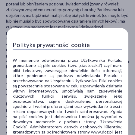
potami lub obniżeniem poziomu świadomości (zwany również
złośliwym zespołem neuroleptycznym); chorobę Parkinsona lub
otępienie; ma bądź miał małą liczbę białych krwinek (co mogło być
lub nie musiało być spowodowane działaniem innych leków); ma
cukrzycę; ma padaczkę; jest mężczyzną i doświadczył
przedłużającej się lub bolesnej erekcji; ma zaburzenia regulacji
temperatury ciała lub pacjent się przegrzewa; ma zaburzenia
Polityka prywatności cookie
czynności nerek; ma zaburzenia czynności wątroby; ma
nieprawidłowo duże stężenie hormonu prolaktyny we krwi lub
podejrzenie guza prolaktynozależnego; ma krewnych u których
W momencie odwiedzenia przez Użytkownika Portalu,
występowały w przeszłości zakrzepy krwi, gdyż stosowanie takich
gromadzone są pliki cookies (tzw. „ciasteczka”) czyli małe
leków, jak Rispolept wiąże się z powstawaniem zakrzepów krwi.
pliki tekstowe, zawierające niewielkie ilości informacji,
które pobierane są podczas odwiedzania Portalu i
Lek Rispolept może powodować zwiększenie masy ciała. Znaczne
przechowywane na Urządzeniu Użytkownika. Pliki cookies
zwiększenie masy ciała może wpływać niekorzystnie na stan
są powszechnie stosowane w celu usprawnienia działania
zdrowia. Lekarz prowadzący będzie regularnie kontrolował masę
witryn internetowych, umożliwiają nam zapewnienie
ciała pacjenta.
kluczowych funkcji serwisu, zwiększenie jego
bezpieczeństwa, ciągłe doskonalenie, personalizację
Lek Rispolept często zwiększa stężenie hormonu zwanego
zgodnie z Twoimi preferencjami oraz wyświetlanie treści i
prolaktyną. Może to powodować działania niepożądane, takie jak:
reklam dopasowanych do Twoich zainteresowań. Zgoda
zaburzenia miesiączkowania, problemy z płodnością u kobiet,
na pliki cookies jest dobrowolna i można ją wycofać w
obrzęk sutków u mężczyzn. W razie wystąpienia takich działań
dowolnym momencie z poziomu strony "Ustawienia
Cookie". Administratorem danych osobowych Klientów,
niepożądanych zaleca się wykonanie badania stężenia prolaktyny
gromadzonych za pośrednictwem strony www.doz.pl, jest
we krwi.