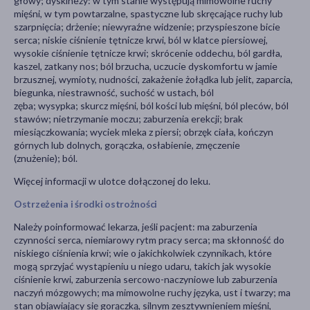
głowy; dyskinezy: w tym stanie występują mimowolne ruchy
mięśni, w tym powtarzalne, spastyczne lub skręcające ruchy lub
szarpnięcia; drżenie; niewyraźne widzenie; przyspieszone bicie
serca; niskie ciśnienie tętnicze krwi, ból w klatce piersiowej,
wysokie ciśnienie tętnicze krwi; skrócenie oddechu, ból gardła,
kaszel, zatkany nos; ból brzucha, uczucie dyskomfortu w jamie
brzusznej, wymioty, nudności, zakażenie żołądka lub jelit, zaparcia,
biegunka, niestrawność, suchość w ustach, ból
zęba; wysypka; skurcz mięśni, ból kości lub mięśni, ból pleców, ból
stawów; nietrzymanie moczu; zaburzenia erekcji; brak
miesiączkowania; wyciek mleka z piersi; obrzęk ciała, kończyn
górnych lub dolnych, gorączka, osłabienie, zmęczenie
(znużenie); ból.
Więcej informacji w ulotce dołączonej do leku.
Ostrzeżenia i środki ostrożności
Należy poinformować lekarza, jeśli pacjent: ma zaburzenia
czynności serca, niemiarowy rytm pracy serca; ma skłonność do
niskiego ciśnienia krwi; wie o jakichkolwiek czynnikach, które
mogą sprzyjać wystąpieniu u niego udaru, takich jak wysokie
ciśnienie krwi, zaburzenia sercowo-naczyniowe lub zaburzenia
naczyń mózgowych; ma mimowolne ruchy języka, ust i twarzy; ma
stan objawiający się gorączką, silnym zesztywnieniem mięśni,