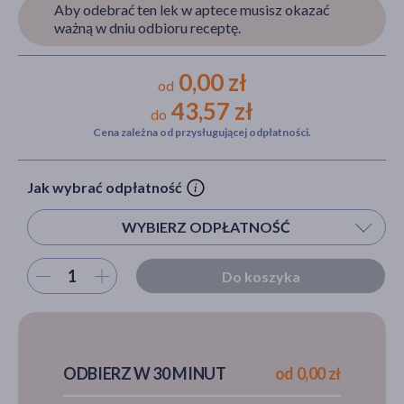
Aby odebrać ten lek w aptece musisz okazać
ważną w dniu odbioru receptę.
akijażu
0,00 zł
od
43,57 zł
do
Cena zależna od przysługującej odpłatności.
Hit
Jak wybrać odpłatność
WYBIERZ ODPŁATNOŚĆ
Wybierz ilość
Do koszyka
ODBIERZ W 30 MINUT
od 0,00 zł