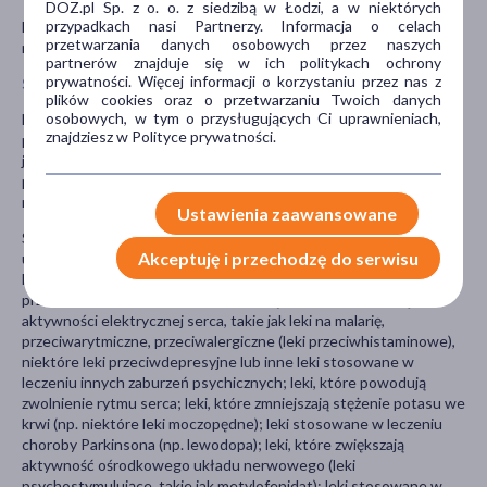
DOZ.pl Sp. z o. o. z siedzibą w Łodzi, a w niektórych
przypadkach nasi Partnerzy. Informacja o celach
Lek należy przechowywać w miejscu niewidocznym i
przetwarzania danych osobowych przez naszych
niedostępnym dla dzieci, w temperaturze poniżej 30°C.
partnerów znajduje się w ich politykach ochrony
prywatności. Więcej informacji o korzystaniu przez nas z
Stosowanie innych leków
plików cookies oraz o przetwarzaniu Twoich danych
osobowych, w tym o przysługujących Ci uprawnieniach,
Należy powiedzieć lekarzowi o wszystkich lekach przyjmowanych
znajdziesz w Polityce prywatności.
przez pacjenta obecnie, ostatnio lub jeśli niedawno otrzymał
jakąkolwiek szczepionkę, a także o lekach, które pacjent planuje
przyjmować, w tym również o tych, które wydawane są bez
recepty.
Ustawienia zaawansowane
Szczególnie ważna jest informacja jeśli pacjent przyjmuje: leki
Akceptuję i przechodzę do serwisu
uspokajające oddziałujące na mózg (benzodiazepiny) lub niektóre
leki przeciwbólowe (opioidy), leki przeciw alergii (niektóre leki
przeciwhistaminowe); leki, które mogą wywoływać zmianę
aktywności elektrycznej serca, takie jak leki na malarię,
przeciwarytmiczne, przeciwalergiczne (leki przeciwhistaminowe),
niektóre leki przeciwdepresyjne lub inne leki stosowane w
leczeniu innych zaburzeń psychicznych; leki, które powodują
zwolnienie rytmu serca; leki, które zmniejszają stężenie potasu we
krwi (np. niektóre leki moczopędne); leki stosowane w leczeniu
choroby Parkinsona (np. lewodopa); leki, które zwiększają
aktywność ośrodkowego układu nerwowego (leki
psychostymulujące, takie jak metylofenidat); leki stosowane w