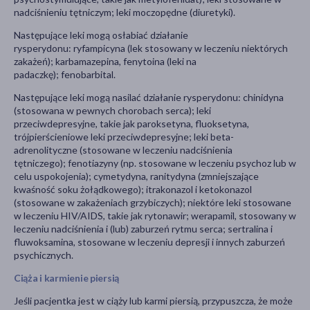
nadciśnieniu tętniczym; leki moczopędne (diuretyki).
Następujące leki mogą osłabiać działanie
rysperydonu: ryfampicyna (lek stosowany w leczeniu niektórych
zakażeń); karbamazepina, fenytoina (leki na
padaczkę); fenobarbital.
Następujące leki mogą nasilać działanie rysperydonu: chinidyna
(stosowana w pewnych chorobach serca); leki
przeciwdepresyjne, takie jak paroksetyna, fluoksetyna,
trójpierścieniowe leki przeciwdepresyjne; leki beta-
adrenolityczne (stosowane w leczeniu nadciśnienia
tętniczego); fenotiazyny (np. stosowane w leczeniu psychoz lub w
celu uspokojenia); cymetydyna, ranitydyna (zmniejszające
kwaśność soku żołądkowego); itrakonazol i ketokonazol
(stosowane w zakażeniach grzybiczych); niektóre leki stosowane
w leczeniu HIV/AIDS, takie jak rytonawir; werapamil, stosowany w
leczeniu nadciśnienia i (lub) zaburzeń rytmu serca; sertralina i
fluwoksamina, stosowane w leczeniu depresji i innych zaburzeń
psychicznych.
Ciąża i karmienie piersią
Jeśli pacjentka jest w ciąży lub karmi piersią, przypuszcza, że może