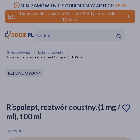
MIN. ZAMÓWIENIE Z ODBIOREM W APTECE:
25 ZŁ
Darmowa dostawa z InPost od 39 zł tylko w aplikacji
DOZ.pl
w
Hit
Hit
Strona główna
Leki na receptę
Rispolept, roztwór doustny, (1 mg / ml), 100 ml
ofory
REFUNDOWANY
do makijażu
dzieci
ść
Hit
Hit
ące
rmową
kijażu
Rispolept, roztwór doustny, (1 mg /
ść
Hit
ml), 100 ml
w
Hit
Hit
roztwór
ść
Hit