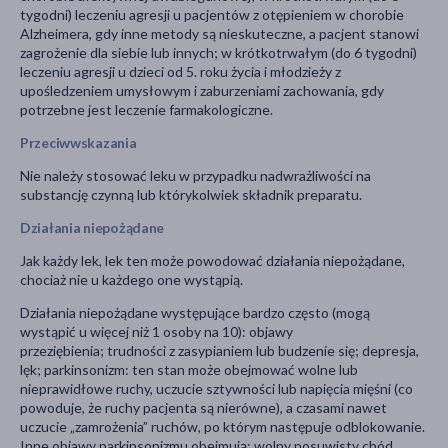
tygodni) leczeniu agresji u pacjentów z otępieniem w chorobie
Alzheimera, gdy inne metody są nieskuteczne, a pacjent stanowi
zagrożenie dla siebie lub innych; w krótkotrwałym (do 6 tygodni)
leczeniu agresji u dzieci od 5. roku życia i młodzieży z
upośledzeniem umysłowym i zaburzeniami zachowania, gdy
potrzebne jest leczenie farmakologiczne.
Przeciwwskazania
Nie należy stosować leku w przypadku nadwrażliwości na
substancję czynną lub którykolwiek składnik preparatu.
Działania niepożądane
Jak każdy lek, lek ten może powodować działania niepożądane,
chociaż nie u każdego one wystąpią.
Działania niepożądane występujące bardzo często (mogą
wystąpić u więcej niż 1 osoby na 10): objawy
przeziębienia; trudności z zasypianiem lub budzenie się; depresja,
lęk; parkinsonizm: ten stan może obejmować wolne lub
nieprawidłowe ruchy, uczucie sztywności lub napięcia mięśni (co
powoduje, że ruchy pacjenta są nierówne), a czasami nawet
uczucie „zamrożenia” ruchów, po którym następuje odblokowanie.
Inne objawy parkinsonizmu obejmują: wolny posuwisty chód,