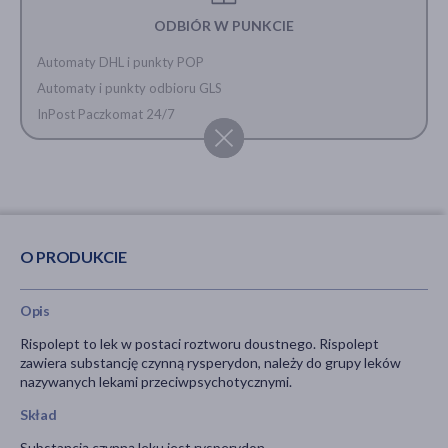
ODBIÓR W PUNKCIE
Automaty DHL i punkty POP
Automaty i punkty odbioru GLS
InPost Paczkomat 24/7
O PRODUKCIE
Opis
Rispolept to lek w postaci roztworu doustnego. Rispolept
zawiera substancję czynną rysperydon, należy do grupy leków
nazywanych lekami przeciwpsychotycznymi.
Skład
Substancją czynną leku jest rysperydon.