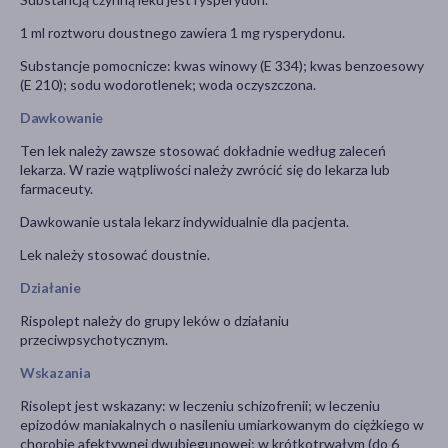
1 ml roztworu doustnego zawiera 1 mg rysperydonu.
Substancje pomocnicze: kwas winowy (E 334); kwas benzoesowy
(E 210); sodu wodorotlenek; woda oczyszczona.
Dawkowanie
Ten lek należy zawsze stosować dokładnie według zaleceń
lekarza. W razie wątpliwości należy zwrócić się do lekarza lub
farmaceuty.
Dawkowanie ustala lekarz indywidualnie dla pacjenta.
Lek należy stosować doustnie.
Działanie
Rispolept należy do grupy leków o działaniu
przeciwpsychotycznym.
Wskazania
Risolept jest wskazany: w leczeniu schizofrenii; w leczeniu
epizodów maniakalnych o nasileniu umiarkowanym do ciężkiego w
chorobie afektywnej dwubiegunowej; w krótkotrwałym (do 6