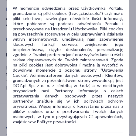
W momencie odwiedzenia przez Użytkownika Portalu,
Przeciwwskazania i środki ostrożności
gromadzone są pliki cookies (tzw. „ciasteczka”) czyli małe
pliki tekstowe, zawierające niewielkie ilości informacji,
Chronić przed światłem i wilgocią. Przechowywać w suchym,
które pobierane są podczas odwiedzania Portalu i
chłodnym i zacienionym miejscu.
przechowywane na Urządzeniu Użytkownika. Pliki cookies
są powszechnie stosowane w celu usprawnienia działania
witryn internetowych, umożliwiają nam zapewnienie
Pokaż wszystkie produkty REVITO
kluczowych funkcji serwisu, zwiększenie jego
bezpieczeństwa, ciągłe doskonalenie, personalizację
Importer
zgodnie z Twoimi preferencjami oraz wyświetlanie treści i
reklam dopasowanych do Twoich zainteresowań. Zgoda
na pliki cookies jest dobrowolna i można ją wycofać w
MERKURY S.A.
dowolnym momencie z poziomu strony "Ustawienia
Sejneńska 16
Cookie". Administratorem danych osobowych Klientów,
gromadzonych za pośrednictwem strony www.doz.pl, jest
15-399 Białystok
DOZ.pl Sp. z o. o. z siedzibą w Łodzi, a w niektórych
biuro@merkurysa.pl
przypadkach nasi Partnerzy. Informacja o celach
przetwarzania danych osobowych przez naszych
partnerów znajduje się w ich politykach ochrony
prywatności. Więcej informacji o korzystaniu przez nas z
plików cookies oraz o przetwarzaniu Twoich danych
osobowych, w tym o przysługujących Ci uprawnieniach,
znajdziesz w Polityce prywatności.
CECHY PRODUKTU