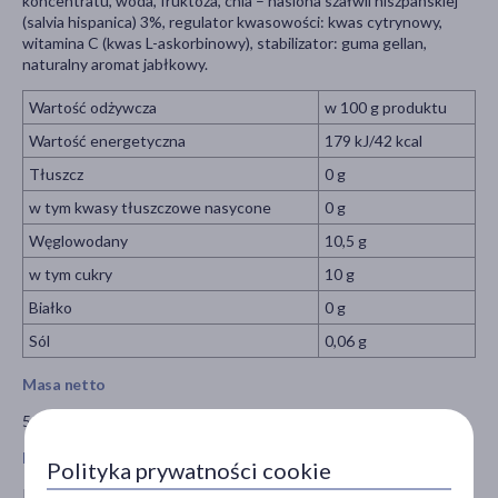
koncentratu, woda, fruktoza, chia – nasiona szałwii hiszpańskiej
(salvia hispanica) 3%, regulator kwasowości: kwas cytrynowy,
witamina C (kwas L-askorbinowy), stabilizator: guma gellan,
naturalny aromat jabłkowy.
Wartość odżywcza
w 100 g produktu
Wartość energetyczna
179 kJ/42 kcal
Tłuszcz
0 g
w tym kwasy tłuszczowe nasycone
0 g
Węglowodany
10,5 g
w tym cukry
10 g
Białko
0 g
Sól
0,06 g
Masa netto
500 g
Przeznaczenie
Polityka prywatności cookie
Produkt gotowy do spożycia.