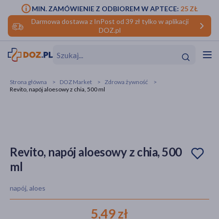
MIN. ZAMÓWIENIE Z ODBIOREM W APTECE:
25 ZŁ
Darmowa dostawa z InPost od 39 zł tylko w aplikacji
DOZ.pl
w
Hit
Hit
Strona główna
DOZ Market
Zdrowa żywność
Revito, napój aloesowy z chia, 500 ml
ofory
do makijażu
dzieci
ść
Hit
Hit
ące
rmową
kijażu
Revito, napój aloesowy z chia, 500
ml
ść
Hit
napój, aloes
w
Hit
Hit
5,49 zł
ść
Hit