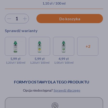
1,10 zł / 100 ml
Wybierz ilość
Do koszyka
akijażu
Sprawdź warianty
Hit
+2
ReVito, Napój aloesowy bez
Revito, napój
Revito, napój
cukru, 500 ml
aloesowy cytryna i
aloesowy
matcha, 500 ml
oryginal, 500
5,99 zł
5,99 zł
4,99 zł
5,99 zł
1,20 zł / 100 ml
1,20 zł / 100 ml
1,00 zł / 100 ml
ml
5,99 zł
4,99 zł
FORMY DOSTAWY DLA TEGO PRODUKTU
Opcja niedostępna?
Sprawdź dlaczego