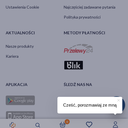
Ustawienia Cookie
Najczęściej zadawane pytania
Polityka prywatności
AKTUALNOŚCI
METODY PŁATNOŚCI
Nasze produkty
Kariera
APLIKACJA
ŚLEDŹ NAS NA
Cześć, porozmawiaj ze mną
0