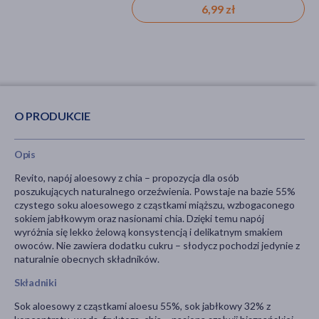
6,99 zł
6,99 zł
O PRODUKCIE
Opis
Revito, napój aloesowy z chia – propozycja dla osób
poszukujących naturalnego orzeźwienia. Powstaje na bazie 55%
czystego soku aloesowego z cząstkami miąższu, wzbogaconego
sokiem jabłkowym oraz nasionami chia. Dzięki temu napój
wyróżnia się lekko żelową konsystencją i delikatnym smakiem
owoców. Nie zawiera dodatku cukru – słodycz pochodzi jedynie z
naturalnie obecnych składników.
Składniki
Sok aloesowy z cząstkami aloesu 55%, sok jabłkowy 32% z