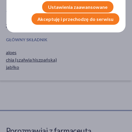
Ustawienia zaawansowane
TYP PRODUKTU
POSTAĆ
Akceptuję i przechodzę do serwisu
Środki spożywcze
napój
GŁÓWNY SKŁADNIK
aloes
chia (szałwia hiszpańska)
jabłko
Porozmawiaj z farmaceutą