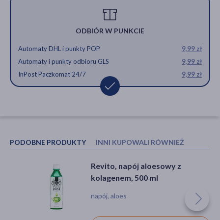
ODBIÓR W PUNKCIE
Automaty DHL i punkty POP
9,99 zł
Automaty i punkty odbioru GLS
9,99 zł
InPost Paczkomat 24/7
9,99 zł
PODOBNE PRODUKTY
INNI KUPOWALI RÓWNIEŻ
Revito, napój aloesowy z
Revito, napój aloesowy z
kolagenem, 500 ml
kolagenem, 500 ml
napój, aloes
napój, aloes