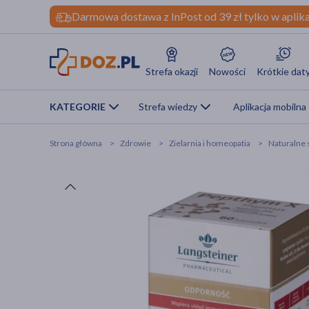
Darmowa dostawa z InPost od 39 zł tylko w aplika
Strefa okazji
Nowości
Krótkie dat
KATEGORIE
Strefa wiedzy
Aplikacja mobilna
Strona główna
Zdrowie
Zielarnia i homeopatia
Naturalne