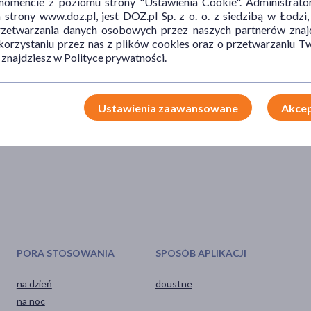
mencie z poziomu strony "Ustawienia Cookie". Administrat
trony www.doz.pl, jest DOZ.pl Sp. z o. o. z siedzibą w Łodzi,
przetwarzania danych osobowych przez naszych partnerów znajd
 korzystaniu przez nas z plików cookies oraz o przetwarzaniu
 znajdziesz w Polityce prywatności.
TYP PRODUKTU
POSTAĆ
DZ
Ustawienia zaawansowane
Akcep
Suplement diety
kapsułki
wsp
PORA STOSOWANIA
SPOSÓB APLIKACJI
na dzień
doustne
na noc