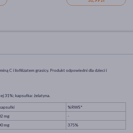
 C i liofilizatem grasicy. Produkt odpowiedni dla dzieci i
cej 31%; kapsułka: żelatyna.
kapsułki
%RWS*
02 mg
-
00 mg
375%