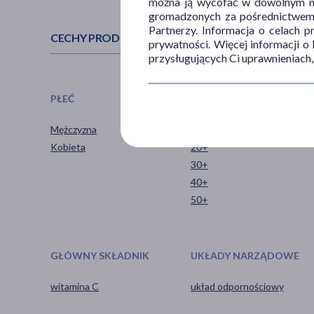
można ją wycofać w dowolnym mo
gromadzonych za pośrednictwem s
Partnerzy. Informacja o celach 
CECHY PRODUKTU
prywatności. Więcej informacji o
przysługujących Ci uprawnieniach,
PŁEĆ
WIEK
Mężczyzna
dla dorosłych
Kobieta
20+
30+
40+
50+
GŁÓWNY SKŁADNIK
UKŁADY NARZĄDOWE
witamina C
układ odpornościowy