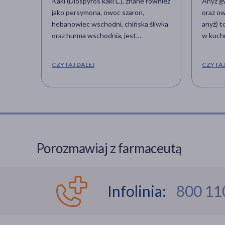
Kaki (Diospyros kaki L.), znane również
Anyż gw
jako persymona, owoc szaron,
oraz ow
hebanowiec wschodni, chińska śliwka
anyż) t
oraz hurma wschodnia, jest
w kuchn
najważniejszym gatunkiem należącym
charak
do rodzaju roślin drzewiastych z
Mało kt
CZYTAJ DALEJ
CZYTAJ
rodziny hebankowatych (Ebenaceae).
posmak
Ten tropikalny owoc o intensywnie
bardzo 
pomarańczowej barwie zyskuje w
nawet w
ostatnich latach na popularności w
badian 
Polsce. Dojrzałe owoce kaki
zostały
charakteryzują się słodkim, lecz mało
Jakie 
aromatycznym miąższem, kształtem
anyżu?
Porozmawiaj z farmaceutą
zaś przypominają pomidora.
Infolinia:
800 11