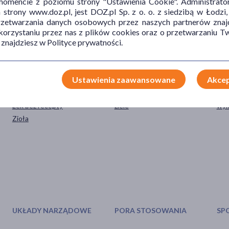
mencie z poziomu strony "Ustawienia Cookie". Administrat
trony www.doz.pl, jest DOZ.pl Sp. z o. o. z siedzibą w Łodzi,
przetwarzania danych osobowych przez naszych partnerów znajd
 korzystaniu przez nas z plików cookies oraz o przetwarzaniu
 znajdziesz w Polityce prywatności.
Ustawienia zaawansowane
Akcep
TYP PRODUKTU
POSTAĆ
DZ
Lek bez recepty
ziele
wyk
Zioła
UKŁADY NARZĄDOWE
PORA STOSOWANIA
SP