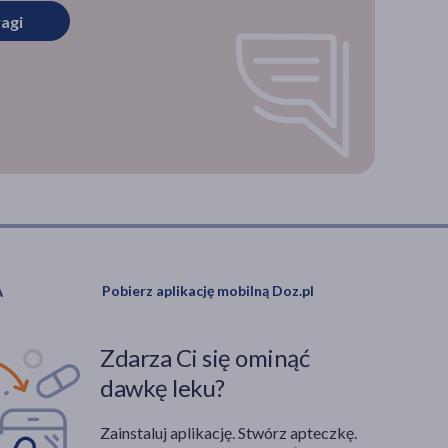
agi
oborów
ch
h
j? Jak
osób
ia
Pobierz aplikację mobilną Doz.pl
Zdarza Ci się ominąć
dawkę leku?
Zainstaluj aplikację. Stwórz apteczkę.