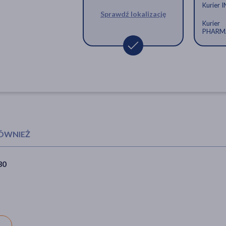
Kurier 
Sprawdź lokalizację
Kurier
PHARM
RÓWNIEŻ
30
Owoc kopru włoskiego,
zioło pojedyncze, 50 g
(Flos)
koper włoski, ziele, wzdęcia,
kaszel mokry
7,59 zł