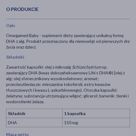
O PRODUKCIE
Opis
Omegamed Baby - suplement diety zawierający unikalną formę
DHA z alg. Produkt przeznaczony dla niemowląt od pierwszych dni
życia oraz dzieci.
Składniki
Zawartość kapsułki: olej z mikroalg
Schizochytrium
sp.
zawierający DHA (kwas dokozaheksaenowy Life’s DHA®) [olej z
alg; olej słonecznikowy wysokooleinowy; aromat;
przeciwutleniacze: mieszanina tokoferoli, estry kwasów
tłuszczowych i kwasu L-askorbinowego). Otoczka kapsułki:
żelatyna; substancja utrzymująca wilgoć: glicerol; barwnik: tlenki i
wodorotlenki żelaza.
Składnik
1 kapsułka
DHA
150 mg
Masa netto