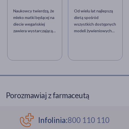
niektórych składników
ryzyko stanu
odżywczych
przedrzucawkowego
Naukowcy twierdzą, że
Od wielu lat najlepszą
mleko matki będącej na
dietą spośród
diecie wegańskiej
wszystkich dostępnych
zawiera wystarczającą
modeli żywieniowych
ilość witaminy B2 i
jest dieta
karnityny. Badania
śródziemnomorska,
przeciwstawiają się
która jest wzorcem
wcześniejszym
żywieniowym
wynikom
oferującym konkretne
eksperymentów, które
korzyści zdrowotne.
wykazały, że mleko mam
Najnowsze wyniki
weganek nie zawiera
badań nad wpływem
niektórych niezbędnych
diety
Porozmawiaj z farmaceutą
składników
śródziemnomorskiej
odżywczych. Eksperci
pokazują że bardziej
uważają jednak, że
skrupulatne
matki na diecie
przestrzeganie tego
Infolinia:
800 110 110
wegańskiej nadal muszą
schematu