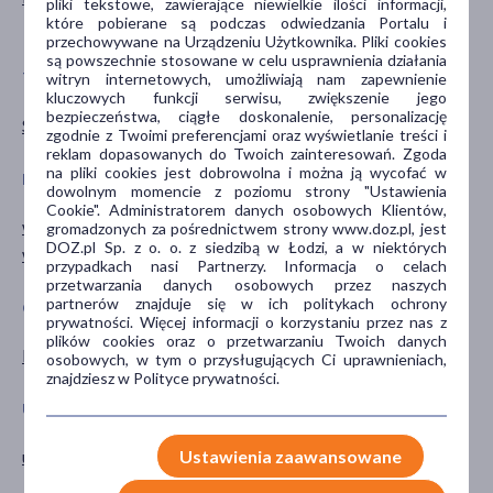
pliki tekstowe, zawierające niewielkie ilości informacji,
7-12 miesięcy
które pobierane są podczas odwiedzania Portalu i
przechowywane na Urządzeniu Użytkownika. Pliki cookies
są powszechnie stosowane w celu usprawnienia działania
TYP PRODUKTU
POSTAĆ
witryn internetowych, umożliwiają nam zapewnienie
kluczowych funkcji serwisu, zwiększenie jego
bezpieczeństwa, ciągłe doskonalenie, personalizację
Suplement diety
kapsułki
zgodnie z Twoimi preferencjami oraz wyświetlanie treści i
reklam dopasowanych do Twoich zainteresowań. Zgoda
na pliki cookies jest dobrowolna i można ją wycofać w
DZIAŁANIE/WŁAŚCIWOŚCI
PROBLEM
dowolnym momencie z poziomu strony "Ustawienia
Cookie". Administratorem danych osobowych Klientów,
wspomagające
obniżona odporność
gromadzonych za pośrednictwem strony www.doz.pl, jest
DOZ.pl Sp. z o. o. z siedzibą w Łodzi, a w niektórych
wzmacniające
przypadkach nasi Partnerzy. Informacja o celach
przetwarzania danych osobowych przez naszych
partnerów znajduje się w ich politykach ochrony
GŁÓWNY SKŁADNIK
CZĘŚĆ CIAŁA
prywatności. Więcej informacji o korzystaniu przez nas z
plików cookies oraz o przetwarzaniu Twoich danych
DHA
kości
osobowych, w tym o przysługujących Ci uprawnieniach,
znajdziesz w Polityce prywatności.
UKŁADY NARZĄDOWE
PORA STOSOWANIA
układ pokarmowy
na dzień
Ustawienia zaawansowane
na noc