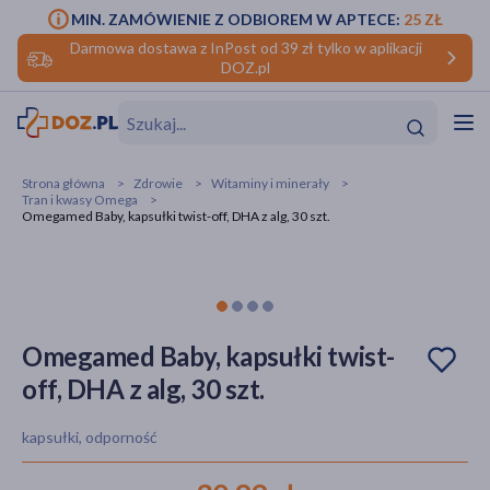
MIN. ZAMÓWIENIE Z ODBIOREM W APTECE:
25 ZŁ
Darmowa dostawa z InPost od 39 zł tylko w aplikacji
DOZ.pl
w
Hit
Hit
Strona główna
Zdrowie
Witaminy i minerały
Tran i kwasy Omega
ofory
Omegamed Baby, kapsułki twist-off, DHA z alg, 30 szt.
do makijażu
dzieci
ść
Hit
Hit
ące
rmową
kijażu
Omegamed Baby, kapsułki twist-
ść
Hit
off, DHA z alg, 30 szt.
w
Hit
Hit
kapsułki, odporność
ść
Hit