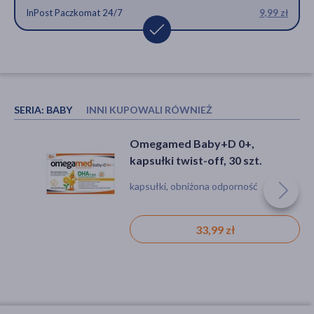
InPost Paczkomat 24/7
9,99 zł
SERIA:
BABY
INNI KUPOWALI RÓWNIEŻ
Vigantol, krople doustne,
Omegamed Baby+D 0+,
(20.000 j.m./ml), 10 ml
kapsułki twist-off, 30 szt.
witamina d, witamina d3
kapsułki, obniżona odporność
(cholekalcyferol), krople, niedobór
witamin, krzywica, osteoporoza
18,99 zł
33,99 zł