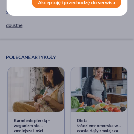
Akceptuję i przechodzę do serwisu
SPOSÓB APLIKACJI
doustne
POLECANE ARTYKUŁY
Karmienie piersią –
Dieta
weganizm nie
śródziemnomorska w
zmniejsza ilości
czasie ciąży zmniejsza