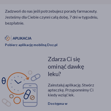
się upewniać, że
żywieniowego we
spożywają odpowiednią
wczesnej ciąży wiązało
Zadzwoń do nas jeśli potrzebujesz porady farmaceuty.
ilość kalorii, składników
się z niższym ryzykiem
Jesteśmy dla Ciebie czynni całą dobę, 7 dni w tygodniu,
odżywczych oraz
wystąpienia
bezpłatnie.
witamin i minerałów,
niekorzystnych
które są niezbędne dla
powikłań prenatalnych.
zdrowia niemowlęcia i
ich samych.
Pobierz aplikację mobilną Doz.pl
Zdarza Ci się
ominąć dawkę
leku?
Zainstaluj aplikację. Stwórz
apteczkę. Przypomnimy Ci
kiedy wziąć lek.
Dostępna w