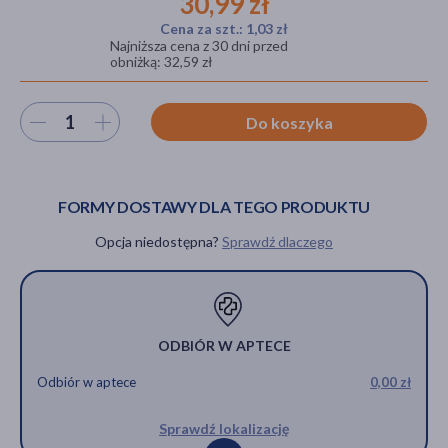
30,99 zł
Cena za szt.: 1,03 zł
Najniższa cena z 30 dni przed
obniżką: 32,59 zł
akijażu
Wybierz ilość
Do koszyka
Hit
FORMY DOSTAWY DLA TEGO PRODUKTU
Opcja niedostępna?
Sprawdź dlaczego
ODBIÓR W APTECE
Odbiór w aptece
0,00 zł
Sprawdź lokalizację