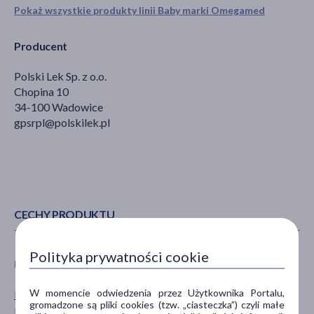
Pokaż wszystkie produkty linii Baby marki Omegamed
Producent
Polski Lek Sp. z o.o.
Chopina 10
34-100 Wadowice
gpsrpl@polskilek.pl
CECHY PRODUKTU
Polityka prywatności cookie
PŁEĆ
WIEK
W momencie odwiedzenia przez Użytkownika Portalu,
Mężczyzna
dla dzieci
gromadzone są pliki cookies (tzw. „ciasteczka”) czyli małe
Kobieta
0-6 miesięcy