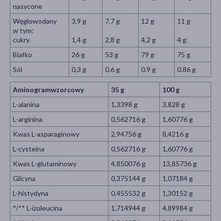
nasycone
Węglowodany
3,9 g
7,7 g
12 g
11 g
w tym:
cukry
1,4 g
2,8 g
4,2 g
4 g
Białko
26 g
53 g
79 g
75 g
Sól
0,3 g
0,6 g
0,9 g
0,86 g
Aminogramwzorcowy
35 g
100 g
L-alanina
1,3398 g
3,828 g
L-arginina
0,562716 g
1,60776 g
Kwas L-asparaginowy
2,94756 g
8,4216 g
L-cysteina
0,562716 g
1,60776 g
Kwas L-glutaminowy
4,850076 g
13,85736 g
Glicyna
0,375144 g
1,07184 g
L-histydyna
0,455532 g
1,30152 g
*/** L-izoleucina
1,714944 g
4,89984 g