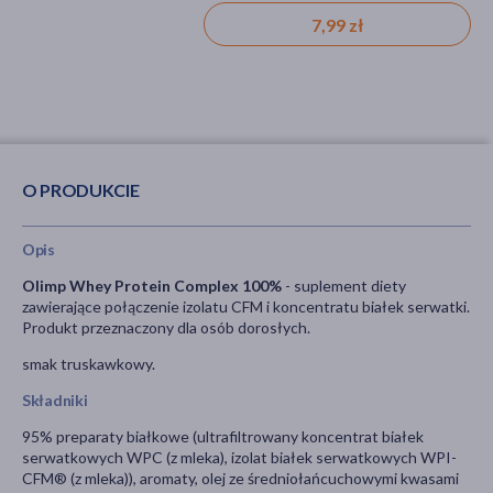
7,99 zł
8,99 zł
O PRODUKCIE
Opis
Olimp Whey Protein Complex 100%
- suplement diety
zawierające połączenie izolatu CFM i koncentratu białek serwatki.
Produkt przeznaczony dla osób dorosłych.
smak truskawkowy.
Składniki
95% preparaty białkowe (ultrafiltrowany koncentrat białek
serwatkowych WPC (z mleka), izolat białek serwatkowych WPI-
CFM® (z mleka)), aromaty, olej ze średniołańcuchowymi kwasami