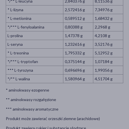
*/** L-leucyna
2,840376 g
8,11536 g
* L-lizyna
2,572416 g
7,34976 g
* L-metionina
0,589512 g
1,68432 g
*/*** L-fenyloalanina
0,80388 g
2,2968 g
L-prolina
1,47378 g
4,2108 g
L-seryna
1,232616 g
3,52176 g
* L-treonina
1,795332 g
5,12952 g
*/*** L-tryptofan
0,375144 g
1,07184 g
*** L-tyrozyna
0,696696 g
1,99056 g
*/** L-walina
1,580964 g
4,51704 g
* aminokwasy ezogenne
** aminokwasy rozgałęzione
*** aminokwasy aromatyczne
Produkt może zawierać orzeszki ziemne (arachidowe)
Produkt zawiera cukier i substancje słodzące.