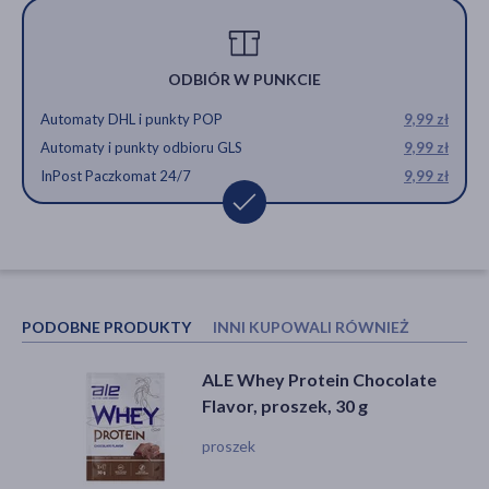
ODBIÓR W PUNKCIE
Automaty DHL i punkty POP
9,99 zł
Automaty i punkty odbioru GLS
9,99 zł
InPost Paczkomat 24/7
9,99 zł
PODOBNE PRODUKTY
INNI KUPOWALI RÓWNIEŻ
ALE Whey Protein Chocolate
Olimp Whey Protein Complex
Flavor, proszek, 30 g
100%, proszek, smak
czekoladowy, 35 g
proszek
proszek, odżywka białkowa, mięśnie