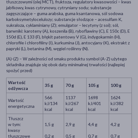
tłuszczowymi (olej MCT), fruktoza, regulatory kwasowości – kwas
jabłkowy, kwas cytrynowy, cytryniany sodu; substancje
zagęszczające – guma arabska, guma ksantanowa, sól sodowa
karboksymetylocelulozy; substancje słodzące – acesulfam K,
sukraloza, cyklaminiany (Z); emulgator – lecytyny (z soi); sól,
barwniki: karoteny (A), koszenila (B), ryboflawiny (C), E 150c (D), E
150d (E), E 133 (F), błękit patentowy V (G), indygokarmin (H),
chlorofile i chlorofiliny (I), kurkumina (J), antocyjany (K), ekstrakt z
papryki (L), betanina (M), węgiel roślinny (N).
(A)-(Z) – W zależności od smaku produktu symbol (A-Z) użytego
składnika znajduje się obok daty minimalnej trwałości (najlepiej
spożyć przed)
Wartość
35 g
70 g
105 g
100 g
odżywcza
566
1137
1698
1624
Wartość
kJ/134
kJ/267
kJ/401
kJ/382
energetyczna
kcal
kcal
kcal
kcal
Tłuszcz
w tym:
1,5 g
2,9 g
4,4 g
4,2 g
kwasy
tłuszczowe
0,2 g
0,5 g
0,7 g
0,7 g