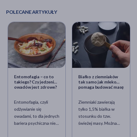
POLECANE ARTYKUŁY
Entomofagia – co to
Białko z ziemniaków
takiego? Czy jedzenie
tak samo jak mleko
owadów jest zdrowe?
pomaga budować masę
mięśniową?
Entomofagia, czyli
Ziemniaki zawierają
odżywianie się
tylko 1,5% białka w
owadami, to dla jednych
stosunku do tzw.
bariera psychiczna nie
świeżej masy. Można
do pokonania, a dla
jednak utworzyć