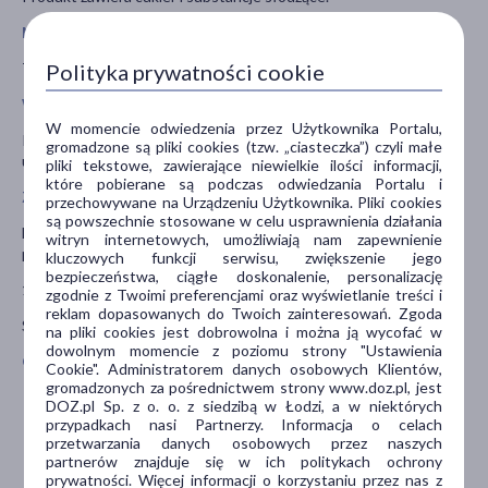
Masa netto
Polityka prywatności cookie
700 g
Właściwości składników
W momencie odwiedzenia przez Użytkownika Portalu,
Połączenie izolatu CFM oraz koncentratu białek serwatki pozwala
gromadzone są pliki cookies (tzw. „ciasteczka”) czyli małe
uzupełnić codzienną dietę o niezbędną porcję protein dla mięśni.
pliki tekstowe, zawierające niewielkie ilości informacji,
które pobierane są podczas odwiedzania Portalu i
Zalecane dzienne spożycie
przechowywane na Urządzeniu Użytkownika. Pliki cookies
są powszechnie stosowane w celu usprawnienia działania
Dorośli: 1-3 porcji dziennie - po przebudzeniu, pomiędzy posiłkami,
witryn internetowych, umożliwiają nam zapewnienie
po trening lub przed snem.
kluczowych funkcji serwisu, zwiększenie jego
bezpieczeństwa, ciągłe doskonalenie, personalizację
1 porcję preparatu rozpuścić w 150 ml wody.
zgodnie z Twoimi preferencjami oraz wyświetlanie treści i
reklam dopasowanych do Twoich zainteresowań. Zgoda
Spożyć zaraz po przygotowaniu.
na pliki cookies jest dobrowolna i można ją wycofać w
dowolnym momencie z poziomu strony "Ustawienia
Ostrzeżenia dotyczące bezpieczeństwa
Cookie". Administratorem danych osobowych Klientów,
gromadzonych za pośrednictwem strony www.doz.pl, jest
Nie należy przekraczać porcji zalecanej do spożycia w ciągu
DOZ.pl Sp. z o. o. z siedzibą w Łodzi, a w niektórych
dnia.
przypadkach nasi Partnerzy. Informacja o celach
Suplement diety nie może być stosowany jako substytut
przetwarzania danych osobowych przez naszych
(zamiennik) zróżnicowanej diety.
partnerów znajduje się w ich politykach ochrony
prywatności. Więcej informacji o korzystaniu przez nas z
Zalecany jest zrównoważony sposób żywienia i zdrowy tryb