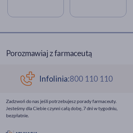
innych regularny
koncentrat z tego
posiłek lub smakowita
warzywa, ekstrahując z
przekąska. Jak się
pozostałości soku
okazuje taka żywność
ziemniaczanego. Czy
jest cennym źródłem
jest on tak samo
białka i wielu innych
bogaty w aminokwasy
biologicznie aktywnych
jak mleko zwierzęce?
składników.
Sprawdzili to naukowcy
Porozmawiaj z farmaceutą
z Uniwersytetu w
Maastricht w Holandii.
Infolinia:
800 110 110
Zadzwoń do nas jeśli potrzebujesz porady farmaceuty.
Jesteśmy dla Ciebie czynni całą dobę, 7 dni w tygodniu,
bezpłatnie.