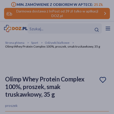
MIN. ZAMÓWIENIE Z ODBIOREM W APTECE:
25 ZŁ
Darmowa dostawa z InPost od 39 zł tylko w aplikacji
DOZ.pl
w
Hit
Hit
Strona główna
Sport
Odżywki białkowe
Olimp Whey Protein Complex 100%, proszek, smak truskawkowy, 35 g
ofory
do makijażu
dzieci
ść
Hit
Hit
ące
rmową
kijażu
Olimp Whey Protein Complex
100%, proszek, smak
ść
Hit
truskawkowy, 35 g
w
Hit
Hit
proszek
ść
Hit