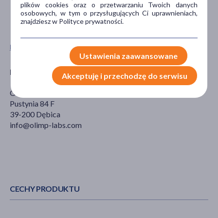
plików cookies oraz o przetwarzaniu Twoich danych
życia.
osobowych, w tym o przysługujących Ci uprawnieniach,
Przechowywać w temperaturze pokojowej.
znajdziesz w Polityce prywatności.
Przechowywać w sposób niedostępny dla małych dzieci.
Pokaż wszystkie produkty OLIMP SPORT NUTRITION
Ustawienia zaawansowane
Producent
Akceptuję i przechodzę do serwisu
OLIMP LABORATORIES Sp. z o.o.
Pustynia 84 F
39-200 Dębica
info@olimp-labs.com
CECHY PRODUKTU