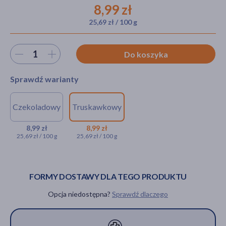
8,99 zł
25,69 zł / 100 g
akijażu
Wybierz ilość
Do koszyka
Sprawdź warianty
Hit
Czekoladowy
Truskawkowy
Olimp Whey Protein Complex
Olimp Whey Protein
100%, proszek, smak
Complex 100%,
8,99 zł
8,99 zł
25,69 zł / 100 g
25,69 zł / 100 g
czekoladowy, 35 g
proszek, smak
truskawkowy, 35 g
8,99 zł
8,99 zł
FORMY DOSTAWY DLA TEGO PRODUKTU
Opcja niedostępna?
Sprawdź dlaczego