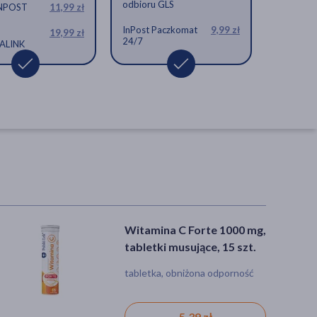
odbioru GLS
INPOST
11,99 zł
InPost Paczkomat
9,99 zł
19,99 zł
24/7
ALINK
Witamina C Forte 1000 mg,
Olimp Gold-Vit C1000,
tabletki musujące, 15 szt.
tabletki musujące, smak
cytrynowy, 20 szt.
tabletka, obniżona odporność
tabletka, odporność, zmęczenie
15,79 zł
5,39 zł