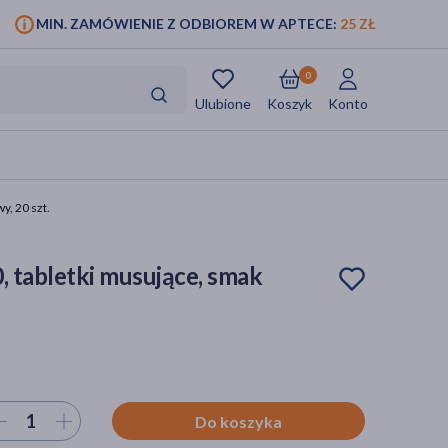
MIN. ZAMÓWIENIE Z ODBIOREM W APTECE:
25 ZŁ
0
Ulubione
Koszyk
Konto
y, 20 szt.
, tabletki musujące, smak
ierz ilość
Do koszyka