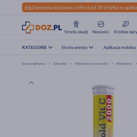
Darmowa dostawa z InPost od 39 zł tylko w aplika
Strefa okazji
Nowości
Krótkie dat
KATEGORIE
Strefa wiedzy
Aplikacja mobilna
Strona główna
Zdrowie
Witaminy i minerały
Witaminy