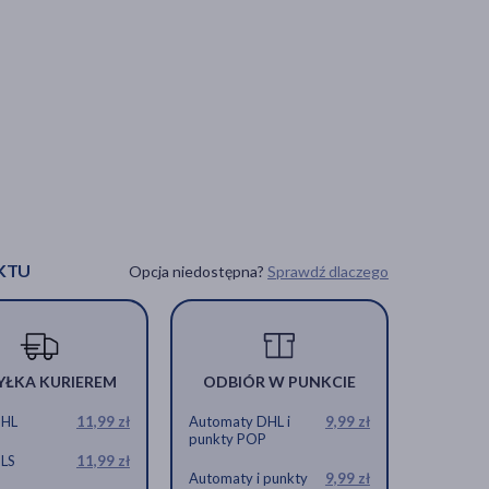
KTU
Opcja niedostępna?
Sprawdź dlaczego
YŁKA KURIEREM
ODBIÓR W PUNKCIE
DHL
11,99 zł
Automaty DHL i
9,99 zł
punkty POP
GLS
11,99 zł
Automaty i punkty
9,99 zł