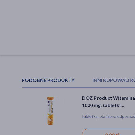
PODOBNE PRODUKTY
INNI KUPOWALI 
DOZ Product Witamina
Olimp Labs Gold-Vit C
1000 mg, tabletki
2000, tabletki musujące
musujące, 20 szt.
smak cytrynowy, 20 szt
tabletka, obniżona odporno
tabletka musująca, odporno
21,19 zł
9,99 zł