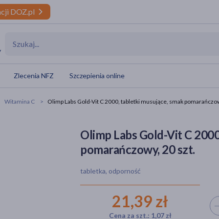
cji DOZ.pl
y
Zlecenia NFZ
Szczepienia online
Witamina C
Olimp Labs Gold-Vit C 2000, tabletki musujące, smak pomarańczow
Olimp Labs Gold-Vit C 2000
pomarańczowy, 20 szt.
tabletka, odporność
21,39 zł
Wyb
Cena za szt.: 1,07 zł