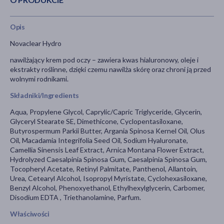
Opis
Novaclear Hydro
nawilżający krem pod oczy – zawiera kwas hialuronowy, oleje i
ekstrakty roślinne, dzięki czemu nawilża skórę oraz chroni ją przed
wolnymi rodnikami.
Składniki/Ingredients
Aqua, Propylene Glycol, Caprylic/Capric Triglyceride, Glycerin,
Glyceryl Stearate SE, Dimethicone, Cyclopentasiloxane,
Butyrospermum Parkii Butter, Argania Spinosa Kernel Oil, Olus
Oil, Macadamia Integrifolia Seed Oil, Sodium Hyaluronate,
Camellia Sinensis Leaf Extract, Arnica Montana Flower Extract,
Hydrolyzed Caesalpinia Spinosa Gum, Caesalpinia Spinosa Gum,
Tocopheryl Acetate, Retinyl Palmitate, Panthenol, Allantoin,
Urea, Cetearyl Alcohol, Isopropyl Myristate, Cyclohexasiloxane,
Benzyl Alcohol, Phenoxyethanol, Ethylhexylglycerin, Carbomer,
Disodium EDTA , Triethanolamine, Parfum.
Właściwości