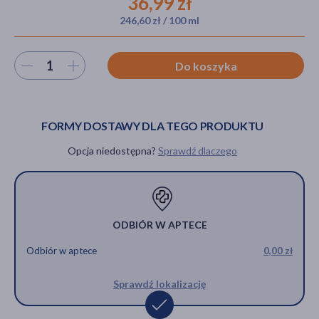
36,99 zł
246,60 zł / 100 ml
akijażu
Wybierz ilość
Do koszyka
FORMY DOSTAWY DLA TEGO PRODUKTU
Hit
Opcja niedostępna?
Sprawdź dlaczego
ODBIÓR W APTECE
Odbiór w aptece
0,00 zł
Sprawdź lokalizację