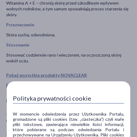
Witamina A + E – chronią skórę przed szkodliwym wpływem
wolnych rodników, a tym samym spowalniają proces starzenia się
skóry.
Przeznaczenie
Skóra sucha, odwodniona.
Stosowanie
Stosować codziennie rano i wieczorem, na oczyszczoną skórę
wokół oczu.
Pokaż wszystkie produkty NOVACLEAR
Pokaż wszystkie produkty linii Hydro marki Novaclear
Polityka prywatności cookie
Producent
Equalan Pharma Europe sp. Z o.o.
W momencie odwiedzenia przez Użytkownika Portalu,
gromadzone są pliki cookies (tzw. „ciasteczka”) czyli małe
Gen. W. Andersa 38A
pliki tekstowe, zawierające niewielkie ilości informacji,
15-113 Białystok
które pobierane są podczas odwiedzania Portalu i
biuro@equalanpharma.eu
przechowywane na Urządzeniu Użytkownika. Pliki cookies