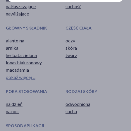
natłuszczające
suchość
nawilżające
GŁÓWNY SKŁADNIK
CZĘŚĆ CIAŁA
alantoina
oczy
arnika
skóra
herbata zielona
twarz
kwas hialuronowy
macadamia
pokaż więcej ...
PORA STOSOWANIA
RODZAJ SKÓRY
na dzień
odwodniona
na noc
sucha
SPOSÓB APLIKACJI