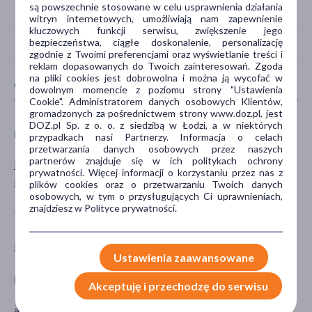
są powszechnie stosowane w celu usprawnienia działania
witryn internetowych, umożliwiają nam zapewnienie
kluczowych funkcji serwisu, zwiększenie jego
bezpieczeństwa, ciągłe doskonalenie, personalizację
zgodnie z Twoimi preferencjami oraz wyświetlanie treści i
reklam dopasowanych do Twoich zainteresowań. Zgoda
na pliki cookies jest dobrowolna i można ją wycofać w
CECHY PRODUKTU
dowolnym momencie z poziomu strony "Ustawienia
Cookie". Administratorem danych osobowych Klientów,
gromadzonych za pośrednictwem strony www.doz.pl, jest
DOZ.pl Sp. z o. o. z siedzibą w Łodzi, a w niektórych
PŁEĆ
WIEK
przypadkach nasi Partnerzy. Informacja o celach
przetwarzania danych osobowych przez naszych
partnerów znajduje się w ich politykach ochrony
Mężczyzna
dla dorosłych
prywatności. Więcej informacji o korzystaniu przez nas z
Kobieta
dla seniorów
plików cookies oraz o przetwarzaniu Twoich danych
osobowych, w tym o przysługujących Ci uprawnieniach,
znajdziesz w Polityce prywatności.
TYP PRODUKTU
POSTAĆ
Kosmetyk
krem
Ustawienia zaawansowane
DZIAŁANIE/WŁAŚCIWOŚCI
PROBLEM
Akceptuję i przechodzę do serwisu
antyoksydacyjne
obrzęk