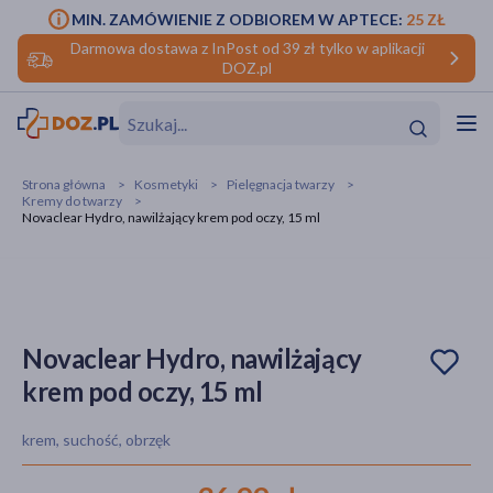
MIN. ZAMÓWIENIE Z ODBIOREM W APTECE:
25 ZŁ
Darmowa dostawa z InPost od 39 zł tylko w aplikacji
DOZ.pl
w
Hit
Hit
Strona główna
Kosmetyki
Pielęgnacja twarzy
Kremy do twarzy
ofory
Novaclear Hydro, nawilżający krem pod oczy, 15 ml
do makijażu
dzieci
ść
Hit
Hit
ące
rmową
kijażu
Novaclear Hydro, nawilżający
ść
Hit
krem pod oczy, 15 ml
w
Hit
Hit
krem, suchość, obrzęk
ść
Hit