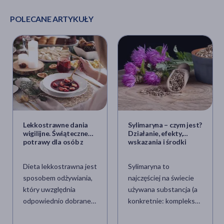
POLECANE ARTYKUŁY
Lekkostrawne dania
Sylimaryna – czym jest?
wigilijne. Świąteczne
Działanie, efekty,
potrawy dla osób z
wskazania i środki
chorobami układu
ostrożności
pokarmowego
Dieta lekkostrawna jest
Sylimaryna to
sposobem odżywiania,
najczęściej na świecie
który uwzględnia
używana substancja (a
odpowiednio dobrane
konkretnie: kompleks
produkty spożywcze
związków pochodzenia
oraz techniki kulinarne
roślinnego) do leczenia