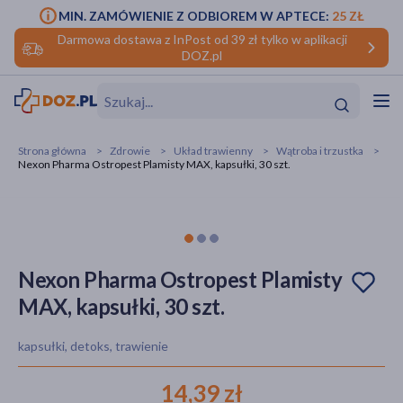
MIN. ZAMÓWIENIE Z ODBIOREM W APTECE:
25 ZŁ
Darmowa dostawa z InPost od 39 zł tylko w aplikacji
DOZ.pl
w
Hit
Hit
Strona główna
Zdrowie
Układ trawienny
Wątroba i trzustka
Nexon Pharma Ostropest Plamisty MAX, kapsułki, 30 szt.
ofory
do makijażu
dzieci
ść
Hit
Hit
ące
rmową
kijażu
Nexon Pharma Ostropest Plamisty
MAX, kapsułki, 30 szt.
ść
Hit
kapsułki, detoks, trawienie
w
Hit
Hit
14,39 zł
ść
Hit