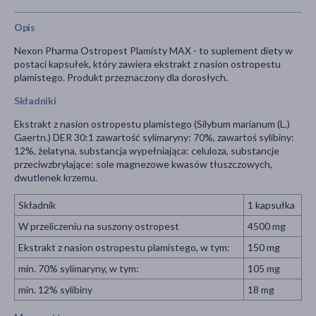
Opis
Nexon Pharma Ostropest Plamisty MAX - to suplement diety w
postaci kapsułek, który zawiera ekstrakt z nasion ostropestu
plamistego. Produkt przeznaczony dla dorosłych.
Składniki
Ekstrakt z nasion ostropestu plamistego (Silybum marianum (L.)
Gaertn.) DER 30:1 zawartość sylimaryny: 70%, zawartoś sylibiny:
12%, żelatyna, substancja wypełniająca: celuloza, substancje
przeciwzbrylające: sole magnezowe kwasów tłuszczowych,
dwutlenek krzemu.
Składnik
1 kapsułka
W przeliczeniu na suszony ostropest
4500 mg
Ekstrakt z nasion ostropestu plamistego, w tym:
150 mg
min. 70% sylimaryny, w tym:
105 mg
min. 12% sylibiny
18 mg