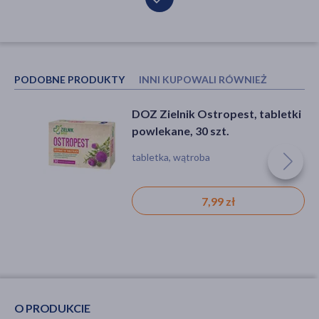
PODOBNE PRODUKTY
INNI KUPOWALI RÓWNIEŻ
DOZ Zielnik Ostropest, tabletki
ZIELNIK DOZ Karczoch, tabletki
powlekane, 30 szt.
powlekane, 60 szt.
tabletka, wątroba
tabletka, trawienie
15,99 zł
7,99 zł
O PRODUKCIE