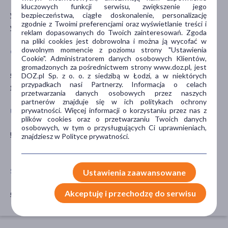
kluczowych funkcji serwisu, zwiększenie jego
wspomagające
detoks
bezpieczeństwa, ciągłe doskonalenie, personalizację
zgodnie z Twoimi preferencjami oraz wyświetlanie treści i
wzmacniające
trawienie
reklam dopasowanych do Twoich zainteresowań. Zgoda
na pliki cookies jest dobrowolna i można ją wycofać w
dowolnym momencie z poziomu strony "Ustawienia
GŁÓWNY SKŁADNIK
CZĘŚĆ CIAŁA
Cookie". Administratorem danych osobowych Klientów,
gromadzonych za pośrednictwem strony www.doz.pl, jest
ostropest
wątroba
DOZ.pl Sp. z o. o. z siedzibą w Łodzi, a w niektórych
przypadkach nasi Partnerzy. Informacja o celach
sylimaryna
przetwarzania danych osobowych przez naszych
partnerów znajduje się w ich politykach ochrony
prywatności. Więcej informacji o korzystaniu przez nas z
UKŁADY NARZĄDOWE
PORA STOSOWANIA
plików cookies oraz o przetwarzaniu Twoich danych
osobowych, w tym o przysługujących Ci uprawnieniach,
układ pokarmowy
na dzień
znajdziesz w Polityce prywatności.
na noc
SPOSÓB APLIKACJI
Ustawienia zaawansowane
doustne
Akceptuję i przechodzę do serwisu