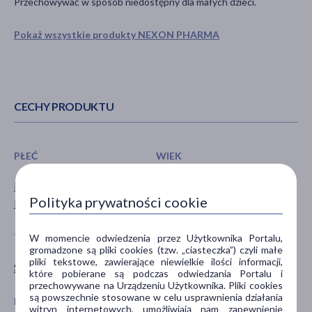
Przechowywać w sposób niedostępny dla małych dzieci.
Pokaż wszystkie produkty NEXON PHARMA
CECHY PRODUKTU
PŁEĆ
WIEK
Mężczyzna
dla dorosłych
Polityka prywatności cookie
Kobieta
TYP PRODUKTU
POSTAĆ
W momencie odwiedzenia przez Użytkownika Portalu,
gromadzone są pliki cookies (tzw. „ciasteczka”) czyli małe
pliki tekstowe, zawierające niewielkie ilości informacji,
Suplement diety
kapsułki
które pobierane są podczas odwiedzania Portalu i
przechowywane na Urządzeniu Użytkownika. Pliki cookies
są powszechnie stosowane w celu usprawnienia działania
DZIAŁANIE/WŁAŚCIWOŚCI
PROBLEM
witryn internetowych, umożliwiają nam zapewnienie