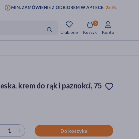
MIN. ZAMÓWIENIE Z ODBIOREM W APTECE:
25 ZŁ
0
Ulubione
Koszyk
Konto
ka, krem do rąk i paznokci, 75
ierz ilość
Do koszyka