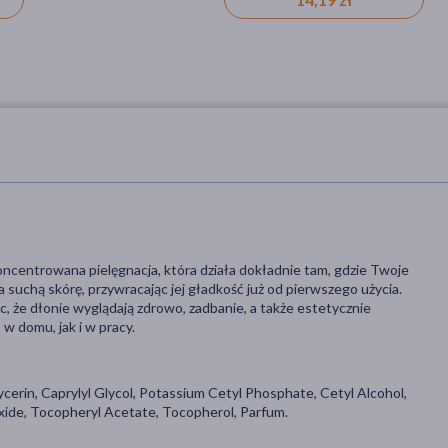
ncentrowana pielęgnacja, która działa dokładnie tam, gdzie Twoje
a suchą skórę, przywracając jej gładkość już od pierwszego użycia.
c, że dłonie wyglądają zdrowo, zadbanie, a także estetycznie
w domu, jak i w pracy.
ycerin, Caprylyl Glycol, Potassium Cetyl Phosphate, Cetyl Alcohol,
xide, Tocopheryl Acetate, Tocopherol, Parfum.