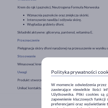
Krem do rąk i paznokci, Neutrogena Formuła Norweska
Wzmacnia paznokcie oraz zmiękcza skórki.
Intensywnie nawilża i odżywia skórę.
Wygładza grzbiety dłoni.
Składniki aktywne: gliceryna, pantenol, witamina E.
Przeznaczenie
Pielęgnacja skóry dłoni narażonej na przesuszenie w wyniku
Stosowanie
Wmasować krem w skórę dłoni oraz paznokcie. Stosować cod
Polityka prywatności coo
Uwagi
Produkt stworzony we współpracy z dermatologami.
W momencie odwiedzenia przez Uż
Unikać kontaktu z oczami.
zawierające niewielkie ilości 
Użytkownika. Pliki cookies są 
zapewnienie kluczowych funkcji s
preferencjami oraz wyświetlanie 