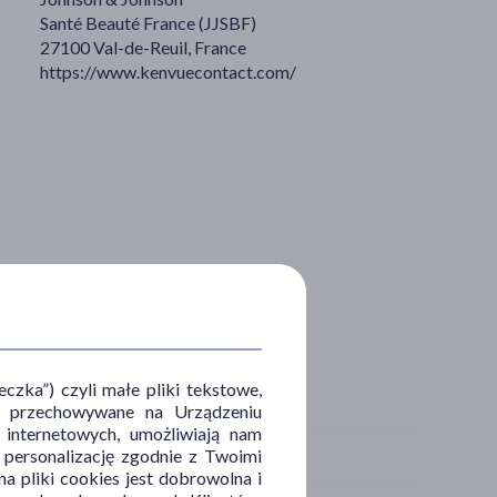
Santé Beauté France (JJSBF)
27100 Val-de-Reuil, France
https://www.kenvuecontact.com/
zka”) czyli małe pliki tekstowe,
u i przechowywane na Urządzeniu
 internetowych, umożliwiają nam
, personalizację zgodnie z Twoimi
a pliki cookies jest dobrowolna i