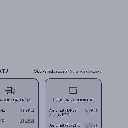
KTU
Opcja niedostępna?
Sprawdź dlaczego
YŁKA KURIEREM
ODBIÓR W PUNKCIE
DHL
11,99 zł
Automaty DHL i
9,99 zł
punkty POP
GLS
11,99 zł
Automaty i punkty
9,99 zł