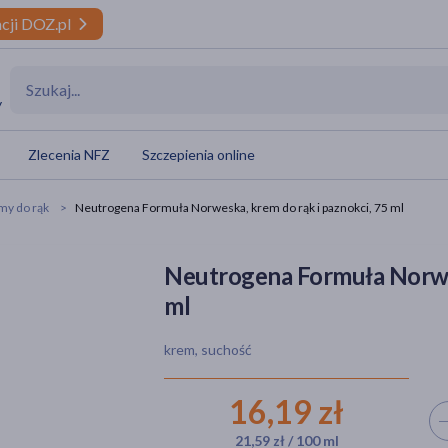
cji DOZ.pl
y
Zlecenia NFZ
Szczepienia online
my do rąk
Neutrogena Formuła Norweska, krem do rąk i paznokci, 75 ml
Neutrogena Formuła Norwes
ml
krem, suchość
16,19 zł
Wyb
21,59 zł / 100 ml