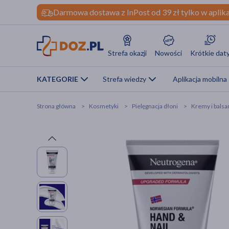
Darmowa dostawa z InPost od 39 zł tylko w aplika
Strefa okazji
Nowości
Krótkie dat
KATEGORIE
Strefa wiedzy
Aplikacja mobilna
Strona główna
Kosmetyki
Pielęgnacja dłoni
Kremy i balsa