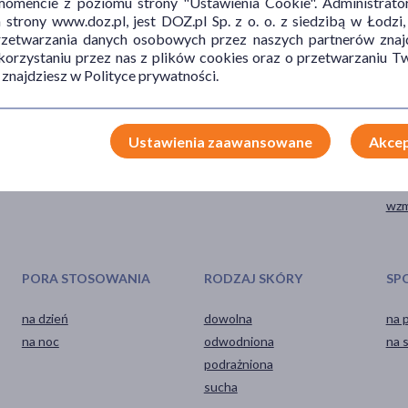
mencie z poziomu strony "Ustawienia Cookie". Administrat
trony www.doz.pl, jest DOZ.pl Sp. z o. o. z siedzibą w Łodzi,
przetwarzania danych osobowych przez naszych partnerów znajd
 korzystaniu przez nas z plików cookies oraz o przetwarzaniu
 znajdziesz w Polityce prywatności.
TYP PRODUKTU
POSTAĆ
DZ
Kosmetyk
krem
naw
Ustawienia zaawansowane
Akcep
och
odż
wzm
PORA STOSOWANIA
RODZAJ SKÓRY
SP
na dzień
dowolna
na 
na noc
odwodniona
na 
podrażniona
sucha