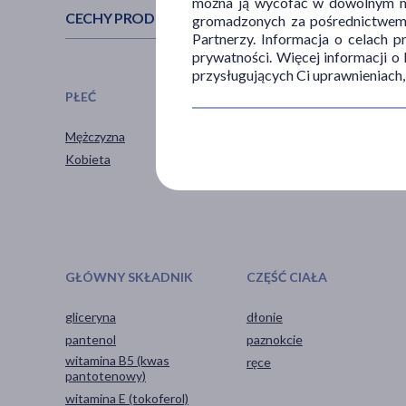
można ją wycofać w dowolnym mo
CECHY PRODUKTU
gromadzonych za pośrednictwem s
Partnerzy. Informacja o celach 
prywatności. Więcej informacji o
przysługujących Ci uprawnieniach,
PŁEĆ
WIEK
Mężczyzna
dla młodzieży
Kobieta
dla dorosłych
GŁÓWNY SKŁADNIK
CZĘŚĆ CIAŁA
gliceryna
dłonie
pantenol
paznokcie
witamina B5 (kwas
ręce
pantotenowy)
witamina E (tokoferol)