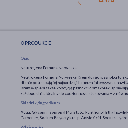
O PRODUKCIE
Opis
Neutrogena Formuła Norweska
Neutrogena Formuła Norweska Krem do rąk i paznokci to sko
dłonie potrzebują jej najbardziej. Formuła intensywnie nawilż
Krem wspiera także kondycję paznokci oraz skórek, sprawiają
każdego dnia. Idealny do codziennego stosowania – zarówno 
Składniki/Ingredients
Aqua, Glycerin, Isopropyl Myristate, Panthenol, Ethylhexylgl
Carbomer, Sodium Polyacrylate, p-Anisic Acid, Sodium Hydro
Właściwości