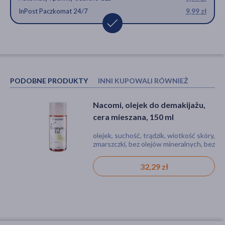
InPost Paczkomat 24/7
9,99 zł
PODOBNE PRODUKTY
INNI KUPOWALI RÓWNIEŻ
Nacomi, olejek do demakijażu,
Nacomi, bambusowa ściereczka
cera mieszana, 150 ml
do demakijażu, 1 szt.
olejek, suchość, trądzik, wiotkość skóry,
akcesoria, środki higieniczne,
zmarszczki, bez olejów mineralnych, bez
chusteczki
sls, bez sztucznych barwników,
produkt naturalny, bez konserwantów,
32,29 zł
18,69 zł
bez parabenów, dla wegan