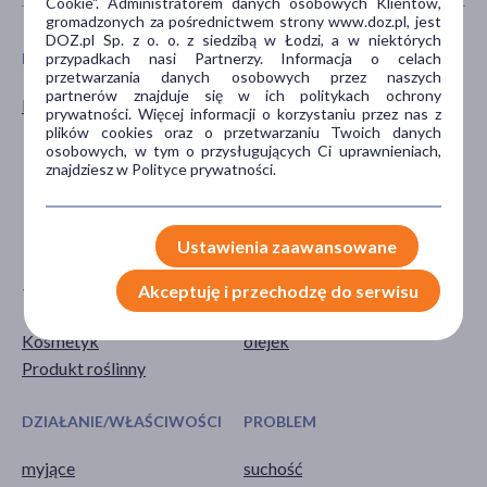
Cookie". Administratorem danych osobowych Klientów,
gromadzonych za pośrednictwem strony www.doz.pl, jest
DOZ.pl Sp. z o. o. z siedzibą w Łodzi, a w niektórych
przypadkach nasi Partnerzy. Informacja o celach
PŁEĆ
WIEK
przetwarzania danych osobowych przez naszych
partnerów znajduje się w ich politykach ochrony
Kobieta
dla młodzieży
prywatności. Więcej informacji o korzystaniu przez nas z
dla dorosłych
plików cookies oraz o przetwarzaniu Twoich danych
osobowych, w tym o przysługujących Ci uprawnieniach,
dla seniorów
znajdziesz w Polityce prywatności.
20+
30+
pokaż więcej ...
Ustawienia zaawansowane
Akceptuję i przechodzę do serwisu
TYP PRODUKTU
POSTAĆ
Kosmetyk
olejek
Produkt roślinny
DZIAŁANIE/WŁAŚCIWOŚCI
PROBLEM
myjące
suchość