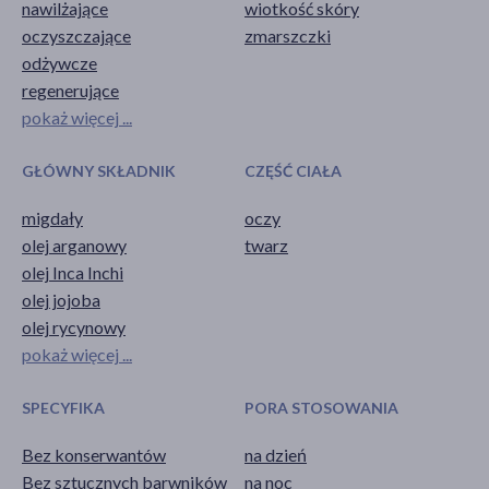
nawilżające
wiotkość skóry
oczyszczające
zmarszczki
odżywcze
regenerujące
pokaż więcej ...
GŁÓWNY SKŁADNIK
CZĘŚĆ CIAŁA
migdały
oczy
olej arganowy
twarz
olej Inca Inchi
olej jojoba
olej rycynowy
pokaż więcej ...
SPECYFIKA
PORA STOSOWANIA
Bez konserwantów
na dzień
Bez sztucznych barwników
na noc