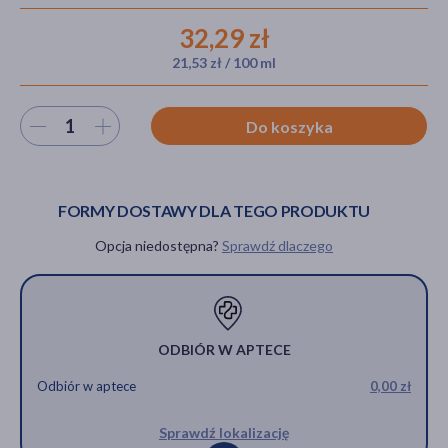
32,29 zł
21,53 zł / 100 ml
akijażu
Wybierz ilość
Do koszyka
Hit
FORMY DOSTAWY DLA TEGO PRODUKTU
Opcja niedostępna?
Sprawdź dlaczego
ODBIÓR W APTECE
Odbiór w aptece
0,00 zł
Sprawdź lokalizację