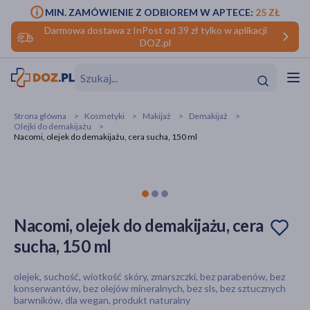
MIN. ZAMÓWIENIE Z ODBIOREM W APTECE:
25 ZŁ
Darmowa dostawa z InPost od 39 zł tylko w aplikacji
DOZ.pl
w
Hit
Hit
Strona główna
Kosmetyki
Makijaż
Demakijaż
Olejki do demakijażu
ofory
Nacomi, olejek do demakijażu, cera sucha, 150 ml
do makijażu
dzieci
ść
Hit
Hit
ące
rmową
kijażu
Nacomi, olejek do demakijażu, cera
ść
Hit
sucha, 150 ml
w
Hit
Hit
olejek, suchość, wiotkość skóry, zmarszczki, bez parabenów, bez
konserwantów, bez olejów mineralnych, bez sls, bez sztucznych
barwników, dla wegan, produkt naturalny
ść
Hit