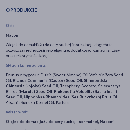
O PRODUKCIE
Opis
Nacomi
Olejek do demakijażu do cery suchej i normalnej - dogłębnie
oczyszcza i jednocześnie pielęgnuje, dodatkowo wzmacnia rzęsy
oraz uelastycznia skórę.
Składniki/Ingredients
Prunus Amygdalus Dulcis (Sweet Almond) Oil, Vitis Vinifera Seed
Oil,
Ricinus Communis (Castor) Seed Oil, Simmondsia
Chinensis (Jojoba) Seed Oil,
Tocopheryl Acetate,
Sclerocarya
Birrea (Marula) Seed Oil, Plukenetia Volubilis (Sacha Inchi)
Seed Oil, Hippophae Rhamnoides (Sea Buckthorn) Fruit Oil,
Argania Spinosa Kernel Oil, Parfum
Właściwości
Olejek do demakijażu do cery suchej i normalnej, Nacomi