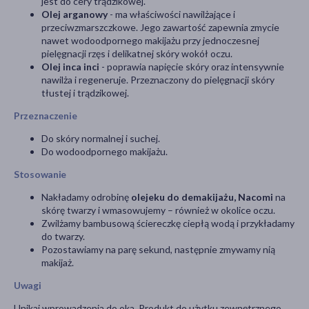
jest do cery trądzikowej.
Olej arganowy
- ma właściwości nawilżające i
przeciwzmarszczkowe. Jego zawartość zapewnia zmycie
nawet wodoodpornego makijażu przy jednoczesnej
pielęgnacji rzęs i delikatnej skóry wokół oczu.
Olej inca inci
- poprawia napięcie skóry oraz intensywnie
nawilża i regeneruje. Przeznaczony do pielęgnacji skóry
tłustej i trądzikowej.
Przeznaczenie
Do skóry normalnej i suchej.
Do wodoodpornego makijażu.
Stosowanie
Nakładamy odrobinę
olejeku do demakijażu, Nacomi
na
skórę twarzy i wmasowujemy – również w okolice oczu.
Zwilżamy bambusową ściereczkę ciepłą wodą i przykładamy
do twarzy.
Pozostawiamy na parę sekund, następnie zmywamy nią
makijaż.
Uwagi
Unikaj wprowadzenia do oka. Produkt do użytku zewnętrznego.