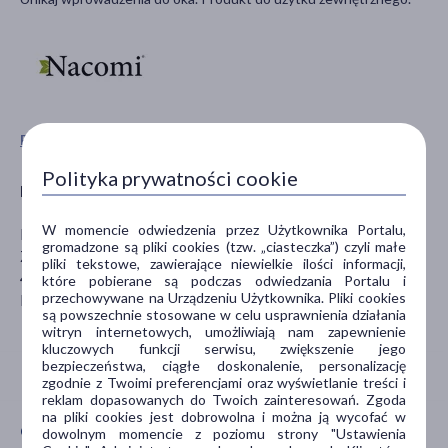
Pokaż wszystkie produkty NACOMI
Polityka prywatności cookie
Producent
W momencie odwiedzenia przez Użytkownika Portalu,
NACOMI GROUP SP. Z O.O
gromadzone są pliki cookies (tzw. „ciasteczka”) czyli małe
Ziołowa 29
pliki tekstowe, zawierające niewielkie ilości informacji,
43-365 Wilkowice
które pobierane są podczas odwiedzania Portalu i
przechowywane na Urządzeniu Użytkownika. Pliki cookies
biuro@nacomigroup.pl
są powszechnie stosowane w celu usprawnienia działania
witryn internetowych, umożliwiają nam zapewnienie
kluczowych funkcji serwisu, zwiększenie jego
bezpieczeństwa, ciągłe doskonalenie, personalizację
zgodnie z Twoimi preferencjami oraz wyświetlanie treści i
reklam dopasowanych do Twoich zainteresowań. Zgoda
na pliki cookies jest dobrowolna i można ją wycofać w
CECHY PRODUKTU
dowolnym momencie z poziomu strony "Ustawienia