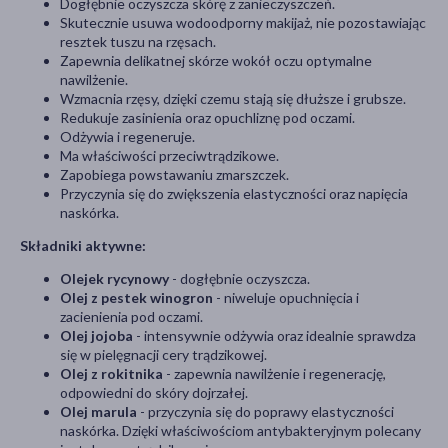
Dogłębnie oczyszcza skórę z zanieczyszczeń.
Skutecznie usuwa wodoodporny makijaż, nie pozostawiając
resztek tuszu na rzęsach.
Zapewnia delikatnej skórze wokół oczu optymalne
nawilżenie.
Wzmacnia rzęsy, dzięki czemu stają się dłuższe i grubsze.
Redukuje zasinienia oraz opuchliznę pod oczami.
Odżywia i regeneruje.
Ma właściwości przeciwtrądzikowe.
Zapobiega powstawaniu zmarszczek.
Przyczynia się do zwiększenia elastyczności oraz napięcia
naskórka.
Składniki aktywne:
Olejek rycynowy
- dogłębnie oczyszcza.
Olej z pestek winogron
- niweluje opuchnięcia i
zacienienia pod oczami.
Olej jojoba
- intensywnie odżywia oraz idealnie sprawdza
się w pielęgnacji cery trądzikowej.
Olej z rokitnika
- zapewnia nawilżenie i regenerację,
odpowiedni do skóry dojrzałej.
Olej marula
- przyczynia się do poprawy elastyczności
naskórka. Dzięki właściwościom antybakteryjnym polecany