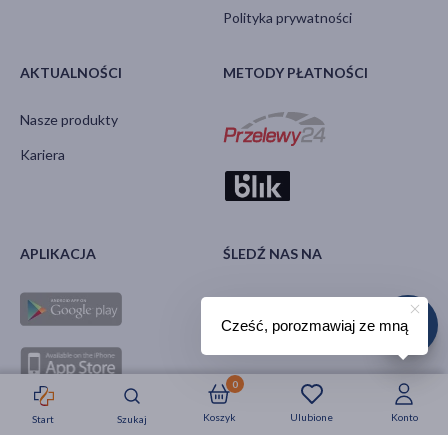
Polityka prywatności
AKTUALNOŚCI
METODY PŁATNOŚCI
Nasze produkty
Kariera
APLIKACJA
ŚLEDŹ NAS NA
Cześć, porozmawiaj ze mną
0
Koszyk
Ulubione
Konto
Start
Szukaj
Strefa okazji
Nowości
Krótkie daty