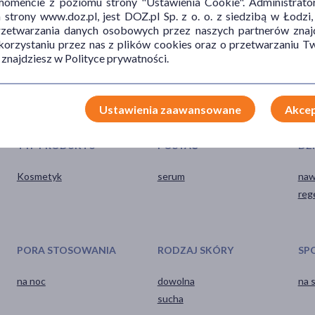
mencie z poziomu strony "Ustawienia Cookie". Administrat
trony www.doz.pl, jest DOZ.pl Sp. z o. o. z siedzibą w Łodzi,
przetwarzania danych osobowych przez naszych partnerów znajd
 korzystaniu przez nas z plików cookies oraz o przetwarzaniu
 znajdziesz w Polityce prywatności.
Ustawienia zaawansowane
Akcep
TYP PRODUKTU
POSTAĆ
DZ
Kosmetyk
serum
naw
reg
PORA STOSOWANIA
RODZAJ SKÓRY
SP
na noc
dowolna
na 
sucha