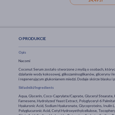
O PRODUKCIE
Opis
Nacomi
Coconut Serum zostało stworzone z myślą o osobach, których
działanie wody kokosowej, glikozaminoglikanów, gliceryny
i regenerującym glukonianem miedzi. Dodaje skórze blasku i p
Składniki/Ingredients
Aqua, Glycerin, Coco-Caprylate/Caprate, Glyceryl Stearate
Farnesene, Hydrolyzed Yeast Extract, Polyglyceryl-6 Palmitat
Hyaluronic Acid, Sodium Hyaluronate, Glycoproteins, Inulin 
Polyglucuronic Acid, Cetyl Hydroxyethylcellulose, Tocophe