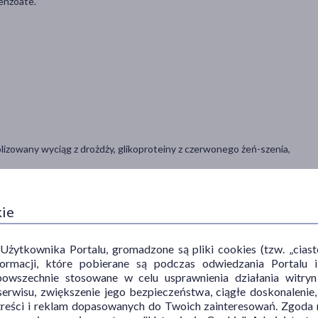
enzoate.
izowany wyciąg z drożdży, glikoproteiny z czerwonego żeń-szenia,
kie
ytkownika Portalu, gromadzone są pliki cookies (tzw. „ciastec
noc. Produkt można stosować jako bazę pod dalsze zabiegi
informacji, które pobierane są podczas odwiedzania Portal
powszechnie stosowane w celu usprawnienia działania witryn
erwisu, zwiększenie jego bezpieczeństwa, ciągłe doskonalenie
treści i reklam dopasowanych do Twoich zainteresowań. Zgoda n
 Produkt zawiera składniki pochodzenia naturalnego. Barwa może