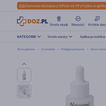
Darmowa dostawa z InPost od 39 zł tylko w aplika
Strefa okazji
Nowości
Krótkie dat
KATEGORIE
Strefa wiedzy
Aplikacja mobilna
Strona główna
Kosmetyki
Pielęgnacja twarzy
Serum do tw