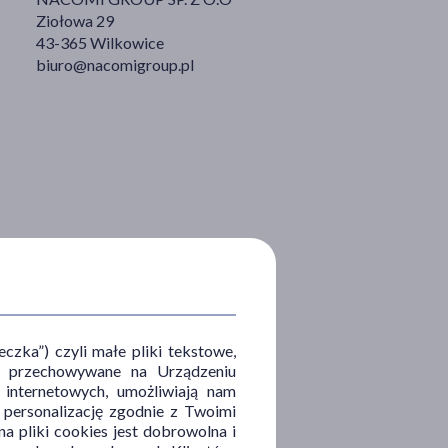
Ziołowa 29
43-365 Wilkowice
biuro@nacomigroup.pl
zka”) czyli małe pliki tekstowe,
u i przechowywane na Urządzeniu
 internetowych, umożliwiają nam
, personalizację zgodnie z Twoimi
a pliki cookies jest dobrowolna i