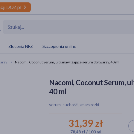
cji DOZ.pl
y
Zlecenia NFZ
Szczepienia online
arzy
Nacomi, Coconut Serum, ultranawilżające serum do twarzy, 40 ml
Nacomi, Coconut Serum, ul
40 ml
serum, suchość, zmarszczki
31,39 zł
Wyb
78,48 zł / 100 ml