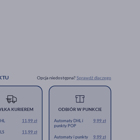
KTU
Opcja niedostępna?
Sprawdź dlaczego
YŁKA KURIEREM
ODBIÓR W PUNKCIE
DHL
11,99 zł
Automaty DHL i
9,99 zł
punkty POP
GLS
11,99 zł
Automaty i punkty
9,99 zł