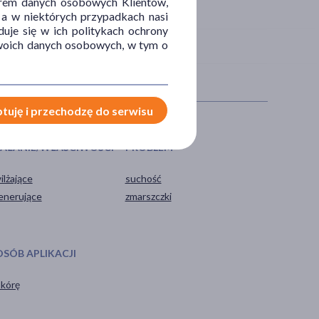
orem danych osobowych Klientów,
 a w niektórych przypadkach nasi
uje się w ich politykach ochrony
 Twoich danych osobowych, w tym o
tuję i przechodzę do serwisu
IAŁANIE/WŁAŚCIWOŚCI
PROBLEM
ilżające
suchość
enerujące
zmarszczki
OSÓB APLIKACJI
skórę