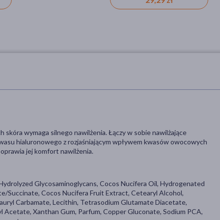
 skóra wymaga silnego nawilżenia. Łączy w sobie nawilżające
 i kwasu hialuronowego z rozjaśniającym wpływem kwasów owocowych
oprawia jej komfort nawilżenia.
, Hydrolyzed Glycosaminoglycans, Cocos Nucifera Oil, Hydrogenated
e/Succinate, Cocos Nucifera Fruit Extract, Cetearyl Alcohol,
Lauryl Carbamate, Lecithin, Tetrasodium Glutamate Diacetate,
ryl Acetate, Xanthan Gum, Parfum, Copper Gluconate, Sodium PCA,