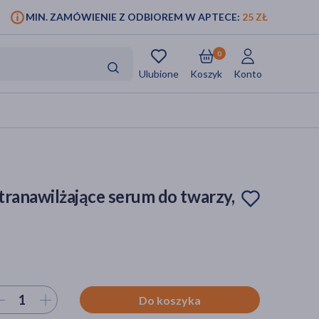
MIN. ZAMÓWIENIE Z ODBIOREM W APTECE:
25 ZŁ
0
Ulubione
Koszyk
Konto
tranawilżające serum do twarzy,
ierz ilość
Do koszyka