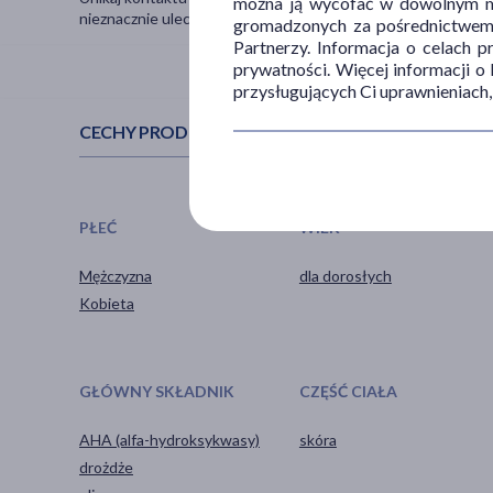
można ją wycofać w dowolnym mo
nieznacznie ulec zmianie.
gromadzonych za pośrednictwem s
Partnerzy. Informacja o celach 
prywatności. Więcej informacji o
przysługujących Ci uprawnieniach,
CECHY PRODUKTU
PŁEĆ
WIEK
Mężczyzna
dla dorosłych
Kobieta
GŁÓWNY SKŁADNIK
CZĘŚĆ CIAŁA
AHA (alfa-hydroksykwasy)
skóra
drożdże