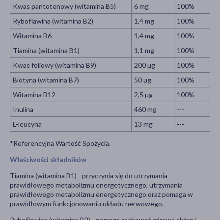
Kwas pantotenowy (witamina B5)
6 mg
100%
Ryboflawina (witamina B2)
1,4 mg
100%
Witamina B6
1,4 mg
100%
Tiamina (witamina B1)
1,1 mg
100%
Kwas foliowy (witamina B9)
200 µg
100%
Biotyna (witamina B7)
50 µg
100%
Witamina B12
2,5 µg
100%
Inulina
460 mg
---
L-leucyna
13 mg
---
*Referencyjna Wartość Spożycia.
Właściwości składników
Tiamina (witamina B1) - przyczynia się do utrzymania
prawidłowego metabolizmu energetycznego, utrzymania
prawidłowego metabolizmu energetycznego oraz pomaga w
prawidłowym funkcjonowaniu układu nerwowego.
Ryboflawina (witamina B2) - pomaga zachować zdrową skórę i