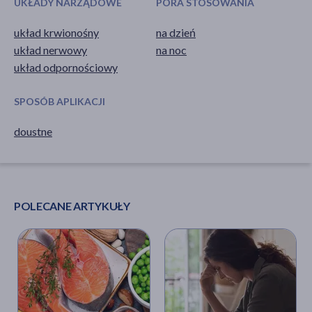
UKŁADY NARZĄDOWE
PORA STOSOWANIA
układ krwionośny
na dzień
układ nerwowy
na noc
układ odpornościowy
SPOSÓB APLIKACJI
doustne
POLECANE ARTYKUŁY