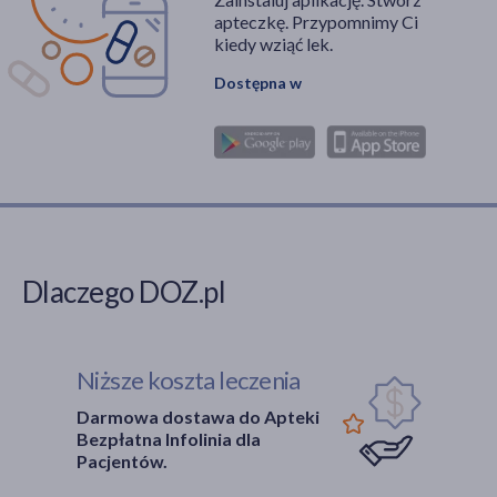
schizofrenii, ale także
apteczkę. Przypomnimy Ci
dekonstrukcję wielu
kiedy wziąć lek.
mitów narosłych wokół
Dostępna w
niej przez dekady.
Dlaczego DOZ.pl
Niższe koszta leczenia
Darmowa dostawa do Apteki
Bezpłatna Infolinia dla
Pacjentów.