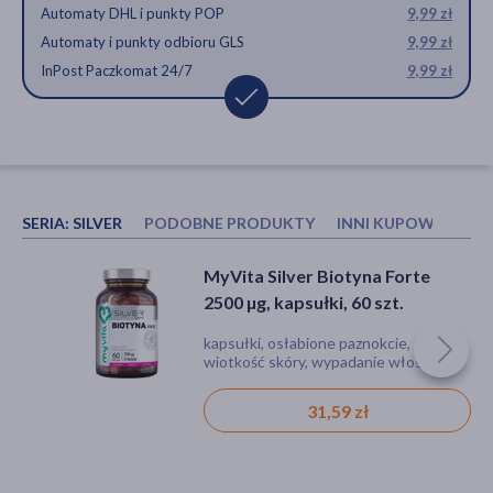
Automaty DHL i punkty POP
9,99 zł
Automaty i punkty odbioru GLS
9,99 zł
InPost Paczkomat 24/7
9,99 zł
SERIA:
SILVER
PODOBNE PRODUKTY
INNI KUPOWALI RÓ
Activlab Pharma, Witamina B-
MyVita Silver Witamina C 1000
MyVita Silver Biotyna Forte
Complex, tabletek, 60 szt.
mg Forte, kapsułki, 100 szt.
2500 µg, kapsułki, 60 szt.
tabletka, niedobór witamin
kapsułki, obniżona odporność,
kapsułki, osłabione paznokcie,
zmęczenie
wiotkość skóry, wypadanie włosów
12,79 zł
51,59 zł
31,59 zł