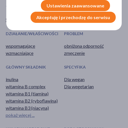
Ustawienia zaawansowane
TYP PRODUKTU
POSTAĆ
Akceptuję i przechodzę do serwisu
Suplement diety
kapsułki
DZIAŁANIE/WŁAŚCIWOŚCI
PROBLEM
wspomagające
obniżona odporność
wzmacniające
zmęczenie
GŁÓWNY SKŁADNIK
SPECYFIKA
inulina
Dla wegan
witamina B complex
Dla wegetarian
witamina B1 (tiamina)
witamina B2 (ryboflawina)
witamina B3 (niacyna)
pokaż więcej ...