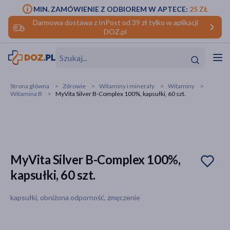
MIN. ZAMÓWIENIE Z ODBIOREM W APTECE:
25 ZŁ
Darmowa dostawa z InPost od 39 zł tylko w aplikacji
DOZ.pl
w
Hit
Hit
Strona główna
Zdrowie
Witaminy i minerały
Witaminy
Witamina B
MyVita Silver B-Complex 100%, kapsułki, 60 szt.
ofory
do makijażu
dzieci
ść
Hit
Hit
ące
rmową
kijażu
MyVita Silver B-Complex 100%,
kapsułki, 60 szt.
ść
Hit
kapsułki, obniżona odporność, zmęczenie
w
Hit
Hit
ść
Hit