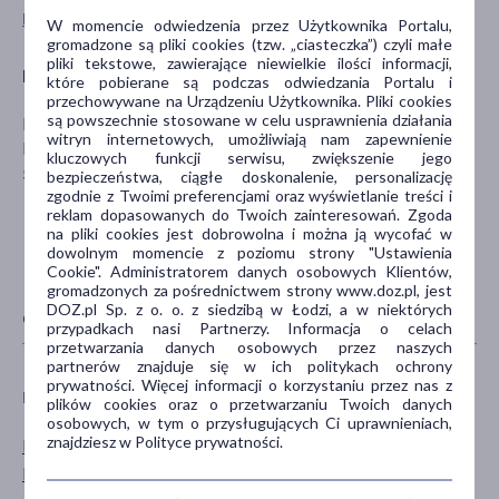
Pokaż wszystkie produkty linii Silver marki MyVita
W momencie odwiedzenia przez Użytkownika Portalu,
gromadzone są pliki cookies (tzw. „ciasteczka”) czyli małe
pliki tekstowe, zawierające niewielkie ilości informacji,
Producent
które pobierane są podczas odwiedzania Portalu i
przechowywane na Urządzeniu Użytkownika. Pliki cookies
są powszechnie stosowane w celu usprawnienia działania
PRONESS
witryn internetowych, umożliwiają nam zapewnienie
Nowodworska 17
kluczowych funkcji serwisu, zwiększenie jego
59-220 Legnica
bezpieczeństwa, ciągłe doskonalenie, personalizację
zgodnie z Twoimi preferencjami oraz wyświetlanie treści i
reklam dopasowanych do Twoich zainteresowań. Zgoda
na pliki cookies jest dobrowolna i można ją wycofać w
dowolnym momencie z poziomu strony "Ustawienia
Cookie". Administratorem danych osobowych Klientów,
gromadzonych za pośrednictwem strony www.doz.pl, jest
DOZ.pl Sp. z o. o. z siedzibą w Łodzi, a w niektórych
CECHY PRODUKTU
przypadkach nasi Partnerzy. Informacja o celach
przetwarzania danych osobowych przez naszych
partnerów znajduje się w ich politykach ochrony
prywatności. Więcej informacji o korzystaniu przez nas z
PŁEĆ
WIEK
plików cookies oraz o przetwarzaniu Twoich danych
osobowych, w tym o przysługujących Ci uprawnieniach,
znajdziesz w Polityce prywatności.
Mężczyzna
dla dorosłych
Kobieta