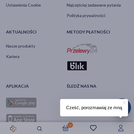
Ustawienia Cookie
Najczęściej zadawane pytania
Polityka prywatności
AKTUALNOŚCI
METODY PŁATNOŚCI
Nasze produkty
Kariera
APLIKACJA
ŚLEDŹ NAS NA
Cześć, porozmawiaj ze mną
0