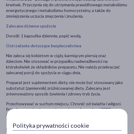
krwinek. Przyczynia się do utrzymania prawidłowego metabolizmu
energetycznego i metabolizmu homocysteiny, a także do
zmniejszenia uczucia zmęczenia i znużenia.
Zalecane dzienne spożycie
Dorośli: 1 kapsułka dziennie, popić wodą.
Ostrzeżenia dotyczące bezpieczeństwa
Nie zaleca się kobietom w ciąży, karmiącym piersią oraz
dzieciom. Nie stosować w przypadku nadwrażliwości na
którykolwiek ze składników preparatu. Nie należy przekraczać
zalecanej porcji do spożycia w ciągu dnia.
Preparat jest suplementem diety, nie może być stosowany jako
substytut (zamiennik) zróżnicowanej diety. Zalecany jest
zrównoważony sposób żywienia i zdrowy tryb życia.
Przechowywać w suchym miejscu. Chronić od światła i wilgoci.
Przechowywać w temperaturze nie przekraczającej 25°C.
Przechowywać w sposób niedostępny dla małych dzieci.
Polityka prywatności cookie
Pokaż wszystkie produkty MYVITA