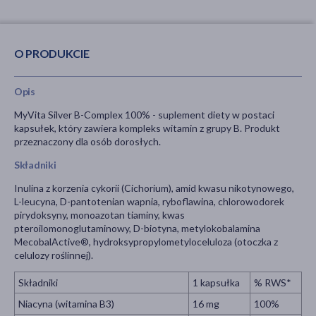
O PRODUKCIE
Opis
MyVita Silver B-Complex 100%
- suplement diety w postaci
kapsułek, który zawiera kompleks witamin z grupy B. Produkt
przeznaczony dla osób dorosłych.
Składniki
Inulina z korzenia cykorii (Cichorium), amid kwasu nikotynowego,
L-leucyna, D-pantotenian wapnia, ryboflawina, chlorowodorek
pirydoksyny, monoazotan tiaminy, kwas
pteroilomonoglutaminowy, D-biotyna, metylokobalamina
MecobalActive®, hydroksypropylometyloceluloza (otoczka z
celulozy roślinnej).
Składniki
1 kapsułka
% RWS*
Niacyna (witamina B3)
16 mg
100%