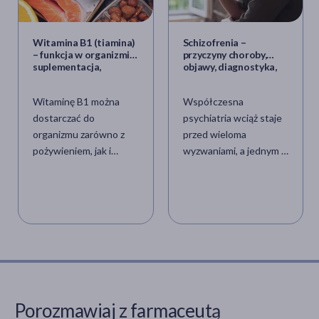
Witamina B1 (tiamina)
Schizofrenia –
– funkcja w organizmie,
przyczyny choroby,
suplementacja,
objawy, diagnostyka,
niedobór, nadmiar
leczenie
Witaminę B1 można
Współczesna
dostarczać do
psychiatria wciąż staje
organizmu zarówno z
przed wieloma
pożywieniem, jak i
wyzwaniami, a jednym z
formie dodatkowo
najbardziej złożonych i
zażywanych
wielowymiarowych
suplementów diety.
zagadnień klinicznych
Tiamina bierze udział w
pozostaje bez
wielu procesach
wątpienia schizofrenia.
metabolicznych
To zaburzenie, które od
organizmu, a jej
lat fascynuje badaczy,
długotrwałe niedobory
budzi lęk w
mogą być bardzo
społeczeństwie i
Porozmawiaj z farmaceutą
niebezpieczne dla
stanowi codzienną