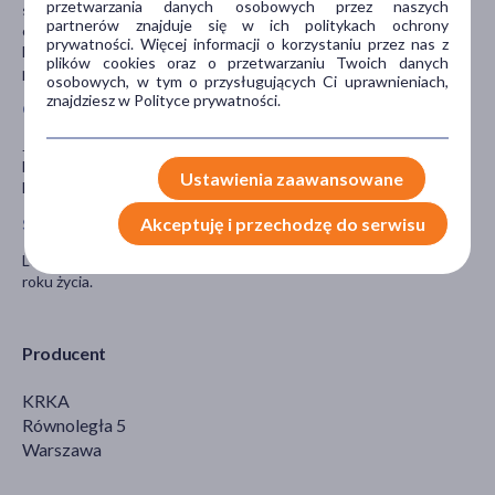
przetwarzania danych osobowych przez naszych
schizofrenii, jak olanzapina; leki stosowane w leczeniu alergii, jak
partnerów znajduje się w ich politykach ochrony
cetyryzyna; leki stosowane w leczeniu silnego bólu, jak morfina.
prywatności. Więcej informacji o korzystaniu przez nas z
Lek Mirtor w skojarzeniu z tymi lekami może nasilać wywoływaną
plików cookies oraz o przetwarzaniu Twoich danych
przez nie senność; leki stosowane w leczeniu zakażeń.
osobowych, w tym o przysługujących Ci uprawnieniach,
znajdziesz w Polityce prywatności.
Ciąża i karmienie piersią
Jeśli pacjentka jest w ciąży lub karmi piersią, przypuszcza, że może
być w ciąży, lub gdy planuje mieć dziecko, powinna poradzić się
Ustawienia zaawansowane
lekarza lub farmaceuty przed zastosowaniem tego leku.
Akceptuję i przechodzę do serwisu
Stosowanie leku u dzieci i młodzieży
Leku Mirtor nie należy stosować u dzieci i młodzieży poniżej 18
roku życia.
Producent
KRKA
Równoległa 5
Warszawa