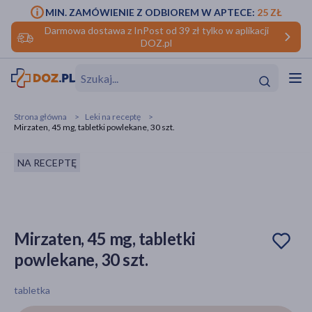
MIN. ZAMÓWIENIE Z ODBIOREM W APTECE:
25 ZŁ
Darmowa dostawa z InPost od 39 zł tylko w aplikacji
DOZ.pl
w
Hit
Hit
Strona główna
Leki na receptę
Mirzaten, 45 mg, tabletki powlekane, 30 szt.
ofory
NA RECEPTĘ
do makijażu
dzieci
ść
Hit
Hit
ące
rmową
kijażu
Mirzaten, 45 mg, tabletki
ść
Hit
powlekane, 30 szt.
w
Hit
Hit
tabletka
ść
Hit