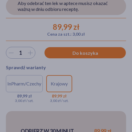
Aby odebrać ten lek w aptece musisz okazać
ważną w dniu odbioru receptę.
akijażu
89,99 zł
Cena za szt.: 3,00 zł
Wybierz ilość
Hit
Do koszyka
Sprawdź warianty
InPharm/Czechy
Krajowy
NA RECEPTĘ
NA RECEPTĘ
Mirzaten, 45 mg, tabletki
Mirzaten, 45 mg,
89,99 zł
89,99 zł
3,00 zł / szt.
3,00 zł / szt.
powlekane, 30 szt. (import
tabletki
równoległy, InPharm)
powlekane, 30 szt.
89,99 zł
89,99 zł
ODBIERZ W 30 MINUT
89,99 zł