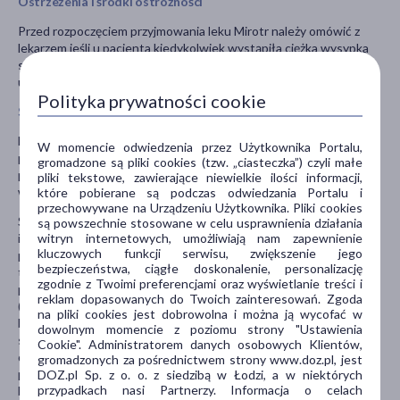
Ostrzeżenia i środki ostrożności
Przed rozpoczęciem przyjmowania leku Mirotr należy omówić z
lekarzem jeśli u pacjenta kiedykolwiek wystąpiła ciężka wysypka
skórna lub złuszczanie skóry, pęcherze i (lub) owrzodzenie jamy
ustnej po przyjęciu leku Mirtor.
Polityka prywatności cookie
Stosowanie innych leków
Należy powiedzieć lekarzowi o wszystkich lekach przyjmowanych
W momencie odwiedzenia przez Użytkownika Portalu,
przez pacjenta obecnie lub ostatnio, a także o lekach, które
gromadzone są pliki cookies (tzw. „ciasteczka”) czyli małe
pacjent planuje przyjmować, w tym również o tych, które
pliki tekstowe, zawierające niewielkie ilości informacji,
wydawane są bez recepty.
które pobierane są podczas odwiedzania Portalu i
przechowywane na Urządzeniu Użytkownika. Pliki cookies
Szczególnie ważna jest informacja jeśli pacjent stosuje:
są powszechnie stosowane w celu usprawnienia działania
witryn internetowych, umożliwiają nam zapewnienie
inhibitory monoaminooksydazy (IMAO); inne leki
kluczowych funkcji serwisu, zwiększenie jego
przeciwdepresyjne, jak SSRI, wenlafaksyna i L-tryptofan lub
bezpieczeństwa, ciągłe doskonalenie, personalizację
tryptany (stosowane w leczeniu migreny), tramadol (lek
zgodnie z Twoimi preferencjami oraz wyświetlanie treści i
przeciwbólowy), buprenorfina, linezolid (antybiotyk), sole litu
reklam dopasowanych do Twoich zainteresowań. Zgoda
(stosowane w leczeniu niektórych zaburzeń psychiatrycznych),
na pliki cookies jest dobrowolna i można ją wycofać w
błękit metylenowy (stosowany w celu obniżenia wysokiego
dowolnym momencie z poziomu strony "Ustawienia
stężenia methemoglobiny we krwi) i preparaty zawierające ziele
Cookie". Administratorem danych osobowych Klientów,
dziurawca zwyczajnego (
Hypericum perforatum
); leki
gromadzonych za pośrednictwem strony www.doz.pl, jest
przeciwdepresyjne, nefazodon; leki stosowane w leczeniu lęku i
DOZ.pl Sp. z o. o. z siedzibą w Łodzi, a w niektórych
przypadkach nasi Partnerzy. Informacja o celach
bezsenności, jak benzodiazepiny; leki stosowane w leczeniu