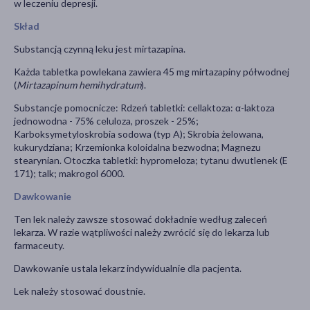
w leczeniu depresji.
Skład
Substancją czynną leku jest mirtazapina.
Każda tabletka powlekana zawiera 45 mg mirtazapiny półwodnej
(
Mirtazapinum hemihydratum
).
Substancje pomocnicze: Rdzeń tabletki: cellaktoza: α-laktoza
jednowodna - 75% celuloza, proszek - 25%;
Karboksymetyloskrobia sodowa (typ A); Skrobia żelowana,
kukurydziana; Krzemionka koloidalna bezwodna; Magnezu
stearynian. Otoczka tabletki: hypromeloza; tytanu dwutlenek (E
171); talk; makrogol 6000.
Dawkowanie
Ten lek należy zawsze stosować dokładnie według zaleceń
lekarza. W razie wątpliwości należy zwrócić się do lekarza lub
farmaceuty.
Dawkowanie ustala lekarz indywidualnie dla pacjenta.
Lek należy stosować doustnie.