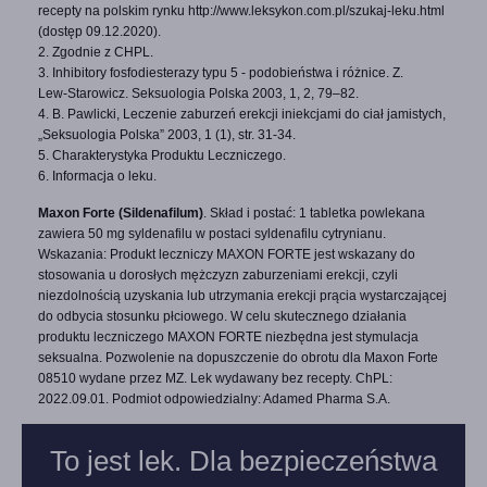
recepty na polskim rynku http://www.leksykon.com.pl/szukaj‑leku.html
(dostęp 09.12.2020).
2. Zgodnie z CHPL.
3. Inhibitory fosfodiesterazy typu 5 ‑ podobieństwa i różnice. Z.
Lew‑Starowicz. Seksuologia Polska 2003, 1, 2, 79–82.
4. B. Pawlicki, Leczenie zaburzeń erekcji iniekcjami do ciał jamistych,
„Seksuologia Polska” 2003, 1 (1), str. 31‑34.
5. Charakterystyka Produktu Leczniczego.
6. Informacja o leku.
Maxon Forte (Sildenafilum)
. Skład i postać: 1 tabletka powlekana
zawiera 50 mg syldenafilu w postaci syldenafilu cytrynianu.
Wskazania: Produkt leczniczy MAXON FORTE jest wskazany do
stosowania u dorosłych mężczyzn zaburzeniami erekcji, czyli
niezdolnością uzyskania lub utrzymania erekcji prącia wystarczającej
do odbycia stosunku płciowego. W celu skutecznego działania
produktu leczniczego MAXON FORTE niezbędna jest stymulacja
seksualna. Pozwolenie na dopuszczenie do obrotu dla Maxon Forte
08510 wydane przez MZ. Lek wydawany bez recepty. ChPL:
2022.09.01. Podmiot odpowiedzialny: Adamed Pharma S.A.
To jest lek. Dla bezpieczeństwa