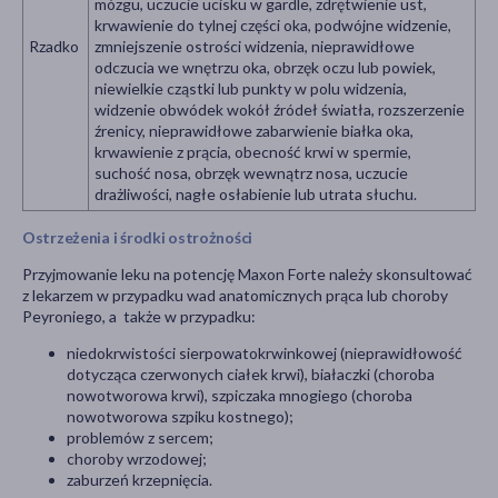
mózgu, uczucie ucisku w gardle, zdrętwienie ust,
krwawienie do tylnej części oka, podwójne widzenie,
Rzadko
zmniejszenie ostrości widzenia, nieprawidłowe
odczucia we wnętrzu oka, obrzęk oczu lub powiek,
niewielkie cząstki lub punkty w polu widzenia,
widzenie obwódek wokół źródeł światła, rozszerzenie
źrenicy, nieprawidłowe zabarwienie białka oka,
krwawienie z prącia, obecność krwi w spermie,
suchość nosa, obrzęk wewnątrz nosa, uczucie
drażliwości, nagłe osłabienie lub utrata słuchu.
Ostrzeżenia i środki ostrożności
Przyjmowanie leku na potencję Maxon Forte należy skonsultować
z lekarzem w przypadku wad anatomicznych prąca lub choroby
Peyroniego, a także w przypadku:
niedokrwistości sierpowatokrwinkowej (nieprawidłowość
dotycząca czerwonych ciałek krwi), białaczki (choroba
nowotworowa krwi), szpiczaka mnogiego (choroba
nowotworowa szpiku kostnego);
problemów z sercem;
choroby wrzodowej;
zaburzeń krzepnięcia.