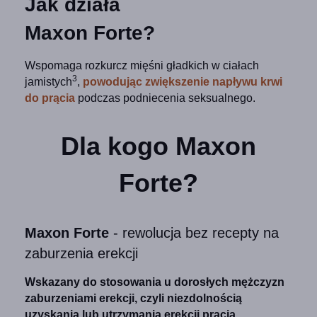
Jak działa
Maxon Forte?
Wspomaga rozkurcz mięśni gładkich w ciałach
3
jamistych
,
powodując zwiększenie napływu krwi
do prącia
podczas podniecenia seksualnego.
Dla kogo Maxon
Forte?
Maxon Forte
‑ rewolucja bez recepty na
zaburzenia erekcji
Wskazany do stosowania u dorosłych mężczyzn
zaburzeniami erekcji, czyli niezdolnością
uzyskania lub utrzymania erekcji prącia