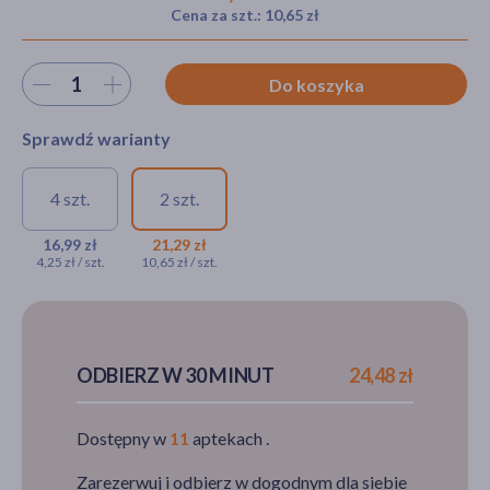
Cena za szt.: 10,65 zł
Wybierz ilość
Do koszyka
akijażu
Sprawdź warianty
Hit
4 szt.
2 szt.
Maxon Forte, 50 mg, tabletki
Maxon Forte, 50 mg,
powlekane, 4 szt.
tabletki powlekane, 2
16,99 zł
21,29 zł
4,25 zł / szt.
10,65 zł / szt.
szt.
16,99 zł
21,29 zł
ODBIERZ W 30 MINUT
24,48 zł
Dostępny w
11
aptekach .
Zarezerwuj i odbierz w dogodnym dla siebie