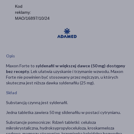
Kod
reklamy:
MAO/16897/10/24
Opis
Maxon Forte to
syldenafil w większej dawce (50 mg) dostępny
bez recepty
. Lek ułatwia uzyskanie i trzymanie wzwodu. Maxon
Forte nie powinien być stosowany przez mężczyzn, u których
skuteczna jest niższa dawka syldenafilu (25 mg).
Skład
Substancją czynną jest syldenafil.
Jedna tabletka zawiera 50 mg sildenafilu w postaci cytrynianu.
Substancje pomocnicze: Rdzeń tabletki: celuloza
mikrokrystaliczna, hydroksypropyloceluloza, kroskarmeloza
sodowa, magnezu stearynian, krzemionka koloidalna bezwodna.