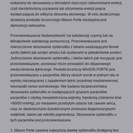
wskazany do stosowania u dorosłych mężczyzn zaburzeniami erekcji,
czyli niezdolnością uzyskania lub utrzymania erekcji prącia
wystarczającej do odbycia stosunku płciowego. W celu skutecznego
działania produktu leczniczego Maxon Forte niezbędna jest
stymulacja seksualna.
Przeciwwskazania Nadwrażliwość na substancję czynną lub na
którąkolwiek substancję pomocniczą. Przeciwwskazane jest
równoczesne stosowanie syldenafilu z lekami uwalniającymi tlenek
azotu (takimi jak azotyn amylu) lub azotanami w jakiejkolwiek postaci.
Jednoczesne stosowanie syldenafilu, i leków takich jak riocyguat, jest
przeciwwskazane, ponieważ może prowadzić do objawowego
niedociśnienia tętniczego. Produkt leczniczy MAXON FORTE jest
przeciwwskazany u pacjentów, którzy utracili wzrok w jednym oku w
wyniku niezwiązanej z zapaleniem tętnic przedniej niedokrwiennej
neuropatii nerwu wzrokowego. Nie badano bezpieczeństwa
stosowania syldenafilu w następujących grupach pacjentów:
pacjentów z ciężką niewydolnością wątroby, hipotonią (ciśnienie krwi
<90/50 mmHg), po niedawno przebytym udarze lub zawale serca,
oraz ze stwierdzonymi dziedzicznymi zmianami degeneracyjnymi
siatkówki, takimi jak retinitis pigmentosa. Stosowanie syldenafilu u
tych pacjentów jest przeciwwskazane.
1. Maxon Forte zawiera najwyższą dawkę syldenafilu dostępną bez