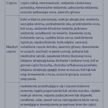
Często
części ciała), niestrawność, widzenie z kolorową
poświatą, niewyraźne widzenie, zaburzenia widzenia,
uczucie zatkanego nosa, zawroty głowy.
bóle w klatce piersiowej, reakcje alergiczne, wymioty,
wysypka skórna, podrażnienie oka, przekrwienie oczu,
ból oczu, widzenie błysków światła, jaskrawe
widzenie, wrażliwość na światło, łzawienie oczu,
kołatanie serca, szybkie bicie serca, nadciśnienie
tętnicze, niedociśnienie, bóle mięśni, senność,
Niezbyt
osłabione czucie dotyku, zawroty głowy, dzwonienie
często
w uszach, suchość w jamie ustnej, zatkane lub
niedrożne zatoki, zapalenie błony śluzowej nosa
(objawy obejmują katar, kichanie i zatkany nos), ból w
górnej części brzucha, choroba refluksowa przełyku
(objawy obejmują zgagę), krew w moczu, ból rąk lub
nóg, krwawienie z nosa, uczucie gorąca, uczucie
zmęczenia.
nadmiernie przedłużające się i czasem bolesne
wzwody, nagłe pogorszenie lub utrata wzroku, ciężkie
reakcje skórne, napady padaczkowe lub drgawki,
omdlenia, udar, zawał serca, nieregularne bicie serca,
przemijające zmniejszenie przepływu krwi do części