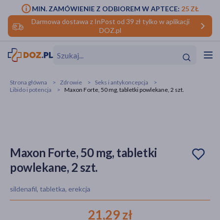
MIN. ZAMÓWIENIE Z ODBIOREM W APTECE:
25 ZŁ
Darmowa dostawa z InPost od 39 zł tylko w aplikacji
DOZ.pl
w
Hit
Hit
Strona główna
Zdrowie
Seks i antykoncepcja
Libido i potencja
Maxon Forte, 50 mg, tabletki powlekane, 2 szt.
ofory
do makijażu
dzieci
ść
Hit
Hit
ące
rmową
kijażu
Maxon Forte, 50 mg, tabletki
powlekane, 2 szt.
ść
Hit
sildenafil, tabletka, erekcja
w
Hit
Hit
21,29 zł
ść
Hit