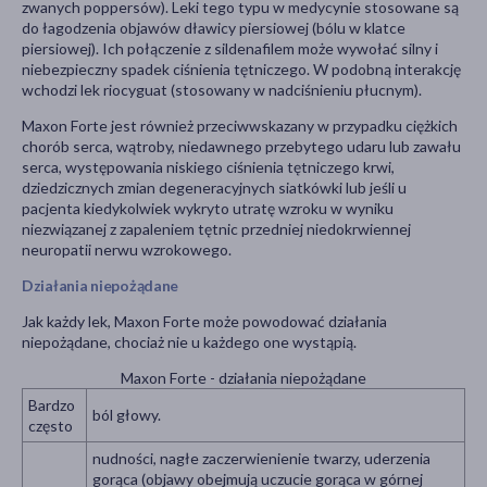
zwanych poppersów). Leki tego typu w medycynie stosowane są
do łagodzenia objawów dławicy piersiowej (bólu w klatce
piersiowej). Ich połączenie z sildenafilem może wywołać silny i
niebezpieczny spadek ciśnienia tętniczego. W podobną interakcję
wchodzi lek riocyguat (stosowany w nadciśnieniu płucnym).
Maxon Forte jest również przeciwwskazany w przypadku ciężkich
chorób serca, wątroby, niedawnego przebytego udaru lub zawału
serca, występowania niskiego ciśnienia tętniczego krwi,
dziedzicznych zmian degeneracyjnych siatkówki lub jeśli u
pacjenta kiedykolwiek wykryto utratę wzroku w wyniku
niezwiązanej z zapaleniem tętnic przedniej niedokrwiennej
neuropatii nerwu wzrokowego.
Działania niepożądane
Jak każdy lek, Maxon Forte może powodować działania
niepożądane, chociaż nie u każdego one wystąpią.
Maxon Forte - działania niepożądane
Bardzo
ból głowy.
często
nudności, nagłe zaczerwienienie twarzy, uderzenia
gorąca (objawy obejmują uczucie gorąca w górnej