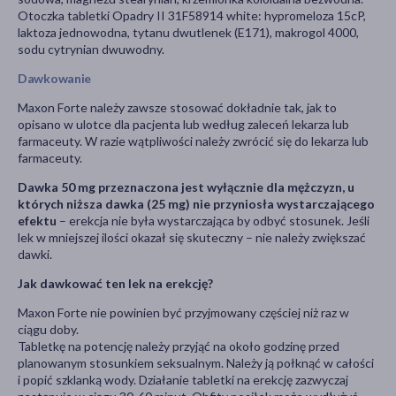
Otoczka tabletki Opadry II 31F58914 white: hypromeloza 15cP,
laktoza jednowodna, tytanu dwutlenek (E171), makrogol 4000,
sodu cytrynian dwuwodny.
Dawkowanie
Maxon Forte należy zawsze stosować dokładnie tak, jak to
opisano w ulotce dla pacjenta lub według zaleceń lekarza lub
farmaceuty. W razie wątpliwości należy zwrócić się do lekarza lub
farmaceuty.
Dawka 50 mg przeznaczona jest wyłącznie dla mężczyzn, u
których niższa dawka (25 mg) nie przyniosła wystarczającego
efektu
– erekcja nie była wystarczająca by odbyć stosunek. Jeśli
lek w mniejszej ilości okazał się skuteczny – nie należy zwiększać
dawki.
Jak dawkować ten lek na erekcję?
Maxon Forte nie powinien być przyjmowany częściej niż raz w
ciągu doby.
Tabletkę na potencję należy przyjąć na około godzinę przed
planowanym stosunkiem seksualnym. Należy ją połknąć w całości
i popić szklanką wody. Działanie tabletki na erekcję zazwyczaj