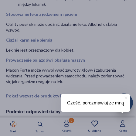
między lekami).
Stosowanie leku z jedzeniem i piciem
Obfity posiłek może opóźnić działanie leku. Alkohol osłabia
wzwód.
Ciąża i karmienie piersią
Lek nie jest przeznaczony dla kobiet.
Prowadzenie pojazdów i obsługa maszyn
Maxon Forte może wywoływać zawroty głowy i zaburzenia
widzenia. Przed prowadzeniem samochodu, należy zorientować
się jak organizm reaguje na lek.
Pokaż wszystkie produkty MAXON
Cześć, porozmawiaj ze mną
Podmiot odpowiedzialny
0
Adamed Pharma S.A.
Pieńków, ul. M. Adamkiewicza 6A
Koszyk
Ulubione
Konto
Start
Szukaj
Strefa okazji
Nowości
Krótkie daty