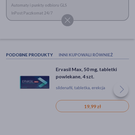
Automaty i punkty odbioru GLS
InPost Paczkomat 24/7
PODOBNE PRODUKTY
INNI KUPOWALI RÓWNIEŻ
Ervasil Max, 50 mg, tabletki
Maxon Active, 25 mg, tabletki
powlekane, 4 szt.
powlekane, 4 szt.
sildenafil, tabletka, erekcja
sildenafil, tabletka, erekcja
19,99 zł
14,99 zł