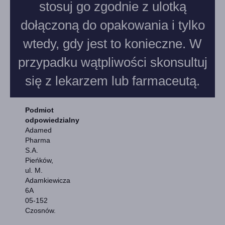
stosuj go zgodnie z ulotką
dołączoną do opakowania i tylko
wtedy, gdy jest to konieczne. W
przypadku wątpliwości skonsultuj
się z lekarzem lub farmaceutą.
Podmiot
odpowiedz
Adamed
Pharma
S.A.
Pieńków,
ul. M.
Adamkiewicza
6A
05‑152
Czosnów.