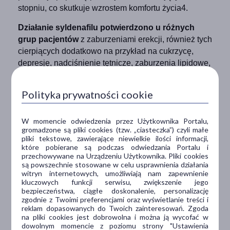
stopniu, co skutkuje wzrostem komfortu życia4.
Działanie syldenafilu potwierdzono u różnych
grup pacjentów
z zaburzeniami erekcji, również tych
cierpiących dodatkowo na przykład na cukrzycę,
depresję, nadciśnienie tętnicze, zaburzenia lipidowe,
chorobę niedokrwienną serca, będących po operacji
3
gruczołu krokowego czy w podeszłym wieku
.
Polityka prywatności cookie
Skład i działanie
W momencie odwiedzenia przez Użytkownika Portalu,
Maxon Forte zawiera substancję
gromadzone są pliki cookies (tzw. „ciasteczka”) czyli małe
pliki tekstowe, zawierające niewielkie ilości informacji,
czynną ‑ syldenafil
które pobierane są podczas odwiedzania Portalu i
przechowywane na Urządzeniu Użytkownika. Pliki cookies
są powszechnie stosowane w celu usprawnienia działania
w dawce maksymalnej dostępnej na polskim rynku
witryn internetowych, umożliwiają nam zapewnienie
bez recepty. Każda tabletka powlekana zawiera 50
kluczowych funkcji serwisu, zwiększenie jego
mg syldenafilu w postaci syldenafilu cytrynianu.
bezpieczeństwa, ciągłe doskonalenie, personalizację
zgodnie z Twoimi preferencjami oraz wyświetlanie treści i
reklam dopasowanych do Twoich zainteresowań. Zgoda
To rewolucja bez recepty na zaburzenia erekcji.
na pliki cookies jest dobrowolna i można ją wycofać w
Poprawia jakość życia seksualnego. Jedna z
dowolnym momencie z poziomu strony "Ustawienia