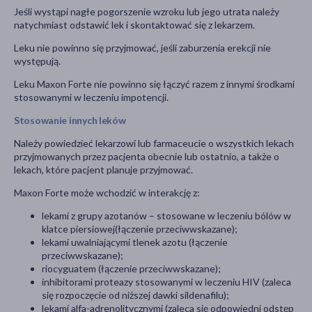
Jeśli wystąpi nagłe pogorszenie wzroku lub jego utrata należy
natychmiast odstawić lek i skontaktować się z lekarzem.
Leku nie powinno się przyjmować, jeśli zaburzenia erekcji nie
występują.
Leku Maxon Forte nie powinno się łączyć razem z innymi środkami
stosowanymi w leczeniu impotencji.
Stosowanie innych leków
Należy powiedzieć lekarzowi lub farmaceucie o wszystkich lekach
przyjmowanych przez pacjenta obecnie lub ostatnio, a także o
lekach, które pacjent planuje przyjmować.
Maxon Forte może wchodzić w interakcję z:
lekami z grupy azotanów – stosowane w leczeniu bólów w
klatce piersiowej(łączenie przeciwwskazane);
lekami uwalniającymi tlenek azotu (łączenie
przeciwwskazane);
riocyguatem (łączenie przeciwwskazane);
inhibitorami proteazy stosowanymi w leczeniu HIV (zaleca
się rozpoczęcie od niższej dawki sildenafilu);
lekami alfa-adrenolitycznymi (zaleca się odpowiedni odstęp