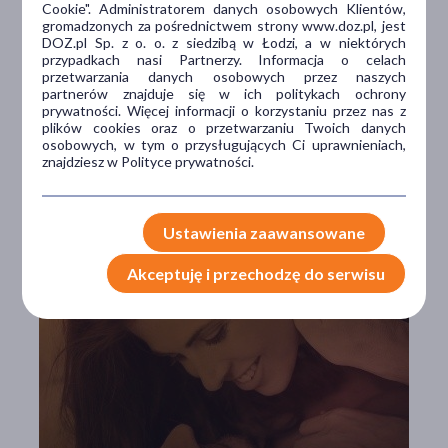
najlepszych substancji na świecie w leczeniu
Cookie". Administratorem danych osobowych Klientów,
gromadzonych za pośrednictwem strony www.doz.pl, jest
zaburzeń erekcji.
DOZ.pl Sp. z o. o. z siedzibą w Łodzi, a w niektórych
przypadkach nasi Partnerzy. Informacja o celach
Sposób użycia
przetwarzania danych osobowych przez naszych
partnerów znajduje się w ich politykach ochrony
prywatności. Więcej informacji o korzystaniu przez nas z
Zaleca się przyjąć 50 mg syldenafilu na koło godzinę
plików cookies oraz o przetwarzaniu Twoich danych
przed planowaną aktywnością seksualną.
Nie zaleca
osobowych, w tym o przysługujących Ci uprawnieniach,
się stosowania produktu leczniczego częściej niż
znajdziesz w Polityce prywatności.
raz na dobę.
Ustawienia zaawansowane
Akceptuję i przechodzę do serwisu