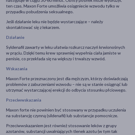
następuje w ciągu 30-60 minut. Obfity posiłek może wydłużyć
ten czas. Maxon Forte umożliwia osiągniecie wzwodu tylko w
przypadku pobudzenia seksualnego.
Jeśli działanie leku nie będzie wystarczające – należy
skontaktować się z lekarzem.
Działanie
Syldenafil zawarty w leku ułatwia rozkurcz naczyń krwionośnych
w prąciu. Dzięki temu krew sprawniej wypełnia ciała jamiste w
penisie, co przekłada się na większy i trwalszy wzwód.
Wskazania
Maxon Forte przeznaczony jest dla mężczyzn, którzy doświadczają
problemów z zaburzeniami wzwodu – nie są w stanie osiągnąć lub
utrzymać wystarczającej erekcji do odbycia stosunku płciowego.
Przeciwwskazania
Maxon forte nie powinien być stosowany w przypadku uczulenia
na substancję czynną (sildenafil) lub substancje pomocnicze.
Przeciwwskazaniem jest również stosowanie leków z grupy
azotanów, substancji uwalniających tlenek azotu (w tym tak