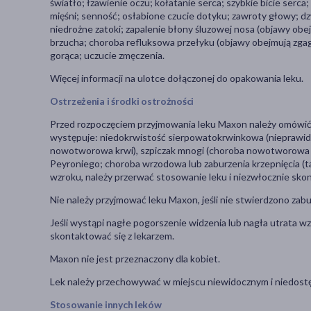
światło; łzawienie oczu; kołatanie serca; szybkie bicie serca;
mięśni; senność; osłabione czucie dotyku; zawroty głowy; dz
niedrożne zatoki; zapalenie błony śluzowej nosa (objawy obejm
brzucha; choroba refluksowa przełyku (objawy obejmują zgagę
gorąca; uczucie zmęczenia.
Więcej informacji na ulotce dołączonej do opakowania leku.
Ostrzeżenia i środki ostrożności
Przed rozpoczęciem przyjmowania leku Maxon należy omówić to
występuje: niedokrwistość sierpowatokrwinkowa (nieprawidł
nowotworowa krwi), szpiczak mnogi (choroba nowotworowa s
Peyroniego; choroba wrzodowa lub zaburzenia krzepnięcia (tak
wzroku, należy przerwać stosowanie leku i niezwłocznie skon
Nie należy przyjmować leku Maxon, jeśli nie stwierdzono zabu
Jeśli wystąpi nagłe pogorszenie widzenia lub nagła utrata w
skontaktować się z lekarzem.
Maxon nie jest przeznaczony dla kobiet.
Lek należy przechowywać w miejscu niewidocznym i niedostę
Stosowanie innych leków