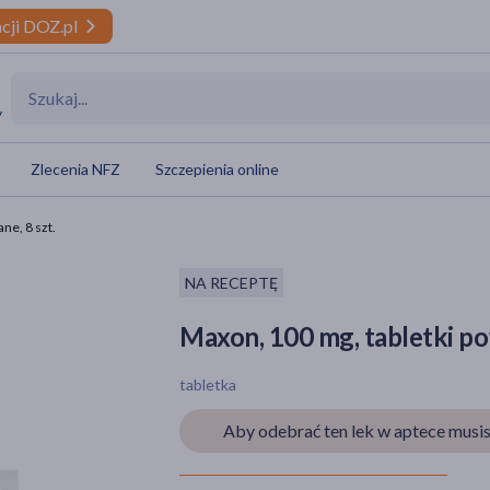
cji DOZ.pl
y
Zlecenia NFZ
Szczepienia online
ne, 8 szt.
NA RECEPTĘ
Maxon, 100 mg, tabletki po
tabletka
Aby odebrać ten lek w aptece musis