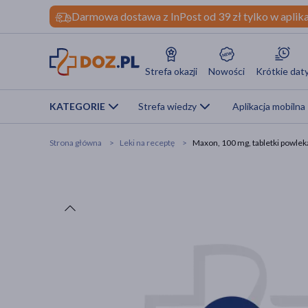
Darmowa dostawa z InPost od 39 zł tylko w aplika
Strefa okazji
Nowości
Krótkie dat
KATEGORIE
Strefa wiedzy
Aplikacja mobilna
Strona główna
Leki na receptę
Maxon, 100 mg, tabletki powleka