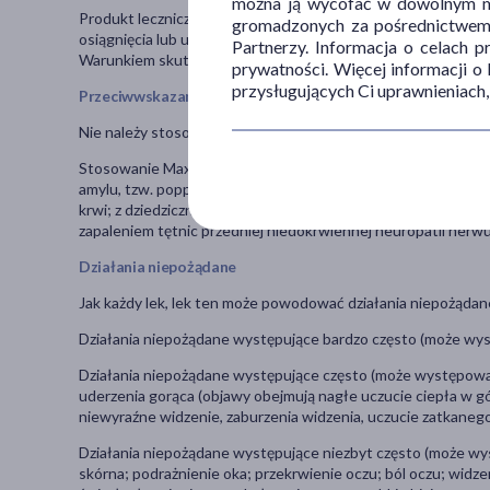
można ją wycofać w dowolnym mo
Produkt leczniczy Maxon jest przeznaczony dla dorosłych mę
gromadzonych za pośrednictwem s
osiągnięcia lub utrzymania erekcji prącia w stopniu wystar
Partnerzy. Informacja o celach 
Warunkiem skutecznego działania leku Maxon jest stymulacj
prywatności. Więcej informacji o
przysługujących Ci uprawnieniach,
Przeciwwskazania
Nie należy stosować leku w przypadku nadwrażliwości na sub
Stosowanie Maxon jest przeciwwskazane u pacjentów: przyjmuj
amylu, tzw. poppers), riocyguat; z ciężkimi chorobami serca l
krwi; z dziedzicznymi zmianami degeneracyjnymi siatkówki; 
zapaleniem tętnic przedniej niedokrwiennej neuropatii ne
Działania niepożądane
Jak każdy lek, lek ten może powodować działania niepożądane
Działania niepożądane występujące bardzo często (może wyst
Działania niepożądane występujące często (może występować
uderzenia gorąca (objawy obejmują nagłe uczucie ciepła w gór
niewyraźne widzenie, zaburzenia widzenia, uczucie zatkaneg
Działania niepożądane występujące niezbyt często (może w
skórna; podrażnienie oka; przekrwienie oczu; ból oczu; widz