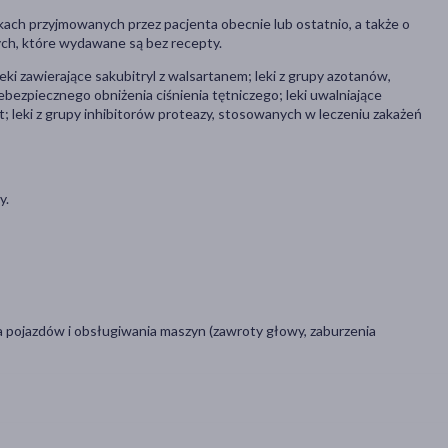
kach przyjmowanych przez pacjenta obecnie lub ostatnio, a także o
ych, które wydawane są bez recepty.
eki zawierające sakubitryl z walsartanem; leki z grupy azotanów,
ezpiecznego obniżenia ciśnienia tętniczego; leki uwalniające
at; leki z grupy inhibitorów proteazy, stosowanych w leczeniu zakażeń
y.
 pojazdów i obsługiwania maszyn (zawroty głowy, zaburzenia