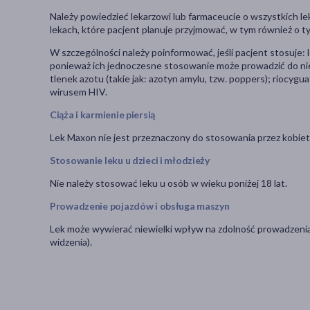
Należy powiedzieć lekarzowi lub farmaceucie o wszystkich le
lekach, które pacjent planuje przyjmować, w tym również o t
W szczególności należy poinformować, jeśli pacjent stosuje: l
ponieważ ich jednoczesne stosowanie może prowadzić do nieb
tlenek azotu (takie jak: azotyn amylu, tzw. poppers); riocygu
wirusem HIV.
Ciąża i karmienie piersią
Lek Maxon nie jest przeznaczony do stosowania przez kobiet
Stosowanie leku u dzieci i młodzieży
Nie należy stosować leku u osób w wieku poniżej 18 lat.
Prowadzenie pojazdów i obsługa maszyn
Lek może wywierać niewielki wpływ na zdolność prowadzenia
widzenia).