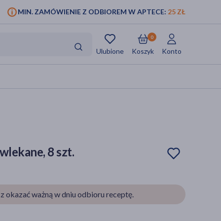
MIN. ZAMÓWIENIE Z ODBIOREM W APTECE:
25 ZŁ
0
Ulubione
Koszyk
Konto
wlekane, 8 szt.
z okazać ważną w dniu odbioru receptę.