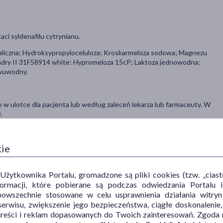
ci syldenafilu cytrynianu.
taliczna; Hydroksypropyloceluloza; Kroskarmeloza sodowa; Magnezu
adry II 31F58914 white: Hypromeloza 15cP; Laktoza jednowodna;
dwuwodny.
o w ulotce dla pacjenta lub według zaleceń lekarza lub farmaceuty. W
.
kie
nowaną aktywnością seksualną. Tabletkę należy połknąć w całości,
ytkownika Portalu, gromadzone są pliki cookies (tzw. „ciastec
informacji, które pobierane są podczas odwiedzania Portal
ch w prąciu, zwiększając napływ krwi do prącia podczas
powszechnie stosowane w celu usprawnienia działania witryn
d jedynie pod warunkiem uprzedniego pobudzenia seksualnego.
erwisu, zwiększenie jego bezpieczeństwa, ciągłe doskonalenie
treści i reklam dopasowanych do Twoich zainteresowań. Zgoda n