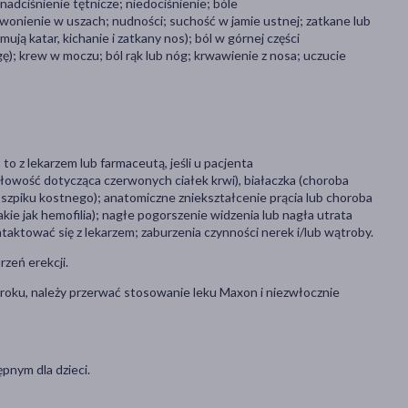
 nadciśnienie tętnicze; niedociśnienie; bóle
wonienie w uszach; nudności; suchość w jamie ustnej; zatkane lub
ują katar, kichanie i zatkany nos); ból w górnej części
); krew w moczu; ból rąk lub nóg; krwawienie z nosa; uczucie
 z lekarzem lub farmaceutą, jeśli u pacjenta
owość dotycząca czerwonych ciałek krwi), białaczka (choroba
zpiku kostnego); anatomiczne zniekształcenie prącia lub choroba
ie jak hemofilia); nagłe pogorszenie widzenia lub nagła utrata
taktować się z lekarzem; zaburzenia czynności nerek i/lub wątroby.
rzeń erekcji.
zroku, należy przerwać stosowanie leku Maxon i niezwłocznie
pnym dla dzieci.