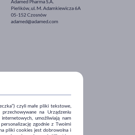
Adamed Pharma S.A.
Pieńków, ul. M. Adamkiewicza 6A
05-152 Czosnów
adamed@adamed.com
zka”) czyli małe pliki tekstowe,
u i przechowywane na Urządzeniu
 internetowych, umożliwiają nam
, personalizację zgodnie z Twoimi
a pliki cookies jest dobrowolna i