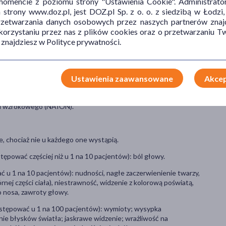
mencie z poziomu strony "Ustawienia Cookie". Administrat
żczyzn cierpiących na zaburzenia erekcji. Oznaczają one niemożność
trony www.doz.pl, jest DOZ.pl Sp. z o. o. z siedzibą w Łodzi,
czającym do odbycia satysfakcjonującego stosunku płciowego.
przetwarzania danych osobowych przez naszych partnerów znajd
a seksualna.
 korzystaniu przez nas z plików cookies oraz o przetwarzaniu
 znajdziesz w Polityce prywatności.
stancję czynną lub na którykolwiek składnik produktu leczniczego.
ących azotany, leki uwalniające tlenek azotu (takie jak: azotyn
Ustawienia zaawansowane
Akcep
ub wątroby; wystąpił udar, zawał serca; z niskim ciśnieniem tętniczym
stwierdzono kiedykolwiek utratę wzroku w wyniku niezwiązanej z
rwu wzrokowego (NAION).
, chociaż nie u każdego one wystąpią.
ępować częściej niż u 1 na 10 pacjentów): ból głowy.
 u 1 na 10 pacjentów): nudności, nagłe zaczerwienienie twarzy,
nej części ciała), niestrawność, widzenie z kolorową poświatą,
o nosa, zawroty głowy.
ystępować u 1 na 100 pacjentów): wymioty; wysypka
enie błysków światła; jaskrawe widzenie; wrażliwość na