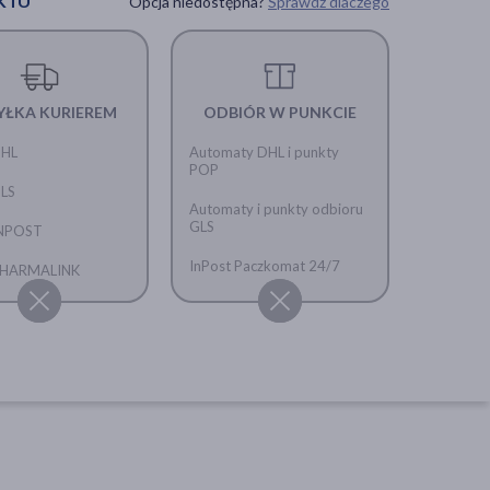
KTU
Opcja niedostępna?
Sprawdź dlaczego
YŁKA KURIEREM
ODBIÓR W PUNKCIE
DHL
Automaty DHL i punkty
POP
GLS
Automaty i punkty odbioru
GLS
INPOST
InPost Paczkomat 24/7
 PHARMALINK