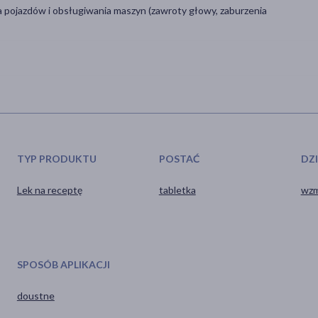
 pojazdów i obsługiwania maszyn (zawroty głowy, zaburzenia
TYP PRODUKTU
POSTAĆ
DZ
Lek na receptę
tabletka
wzm
SPOSÓB APLIKACJI
doustne