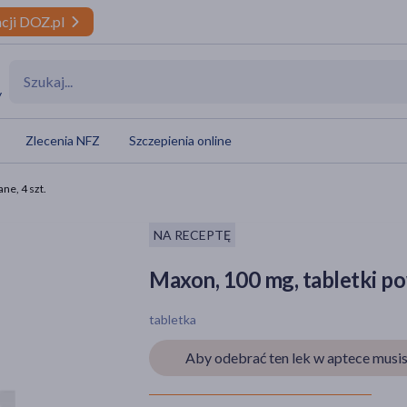
cji DOZ.pl
y
Zlecenia NFZ
Szczepienia online
ne, 4 szt.
NA RECEPTĘ
Maxon, 100 mg, tabletki po
tabletka
Aby odebrać ten lek w aptece musis