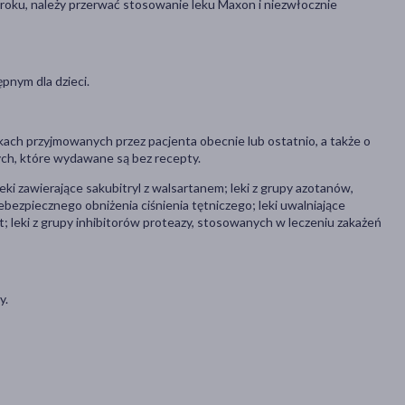
zroku, należy przerwać stosowanie leku Maxon i niezwłocznie
pnym dla dzieci.
kach przyjmowanych przez pacjenta obecnie lub ostatnio, a także o
ych, które wydawane są bez recepty.
eki zawierające sakubitryl z walsartanem; leki z grupy azotanów,
ezpiecznego obniżenia ciśnienia tętniczego; leki uwalniające
at; leki z grupy inhibitorów proteazy, stosowanych w leczeniu zakażeń
y.