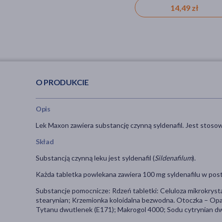
14,49 zł
O PRODUKCIE
Opis
Lek Maxon zawiera substancję czynną syldenafil. Jest stosow
Skład
Substancją czynną leku jest syldenafil (
Sildenafilum
).
Każda tabletka powlekana zawiera 100 mg syldenafilu w posta
Substancje pomocnicze: Rdzeń tabletki: Celuloza mikrokrys
stearynian; Krzemionka koloidalna bezwodna. Otoczka – Op
Tytanu dwutlenek (E171); Makrogol 4000; Sodu cytrynian 