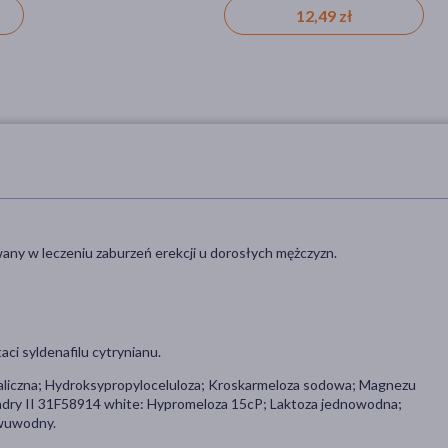
12,49 zł
any w leczeniu zaburzeń erekcji u dorosłych mężczyzn.
ci syldenafilu cytrynianu.
taliczna; Hydroksypropyloceluloza; Kroskarmeloza sodowa; Magnezu
adry II 31F58914 white: Hypromeloza 15cP; Laktoza jednowodna;
dwuwodny.