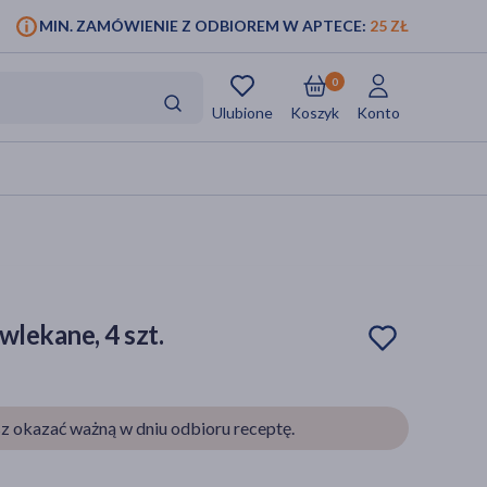
MIN. ZAMÓWIENIE Z ODBIOREM W APTECE:
25 ZŁ
0
Ulubione
Koszyk
Konto
wlekane, 4 szt.
z okazać ważną w dniu odbioru receptę.