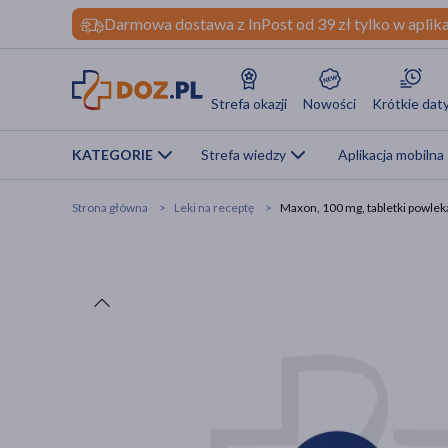
Darmowa dostawa z InPost od 39 zł tylko w aplika
Strefa okazji
Nowości
Krótkie dat
KATEGORIE
Strefa wiedzy
Aplikacja mobilna
Strona główna
Leki na receptę
Maxon, 100 mg, tabletki powleka