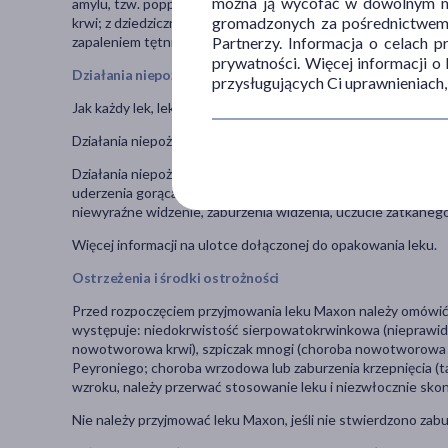
można ją wycofać w dowolnym mo
amylu, tzw. poppers), riocyguat; z ciężkimi chorobami serca l
gromadzonych za pośrednictwem s
krwi; z dziedzicznymi zmianami degeneracyjnymi siatkówki; 
Partnerzy. Informacja o celach 
zapaleniem tętnic przedniej niedokrwiennej neuropatii ne
prywatności. Więcej informacji o
Działania niepożądane
przysługujących Ci uprawnieniach,
Jak każdy lek, lek ten może powodować działania niepożądane
Działania niepożądane występujące bardzo często (może wyst
Działania niepożądane występujące często (może występować
uderzenia gorąca (objawy obejmują nagłe uczucie ciepła w gór
niewyraźne widzenie, zaburzenia widzenia, uczucie zatkaneg
Więcej informacji na ulotce dołączonej do opakowania leku.
Ostrzeżenia i środki ostrożności
Przed rozpoczęciem przyjmowania leku Maxon należy omówić to
występuje: niedokrwistość sierpowatokrwinkowa (nieprawidł
nowotworowa krwi), szpiczak mnogi (choroba nowotworowa s
Peyroniego; choroba wrzodowa lub zaburzenia krzepnięcia (tak
wzroku, należy przerwać stosowanie leku i niezwłocznie skon
Nie należy przyjmować leku Maxon, jeśli nie stwierdzono zabu