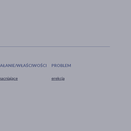
IAŁANIE/WŁAŚCIWOŚCI
PROBLEM
acniające
erekcja