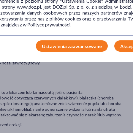
mencie z poziomu strony "Ustawienia Cookie". Administrat
ub wątroby; wystąpił udar, zawał serca; z niskim ciśnieniem tętniczym
trony www.doz.pl, jest DOZ.pl Sp. z o. o. z siedzibą w Łodzi,
stwierdzono kiedykolwiek utratę wzroku w wyniku niezwiązanej z
przetwarzania danych osobowych przez naszych partnerów znajd
rwu wzrokowego (NAION).
 korzystaniu przez nas z plików cookies oraz o przetwarzaniu
 znajdziesz w Polityce prywatności.
, chociaż nie u każdego one wystąpią.
ępować częściej niż u 1 na 10 pacjentów): ból głowy.
Ustawienia zaawansowane
Akcep
 u 1 na 10 pacjentów): nudności, nagłe zaczerwienienie twarzy,
nej części ciała), niestrawność, widzenie z kolorową poświatą,
o nosa, zawroty głowy.
 z lekarzem lub farmaceutą, jeśli u pacjenta
owość dotycząca czerwonych ciałek krwi), białaczka (choroba
zpiku kostnego); anatomiczne zniekształcenie prącia lub choroba
ie jak hemofilia); nagłe pogorszenie widzenia lub nagła utrata
taktować się z lekarzem; zaburzenia czynności nerek i/lub wątroby.
rzeń erekcji.