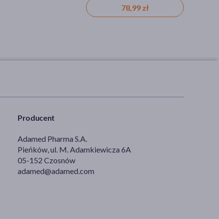
78,99 zł
Producent
Adamed Pharma S.A.
Pieńków, ul. M. Adamkiewicza 6A
05-152 Czosnów
adamed@adamed.com