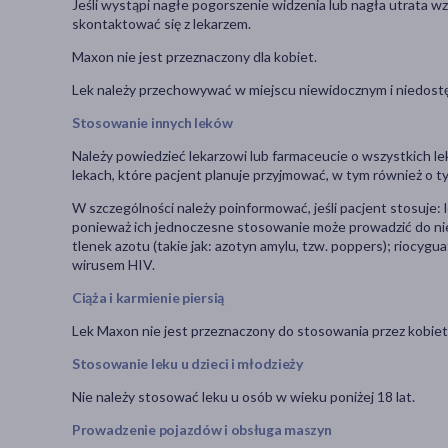
Jeśli wystąpi nagłe pogorszenie widzenia lub nagła utrata w
skontaktować się z lekarzem.
Maxon nie jest przeznaczony dla kobiet.
Lek należy przechowywać w miejscu niewidocznym i niedostę
Stosowanie innych leków
Należy powiedzieć lekarzowi lub farmaceucie o wszystkich le
lekach, które pacjent planuje przyjmować, w tym również o t
W szczególności należy poinformować, jeśli pacjent stosuje: l
ponieważ ich jednoczesne stosowanie może prowadzić do nieb
tlenek azotu (takie jak: azotyn amylu, tzw. poppers); riocygu
wirusem HIV.
Ciąża i karmienie piersią
Lek Maxon nie jest przeznaczony do stosowania przez kobiet
Stosowanie leku u dzieci i młodzieży
Nie należy stosować leku u osób w wieku poniżej 18 lat.
Prowadzenie pojazdów i obsługa maszyn