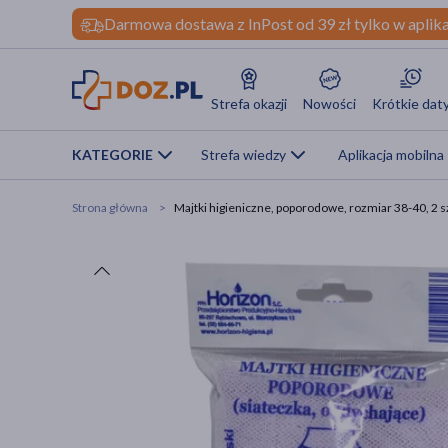
Darmowa dostawa z InPost od 39 zł tylko w aplika
Strefa okazji
Nowości
Krótkie dat
KATEGORIE
Strefa wiedzy
Aplikacja mobilna
Strona główna
Majtki higieniczne, poporodowe, rozmiar 38-40, 2 s