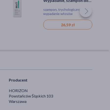
Wypadanie, szampon do
włosów i skóry głowy, 200
szampon, trychologiczny,
ml
wypadanie włosów
26,59 zł
Producent
HORIZON
Powstańców Śląskich 103
Warszawa