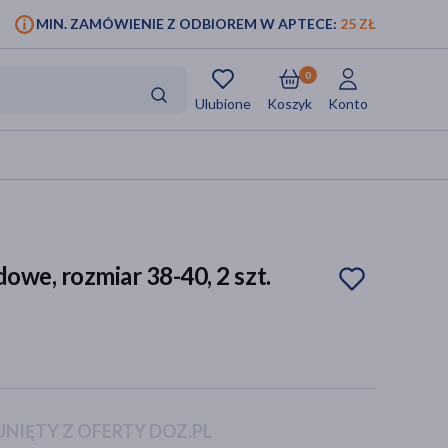
MIN. ZAMÓWIENIE Z ODBIOREM W APTECE:
25 ZŁ
0
Ulubione
Koszyk
Konto
owe, rozmiar 38-40, 2 szt.
NIĘTY Z OFERTY DOZ.PL