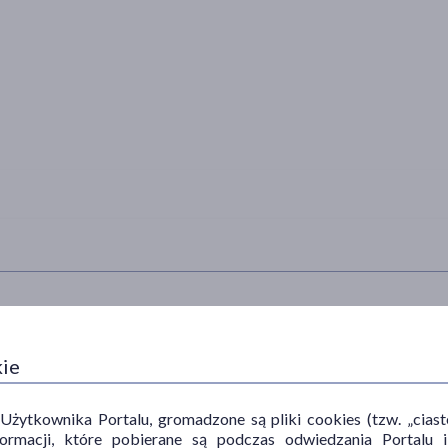
TYP PRODUKTU
CZĘŚĆ CIAŁA
SP
kie
Akcesoria
okolice intymne
na 
ytkownika Portalu, gromadzone są pliki cookies (tzw. „ciastec
informacji, które pobierane są podczas odwiedzania Portal