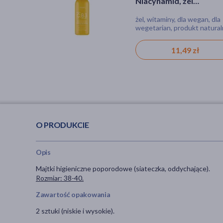
Niacynamid, żel
oczyszczający do mycia
żel, witaminy, dla wegan, dla
twarzy, 190 ml
wegetarian, produkt natural
11,49 zł
O PRODUKCIE
Opis
Majtki higieniczne poporodowe (siateczka, oddychające).
Rozmiar: 38-40.
Zawartość opakowania
2 sztuki (niskie i wysokie).