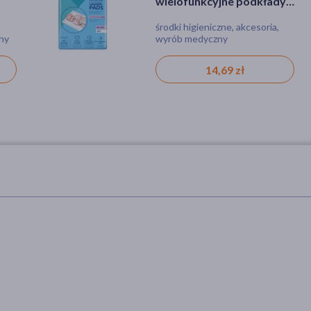
wielofunkcyjne podkłady
higieniczne, 60 cm x 60 cm,
środki higieniczne, akcesoria,
10 szt.
ny
wyrób medyczny
14,69 zł