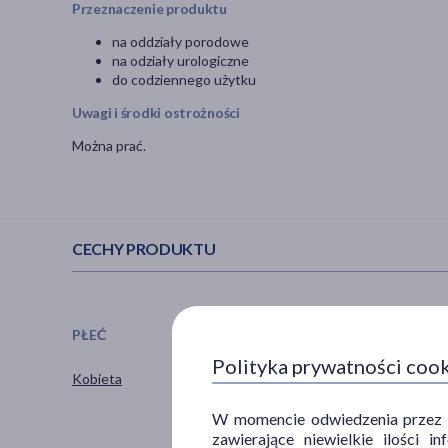
Przeznaczenie produktu
na oddziały porodowe
na odziały urologiczne
do codziennego użytku
Uwagi i środki ostrożności
Można prać.
CECHY PRODUKTU
PŁEĆ
WIEK
Polityka prywatności coo
Kobieta
dla dorosłych
20+
W momencie odwiedzenia przez Uż
30+
zawierające niewielkie ilości 