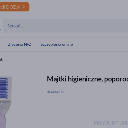
cji DOZ.pl
y
Zlecenia NFZ
Szczepienia online
zt.
Majtki higieniczne, poporod
akcesoria
PRODUKT USU