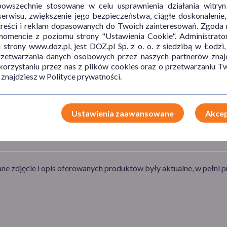
powszechnie stosowane w celu usprawnienia działania witryn
erwisu, zwiększenie jego bezpieczeństwa, ciągłe doskonalenie
treści i reklam dopasowanych do Twoich zainteresowań. Zgoda n
mencie z poziomu strony "Ustawienia Cookie". Administrat
trony www.doz.pl, jest DOZ.pl Sp. z o. o. z siedzibą w Łodzi,
przetwarzania danych osobowych przez naszych partnerów znajd
 korzystaniu przez nas z plików cookies oraz o przetwarzaniu
 znajdziesz w Polityce prywatności.
Ustawienia zaawansowane
Akcep
e zdjęcie i opis oferowanych produktów były aktualne, w pełni p