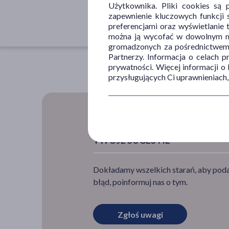
40+
Użytkownika. Pliki cookies są 
zapewnienie kluczowych funkcji s
50+
preferencjami oraz wyświetlanie 
można ją wycofać w dowolnym mo
gromadzonych za pośrednictwem s
Partnerzy. Informacja o celach 
prywatności. Więcej informacji o
przysługujących Ci uprawnieniach,
TWOJE SUGESTIE
Dokładamy wszelkich starań, aby podan
błąd, poinformuj nas o tym.
Zgłoś uwagi