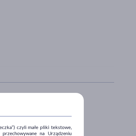
OSÓB APLIKACJI
skórę
zka”) czyli małe pliki tekstowe,
u i przechowywane na Urządzeniu