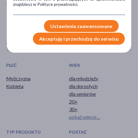
Mokrsko
znajdziesz w Polityce prywatności.
Ustawienia zaawansowane
Akceptuję i przechodzę do serwisu
CECHY PRODUKTU
PŁEĆ
WIEK
Mężczyzna
dla młodzieży
Kobieta
dla dorosłych
dla seniorów
20+
30+
pokaż więcej ...
TYP PRODUKTU
POSTAĆ