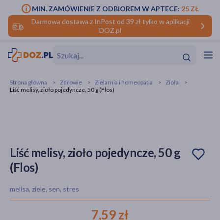
MIN. ZAMÓWIENIE Z ODBIOREM W APTECE:
25 ZŁ
Darmowa dostawa z InPost od 39 zł tylko w aplikacji
DOZ.pl
w
Hit
Hit
Strona główna
Zdrowie
Zielarnia i homeopatia
Zioła
Liść melisy, zioło pojedyncze, 50 g (Flos)
ofory
do makijażu
dzieci
ść
Hit
Hit
ące
rmową
kijażu
Liść melisy, zioło pojedyncze, 50 g
(Flos)
ść
Hit
melisa, ziele, sen, stres
w
Hit
Hit
7,59 zł
ść
Hit