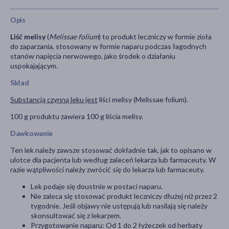
Opis
Liść melisy
(
Melissae folium
) to produkt leczniczy w formie zioła
do zaparzania, stosowany w formie naparu podczas łagodnych
stanów napięcia nerwowego, jako środek o działaniu
uspokajającym.
Skład
Substancją czynną leku jest
liści melisy (Melissae folium).
100 g produktu zawiera 100 g liścia melisy.
Dawkowanie
Ten lek należy zawsze stosować dokładnie tak, jak to opisano w
ulotce dla pacjenta lub według zaleceń lekarza lub farmaceuty. W
razie wątpliwości należy zwrócić się do lekarza lub farmaceuty.
Lek podaje się doustnie w postaci naparu.
Nie zaleca się stosować produkt leczniczy dłużej niż przez 2
tygodnie. Jeśli objawy nie ustępują lub nasilają się należy
skonsultować się z lekarzem.
Przygotowanie naparu: Od 1 do 2 łyżeczek od herbaty