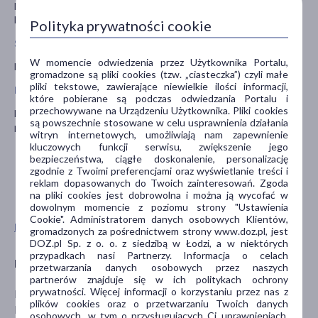
Nie zaleca się stosowania leku
Liść melisy
w okresie ciąży i
karmienia piersią.
Polityka prywatności cookie
Stosowanie leku u dzieci i młodzieży
W momencie odwiedzenia przez Użytkownika Portalu,
Nie stosować u dzieci poniżej 12 roku życia.
gromadzone są pliki cookies (tzw. „ciasteczka”) czyli małe
pliki tekstowe, zawierające niewielkie ilości informacji,
Prowadzenie pojazdów i obsługa maszyn
które pobierane są podczas odwiedzania Portalu i
przechowywane na Urządzeniu Użytkownika. Pliki cookies
Nie należy stosować leku do dwóch godzin przed prowadzeniem
są powszechnie stosowane w celu usprawnienia działania
pojazdów i obsługą maszyn.
witryn internetowych, umożliwiają nam zapewnienie
kluczowych funkcji serwisu, zwiększenie jego
bezpieczeństwa, ciągłe doskonalenie, personalizację
zgodnie z Twoimi preferencjami oraz wyświetlanie treści i
reklam dopasowanych do Twoich zainteresowań. Zgoda
na pliki cookies jest dobrowolna i można ją wycofać w
dowolnym momencie z poziomu strony "Ustawienia
Cookie". Administratorem danych osobowych Klientów,
Pokaż wszystkie produkty FLOS
gromadzonych za pośrednictwem strony www.doz.pl, jest
DOZ.pl Sp. z o. o. z siedzibą w Łodzi, a w niektórych
przypadkach nasi Partnerzy. Informacja o celach
Producent
przetwarzania danych osobowych przez naszych
partnerów znajduje się w ich politykach ochrony
prywatności. Więcej informacji o korzystaniu przez nas z
FLOS MOKRSKO
plików cookies oraz o przetwarzaniu Twoich danych
Mokrsko 118
osobowych, w tym o przysługujących Ci uprawnieniach,