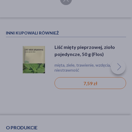
INNI KUPOWALI RÓWNIEŻ
Liść mięty pieprzowej, zioło
pojedyncze, 50 g (Flos)
mięta, ziele, trawienie, wzdęcia,
niestrawność
7,59 zł
O PRODUKCIE