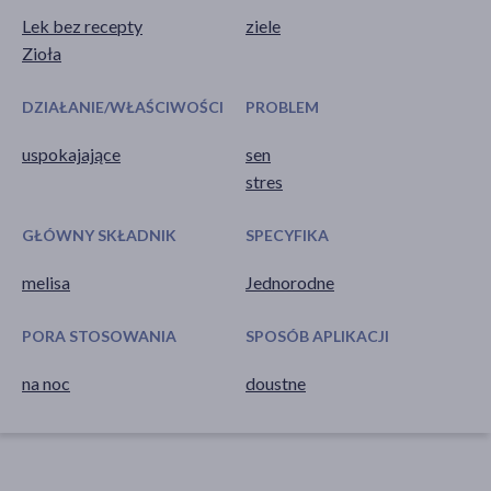
Lek bez recepty
ziele
Zioła
DZIAŁANIE/WŁAŚCIWOŚCI
PROBLEM
uspokajające
sen
stres
GŁÓWNY SKŁADNIK
SPECYFIKA
melisa
Jednorodne
PORA STOSOWANIA
SPOSÓB APLIKACJI
na noc
doustne