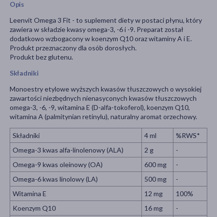
Opis
Leenvit Omega 3 Fit - to suplement diety w postaci płynu, który
zawiera w składzie kwasy omega-3, -6 i -9. Preparat został
dodatkowo wzbogacony w koenzym Q10 oraz witaminy A i E.
Produkt przeznaczony dla osób dorosłych.
Produkt bez glutenu.
Składniki
Monoestry etylowe wyższych kwasów tłuszczowych o wysokiej
zawartości niezbędnych nienasyconych kwasów tłuszczowych
omega-3, -6, -9, witamina E (D-alfa-tokoferol), koenzym Q10,
witamina A (palmitynian retinylu), naturalny aromat orzechowy.
Składniki
4 ml
%RWS*
Omega-3 kwas alfa-linolenowy (ALA)
2 g
-
Omega-9 kwas oleinowy (OA)
600 mg
-
Omega-6 kwas linolowy (LA)
500 mg
-
Witamina E
12 mg
100%
Koenzym Q10
16 mg
-