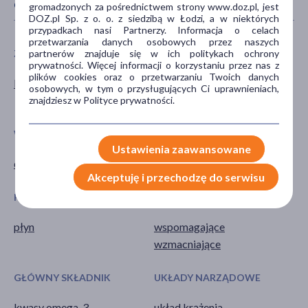
CECHY PRODUKTU
gromadzonych za pośrednictwem strony www.doz.pl, jest
DOZ.pl Sp. z o. o. z siedzibą w Łodzi, a w niektórych
przypadkach nasi Partnerzy. Informacja o celach
przetwarzania danych osobowych przez naszych
partnerów znajduje się w ich politykach ochrony
ZALECENIA ŻYWIENIOWE
PŁEĆ
prywatności. Więcej informacji o korzystaniu przez nas z
plików cookies oraz o przetwarzaniu Twoich danych
Bez glutenu
Mężczyzna
osobowych, w tym o przysługujących Ci uprawnieniach,
Kobieta
znajdziesz w Polityce prywatności.
WIEK
TYP PRODUKTU
Ustawienia zaawansowane
dla dorosłych
Suplement diety
Akceptuję i przechodzę do serwisu
POSTAĆ
DZIAŁANIE/WŁAŚCIWOŚCI
płyn
wspomagające
wzmacniające
GŁÓWNY SKŁADNIK
UKŁADY NARZĄDOWE
kwasy omega-3
układ krążenia