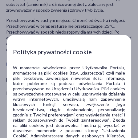
substytut (zamiennik) zróżnicowanej diety. Zalecany jest
zrównoważony sposób żywienia i zdrowy tryb życia.
Przechowywać w suchym miejscu. Chronić od światła i wilgoci.
Przechowywać w temperaturze nie przekraczającej 25°C.
Przechowywać w sposób niedostępny dla małych dzieci. Po
otwarciu przechowywać w lodówce. Spożyć w ciągu 3 miesięcy od
otwarcia opakowania. Produkt naturalny - możliwe wystąpienie
osadu. Unikać kontaktu produktu z tworzywami sztucznymi.
Polityka prywatności cookie
Pokaż wszystkie produkty LEENVIT
W momencie odwiedzenia przez Użytkownika Portalu,
gromadzone są pliki cookies (tzw. „ciasteczka”) czyli małe
pliki tekstowe, zawierające niewielkie ilości informacji,
Producent
które pobierane są podczas odwiedzania Portalu i
przechowywane na Urządzeniu Użytkownika. Pliki cookies
LEENVIT GROUP
są powszechnie stosowane w celu usprawnienia działania
witryn internetowych, umożliwiają nam zapewnienie
kluczowych funkcji serwisu, zwiększenie jego
bezpieczeństwa, ciągłe doskonalenie, personalizację
zgodnie z Twoimi preferencjami oraz wyświetlanie treści i
reklam dopasowanych do Twoich zainteresowań. Zgoda
na pliki cookies jest dobrowolna i można ją wycofać w
dowolnym momencie z poziomu strony "Ustawienia
Cookie". Administratorem danych osobowych Klientów,