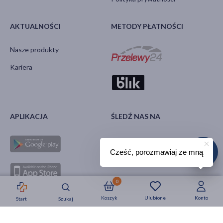
AKTUALNOŚCI
METODY PŁATNOŚCI
Nasze produkty
Kariera
APLIKACJA
ŚLEDŹ NAS NA
Cześć, porozmawiaj ze mną
0
Koszyk
Ulubione
Konto
Start
Szukaj
Strefa okazji
Nowości
Krótkie daty