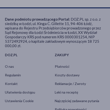
Dane podmiotu prowadzącego Portal:
DOZ.PL sp. z o.o. z
siedzibą w Łodzi, ul. Kinga C. Gillette 11, 94-406 Łódź,
wpisana do Rejestru Przedsiębiorców prowadzonego przez
Sąd Rejonowy dla Łodzi Śródmieścia w Łodzi, XX Wydział
Gospodarczy KRS pod numerem KRS 0000301254, NIP
5372492924, o kapitale zakładowym wynoszącym 18 725
000,00 zł.
DOZ.PL
ZAKUPY
O nas
Płatności
Regulamin
Koszty dostawy
Kontakt
Reklamacje / Zwroty
Ułatwienia dostępu
Leki na receptę
Ustawienia Cookie
Najczęściej zadawane pytania
Polityka prywatności