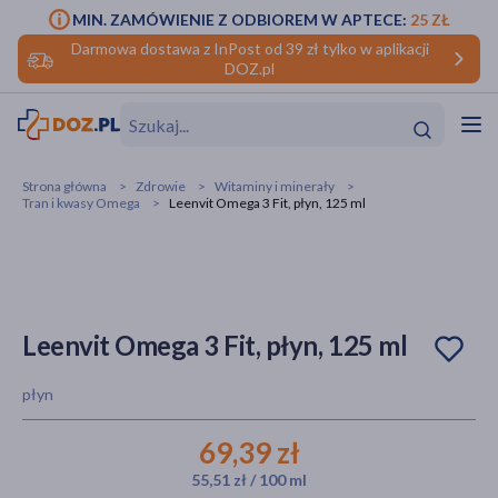
MIN. ZAMÓWIENIE Z ODBIOREM W APTECE:
25 ZŁ
Darmowa dostawa z InPost od 39 zł tylko w aplikacji
DOZ.pl
w
Hit
Hit
Strona główna
Zdrowie
Witaminy i minerały
Tran i kwasy Omega
Leenvit Omega 3 Fit, płyn, 125 ml
ofory
do makijażu
dzieci
ść
Hit
Hit
ące
rmową
kijażu
Leenvit Omega 3 Fit, płyn, 125 ml
ść
Hit
płyn
w
Hit
Hit
69,39 zł
55,51 zł / 100 ml
ść
Hit