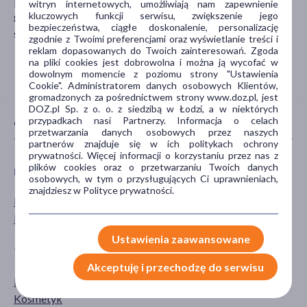
La Roche-Posay France
witryn internetowych, umożliwiają nam zapewnienie
kluczowych funkcji serwisu, zwiększenie jego
86270 La Roche-Posay
bezpieczeństwa, ciągłe doskonalenie, personalizację
serwis.konsumencki@loreal.com
zgodnie z Twoimi preferencjami oraz wyświetlanie treści i
reklam dopasowanych do Twoich zainteresowań. Zgoda
na pliki cookies jest dobrowolna i można ją wycofać w
dowolnym momencie z poziomu strony "Ustawienia
Cookie". Administratorem danych osobowych Klientów,
gromadzonych za pośrednictwem strony www.doz.pl, jest
DOZ.pl Sp. z o. o. z siedzibą w Łodzi, a w niektórych
przypadkach nasi Partnerzy. Informacja o celach
CECHY PRODUKTU
przetwarzania danych osobowych przez naszych
partnerów znajduje się w ich politykach ochrony
prywatności. Więcej informacji o korzystaniu przez nas z
plików cookies oraz o przetwarzaniu Twoich danych
PŁEĆ
WIEK
osobowych, w tym o przysługujących Ci uprawnieniach,
znajdziesz w Polityce prywatności.
Mężczyzna
dla dorosłych
Kobieta
dla seniorów
Ustawienia zaawansowane
TYP PRODUKTU
POSTAĆ
Akceptuję i przechodzę do serwisu
Dermokosmetyk
krem
Kosmetyk