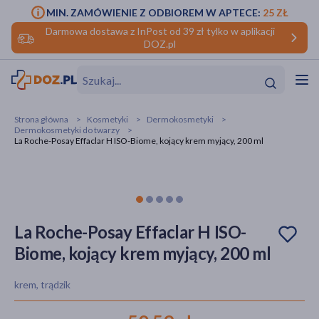
MIN. ZAMÓWIENIE Z ODBIOREM W APTECE:
25 ZŁ
Darmowa dostawa z InPost od 39 zł tylko w aplikacji
DOZ.pl
w
Hit
Hit
Strona główna
Kosmetyki
Dermokosmetyki
Dermokosmetyki do twarzy
ofory
La Roche-Posay Effaclar H ISO-Biome, kojący krem myjący, 200 ml
do makijażu
dzieci
ść
Hit
Hit
ące
rmową
kijażu
La Roche-Posay Effaclar H ISO-
ść
Hit
Biome, kojący krem myjący, 200 ml
w
Hit
Hit
krem, trądzik
ść
Hit