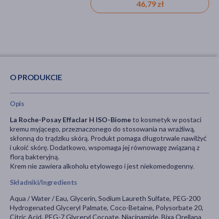
61,99 zł
46,79 zł
O PRODUKCIE
Opis
La Roche-Posay Effaclar H ISO-Biome
to kosmetyk w postaci
kremu myjącego, przeznaczonego do stosowania na wrażliwą,
skłonną do trądziku skórą. Produkt pomaga długotrwale nawilżyć
i ukoić skórę. Dodatkowo, wspomaga jej równowagę związaną z
florą bakteryjną.
Krem nie zawiera alkoholu etylowego i jest niekomedogenny.
Składniki/Ingredients
Aqua / Water / Eau, Glycerin, Sodium Laureth Sulfate, PEG-200
Hydrogenated Glyceryl Palmate, Coco-Betaine, Polysorbate 20,
Citric Acid, PEG-7 Glyceryl Cocoate, Niacinamide, Bixa Orellana