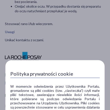
bez pocierania.
Omijać okolice oczu. W przypadku dostania się preparatu
do oczu natychmiast przepłukać je wodą.
Stosować rano i/lub wieczorem.
Uwagi
Unikać kontaktu z oczami.
Polityka prywatności cookie
Pokaż wszystkie produkty LA ROCHE-POSAY
Pokaż wszystkie produkty linii Effaclar marki La Roche-Posay
W momencie odwiedzenia przez Użytkownika Portalu,
gromadzone są pliki cookies (tzw. „ciasteczka”) czyli małe
pliki tekstowe, zawierające niewielkie ilości informacji,
Producent
które pobierane są podczas odwiedzania Portalu i
przechowywane na Urządzeniu Użytkownika. Pliki cookies
La Roche-Posay
są powszechnie stosowane w celu usprawnienia działania