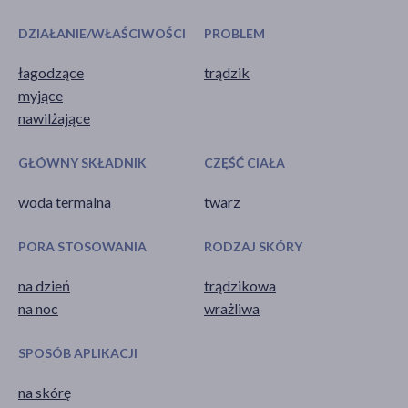
DZIAŁANIE/WŁAŚCIWOŚCI
PROBLEM
łagodzące
trądzik
myjące
nawilżające
GŁÓWNY SKŁADNIK
CZĘŚĆ CIAŁA
woda termalna
twarz
PORA STOSOWANIA
RODZAJ SKÓRY
na dzień
trądzikowa
na noc
wrażliwa
SPOSÓB APLIKACJI
na skórę