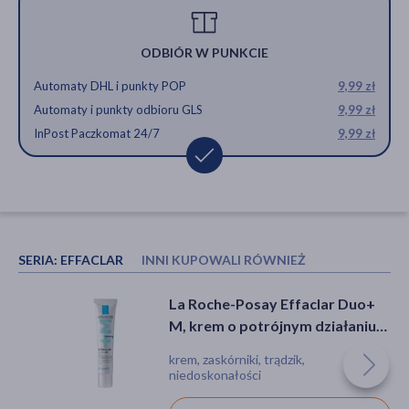
ODBIÓR W PUNKCIE
Automaty DHL i punkty POP
9,99 zł
Automaty i punkty odbioru GLS
9,99 zł
InPost Paczkomat 24/7
9,99 zł
SERIA:
EFFACLAR
INNI KUPOWALI RÓWNIEŻ
La Roche-Posay Effaclar H ISO-
La Roche-Posay Effaclar Duo+
Biome, krem nawilżający do
M, krem o potrójnym działaniu
twarzy, 40 ml
przeciw niedoskonałościom, 40
krem, przebarwienia, trądzik,
krem, zaskórniki, trądzik,
ml
zaczerwienienie
niedoskonałości