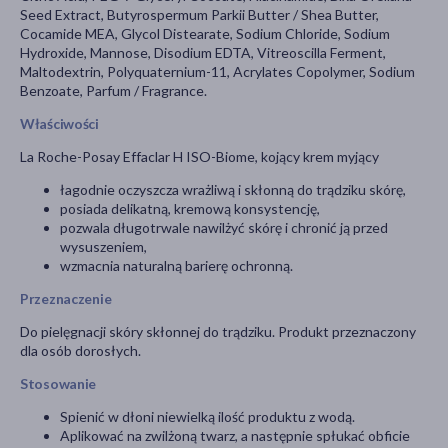
Seed Extract, Butyrospermum Parkii Butter / Shea Butter,
Cocamide MEA, Glycol Distearate, Sodium Chloride, Sodium
Hydroxide, Mannose, Disodium EDTA, Vitreoscilla Ferment,
Maltodextrin, Polyquaternium-11, Acrylates Copolymer, Sodium
Benzoate, Parfum / Fragrance.
Właściwości
La Roche-Posay Effaclar H ISO-Biome, kojący krem myjący
łagodnie oczyszcza wrażliwą i skłonną do trądziku skórę,
posiada delikatną, kremową konsystencję,
pozwala długotrwale nawilżyć skórę i chronić ją przed
wysuszeniem,
wzmacnia naturalną barierę ochronną.
Przeznaczenie
Do pielęgnacji skóry skłonnej do trądziku. Produkt przeznaczony
dla osób dorosłych.
Stosowanie
Spienić w dłoni niewielką ilość produktu z wodą.
Aplikować na zwilżoną twarz, a następnie spłukać obficie