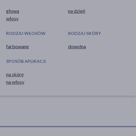
głowa
na dzień
włosy
RODZAJ WŁOSÓW
RODZAJ SKÓRY
farbowane
dowolna
SPOSÓB APLIKACJI
na skórę
na włosy