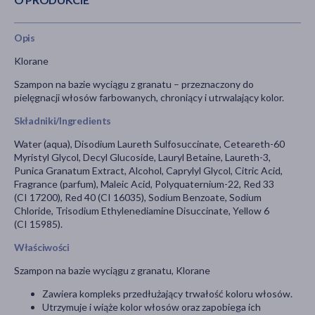
Opis
Klorane
Szampon na bazie wyciągu z granatu – przeznaczony do
pielęgnacji włosów farbowanych, chroniący i utrwalający kolor.
Składniki/Ingredients
Water (aqua), Disodium Laureth Sulfosuccinate, Ceteareth-60
Myristyl Glycol, Decyl Glucoside, Lauryl Betaine, Laureth-3,
Punica Granatum Extract, Alcohol, Caprylyl Glycol, Citric Acid,
Fragrance (parfum), Maleic Acid, Polyquaternium-22, Red 33
(CI 17200), Red 40 (CI 16035), Sodium Benzoate, Sodium
Chloride, Trisodium Ethylenediamine Disuccinate, Yellow 6
(CI 15985).
Właściwości
Szampon na bazie wyciągu z granatu, Klorane
Zawiera kompleks przedłużający trwałość koloru włosów.
Utrzymuje i wiąże kolor włosów oraz zapobiega ich