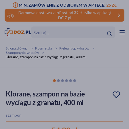
MIN. ZAMÓWIENIE Z ODBIOREM W APTECE:
25 ZŁ
Darmowa dostawa z InPost od 39 zł tylko w aplikacji
DOZ.pl
w
Hit
Hit
Strona główna
Kosmetyki
Pielęgnacja włosów
Szampony do włosów
ofory
Klorane, szampon na bazie wyciągu z granatu, 400 ml
do makijażu
dzieci
ść
Hit
Hit
ące
rmową
kijażu
Klorane, szampon na bazie
ść
Hit
wyciągu z granatu, 400 ml
w
Hit
Hit
szampon
ść
Hit