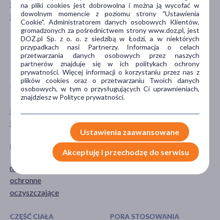
Mężczyzna
dla dorosłych
na pliki cookies jest dobrowolna i można ją wycofać w
dowolnym momencie z poziomu strony "Ustawienia
Kobieta
dla seniorów
Cookie". Administratorem danych osobowych Klientów,
20+
gromadzonych za pośrednictwem strony www.doz.pl, jest
DOZ.pl Sp. z o. o. z siedzibą w Łodzi, a w niektórych
30+
przypadkach nasi Partnerzy. Informacja o celach
40+
przetwarzania danych osobowych przez naszych
partnerów znajduje się w ich politykach ochrony
pokaż więcej ...
prywatności. Więcej informacji o korzystaniu przez nas z
plików cookies oraz o przetwarzaniu Twoich danych
osobowych, w tym o przysługujących Ci uprawnieniach,
TYP PRODUKTU
POSTAĆ
znajdziesz w Polityce prywatności.
Dermokosmetyk
szampon
Kosmetyk
Ustawienia zaawansowane
DZIAŁANIE/WŁAŚCIWOŚCI
GŁÓWNY SKŁADNIK
Akceptuję i przechodzę do serwisu
myjące
granat
ochronne
oczyszczające
CZĘŚĆ CIAŁA
PORA STOSOWANIA