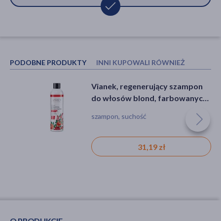
PODOBNE PRODUKTY
INNI KUPOWALI RÓWNIEŻ
Vianek, regenerujący szampon
Klorane, szampon z mango, 400
do włosów blond, farbowanych,
ml
rozjaśnianych, 300 ml
szampon, suchość
szampon, suchość
31,19 zł
54,99 zł
O PRODUKCIE