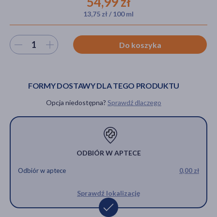
54,99 zł
13,75 zł / 100 ml
akijażu
Wybierz ilość
Do koszyka
FORMY DOSTAWY DLA TEGO PRODUKTU
Hit
Opcja niedostępna?
Sprawdź dlaczego
ODBIÓR W APTECE
Odbiór w aptece
0,00 zł
Sprawdź lokalizację