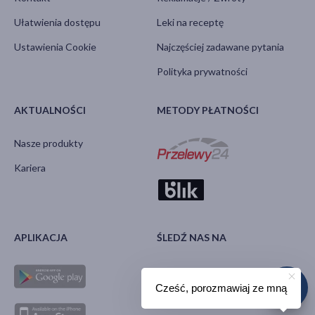
Ułatwienia dostępu
Leki na receptę
Ustawienia Cookie
Najczęściej zadawane pytania
Polityka prywatności
AKTUALNOŚCI
METODY PŁATNOŚCI
Nasze produkty
Kariera
APLIKACJA
ŚLEDŹ NAS NA
Cześć, porozmawiaj ze mną