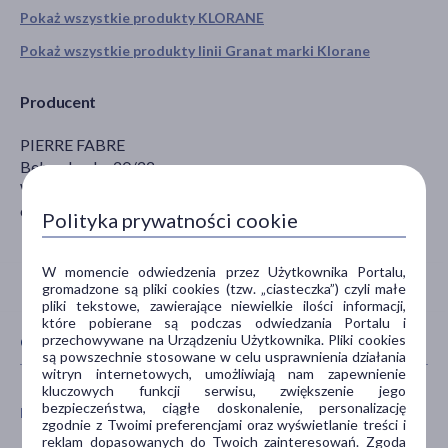
Pokaż wszystkie produkty KLORANE
Pokaż wszystkie produkty linii Granat marki Klorane
Producent
PIERRE FABRE
Belwederska 20/22
Warszawa
odo.pfm@pierre-fabre.com
Polityka prywatności cookie
W momencie odwiedzenia przez Użytkownika Portalu,
gromadzone są pliki cookies (tzw. „ciasteczka”) czyli małe
pliki tekstowe, zawierające niewielkie ilości informacji,
które pobierane są podczas odwiedzania Portalu i
przechowywane na Urządzeniu Użytkownika. Pliki cookies
CECHY PRODUKTU
są powszechnie stosowane w celu usprawnienia działania
witryn internetowych, umożliwiają nam zapewnienie
kluczowych funkcji serwisu, zwiększenie jego
bezpieczeństwa, ciągłe doskonalenie, personalizację
PŁEĆ
WIEK
zgodnie z Twoimi preferencjami oraz wyświetlanie treści i
reklam dopasowanych do Twoich zainteresowań. Zgoda