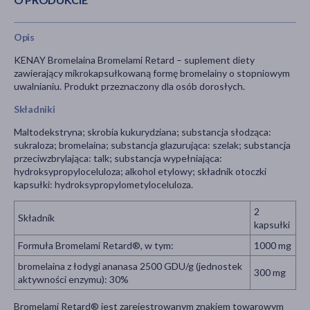
Opis
KENAY Bromelaina Bromelami Retard – suplement diety
zawierający mikrokapsułkowaną formę bromelainy o stopniowym
uwalnianiu. Produkt przeznaczony dla osób dorosłych.
Składniki
Maltodekstryna; skrobia kukurydziana; substancja słodząca:
sukraloza; bromelaina; substancja glazurująca: szelak; substancja
przeciwzbrylająca: talk; substancja wypełniająca:
hydroksypropyloceluloza; alkohol etylowy; składnik otoczki
kapsułki: hydroksypropylometyloceluloza.
2
Składnik
kapsułki
Formuła Bromelami Retard®, w tym:
1000 mg
bromelaina z łodygi ananasa 2500 GDU/g (jednostek
300 mg
aktywności enzymu): 30%
Bromelami Retard® jest zarejestrowanym znakiem towarowym