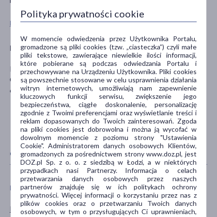
niedostępny dla małych dzieci.
Polityka prywatności cookie
Pokaż wszystkie produkty KENAY
W momencie odwiedzenia przez Użytkownika Portalu,
gromadzone są pliki cookies (tzw. „ciasteczka”) czyli małe
Producent
pliki tekstowe, zawierające niewielkie ilości informacji,
które pobierane są podczas odwiedzania Portalu i
KENAY
przechowywane na Urządzeniu Użytkownika. Pliki cookies
Częstochowska 25
są powszechnie stosowane w celu usprawnienia działania
witryn internetowych, umożliwiają nam zapewnienie
62-800 Kalisz
kluczowych funkcji serwisu, zwiększenie jego
bezpieczeństwa, ciągłe doskonalenie, personalizację
zgodnie z Twoimi preferencjami oraz wyświetlanie treści i
reklam dopasowanych do Twoich zainteresowań. Zgoda
na pliki cookies jest dobrowolna i można ją wycofać w
dowolnym momencie z poziomu strony "Ustawienia
Cookie". Administratorem danych osobowych Klientów,
CECHY PRODUKTU
gromadzonych za pośrednictwem strony www.doz.pl, jest
DOZ.pl Sp. z o. o. z siedzibą w Łodzi, a w niektórych
przypadkach nasi Partnerzy. Informacja o celach
przetwarzania danych osobowych przez naszych
partnerów znajduje się w ich politykach ochrony
PŁEĆ
WIEK
prywatności. Więcej informacji o korzystaniu przez nas z
plików cookies oraz o przetwarzaniu Twoich danych
Mężczyzna
dla dorosłych
osobowych, w tym o przysługujących Ci uprawnieniach,