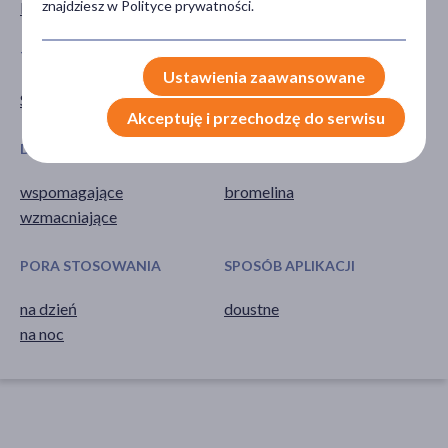
znajdziesz w Polityce prywatności.
Kobieta
TYP PRODUKTU
POSTAĆ
Ustawienia zaawansowane
Suplement diety
kapsułki
Akceptuję i przechodzę do serwisu
DZIAŁANIE/WŁAŚCIWOŚCI
GŁÓWNY SKŁADNIK
wspomagające
bromelina
wzmacniające
PORA STOSOWANIA
SPOSÓB APLIKACJI
na dzień
doustne
na noc