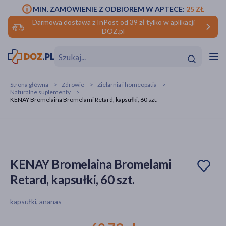
MIN. ZAMÓWIENIE Z ODBIOREM W APTECE:
25 ZŁ
Darmowa dostawa z InPost od 39 zł tylko w aplikacji
DOZ.pl
w
Hit
Hit
Strona główna
Zdrowie
Zielarnia i homeopatia
Naturalne suplementy
ofory
KENAY Bromelaina Bromelami Retard, kapsułki, 60 szt.
do makijażu
dzieci
ść
Hit
Hit
ące
rmową
kijażu
KENAY Bromelaina Bromelami
ść
Hit
Retard, kapsułki, 60 szt.
w
Hit
Hit
kapsułki, ananas
ść
Hit