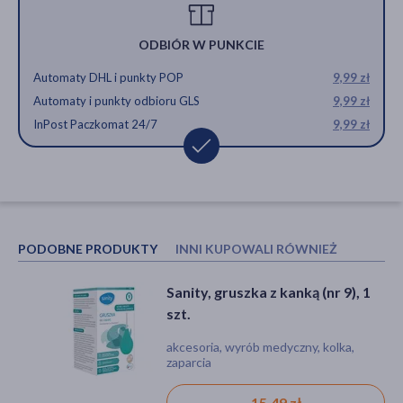
ODBIÓR W PUNKCIE
Automaty DHL i punkty POP
9,99 zł
Automaty i punkty odbioru GLS
9,99 zł
InPost Paczkomat 24/7
9,99 zł
PODOBNE PRODUKTY
INNI KUPOWALI RÓWNIEŻ
Sanity, gruszka z kanką (nr 9), 1
Kej, gruszka z kanką, nr 11, 1 szt.
szt.
akcesoria, wyrób medyczny, kolka,
akcesoria, wyrób medyczny, kolka,
zaparcia
zaparcia
15,49 zł
17,19 zł