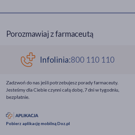
wymagającym wysiłku
zalegające w nim masy
wypróżnianiem. Co
kałowe.
może być ich
przyczyną? O czym
powinni pamiętać
Porozmawiaj z farmaceutą
rodzice, gdy ich dziecko
cierpi na zatwardzenie?
Infolinia:
800 110 110
Zadzwoń do nas jeśli potrzebujesz porady farmaceuty.
Jesteśmy dla Ciebie czynni całą dobę, 7 dni w tygodniu,
bezpłatnie.
Pobierz aplikację mobilną Doz.pl