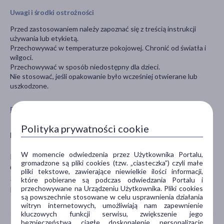
Uwagi i środki ostrożności
Przed zastosowaniem należy zapoznać się z treścią instrukcji
używania lub etykietą.
Przechowywać w temperaturze pokojowej. Chronić od światła i
wilgoci.
Przechowywać w sposób niedostępny dla dzieci.
Nie stosować, jeśli opakowanie było wcześniej otwierane lub
uszkodzone.
Pokaż wszystkie produkty KEJ
Polityka prywatności cookie
Producent
W momencie odwiedzenia przez Użytkownika Portalu,
PPHU KEJ Sp. z o.o.
gromadzone są pliki cookies (tzw. „ciasteczka”) czyli małe
Cikowice 241
pliki tekstowe, zawierające niewielkie ilości informacji,
32-700 Bochnia
które pobierane są podczas odwiedzania Portalu i
przechowywane na Urządzeniu Użytkownika. Pliki cookies
biuro@kej.pl
są powszechnie stosowane w celu usprawnienia działania
witryn internetowych, umożliwiają nam zapewnienie
kluczowych funkcji serwisu, zwiększenie jego
bezpieczeństwa, ciągłe doskonalenie, personalizację