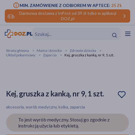
MIN. ZAMÓWIENIE Z ODBIOREM W APTECE:
25 ZŁ
Darmowa dostawa z InPost od 39 zł tylko w aplikacji
DOZ.pl
w
Hit
Hit
Strona główna
Mama i dziecko
Zdrowie dziecka
Układ pokarmowy
Zaparcia
Kej, gruszka z kanką, nr 9, 1 szt.
ofory
do makijażu
dzieci
ść
Hit
Hit
ące
rmową
kijażu
Kej, gruszka z kanką, nr 9, 1 szt.
ść
Hit
akcesoria, wyrób medyczny, kolka, zaparcia
w
Hit
Hit
To jest wyrób medyczny. Stosuj go zgodnie z
instrukcją użycia lub etykietą.
ść
Hit