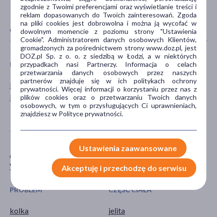
zgodnie z Twoimi preferencjami oraz wyświetlanie treści i
reklam dopasowanych do Twoich zainteresowań. Zgoda
na pliki cookies jest dobrowolna i można ją wycofać w
CECHY PRODUKTU
dowolnym momencie z poziomu strony "Ustawienia
Cookie". Administratorem danych osobowych Klientów,
gromadzonych za pośrednictwem strony www.doz.pl, jest
DOZ.pl Sp. z o. o. z siedzibą w Łodzi, a w niektórych
przypadkach nasi Partnerzy. Informacja o celach
PŁEĆ
WIEK
przetwarzania danych osobowych przez naszych
partnerów znajduje się w ich politykach ochrony
Mężczyzna
dla dzieci
prywatności. Więcej informacji o korzystaniu przez nas z
Kobieta
dla młodzieży
plików cookies oraz o przetwarzaniu Twoich danych
osobowych, w tym o przysługujących Ci uprawnieniach,
dla dorosłych
znajdziesz w Polityce prywatności.
TYP PRODUKTU
DZIAŁANIE/WŁAŚCIWOŚCI
Ustawienia zaawansowane
Akcesoria
przeczyszczające
Wyrób medyczny
Akceptuję i przechodzę do serwisu
PROBLEM
CZĘŚĆ CIAŁA
kolka
jelita