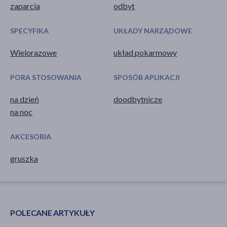
zaparcia
odbyt
SPECYFIKA
UKŁADY NARZĄDOWE
Wielorazowe
układ pokarmowy
PORA STOSOWANIA
SPOSÓB APLIKACJI
na dzień
doodbytnicze
na noc
AKCESORIA
gruszka
POLECANE ARTYKUŁY