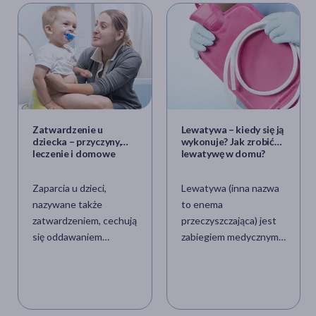
Zatwardzenie u
Lewatywa – kiedy się ją
dziecka – przyczyny,
wykonuje? Jak zrobić
leczenie i domowe
lewatywę w domu?
sposoby na zaparcia u
dzieci
Zaparcia u dzieci,
Lewatywa (inna nazwa
nazywane także
to enema
zatwardzeniem, cechują
przeczyszczająca) jest
się oddawaniem
zabiegiem medycznym,
stolca w dużych
który polega na
odstępach czasu
wlewaniu przez odbyt
(rzadziej niż co 3 dni) lub
płynu do jelita grubego
utrudnionym i
po to, aby usunąć