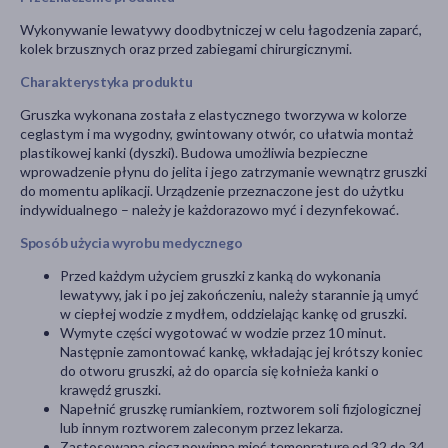
Wykonywanie lewatywy doodbytniczej w celu łagodzenia zaparć,
kolek brzusznych oraz przed zabiegami chirurgicznymi.
Charakterystyka produktu
Gruszka wykonana została z elastycznego tworzywa w kolorze
ceglastym i ma wygodny, gwintowany otwór, co ułatwia montaż
plastikowej kanki (dyszki). Budowa umożliwia bezpieczne
wprowadzenie płynu do jelita i jego zatrzymanie wewnątrz gruszki
do momentu aplikacji. Urządzenie przeznaczone jest do użytku
indywidualnego – należy je każdorazowo myć i dezynfekować.
Sposób użycia wyrobu medycznego
Przed każdym użyciem gruszki z kanką do wykonania
lewatywy, jak i po jej zakończeniu, należy starannie ją umyć
w ciepłej wodzie z mydłem, oddzielając kankę od gruszki.
Wymyte części wygotować w wodzie przez 10 minut.
Następnie zamontować kankę, wkładając jej krótszy koniec
do otworu gruszki, aż do oparcia się kołnieża kanki o
krawędź gruszki.
Napełnić gruszkę rumiankiem, roztworem soli fizjologicznej
lub innym roztworem zaleconym przez lekarza.
Zastosowana ciecz powinna mieć temepraturę od 32 do 34