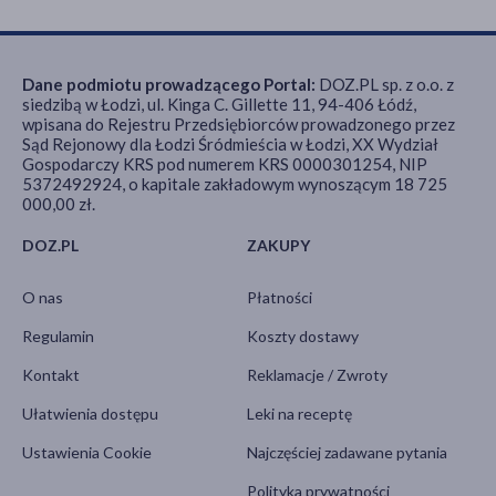
Dane podmiotu prowadzącego Portal:
DOZ.PL sp. z o.o. z
siedzibą w Łodzi, ul. Kinga C. Gillette 11, 94-406 Łódź,
wpisana do Rejestru Przedsiębiorców prowadzonego przez
Sąd Rejonowy dla Łodzi Śródmieścia w Łodzi, XX Wydział
Gospodarczy KRS pod numerem KRS 0000301254, NIP
5372492924, o kapitale zakładowym wynoszącym 18 725
000,00 zł.
DOZ.PL
ZAKUPY
O nas
Płatności
Regulamin
Koszty dostawy
Kontakt
Reklamacje / Zwroty
Ułatwienia dostępu
Leki na receptę
Ustawienia Cookie
Najczęściej zadawane pytania
Polityka prywatności