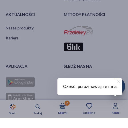
AKTUALNOŚCI
METODY PŁATNOŚCI
Nasze produkty
Kariera
APLIKACJA
ŚLEDŹ NAS NA
Cześć, porozmawiaj ze mną
0
Koszyk
Ulubione
Konto
Start
Szukaj
Strefa okazji
Nowości
Krótkie daty