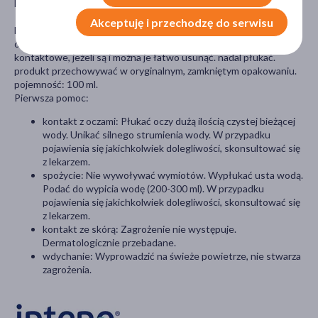
Data przydatności: 36 miesięcy od daty produkcji.
Akceptuję i przechodzę do serwisu
Działa drażniąco na oczy. W przypadku dostania się do oczu:
ostrożnie płukać wodą przez kilka minut. Wyjąć soczewki
kontaktowe, jeżeli są i można je łatwo usunąć. nadal płukać.
produkt przechowywać w oryginalnym, zamkniętym opakowaniu.
pojemność: 100 ml.
Pierwsza pomoc:
kontakt z oczami: Płukać oczy dużą ilością czystej bieżącej
wody. Unikać silnego strumienia wody. W przypadku
pojawienia się jakichkolwiek dolegliwości, skonsultować się
z lekarzem.
spożycie: Nie wywoływać wymiotów. Wypłukać usta wodą.
Podać do wypicia wodę (200-300 ml). W przypadku
pojawienia się jakichkolwiek dolegliwości, skonsultować się
z lekarzem.
kontakt ze skórą: Zagrożenie nie występuje.
Dermatologicznie przebadane.
wdychanie: Wyprowadzić na świeże powietrze, nie stwarza
zagrożenia.