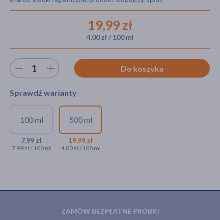
19,99 zł
4,00 zł / 100 ml
akijażu
Wybierz ilość
Do koszyka
Hit
Sprawdź warianty
100 ml
500 ml
WYSYŁKA 0ZŁ
Inteno AntiSeptic, spray do
dezynfekcji rąk i powierzchni,
Inteno AntiSeptic,
7,99 zł
19,99 zł
7,99 zł / 100 ml
4,00 zł / 100 ml
100 ml
spray do dezynfekcji
rąk i powierzchni, 500
7,99 zł
ml
19,99 zł
ZAMÓW BEZPŁATNE PRÓBKI