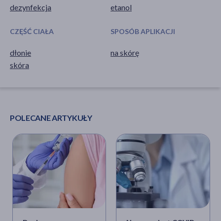
dezynfekcja
etanol
CZĘŚĆ CIAŁA
SPOSÓB APLIKACJI
dłonie
na skórę
skóra
POLECANE ARTYKUŁY