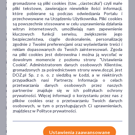
czasie 15 minut. Przez cały czas dezynfekcji powierzchnia
gromadzone są pliki cookies (tzw. „ciasteczka”) czyli małe
powinna być wilgotna.
pliki tekstowe, zawierające niewielkie ilości informacji,
które pobierane są podczas odwiedzania Portalu i
Uwagi i środki ostrożności
przechowywane na Urządzeniu Użytkownika. Pliki cookies
są powszechnie stosowane w celu usprawnienia działania
Produktów biobójczych należy używać z zachowaniem środków
witryn internetowych, umożliwiają nam zapewnienie
ostrożności. Przed każdym użyciem należy przeczytać etykietę i
kluczowych funkcji serwisu, zwiększenie jego
informacje dotyczące produktu.
bezpieczeństwa, ciągłe doskonalenie, personalizację
zgodnie z Twoimi preferencjami oraz wyświetlanie treści i
Przechowuj produkt w szczelnie zamkniętym, oryginalnym
reklam dopasowanych do Twoich zainteresowań. Zgoda
opakowaniu, w dobrze wentylowanym pomieszczeniu.
na pliki cookies jest dobrowolna i można ją wycofać w
Przechowuj z dala od źródeł ciepła, gorących powierzchni, źródeł
dowolnym momencie z poziomu strony "Ustawienia
iskrzenia, otwartego ognia oraz innych źródeł
Cookie". Administratorem danych osobowych Klientów,
zapłonu.Przechowywać w dobrze wentylowanym miejscu i
gromadzonych za pośrednictwem strony www.doz.pl, jest
chłodnym miejscu.
DOZ.pl Sp. z o. o. z siedzibą w Łodzi, a w niektórych
Pozostałości produktu utylizować zgodnie z obowiązującymi
przypadkach nasi Partnerzy. Informacja o celach
przepisami. Zużyte opakowania dokładnie opróżnić. Opakowanie
przetwarzania danych osobowych przez naszych
partnerów znajduje się w ich politykach ochrony
usunąć zgodnie z lokalnie obowiązującymi przepisami i regulacjami
prywatności. Więcej informacji o korzystaniu przez nas z
ochrony środowiska. Usuwać produkt i jego opakowanie w
plików cookies oraz o przetwarzaniu Twoich danych
sposób bezpieczny.
osobowych, w tym o przysługujących Ci uprawnieniach,
Numer pozwolenia na obrót: 9102/23.
znajdziesz w Polityce prywatności.
Rodzaj zagrożenia: Wysoce łatwopalna ciecz i pary.
Przechowywać z dala od źródeł ciepła, gorących powierzchni,
źródeł iskrzenia, otwartego ognia i innych źródeł zapłonu. Nie
palić.
Ustawienia zaawansowane