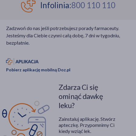
Wśród chorób
Infolinia:
800 110 110
zakaźnych, które
stanowią realne
zagrożenie dla
Zadzwoń do nas jeśli potrzebujesz porady farmaceuty.
turystów, ważne
Jesteśmy dla Ciebie czynni całą dobę, 7 dni w tygodniu,
miejsce zajmuje infekcja
bezpłatnie.
wywoływana przez
pałeczki
Salmonella enterica serotyp Typhi (Salmonella Typhi).
Skuteczne szczepienie
Pobierz aplikację mobilną Doz.pl
na dur brzuszny
stanowi fundament
Zdarza Ci się
ochrony zdrowia
podróżnika
ominąć dawkę
i pozwala uniknąć ciężkich
leku?
powikłań
ogólnoustrojowych. W
Zainstaluj aplikację. Stwórz
poniższym opracowaniu
apteczkę. Przypomnimy Ci
szczegółowo
kiedy wziąć lek.
analizujemy aspekty