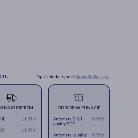
KTU
Opcja niedostępna?
Sprawdź dlaczego
YŁKA KURIEREM
ODBIÓR W PUNKCIE
DHL
11,99 zł
Automaty DHL i
9,99 zł
punkty POP
GLS
11,99 zł
Automaty i punkty
9,99 zł