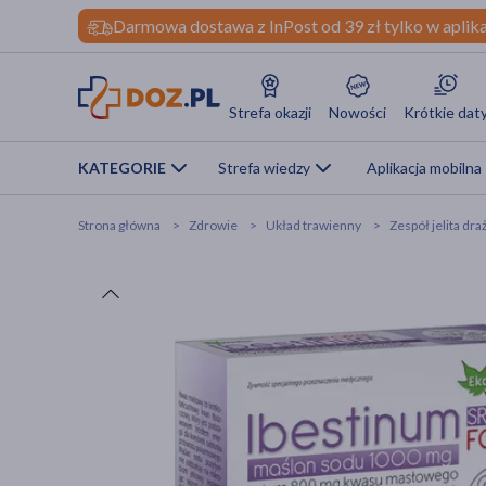
Darmowa dostawa z InPost od 39 zł tylko w aplika
Strefa okazji
Nowości
Krótkie dat
KATEGORIE
Strefa wiedzy
Aplikacja mobilna
Strona główna
Zdrowie
Układ trawienny
Zespół jelita dr