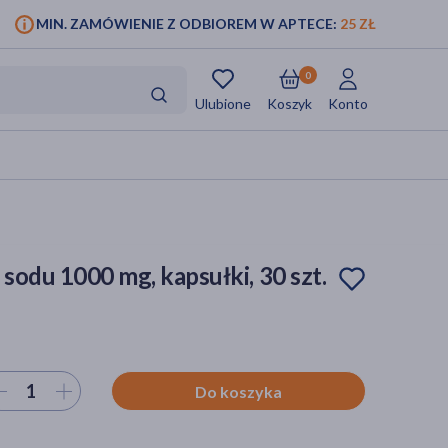
MIN. ZAMÓWIENIE Z ODBIOREM W APTECE:
25 ZŁ
0
Ulubione
Koszyk
Konto
 sodu 1000 mg, kapsułki, 30 szt.
ierz ilość
Do koszyka