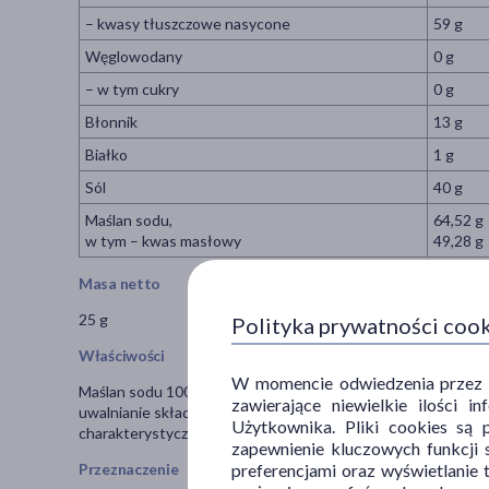
– kwasy tłuszczowe nasycone
59 g
Węglowodany
0 g
– w tym cukry
0 g
Błonnik
13 g
Białko
1 g
Sól
40 g
Maślan sodu,
64,52 g
w tym – kwas masłowy
49,28 g
Masa netto
25 g
Polityka prywatności coo
Właściwości
W momencie odwiedzenia przez Uż
Maślan sodu 1000 mg, Ibestinum Forte SR, dzięki zastosowan
zawierające niewielkie ilości 
uwalnianie składnika w przewodzie pokarmowym. Dzięki form
Użytkownika. Pliki cookies są 
charakterystyczny dla maślanu sodu, co zwiększa komfort st
zapewnienie kluczowych funkcji s
preferencjami oraz wyświetlanie 
Przeznaczenie