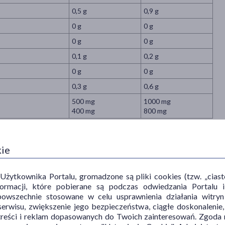
0,5 g
0,9 g
0 g
0 g
0 g
0 g
0,1 g
0,2 g
0 g
0 g
0,3 g
0,6 g
500 mg
1000 mg
400 mg
800 mg
kie
ytkownika Portalu, gromadzone są pliki cookies (tzw. „ciastec
iu technologii SR (Sustained Release) umożliwia stopniowe
informacji, które pobierane są podczas odwiedzania Portal
ie mikropeletek kapsułki mają zneutralizowany zapach
powszechnie stosowane w celu usprawnienia działania witryn
osowania.
erwisu, zwiększenie jego bezpieczeństwa, ciągłe doskonalenie
treści i reklam dopasowanych do Twoich zainteresowań. Zgoda n