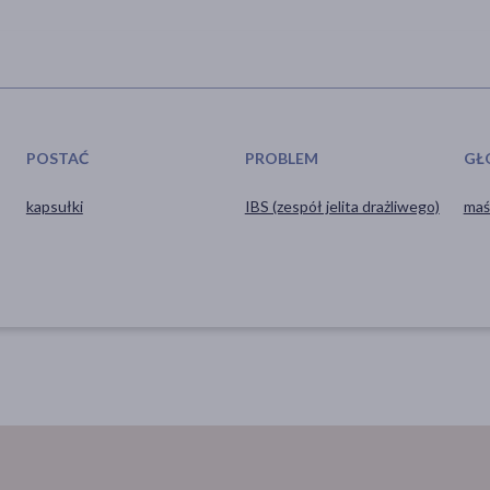
POSTAĆ
PROBLEM
GŁ
kapsułki
IBS (zespół jelita drażliwego)
maś