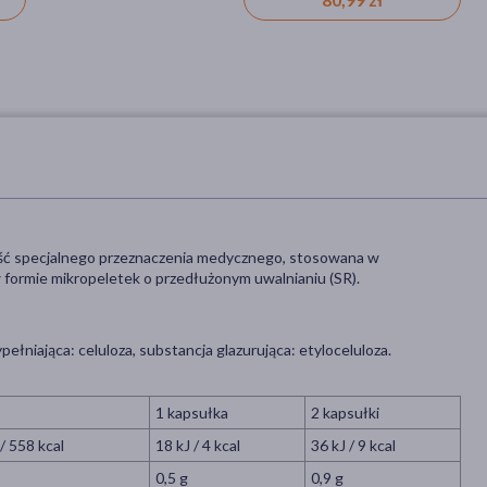
ość specjalnego przeznaczenia medycznego, stosowana w
formie mikropeletek o przedłużonym uwalnianiu (SR).
łniająca: celuloza, substancja glazurująca: etyloceluloza.
1 kapsułka
2 kapsułki
/ 558 kcal
18 kJ / 4 kcal
36 kJ / 9 kcal
0,5 g
0,9 g