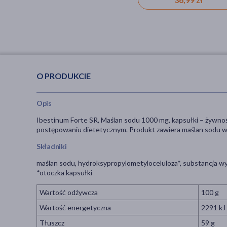
O PRODUKCIE
Opis
Ibestinum Forte SR, Maślan sodu 1000 mg, kapsułki – żywn
postępowaniu dietetycznym. Produkt zawiera maślan sodu w 
Składniki
maślan sodu, hydroksypropylometyloceluloza*, substancja wype
*otoczka kapsułki
Wartość odżywcza
100 g
Wartość energetyczna
2291 kJ 
Tłuszcz
59 g