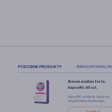
PODOBNE PRODUKTY
INNI KUPOWALI 
Ibesan maślan forte,
Sanprobi IBS, kapsułki, 
kapsułki, 60 szt.
szt.
kapsułki, wzdęcia, zaparcia,
kapsułki
zespół jelita drażliwego,
biegunka, ibs (zespół jelita
drażliwego)
36,99 zł
30,59 zł