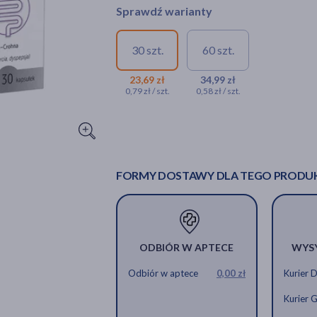
Sprawdź warianty
30 szt.
60 szt.
23,69 zł
34,99 zł
0,79 zł / szt.
0,58 zł / szt.
FORMY DOSTAWY DLA TEGO PRODU
ODBIÓR W APTECE
WYS
Odbiór w aptece
0,00 zł
Kurier 
Kurier 