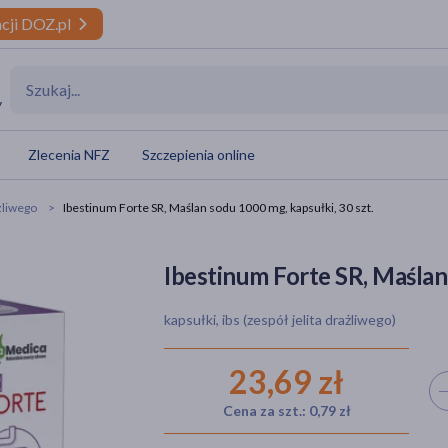
cji DOZ.pl
y
Zlecenia NFZ
Szczepienia online
ażliwego
Ibestinum Forte SR, Maślan sodu 1000 mg, kapsułki, 30 szt.
Ibestinum Forte SR, Maślan
kapsułki, ibs (zespół jelita drażliwego)
23,69 zł
Wyb
Cena za szt.: 0,79 zł