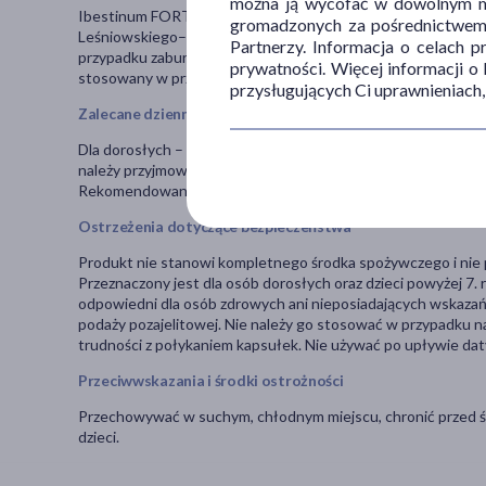
można ją wycofać w dowolnym mo
Ibestinum FORTE SR jest przeznaczony do postępowania diet
gromadzonych za pośrednictwem s
Leśniowskiego–Crohna i wrzodziejącym zapaleniem jelita grub
Partnerzy. Informacja o celach 
przypadku zaburzeń czynnościowych jelitowych, takich jak wz
prywatności. Więcej informacji o
stosowany w przypadku niedoborów pokarmowych związanych
przysługujących Ci uprawnieniach,
Zalecane dzienne spożycie
Dla dorosłych – 1 kapsułka dwa razy dziennie, natomiast dla d
należy przyjmować w całości, bez rozgryzania i bez wysypywani
Rekomendowany minimalny okres stosowania to 3 miesiące.
Ostrzeżenia dotyczące bezpieczeństwa
Produkt nie stanowi kompletnego środka spożywczego i nie 
Przeznaczony jest dla osób dorosłych oraz dzieci powyżej 7. 
odpowiedni dla osób zdrowych ani nieposiadających wskazań
podaży pozajelitowej. Nie należy go stosować w przypadku n
trudności z połykaniem kapsułek. Nie używać po upływie daty
Przeciwwskazania i środki ostrożności
Przechowywać w suchym, chłodnym miejscu, chronić przed ś
dzieci.