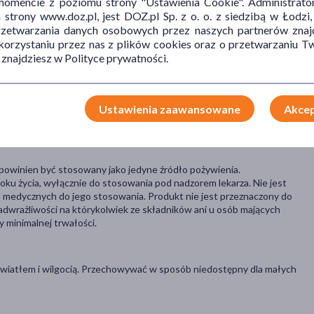
mencie z poziomu strony "Ustawienia Cookie". Administrat
etycznego u osób z zespołem jelita drażliwego (IBS), chorobą
trony www.doz.pl, jest DOZ.pl Sp. z o. o. z siedzibą w Łodzi,
ego, zaburzeniami mikroflory jelitowej po antybiotykoterapii oraz w
przetwarzania danych osobowych przez naszych partnerów znajd
dęcia, biegunki, zaparcia czy uczucie pełności. Może być również
 korzystaniu przez nas z plików cookies oraz o przetwarzaniu
 z niewystarczającym spożyciem błonnika.
 znajdziesz w Polityce prywatności.
zieci powyżej 7. roku życia – 1 kapsułka raz dziennie. Kapsułkę
Ustawienia zaawansowane
Akcep
a zawartości, najlepiej w trakcie posiłku, popijając wodą.
powinien być stosowany jako jedyne źródło pożywienia.
roku życia, wyłącznie do stosowania pod nadzorem lekarza. Nie jest
 medycznych do jego stosowania. Produkt nie jest przeznaczony do
adwrażliwości na którykolwiek ze składników ani u osób mających
 minimalnej trwałości.
wiatłem i wilgocią. Przechowywać w sposób niedostępny dla małych