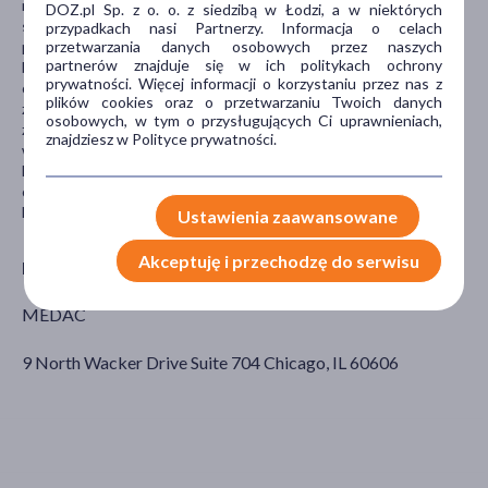
niedokrwistość, po kilku dniach po przerwaniu leczenia czynność
DOZ.pl Sp. z o. o. z siedzibą w Łodzi, a w niektórych
szpiku powraca do normy. Zaburzenia ze strony przewodu
przypadkach nasi Partnerzy. Informacja o celach
przetwarzania danych osobowych przez naszych
pokarmowego: brak łaknienia, nudności, wymioty, bóle brzucha,
partnerów znajduje się w ich politykach ochrony
biegunka. Skórne odczyny uczuleniowe, zapalenie jamy ustnej,
prywatności. Więcej informacji o korzystaniu przez nas z
obrzęk płuc, bóle i zawroty głowy, zmniejszenie stężenia żelaza i
plików cookies oraz o przetwarzaniu Twoich danych
zwiększenie stężenia kwasu moczowego we krwi. Bardzo rzadko:
osobowych, w tym o przysługujących Ci uprawnieniach,
zaburzenia czynności nerek i oddawania moczu, wypadanie
znajdziesz w Polityce prywatności.
włosów, zaburzenia miesiączkowania, całkowity brak plemników.
Duże dawki mogą spowodować senność oraz wystąpienie
objawów neurologicznych i psychicznych jak: dezorientacja,
halucynacje, drgawki.
Ustawienia zaawansowane
Akceptuję i przechodzę do serwisu
Producent
MEDAC
9 North Wacker Drive Suite 704 Chicago, IL 60606