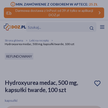
MIN. ZAMÓWIENIE Z ODBIOREM W APTECE:
25 ZŁ
Darmowa dostawa z InPost od 39 zł tylko w aplikacji
DOZ.pl
w
Hit
Hit
Strona główna
Leki na receptę
Hydroxyurea medac, 500 mg, kapsułki twarde, 100 szt
ofory
REFUNDOWANY
do makijażu
dzieci
ść
Hit
Hit
ące
rmową
kijażu
Hydroxyurea medac, 500 mg,
ść
Hit
kapsułki twarde, 100 szt
w
Hit
Hit
kapsułki
ść
Hit