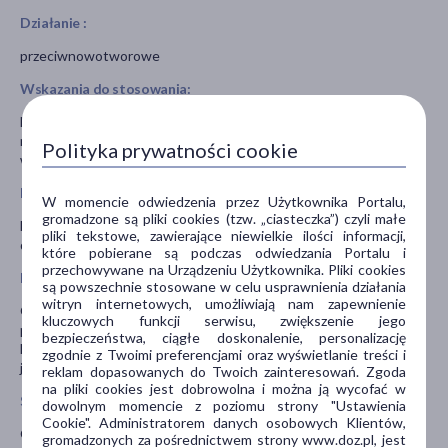
Działanie :
przeciwnowotworowe
Wskazania do stosowania:
Leczenie przewlekłej białaczki szpikowej. Leczenie samoistnej
nadpłytkowości lub czerwienicy prawdziwej z dużym ryzykiem
Polityka prywatności cookie
wystąpienia powikłań zakrzepowo-zatorowych.
Dawkowanie:
W momencie odwiedzenia przez Użytkownika Portalu,
gromadzone są pliki cookies (tzw. „ciasteczka”) czyli małe
Doustnie. Leczenie powinno być prowadzone przez lekarza z
pliki tekstowe, zawierające niewielkie ilości informacji,
doświadczeniem w dziedzinie onkologii lub hematologii.
które pobierane są podczas odwiedzania Portalu i
przechowywane na Urządzeniu Użytkownika. Pliki cookies
Poinformuj lekarza:
są powszechnie stosowane w celu usprawnienia działania
witryn internetowych, umożliwiają nam zapewnienie
Gdy masz nadwrażliwość na którykolwiek ze składników
kluczowych funkcji serwisu, zwiększenie jego
preparatu, zaburzenia funkcji szpiku kostnego. Gdy przyjmujesz
bezpieczeństwa, ciągłe doskonalenie, personalizację
leki hamujące funkcje szpiku. Gdy jesteś lub przypuszczasz, że
zgodnie z Twoimi preferencjami oraz wyświetlanie treści i
jesteś w ciąży, a także gdy karmisz piersią.
reklam dopasowanych do Twoich zainteresowań. Zgoda
na pliki cookies jest dobrowolna i można ją wycofać w
Skutki uboczne:
dowolnym momencie z poziomu strony "Ustawienia
Cookie". Administratorem danych osobowych Klientów,
Odwracalne zahamowanie czynności krwiotwórczej szpiku -
gromadzonych za pośrednictwem strony www.doz.pl, jest