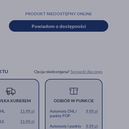
PRODUKT NIEDOSTĘPNY ONLINE
Powiadom o dostępności
KTU
Opcja niedostępna?
Sprawdź dlaczego
YŁKA KURIEREM
ODBIÓR W PUNKCIE
DHL
11,99 zł
Automaty DHL i
9,99 zł
punkty POP
GLS
11,99 zł
Automaty i punkty
9,99 zł