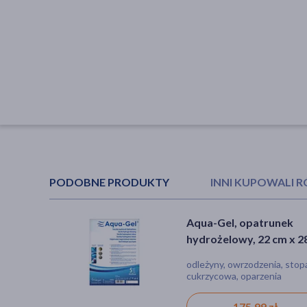
PODOBNE PRODUKTY
INNI KUPOWALI 
Aqua-Gel, opatrunek
DOZ Product Immunity
hydrożelowy, 22 cm x 2
Shot Complex, płyn, sm
cm, 5 szt.
cytrusowy, 80 ml
odleżyny, owrzodzenia, stop
płyn, niedobór minerałów,
cukrzycowa, oparzenia
niedobór witamin, obniżona
odporność
175,99 zł
4,99 zł