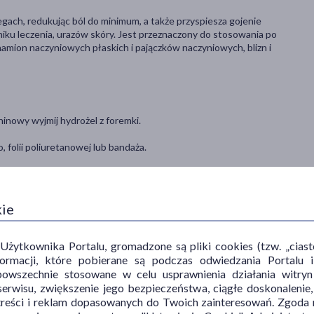
egach, redukując ból do minimum, a także przyspiesza gojenie
ku leczenia, urazów skóry. Jest przeznaczony do stosowania po
namion naczyniowych płaskich i pajączków naczyniowych, blizn i
ninowy wyjmij hydrożel z foremki.
folii poliuretanowej lub bandaża.
 używania lub etykietą.
kie
adników wyrobu. W razie wystąpienia niepokojących objawów lub
skontaktować się z lekarzem.
.
ytkownika Portalu, gromadzone są pliki cookies (tzw. „ciastec
 i wilgoci.
informacji, które pobierane są podczas odwiedzania Portal
powszechnie stosowane w celu usprawnienia działania witryn
erwisu, zwiększenie jego bezpieczeństwa, ciągłe doskonalenie
treści i reklam dopasowanych do Twoich zainteresowań. Zgoda n