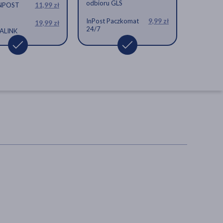
odbioru GLS
INPOST
11,99 zł
InPost Paczkomat
9,99 zł
19,99 zł
24/7
ALINK
ZIELNIK DOZ Eukaliptus,
cukierki ziołowe, 60 g
cukierki
5,99 zł