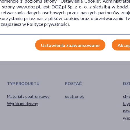
mencie z poziomu strony "Ustawienia Cookie". Administrat
 laserowych hydrożel nagrzewa się, dlatego można go dodatkowo
trony www.doz.pl, jest DOZ.pl Sp. z o. o. z siedzibą w Łodzi,
es ok. 60 sekund, po czym ponownie umieścić go na skórze pacjenta.
przetwarzania danych osobowych przez naszych partnerów znajd
h, czy innych inwazyjnych procedurach produkt zachowuje swoją
 korzystaniu przez nas z plików cookies oraz o przetwarzaniu
hnie i przyklei się do ciała należy położyć na niego nasączony np.
 znajdziesz w Polityce prywatności.
 i ponownie stanie się elastyczny, co ułatwi jego zdejmowanie.
Ustawienia zaawansowane
Akcep
TYP PRODUKTU
POSTAĆ
DZ
Materiały opatrunkowe
opatrunek
chł
Wyrób medyczny
łag
naw
wsp