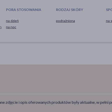
PORA STOSOWANIA
RODZAJ SKÓRY
SP
na dzień
podrażniona
na 
h
na noc
e zdjęcie i opis oferowanych produktów były aktualne, w pełni p