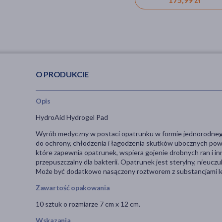
O PRODUKCIE
Opis
HydroAid Hydrogel Pad
Wyrób medyczny w postaci opatrunku w formie jednorodneg
do ochrony, chłodzenia i łagodzenia skutków ubocznych po
które zapewnia opatrunek, wspiera gojenie drobnych ran i in
przepuszczalny dla bakterii. Opatrunek jest sterylny, nieuczul
Może być dodatkowo nasączony roztworem z substancjami le
Zawartość opakowania
10 sztuk o rozmiarze 7 cm x 12 cm.
Wskazania