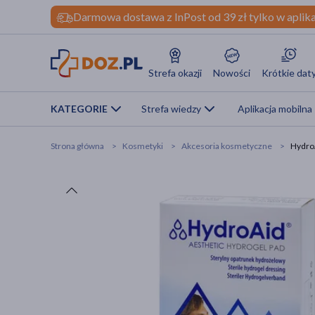
Darmowa dostawa z InPost od 39 zł tylko w aplika
Strefa okazji
Nowości
Krótkie dat
KATEGORIE
Strefa wiedzy
Aplikacja mobilna
Strona główna
Kosmetyki
Akcesoria kosmetyczne
HydroA