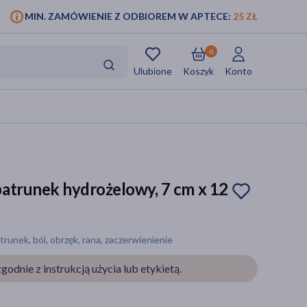
MIN. ZAMÓWIENIE Z ODBIOREM W APTECE:
25 ZŁ
0
Ulubione
Koszyk
Konto
atrunek hydrożelowy, 7 cm x 12
unek, ból, obrzęk, rana, zaczerwienienie
godnie z instrukcją użycia lub etykietą.