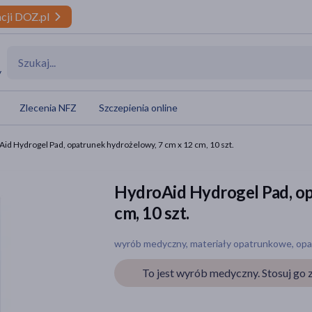
cji DOZ.pl
y
Zlecenia NFZ
Szczepienia online
id Hydrogel Pad, opatrunek hydrożelowy, 7 cm x 12 cm, 10 szt.
HydroAid Hydrogel Pad, op
cm, 10 szt.
wyrób medyczny, materiały opatrunkowe, opatr
To jest wyrób medyczny. Stosuj go z