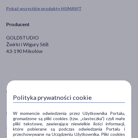
Pokaż wszystkie produkty HUMAVIT
Producent
GOLDSTUDIO
Żwirki i Wigury 56B
43-190 Mikołów
CECHY PRODUKTU
Polityka prywatności cookie
W momencie odwiedzenia przez Użytkownika Portalu,
PŁEĆ
WIEK
gromadzone są pliki cookies (tzw. „ciasteczka”) czyli małe
pliki tekstowe, zawierające niewielkie ilości informacji,
Mężczyzna
dla dorosłych
które pobierane są podczas odwiedzania Portalu i
Kobieta
dla seniorów
przechowywane na Urządzeniu Użytkownika. Pliki cookies