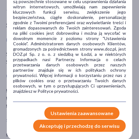
są powszechnie stosowane w celu usprawnienia działania
witryn internetowych, umożliwiają nam zapewnienie
TYP PRODUKTU
POSTAĆ
kluczowych funkcji serwisu, zwiększenie jego
bezpieczeństwa, ciągłe doskonalenie, personalizację
zgodnie z Twoimi preferencjami oraz wyświetlanie treści i
Suplement diety
kapsułki
reklam dopasowanych do Twoich zainteresowań. Zgoda
na pliki cookies jest dobrowolna i można ją wycofać w
dowolnym momencie z poziomu strony "Ustawienia
DZIAŁANIE/WŁAŚCIWOŚCI
GŁÓWNY SKŁADNIK
Cookie". Administratorem danych osobowych Klientów,
gromadzonych za pośrednictwem strony www.doz.pl, jest
wspomagające
witamina B12
DOZ.pl Sp. z o. o. z siedzibą w Łodzi, a w niektórych
przypadkach nasi Partnerzy. Informacja o celach
wzmacniające
przetwarzania danych osobowych przez naszych
partnerów znajduje się w ich politykach ochrony
prywatności. Więcej informacji o korzystaniu przez nas z
UKŁADY NARZĄDOWE
PORA STOSOWANIA
plików cookies oraz o przetwarzaniu Twoich danych
osobowych, w tym o przysługujących Ci uprawnieniach,
układ krwionośny
na dzień
znajdziesz w Polityce prywatności.
układ nerwowy
na noc
układ odpornościowy
Ustawienia zaawansowane
SPOSÓB APLIKACJI
Akceptuję i przechodzę do serwisu
doustne