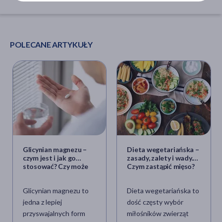
POLECANE ARTYKUŁY
Glicynian magnezu –
Dieta wegetariańska –
czym jest i jak go
zasady, zalety i wady.
stosować? Czy może
Czym zastąpić mięso?
pomóc przy zmęczeniu i
problemach ze snem?
Glicynian magnezu to
Dieta wegetariańska to
jedna z lepiej
dość częsty wybór
przyswajalnych form
miłośników zwierząt