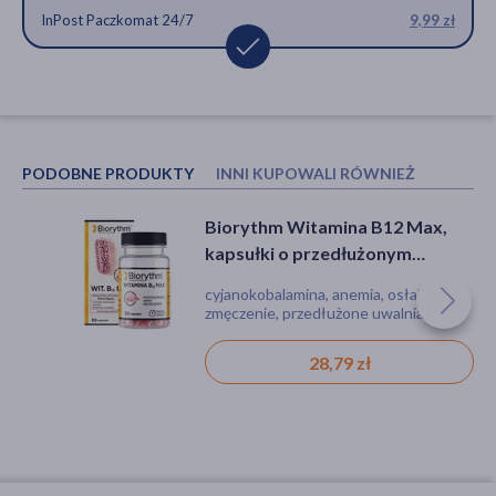
InPost Paczkomat 24/7
9,99 zł
PODOBNE PRODUKTY
INNI KUPOWALI RÓWNIEŻ
Biorythm Witamina B12 Max,
Humavit Cytrynian magnezu +
kapsułki o przedłużonym
Witamina B6, kapsułki, 60 szt.
uwalnianiu, 30 szt.
cyjanokobalamina, anemia, osłabienie,
kapsułki, zmęczenie
zmęczenie, przedłużone uwalnianie,
bez glutenu, bez laktozy, bez GMO,
odpowiedni dla wegetarian i wegan.
28,79 zł
23,29 zł