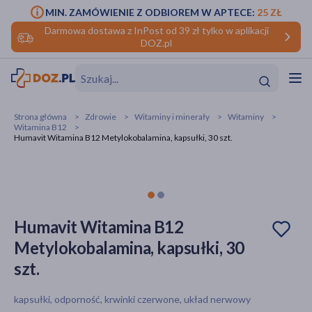
MIN. ZAMÓWIENIE Z ODBIOREM W APTECE:
25 ZŁ
Darmowa dostawa z InPost od 39 zł tylko w aplikacji
DOZ.pl
w
Hit
Hit
Strona główna
Zdrowie
Witaminy i minerały
Witaminy
Witamina B12
ofory
Humavit Witamina B12 Metylokobalamina, kapsułki, 30 szt.
do makijażu
dzieci
ść
Hit
Hit
ące
rmową
kijażu
Humavit Witamina B12
ść
Hit
Metylokobalamina, kapsułki, 30
szt.
w
Hit
Hit
kapsułki, odporność, krwinki czerwone, układ nerwowy
ść
Hit