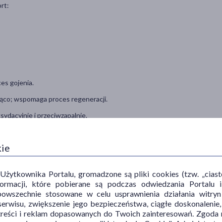
rt:
es gojenia.
odząco; wspomaga proces regeneracji.
sydacyjnie i przeciwzapalnie.
skórka i zmniejsza uczucie swędzenia.
kie
ce wody z naskórka; tworzy na powierzchni skóry ochronny film, który
ytkownika Portalu, gromadzone są pliki cookies (tzw. „ciastec
informacji, które pobierane są podczas odwiedzania Portal
powszechnie stosowane w celu usprawnienia działania witryn
erwisu, zwiększenie jego bezpieczeństwa, ciągłe doskonalenie
ytu z powodu hemoroidów, pragnące zmniejszyć swędzenie i
treści i reklam dopasowanych do Twoich zainteresowań. Zgoda n