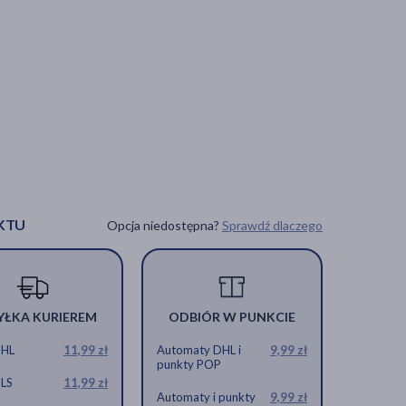
KTU
Opcja niedostępna?
Sprawdź dlaczego
YŁKA KURIEREM
ODBIÓR W PUNKCIE
DHL
11,99 zł
Automaty DHL i
9,99 zł
punkty POP
GLS
11,99 zł
Automaty i punkty
9,99 zł