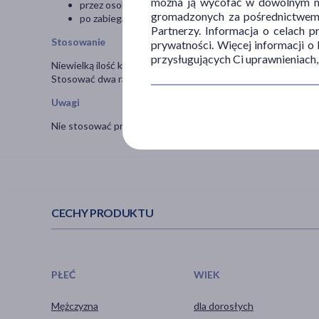
można ją wycofać w dowolnym mo
przez osoby intensywnie uprawiające sport, u których
gromadzonych za pośrednictwem s
po zabiegach okolic odbytu.
Partnerzy. Informacja o celach 
Stosowanie
prywatności. Więcej informacji o
przysługujących Ci uprawnieniach,
Niewielką ilość kremu nanieść na okolice odbytu, w szczególn
Stosować dwa razy w ciągu dnia lub w razie potrzeby.
Uwagi
Nie stosować przy nadwrażliwości na którykolwiek składnik 
CECHY PRODUKTU
PŁEĆ
WIEK
Mężczyzna
dla dorosłych