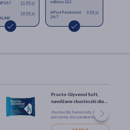
odbioru GLS
INPOST
11,99 zł
InPost Paczkomat
9,99 zł
19,99 zł
24/7
ALINK
Procto-Glyvenol Soft,
nawilżane chusteczki dla
osób z hemoroidami, 30
chusteczki, hemoroidy, świąd,
szt.
pieczenie, bez parabenów,
jednorazowe
13,69 zł