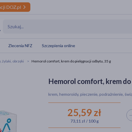
cji DOZ.pl
y
Zlecenia NFZ
Szczepienia online
 żylaki, obrzęki
Hemorol comfort, krem do pielęgnacji odbytu, 35 g
Hemorol comfort, krem do p
krem, hemoroidy, pieczenie, podrażnienie, świ
25,59 zł
Wyb
73,11 zł / 100 g