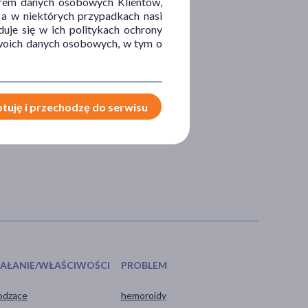
orem danych osobowych Klientów,
 a w niektórych przypadkach nasi
uje się w ich politykach ochrony
 Twoich danych osobowych, w tym o
tuję i przechodzę do serwisu
IAŁANIE/WŁAŚCIWOŚCI
PROBLEM
odzące
hemoroidy