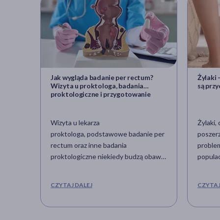
Jak wygląda badanie per rectum?
Żylaki 
Wizyta u proktologa, badania
są prz
proktologiczne i przygotowanie
Wizyta u lekarza
Żylaki,
proktologa, podstawowe badanie per
poszerz
rectum oraz inne badania
proble
proktologiczne niekiedy budzą obawy
populac
wśród pacjentów. Na czym
kojarzo
dokładnie polegają te procedury?
kończy
CZYTAJ DALEJ
CZYTAJ
Kiedy udać się do proktologa?
także i
niewyd
kosmet