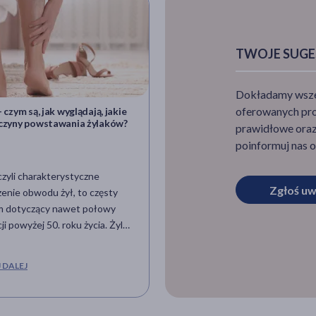
TWOJE SUGE
Dokładamy wszelk
oferowanych pro
– czym są, jak wyglądają, jakie
Jakie mogą być przyczyny bólu
yczyny powstawania żylaków?
odbytu?
prawidłowe oraz 
poinformuj nas o
 czyli charakterystyczne
Ból odbytu jest dość częstą
Zgłoś uw
enie obwodu żył, to częsty
dolegliwością. Może być ostry l
m dotyczący nawet połowy
przewlekły. Czasami jest on niew
ji powyżej 50. roku życia. Żylaki
jednak zdarza się, że jest napr
ne są ze zmianami w obrębie
silny i może nawet upośledzać
n dolnych, choć mogą dotyczyć
codzienne, normalne funkcjon
 DALEJ
CZYTAJ DALEJ
nnych części ciała. Przewlekła
pacjenta. Pomimo tego, iż jest 
olność żylna, poza defektem
przykra dolegliwość, zdarza się, 
ycznym, może mieć poważne
chory odwleka wizytę u lekarza,