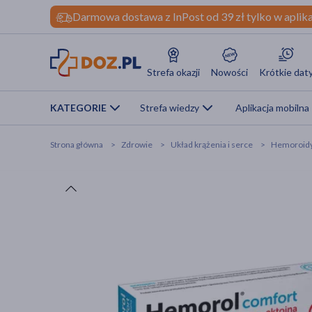
Darmowa dostawa z InPost od 39 zł tylko w aplika
Strefa okazji
Nowości
Krótkie dat
KATEGORIE
Strefa wiedzy
Aplikacja mobilna
Strona główna
Zdrowie
Układ krążenia i serce
Hemoroidy,