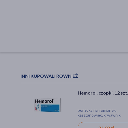
INNI KUPOWALI RÓWNIEŻ
Hemorol, czopki, 12 szt
benzokaina, rumianek,
kasztanowiec, krwawnik,
pięciornik, czopki, hemoroidy
ból, stan zapalny
24,69 zł