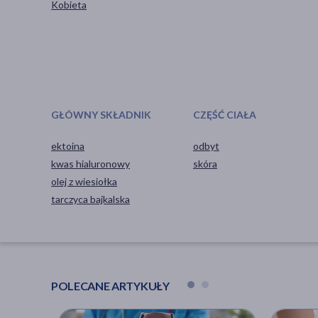
Kobieta
GŁÓWNY SKŁADNIK
CZĘŚĆ CIAŁA
ektoina
odbyt
kwas hialuronowy
skóra
olej z wiesiołka
tarczyca bajkalska
POLECANE ARTYKUŁY