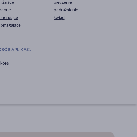
ilżające
pieczenie
ronne
podrażnienie
enerujące
świąd
omagające
OSÓB APLIKACJI
skórę