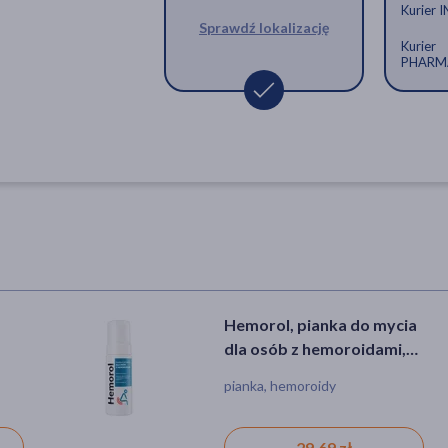
Kurier 
Sprawdź lokalizację
Kurier
PHARM
.
Hemorol, pianka do mycia
dla osób z hemoroidami,
150 g
pianka, hemoroidy
,
29,69 zł