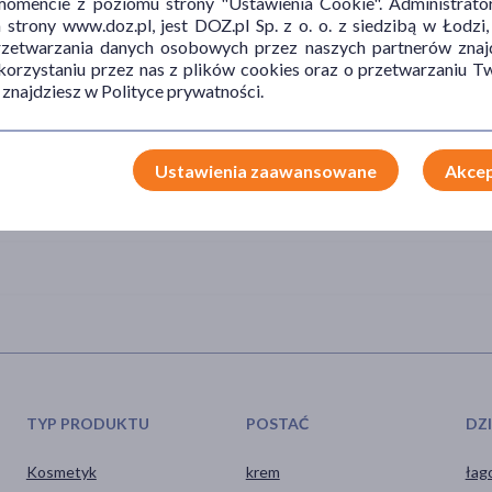
mencie z poziomu strony "Ustawienia Cookie". Administrat
 może dochodzić do podrażnień okolic odbytu;
trony www.doz.pl, jest DOZ.pl Sp. z o. o. z siedzibą w Łodzi,
przetwarzania danych osobowych przez naszych partnerów znajd
 korzystaniu przez nas z plików cookies oraz o przetwarzaniu
 znajdziesz w Polityce prywatności.
ości na miejsca wrażliwe lub podrażnione.
Ustawienia zaawansowane
Akcep
produktu.
TYP PRODUKTU
POSTAĆ
DZ
Kosmetyk
krem
łag