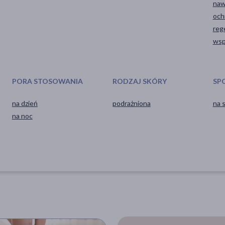
naw
och
reg
wsp
PORA STOSOWANIA
RODZAJ SKÓRY
SP
na dzień
podrażniona
na 
na noc