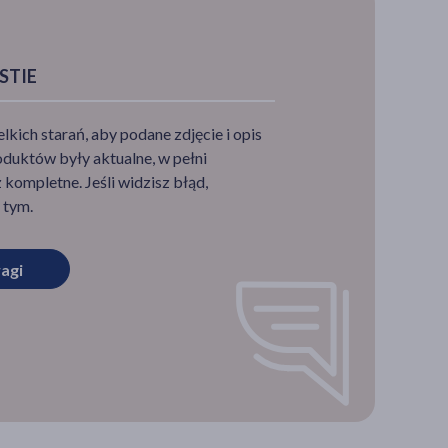
STIE
ich starań, aby podane zdjęcie i opis
duktów były aktualne, w pełni
kompletne. Jeśli widzisz błąd,
 tym.
agi
ub
ielki,
awdę
owanie
to
że