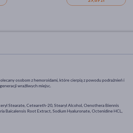
 polecany osobom z hemoroidami, które cierpią z powodu podrażnień i
eneracji wrażliwych miejsc.
ceryl Stearate, Ceteareth-20, Stearyl Alcohol, Oenothera Biennis
laria Baicalensis Root Extract, Sodium Hyaluronate, Octenidine HCL,