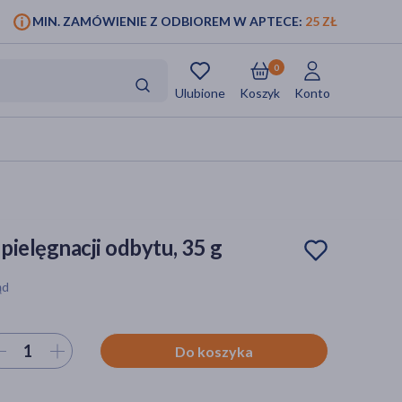
MIN. ZAMÓWIENIE Z ODBIOREM W APTECE:
25 ZŁ
0
Ulubione
Koszyk
Konto
ielęgnacji odbytu, 35 g
ąd
ierz ilość
Do koszyka