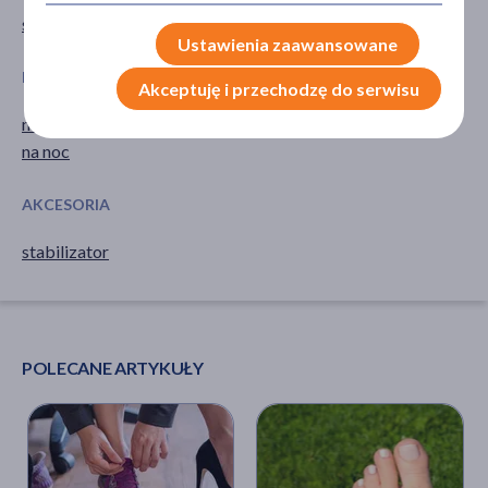
stopy
układ kostno-stawowy
Ustawienia zaawansowane
PORA STOSOWANIA
ROZMIAR
Akceptuję i przechodzę do serwisu
na dzień
uniwersalny
na noc
AKCESORIA
stabilizator
POLECANE ARTYKUŁY