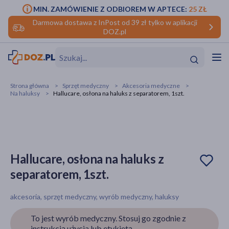
MIN. ZAMÓWIENIE Z ODBIOREM W APTECE:
25 ZŁ
Darmowa dostawa z InPost od 39 zł tylko w aplikacji
DOZ.pl
w
Hit
Hit
Strona główna
Sprzęt medyczny
Akcesoria medyczne
Na haluksy
Hallucare, osłona na haluks z separatorem, 1szt.
ofory
do makijażu
dzieci
ść
Hit
Hit
ące
rmową
kijażu
Hallucare, osłona na haluks z
separatorem, 1szt.
ść
Hit
akcesoria, sprzęt medyczny, wyrób medyczny, haluksy
w
Hit
Hit
To jest wyrób medyczny. Stosuj go zgodnie z
ść
Hit
instrukcją użycia lub etykietą.