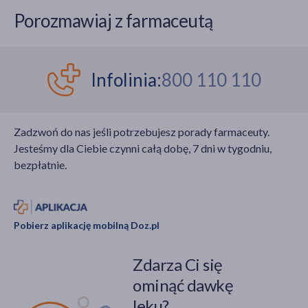
komfort, wsparcie i
tylko defekt
Porozmawiaj z farmaceutą
ochronę, niezależnie od
kosmetyczny, ale
wieku i indywidualnych
również problem
potrzeb.
zdrowotny. Haluksy
mogą powodować silny
Infolinia:
800 110 110
ból, ograniczenie
ruchomości palców
stopy, mogą się również
Zadzwoń do nas jeśli potrzebujesz porady farmaceuty.
przyczyniać do
Jesteśmy dla Ciebie czynni całą dobę, 7 dni w tygodniu,
powstawania zmian
bezpłatnie.
zwyrodnieniowych w
obrębie innych stawów
kończyn dolnych. Jak
leczy się haluksy?
Pobierz aplikację mobilną Doz.pl
Zdarza Ci się
ominąć dawkę
leku?