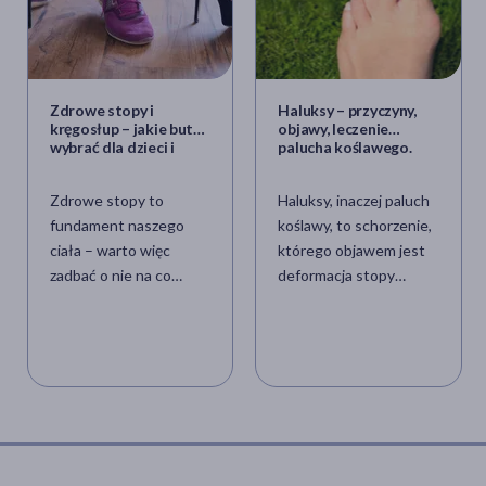
Zdrowe stopy i
Haluksy – przyczyny,
kręgosłup – jakie buty
objawy, leczenie
wybrać dla dzieci i
palucha koślawego.
dorosłych?
Ćwiczenia na haluksy
Zdrowe stopy to
Haluksy, inaczej paluch
fundament naszego
koślawy, to schorzenie,
ciała – warto więc
którego objawem jest
zadbać o nie na co
deformacja stopy
dzień. Odpowiednie
polegająca na znacznym
obuwie odgrywa
odchyleniu palucha na
kluczową rolę w
zewnątrz oraz
profilaktyce problemów
jednoczesnym
zarówno ze stopami, jak
odchyleniu I kości
i kręgosłupem. Dowiedz
śródstopia w kierunku
się, jak wybierać buty,
wewnętrznej krawędzi
które zapewnią
stopy. Haluksy to nie