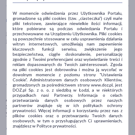
W momencie odwiedzenia przez Użytkownika Portalu,
gromadzone są pliki cookies (tzw. „ciasteczka”) czyli małe
PŁEĆ
WIEK
pliki tekstowe, zawierające niewielkie ilości informacji,
które pobierane są podczas odwiedzania Portalu i
Mężczyzna
dla dorosłych
przechowywane na Urządzeniu Użytkownika. Pliki cookies
są powszechnie stosowane w celu usprawnienia działania
Kobieta
dla seniorów
witryn internetowych, umożliwiają nam zapewnienie
20+
kluczowych funkcji serwisu, zwiększenie jego
bezpieczeństwa, ciągłe doskonalenie, personalizację
30+
zgodnie z Twoimi preferencjami oraz wyświetlanie treści i
40+
reklam dopasowanych do Twoich zainteresowań. Zgoda
na pliki cookies jest dobrowolna i można ją wycofać w
pokaż więcej ...
dowolnym momencie z poziomu strony "Ustawienia
Cookie". Administratorem danych osobowych Klientów,
gromadzonych za pośrednictwem strony www.doz.pl, jest
TYP PRODUKTU
PROBLEM
DOZ.pl Sp. z o. o. z siedzibą w Łodzi, a w niektórych
przypadkach nasi Partnerzy. Informacja o celach
Akcesoria
haluksy
przetwarzania danych osobowych przez naszych
partnerów znajduje się w ich politykach ochrony
Sprzęt medyczny
prywatności. Więcej informacji o korzystaniu przez nas z
Wyrób medyczny
plików cookies oraz o przetwarzaniu Twoich danych
osobowych, w tym o przysługujących Ci uprawnieniach,
znajdziesz w Polityce prywatności.
CZĘŚĆ CIAŁA
UKŁADY NARZĄDOWE