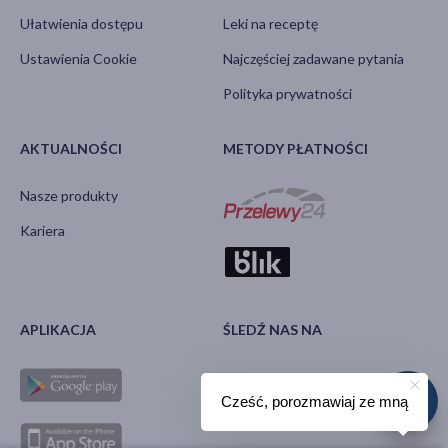
Ułatwienia dostępu
Leki na receptę
Ustawienia Cookie
Najczęściej zadawane pytania
Polityka prywatności
AKTUALNOŚCI
METODY PŁATNOŚCI
Nasze produkty
Kariera
APLIKACJA
ŚLEDŹ NAS NA
Cześć, porozmawiaj ze mną