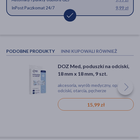
InPost Paczkomat 24/7
9,99 zł
PODOBNE PRODUKTY
INNI KUPOWALI RÓWNIEŻ
DOZ Med, poduszki na odciski,
Qmed HalluTrio, osłona na
18 mm x 18 mm, 9 szt.
haluks z pierścieniem, 2 szt.
akcesoria, wyrób medyczny, opatrunek,
sprzęt medyczny, wyrób medyczny,
odciski, otarcia, pęcherze
akcesoria, haluksy
15,99 zł
21,29 zł