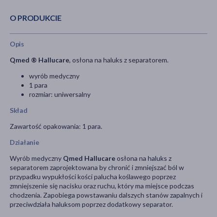
O PRODUKCIE
Opis
Qmed ® Hallucare
, osłona na haluks z separatorem.
wyrób medyczny
1 para
rozmiar: uniwersalny
Skład
Zawartość opakowania: 1 para.
Działanie
Wyrób medyczny
Qmed Hallucare
osłona na haluks z
separatorem
zaprojektowana by chronić i zmniejszać ból w
przypadku wypukłości kości palucha koślawego poprzez
zmniejszenie się nacisku oraz ruchu, który ma miejsce podczas
chodzenia. Zapobiega powstawaniu dalszych stanów zapalnych i
przeciwdziała haluksom poprzez dodatkowy separator.