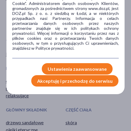
Cookie". Administratorem danych osobowych Klientów,
20+
gromadzonych za pośrednictwem strony www.doz.pl, jest
30+
DOZ.pl Sp. z o. o. z siedzibą w Łodzi, a w niektórych
przypadkach nasi Partnerzy. Informacja o celach
40+
przetwarzania danych osobowych przez naszych
pokaż więcej ...
partnerów znajduje się w ich politykach ochrony
prywatności. Więcej informacji o korzystaniu przez nas z
plików cookies oraz o przetwarzaniu Twoich danych
TYP PRODUKTU
POSTAĆ
osobowych, w tym o przysługujących Ci uprawnieniach,
znajdziesz w Polityce prywatności.
Kosmetyk
sól
DZIAŁANIE/WŁAŚCIWOŚCI
PROBLEM
Ustawienia zaawansowane
odżywcze
zmęczenie
Akceptuję i przechodzę do serwisu
regenerujące
relaksujące
GŁÓWNY SKŁADNIK
CZĘŚĆ CIAŁA
drzewo sandałowe
skóra
olejki eteryczne