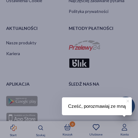
Ustawienia Cookie
Najczęściej zadawane pytania
Polityka prywatności
AKTUALNOŚCI
METODY PŁATNOŚCI
Nasze produkty
Kariera
APLIKACJA
ŚLEDŹ NAS NA
Cześć, porozmawiaj ze mną
0
Koszyk
Ulubione
Konto
Start
Szukaj
Strefa okazji
Nowości
Krótkie daty