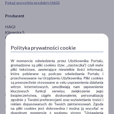
Pokaż wszystkie produkty HAGI
Producent
HAGI
Kijowska 5
03-738 Warszawa
biuro@hagi.com.pl
Polityka prywatności cookie
W momencie odwiedzenia przez Użytkownika Portalu,
gromadzone są pliki cookies (tzw. „ciasteczka”) czyli małe
pliki tekstowe, zawierające niewielkie ilości informacji,
które pobierane są podczas odwiedzania Portalu i
CECHY PRODUKTU
przechowywane na Urządzeniu Użytkownika. Pliki cookies
są powszechnie stosowane w celu usprawnienia działania
witryn internetowych, umożliwiają nam zapewnienie
kluczowych funkcji serwisu, zwiększenie jego
PŁEĆ
WIEK
bezpieczeństwa, ciągłe doskonalenie, personalizację
zgodnie z Twoimi preferencjami oraz wyświetlanie treści i
reklam dopasowanych do Twoich zainteresowań. Zgoda
Mężczyzna
dla dorosłych
na pliki cookies jest dobrowolna i można ją wycofać w
Kobieta
dla seniorów
dowolnym momencie z poziomu strony "Ustawienia