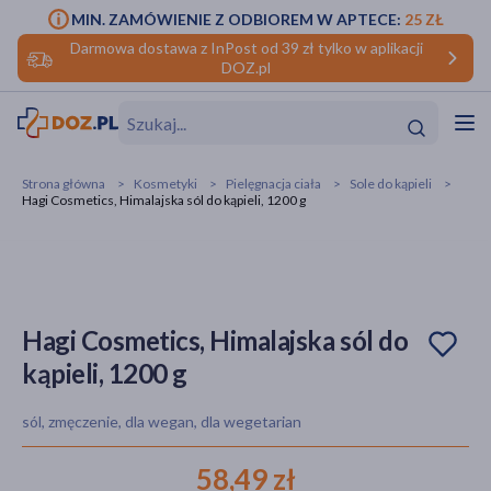
MIN. ZAMÓWIENIE Z ODBIOREM W APTECE:
25 ZŁ
Darmowa dostawa z InPost od 39 zł tylko w aplikacji
DOZ.pl
w
Hit
Hit
Strona główna
Kosmetyki
Pielęgnacja ciała
Sole do kąpieli
Hagi Cosmetics, Himalajska sól do kąpieli, 1200 g
ofory
do makijażu
dzieci
ść
Hit
Hit
ące
rmową
kijażu
Hagi Cosmetics, Himalajska sól do
kąpieli, 1200 g
ść
Hit
sól, zmęczenie, dla wegan, dla wegetarian
w
Hit
Hit
58,49 zł
ść
Hit