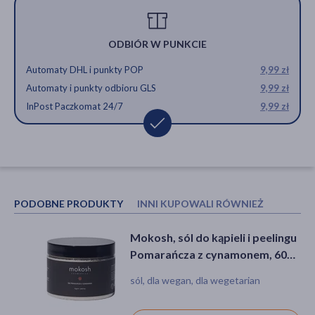
ODBIÓR W PUNKCIE
Automaty DHL i punkty POP
9,99 zł
Automaty i punkty odbioru GLS
9,99 zł
InPost Paczkomat 24/7
9,99 zł
PODOBNE PRODUKTY
INNI KUPOWALI RÓWNIEŻ
Mokosh, sól do kąpieli i peelingu
Kneipp, kryształki do kąpieli z
Pomarańcza z cynamonem, 600
soli mineralnej, Goodbye Stress,
g
500 g
sól, dla wegan, dla wegetarian
sól, produkt naturalny, kąpiel,
odprężenie