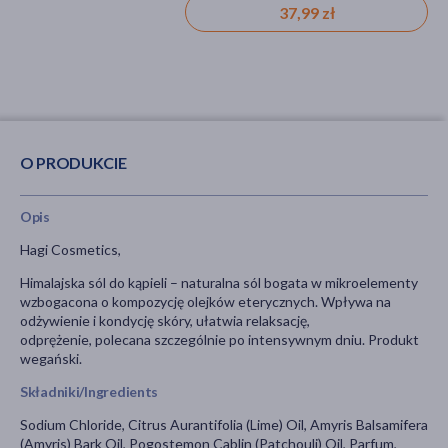
37,99 zł
27,29 zł
O PRODUKCIE
Opis
Hagi Cosmetics,
Himalajska sól do kąpieli – naturalna sól bogata w mikroelementy
wzbogacona o kompozycję olejków eterycznych. Wpływa na
odżywienie i kondycję skóry, ułatwia relaksację,
odprężenie, polecana szczególnie po intensywnym dniu. Produkt
wegański.
Składniki/Ingredients
Sodium Chloride, Citrus Aurantifolia (Lime) Oil, Amyris Balsamifera
(Amyris) Bark Oil, Pogostemon Cablin (Patchouli) Oil, Parfum,