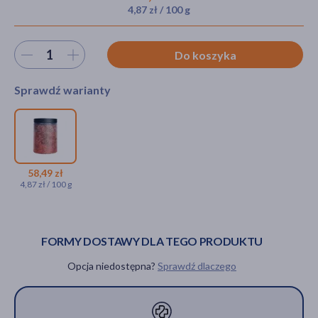
4,87 zł / 100 g
Wybierz ilość
Do koszyka
akijażu
Sprawdź warianty
Hit
Hagi Cosmetics, Himalajska
sól do kąpieli, 1200 g
58,49 zł
58,49 zł
4,87 zł / 100 g
FORMY DOSTAWY DLA TEGO PRODUKTU
Opcja niedostępna?
Sprawdź dlaczego