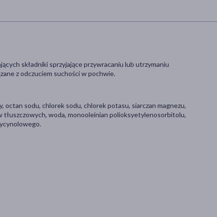
ych składniki sprzyjające przywracaniu lub utrzymaniu
zane z odczuciem suchości w pochwie.
, octan sodu, chlorek sodu, chlorek potasu, siarczan magnezu,
w tłuszczowych, woda, monooleinian polioksyetylenosorbitolu,
rycynolowego.