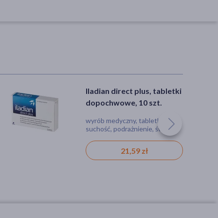
Iladian direct plus, tabletki
DOZ PRODUCT
dopochwowe, 10 szt.
HialuIntima, nawilżające
globulki dopochwowe, 10
wyrób medyczny, tabletka,
wyrób medyczny, globulki,
szt.
suchość, podrażnienie, świąd,
pieczenie, podrażnienie,
upławy, pieczenie
suchość, świąd
21,59 zł
29,99 zł