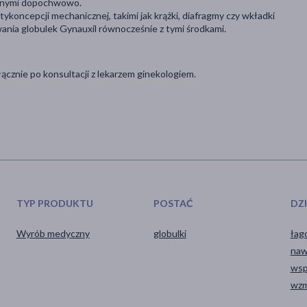
wanymi dopochwowo.
oncepcji mechanicznej, takimi jak krążki, diafragmy czy wkładki
owania globulek Gynauxil równocześnie z tymi środkami.
cznie po konsultacji z lekarzem ginekologiem.
TYP PRODUKTU
POSTAĆ
DZ
Wyrób medyczny
globulki
łag
naw
wsp
wzm