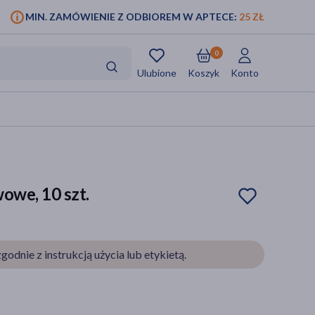
MIN. ZAMÓWIENIE Z ODBIOREM W APTECE:
25 ZŁ
0
Ulubione
Koszyk
Konto
owe, 10 szt.
godnie z instrukcją użycia lub etykietą.