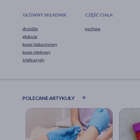
GŁÓWNY SKŁADNIK
CZĘŚĆ CIAŁA
drożdże
pochwa
glukoza
kwas hialuronowy
kwas mlekowy
triglicerydy
POLECANE ARTYKUŁY