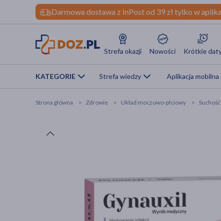
Darmowa dostawa z InPost od 39 zł tylko w aplika
Strefa okazji
Nowości
Krótkie dat
KATEGORIE
Strefa wiedzy
Aplikacja mobilna
Strona główna
Zdrowie
Układ moczowo-płciowy
Suchość