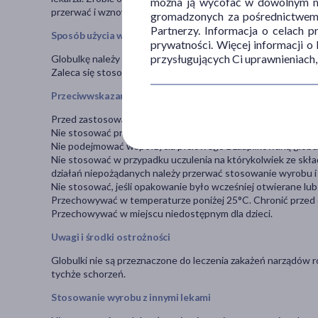
można ją wycofać w dowolnym mo
przerwać i wznowić po zakończeniu menstruacji.
gromadzonych za pośrednictwem s
Partnerzy. Informacja o celach 
Sposób użycia wyrobu medycznego
prywatności. Więcej informacji o
przysługujących Ci uprawnieniach,
Globulkę należy umieścić głęboko w pochwie.
Zaleca się stosowanie globulek Gynauxil na noc.
Przeciwwskazania i środki ostrożności
Przed zastosowaniem należy zapoznać się z treścią instrukcji 
Nie stosować preparatu podczas trwania miesiączki.
Nie podejmować współżycia płciowego z zaaplikowaną globu
Nie stosować w przypadku uczulenia na którykolwiek ze skł
działań niepożądanych należy przerwać stosowanie wyrobu i 
Nie stosować, jeśli opakowanie było wcześniej otwierane lu
Przechowywać w temperaturze poniżej 25°C. Chronić przed 
Przechowywać w miejscu niedostępnym dla dzieci.
Uwagi i środki ostrożności
Globulki nie są przeznaczone do leczenia zakażeń narządów ro
tychże schorzeń.
Stosowanie wyrobu z innymi lekami