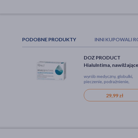
PODOBNE PRODUKTY
INNI KUPOWALI 
DOZ PRODUCT
Mucovagin, globulki
HialuIntima, nawilżając
dopochwowe, 10 szt.
globulki dopochwowe, 
wyrób medyczny, globulki,
wyrób medyczny, globulki, bó
szt.
pieczenie, podrażnienie,
suchość, podrażnienie,
suchość, świąd
pieczenie
29,99 zł
28,99 zł