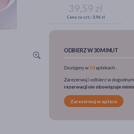
39,59 zł
Cena za szt.: 3,96 zł
ODBIERZ W 30 MINUT
Dostępny w
10
aptekach .
Zarezerwuj i odbierz w dogodnym
rezerwacji nie obowiązuje min
Zarezerwuj w aptece