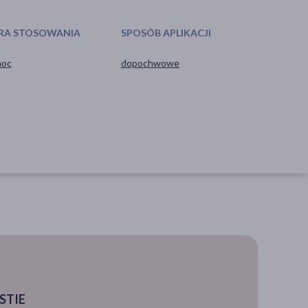
RA STOSOWANIA
SPOSÓB APLIKACJI
noc
dopochwowe
STIE