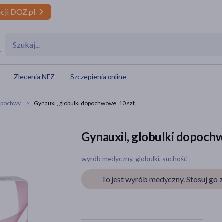
cji DOZ.pl
y
Zlecenia NFZ
Szczepienia online
 pochwy
Gynauxil, globulki dopochwowe, 10 szt.
Gynauxil, globulki dopochw
wyrób medyczny, globulki, suchość
To jest wyrób medyczny. Stosuj go z