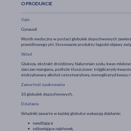
O PRODUKCIE
Opis
Gynauxil
Wyrób medyczny w postaci globulek dopochwowych zawierając
prawidłowego pH. Stosowanie produktu łagodzi objawy zwią
Skład
Glukoza, ekstrakt drożdżowy, hialuronian sodu, kwas mlekowy
siarczan manganu, podłoże tłuszczowe: trójglicerydy kwasó
etoksylowany alkohol cetostearylowy, monogliceryd kwasu 
Zawartość opakowania
10 globulek dopochwowych.
Działanie
Składniki zawarte w każdej globulce wykazują działanie:
nawilżające
odżywiające nabłonek,