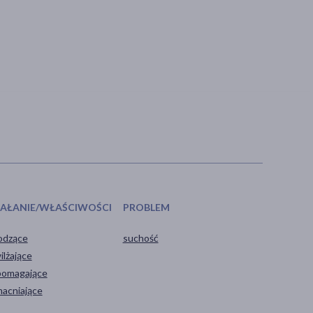
IAŁANIE/WŁAŚCIWOŚCI
PROBLEM
odzące
suchość
ilżające
omagające
acniające