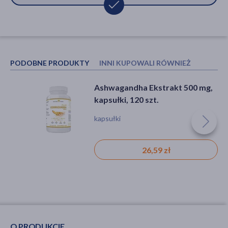
PODOBNE PRODUKTY
INNI KUPOWALI RÓWNIEŻ
Ashwagandha Ekstrakt 500 mg,
Olimp Creatine 1250 Mega Caps
kapsułki, 120 szt.
, kapsułki, 120 szt.
kapsułki
kapsułki, wytrzymałość, trening
26,59 zł
33,99 zł
O PRODUKCIE