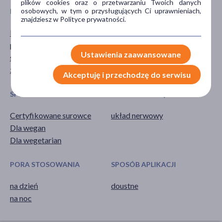
plików cookies oraz o przetwarzaniu Twoich danych
osobowych, w tym o przysługujących Ci uprawnieniach,
PROBLEM
GŁÓWNY SKŁADNIK
znajdziesz w Polityce prywatności.
koncentracja
ashwagandha (witania
ospała)
pamięć
Ustawienia zaawansowane
stres
zmęczenie
Akceptuję i przechodzę do serwisu
SPECYFIKA
UKŁADY NARZĄDOWE
Certyfikowane surowce
układ nerwowy
Dla wegan
Dla wegetarian
PORA STOSOWANIA
SPOSÓB APLIKACJI
na dzień
doustne
na noc