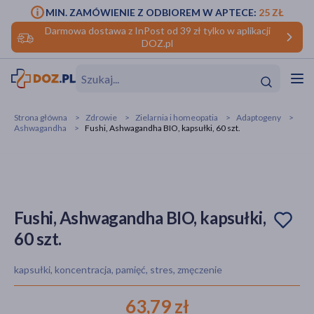
MIN. ZAMÓWIENIE Z ODBIOREM W APTECE:
25 ZŁ
Darmowa dostawa z InPost od 39 zł tylko w aplikacji
DOZ.pl
w
Hit
Hit
Strona główna
Zdrowie
Zielarnia i homeopatia
Adaptogeny
Ashwagandha
Fushi, Ashwagandha BIO, kapsułki, 60 szt.
ofory
do makijażu
dzieci
ść
Hit
Hit
ące
rmową
kijażu
Fushi, Ashwagandha BIO, kapsułki,
60 szt.
ść
Hit
kapsułki, koncentracja, pamięć, stres, zmęczenie
w
Hit
Hit
63,79 zł
ść
Hit