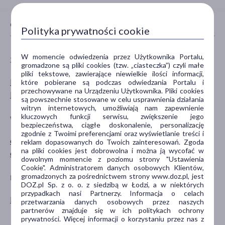
CECHY PRODUKTU
Polityka prywatności cookie
W momencie odwiedzenia przez Użytkownika Portalu,
ZALECENIA ŻYWIENIOWE
PŁEĆ
gromadzone są pliki cookies (tzw. „ciasteczka”) czyli małe
pliki tekstowe, zawierające niewielkie ilości informacji,
Bez dodatku cukru
Mężczyzna
które pobierane są podczas odwiedzania Portalu i
przechowywane na Urządzeniu Użytkownika. Pliki cookies
Bez laktozy
Kobieta
są powszechnie stosowane w celu usprawnienia działania
witryn internetowych, umożliwiają nam zapewnienie
kluczowych funkcji serwisu, zwiększenie jego
WIEK
TYP PRODUKTU
bezpieczeństwa, ciągłe doskonalenie, personalizację
zgodnie z Twoimi preferencjami oraz wyświetlanie treści i
dla dorosłych
Suplement diety
reklam dopasowanych do Twoich zainteresowań. Zgoda
na pliki cookies jest dobrowolna i można ją wycofać w
dla seniorów
dowolnym momencie z poziomu strony "Ustawienia
Cookie". Administratorem danych osobowych Klientów,
gromadzonych za pośrednictwem strony www.doz.pl, jest
POSTAĆ
DZIAŁANIE/WŁAŚCIWOŚCI
DOZ.pl Sp. z o. o. z siedzibą w Łodzi, a w niektórych
przypadkach nasi Partnerzy. Informacja o celach
kapsułki
wspomagające
przetwarzania danych osobowych przez naszych
partnerów znajduje się w ich politykach ochrony
wzmacniające
prywatności. Więcej informacji o korzystaniu przez nas z