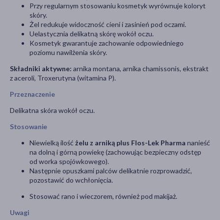
Przy regularnym stosowaniu kosmetyk wyrównuje koloryt
skóry.
Żel redukuje widoczność cieni i zasinień pod oczami.
Uelastycznia delikatną skórę wokół oczu.
Kosmetyk gwarantuje zachowanie odpowiedniego
poziomu nawilżenia skóry.
Składniki aktywne:
arnika montana, arnika chamissonis, ekstrakt
z aceroli, Troxerutyna (witamina P).
Przeznaczenie
Delikatna skóra wokół oczu.
Stosowanie
Niewielką ilość
żelu z arniką plus
Flos-Lek Pharma
nanieść
na dolną i górną powiekę (zachowując bezpieczny odstęp
od worka spojówkowego).
Następnie opuszkami palców delikatnie rozprowadzić,
pozostawić do wchłonięcia.
Stosować rano i wieczorem, również pod makijaż.
Uwagi