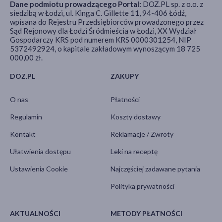
Dane podmiotu prowadzącego Portal:
DOZ.PL sp. z o.o. z
siedzibą w Łodzi, ul. Kinga C. Gillette 11, 94-406 Łódź,
wpisana do Rejestru Przedsiębiorców prowadzonego przez
Sąd Rejonowy dla Łodzi Śródmieścia w Łodzi, XX Wydział
Gospodarczy KRS pod numerem KRS 0000301254, NIP
5372492924, o kapitale zakładowym wynoszącym 18 725
000,00 zł.
DOZ.PL
ZAKUPY
O nas
Płatności
Regulamin
Koszty dostawy
Kontakt
Reklamacje / Zwroty
Ułatwienia dostępu
Leki na receptę
Ustawienia Cookie
Najczęściej zadawane pytania
Polityka prywatności
AKTUALNOŚCI
METODY PŁATNOŚCI