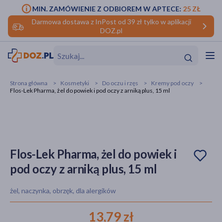
MIN. ZAMÓWIENIE Z ODBIOREM W APTECE:
25 ZŁ
Darmowa dostawa z InPost od 39 zł tylko w aplikacji
DOZ.pl
w
Hit
Hit
Strona główna
Kosmetyki
Do oczu i rzęs
Kremy pod oczy
Flos-Lek Pharma, żel do powiek i pod oczy z arniką plus, 15 ml
ofory
do makijażu
dzieci
ść
Hit
Hit
ące
rmową
kijażu
Flos-Lek Pharma, żel do powiek i
pod oczy z arniką plus, 15 ml
ść
Hit
żel, naczynka, obrzęk, dla alergików
w
Hit
Hit
13,79 zł
ść
Hit