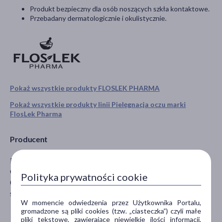
Produkt bezpieczny dla osób noszących szkła kontaktowe.
Przebadany dermatologicznie i okulistycznie.
Pokaż wszystkie produkty FLOSLEK PHARMA
Pokaż wszystkie produkty linii Pielęgnacja oczu marki
FlosLek Pharma
Producent
FLOSLEK Sp. z o o.
GEODETÓW 154
Polityka prywatności cookie
05-500 Piaseczno
sekretariat@floslek.pl
W momencie odwiedzenia przez Użytkownika Portalu,
gromadzone są pliki cookies (tzw. „ciasteczka”) czyli małe
pliki tekstowe, zawierające niewielkie ilości informacji,