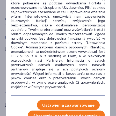
które pobierane są podczas odwiedzania Portalu i
przechowywane na Urządzeniu Użytkownika. Pliki cookies
są powszechnie stosowane w celu usprawnienia działania
witryn internetowych, umożliwiają nam zapewnienie
CECHY PRODUKTU
kluczowych funkcji serwisu, zwiększenie jego
bezpieczeństwa, ciągłe doskonalenie, personalizację
zgodnie z Twoimi preferencjami oraz wyświetlanie treści i
reklam dopasowanych do Twoich zainteresowań. Zgoda
PŁEĆ
WIEK
na pliki cookies jest dobrowolna i można ją wycofać w
dowolnym momencie z poziomu strony "Ustawienia
Cookie". Administratorem danych osobowych Klientów,
Kobieta
dla dorosłych
gromadzonych za pośrednictwem strony www.doz.pl, jest
dla seniorów
DOZ.pl Sp. z o. o. z siedzibą w Łodzi, a w niektórych
przypadkach nasi Partnerzy. Informacja o celach
20+
przetwarzania danych osobowych przez naszych
30+
partnerów znajduje się w ich politykach ochrony
prywatności. Więcej informacji o korzystaniu przez nas z
40+
plików cookies oraz o przetwarzaniu Twoich danych
pokaż więcej ...
osobowych, w tym o przysługujących Ci uprawnieniach,
znajdziesz w Polityce prywatności.
TYP PRODUKTU
POSTAĆ
Kosmetyk
żel
Ustawienia zaawansowane
Akceptuję i przechodzę do serwisu