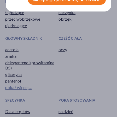
DZIAŁANIE/WŁAŚCIWOŚCI
PROBLEM
łagodzące
naczynka
przeciwobrzękowe
obrzęk
ujędrniające
GŁÓWNY SKŁADNIK
CZĘŚĆ CIAŁA
acerola
oczy
arnika
dekspantenol (prowitamina
B5)
gliceryna
pantenol
pokaż więcej ...
SPECYFIKA
PORA STOSOWANIA
Dla alergików
na dzień