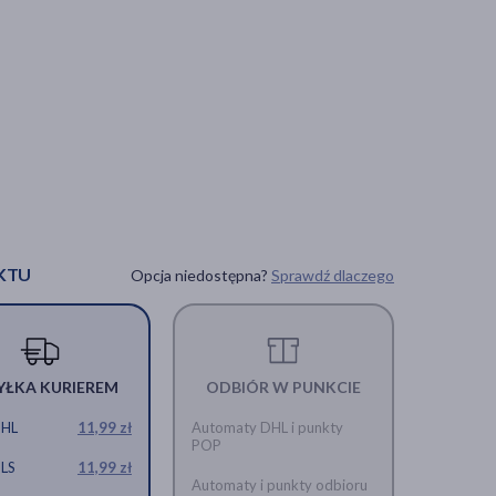
KTU
Opcja niedostępna?
Sprawdź dlaczego
YŁKA KURIEREM
ODBIÓR W PUNKCIE
DHL
11,99 zł
Automaty DHL i punkty
POP
GLS
11,99 zł
Automaty i punkty odbioru