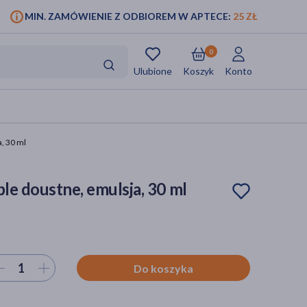
MIN. ZAMÓWIENIE Z ODBIOREM W APTECE:
25 ZŁ
0
Ulubione
Koszyk
Konto
, 30 ml
le doustne, emulsja, 30 ml
ierz ilość
Do koszyka