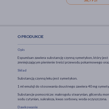
O PRODUKCIE
Opis
Espumisan zawiera substancję czynną symetykon, który je
zmniejszającym pienienie treści przewodu pokarmowego or
Skład
Substancją czynną leku jest symetykon.
1 ml emulsji do stosowania doustnego zawiera 40 mg symet
Substancje pomocnicze: makrogolu stearynian, glicerolu mo
sodu cytynian, sukraloza, kwas sorbowy, woda oczyszczona.
Dawkowanie