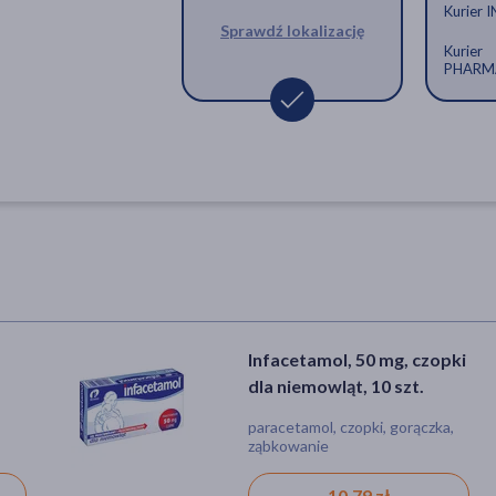
Kurier 
Sprawdź lokalizację
Kurier
PHARM
Infacetamol, 50 mg, czopki
dla niemowląt, 10 szt.
paracetamol, czopki, gorączka,
ząbkowanie
10,79 zł