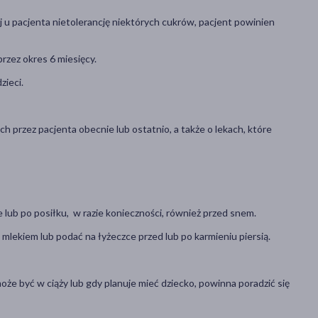
j u pacjenta nietolerancję niektórych cukrów, pacjent powinien
zez okres 6 miesięcy.
zieci.
h przez pacjenta obecnie lub ostatnio, a także o lekach, które
lub po posiłku, w razie konieczności, również przed snem.
lekiem lub podać na łyżeczce przed lub po karmieniu piersią.
 może być w ciąży lub gdy planuje mieć dziecko, powinna poradzić się