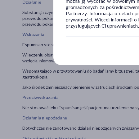
można ją wycofać w dowolnym mo
Działanie
gromadzonych za pośrednictwem s
Substancja czynna leku, symetykon, powoduje pękanie pęch
Partnerzy. Informacja o celach 
przewodu pokarmowego. Dzięki temu gazy, uwolnione na tej d
prywatności. Więcej informacji o
przewodu pokarmowego w wyniku ruchów perystaltycznych j
przysługujących Ci uprawnieniach,
Wskazania
Espumisan stosuje się:
W leczeniu objawowym zaburzeń żołądkowo-jelitowych związa
wzdęcia, niemowlęca kolka jelitowa u niemowląt powyżej 1 mie
Wspomagająco w przygotowaniu do badań lamy brzusznej, takic
gastroskopia.
Jako środek zmniejszający pienienie w zatruciach środkami 
Przeciwwskazania
Nie stosować leku Espumisan jeśli pacjent ma uczulenie na 
Działania niepożądane
Dotychczas nie zanotowano działań niepożądanych związany
Ostrzeżenia i środki ostrożności