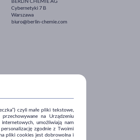
BERLIN CHEMIE AG
Cybernetyki 7 B
Warszawa
biuro@berlin-chemie.com
zka”) czyli małe pliki tekstowe,
u i przechowywane na Urządzeniu
 internetowych, umożliwiają nam
, personalizację zgodnie z Twoimi
a pliki cookies jest dobrowolna i