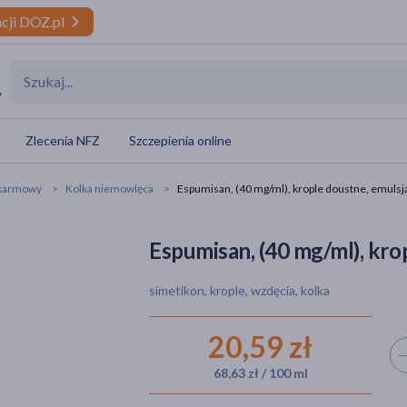
cji DOZ.pl
y
Zlecenia NFZ
Szczepienia online
okarmowy
Kolka niemowlęca
Espumisan, (40 mg/ml), krople doustne, emulsja
Espumisan, (40 mg/ml), krop
simetikon, krople, wzdęcia, kolka
20,59 zł
Wyb
68,63 zł / 100 ml