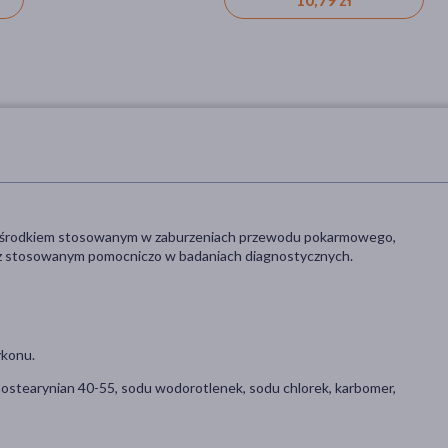
st środkiem stosowanym w zaburzeniach przewodu pokarmowego,
az stosowanym pomocniczo w badaniach diagnostycznych.
ykonu.
nostearynian 40-55, sodu wodorotlenek, sodu chlorek, karbomer,