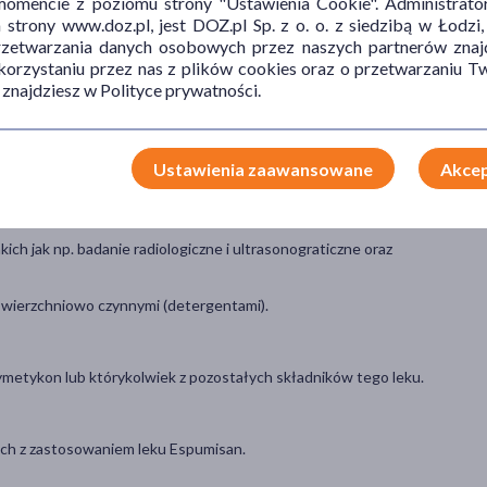
mencie z poziomu strony "Ustawienia Cookie". Administrat
trony www.doz.pl, jest DOZ.pl Sp. z o. o. z siedzibą w Łodzi,
erzyków gazu, zawartych w masach pokarmowych i w śluzie
przetwarzania danych osobowych przez naszych partnerów znajd
rodze, mogą być wchłaniane przez ścianę jelita lub usuwane z
 korzystaniu przez nas z plików cookies oraz o przetwarzaniu
elit.
 znajdziesz w Polityce prywatności.
Ustawienia zaawansowane
Akcep
nych z nadmiernym gromadzeniem się gazów, takich jak. np.:
siąca życia.
h jak np. badanie radiologiczne i ultrasonograticzne oraz
powierzchniowo czynnymi (detergentami).
symetykon lub którykolwiek z pozostałych składników tego leku.
ch z zastosowaniem leku Espumisan.