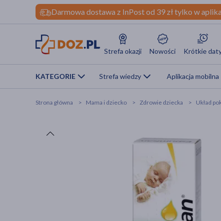
Darmowa dostawa z InPost od 39 zł tylko w aplika
Strefa okazji
Nowości
Krótkie dat
KATEGORIE
Strefa wiedzy
Aplikacja mobilna
Strona główna
Mama i dziecko
Zdrowie dziecka
Układ p