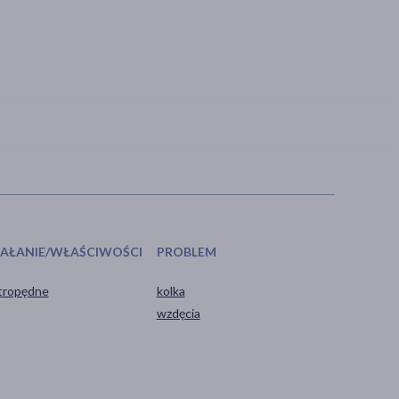
IAŁANIE/WŁAŚCIWOŚCI
PROBLEM
tropędne
kolka
wzdęcia