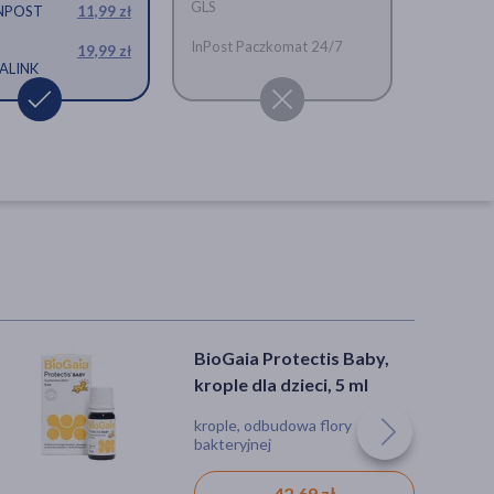
GLS
INPOST
11,99 zł
InPost Paczkomat 24/7
19,99 zł
ALINK
BioGaia Protectis Baby,
krople dla dzieci, 5 ml
krople, odbudowa flory
bakteryjnej
42,69 zł