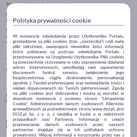
Stosowanie leku z jedzeniem i piciem
Nie należy przyjmować leku podczas jedzenia ani tuż przed
Polityka prywatności cookie
jedzeniem, ze względu na ryzyko zachłyśnięcia.
Lek najlepiej przyjmować godzinę przed posiłkiem lub godzinę po
posiłku. Należy zachować ostrożność podczas picia gorących
W momencie odwiedzenia przez Użytkownika Portalu,
gromadzone są pliki cookies (tzw. „ciasteczka”) czyli małe
napojów i jedzenia gorących pokarmów.
pliki tekstowe, zawierające niewielkie ilości informacji,
które pobierane są podczas odwiedzania Portalu i
Ze względu na zmniejszoną wrażliwość na ciepło, wzrasta ryzyko
przechowywane na Urządzeniu Użytkownika. Pliki cookies
oparzenia błony śluzowej jamy ustnej oraz gardła. Podczas
są powszechnie stosowane w celu usprawnienia działania
stosowania leku Envil gardło nie należy spożywać produktów
witryn internetowych, umożliwiają nam zapewnienie
mlecznych, ponieważ zmniejszają one wchłanianie cynku.
kluczowych funkcji serwisu, zwiększenie jego
bezpieczeństwa, ciągłe doskonalenie, personalizację
Ciąża i karmienie piersią
zgodnie z Twoimi preferencjami oraz wyświetlanie treści i
reklam dopasowanych do Twoich zainteresowań. Zgoda
Jeśli pacjentka jest w ciąży lub karmi piersią, przypuszcza że może
na pliki cookies jest dobrowolna i można ją wycofać w
być w ciąży lub gdy planuje mieć dziecko, powinna poradzić się
dowolnym momencie z poziomu strony "Ustawienia
lekarza lub farmaceuty przed zastosowaniem tego leku.
Cookie". Administratorem danych osobowych Klientów,
gromadzonych za pośrednictwem strony www.doz.pl, jest
Stosowanie leku u dzieci i młodzieży
DOZ.pl Sp. z o. o. z siedzibą w Łodzi, a w niektórych
przypadkach nasi Partnerzy. Informacja o celach
Leku Envil gardło nie wolno stosować u dzieci w wieku poniżej 6
przetwarzania danych osobowych przez naszych
lat.
partnerów znajduje się w ich politykach ochrony
prywatności. Więcej informacji o korzystaniu przez nas z