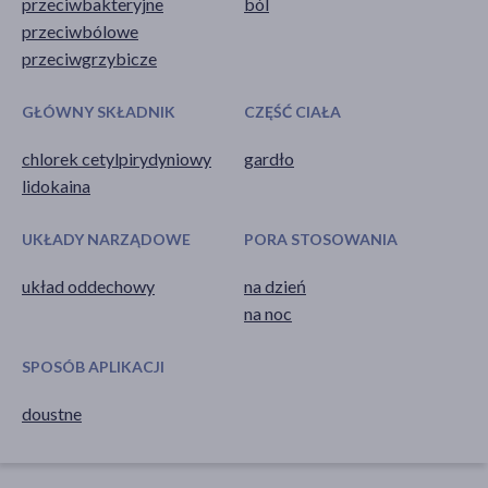
przeciwbakteryjne
ból
przeciwbólowe
przeciwgrzybicze
GŁÓWNY SKŁADNIK
CZĘŚĆ CIAŁA
chlorek cetylpirydyniowy
gardło
lidokaina
UKŁADY NARZĄDOWE
PORA STOSOWANIA
układ oddechowy
na dzień
na noc
SPOSÓB APLIKACJI
doustne