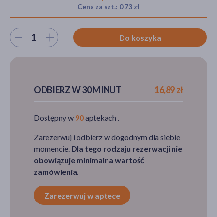
Cena za szt.: 0,73 zł
Wybierz ilość
Do koszyka
akijażu
Hit
ODBIERZ W 30 MINUT
16,89 zł
Dostępny w
90
aptekach .
Zarezerwuj i odbierz w dogodnym dla siebie
momencie.
Dla tego rodzaju rezerwacji nie
obowiązuje minimalna wartość
zamówienia.
Zarezerwuj w aptece