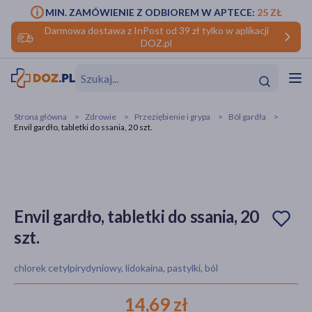
MIN. ZAMÓWIENIE Z ODBIOREM W APTECE:
25 ZŁ
Darmowa dostawa z InPost od 39 zł tylko w aplikacji
DOZ.pl
w
Hit
Hit
Strona główna
Zdrowie
Przeziębienie i grypa
Ból gardła
Envil gardło, tabletki do ssania, 20 szt.
ofory
do makijażu
dzieci
ść
Hit
Hit
ące
rmową
kijażu
Envil gardło, tabletki do ssania, 20
szt.
ść
Hit
chlorek cetylpirydyniowy, lidokaina, pastylki, ból
w
Hit
Hit
14,69 zł
ść
Hit