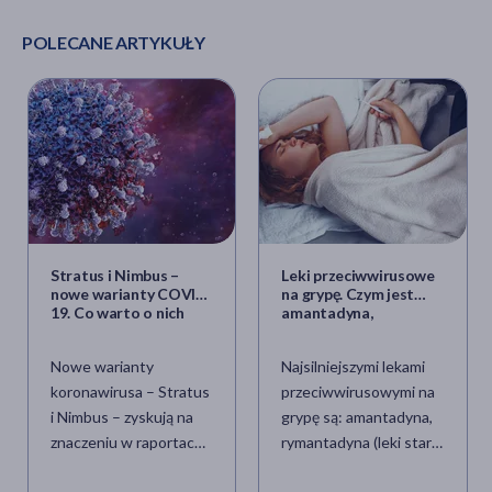
POLECANE ARTYKUŁY
Stratus i Nimbus –
Leki przeciwwirusowe
nowe warianty COVID-
na grypę. Czym jest
19. Co warto o nich
amantadyna,
wiedzieć? Jest nowy
rymantadyna,
objaw
oseltamiwir i
Nowe warianty
Najsilniejszymi lekami
zanamiwir?
koronawirusa – Stratus
przeciwwirusowymi na
i Nimbus – zyskują na
grypę są: amantadyna,
znaczeniu w raportach
rymantadyna (leki starej
epidemiologicznych.
generacji), oseltamiwir i