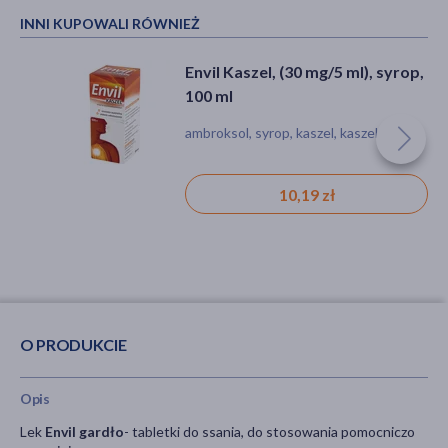
INNI KUPOWALI RÓWNIEŻ
Envil Kaszel, (30 mg/5 ml), syrop,
100 ml
ambroksol, syrop, kaszel, kaszel mokry
10,19 zł
O PRODUKCIE
Opis
Lek
Envil gardło
- tabletki do ssania, do stosowania pomocniczo