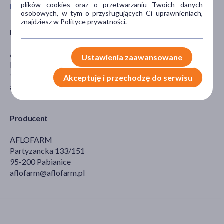
plików cookies oraz o przetwarzaniu Twoich danych
Pokaż wszystkie produkty ENVIL
osobowych, w tym o przysługujących Ci uprawnieniach,
znajdziesz w Polityce prywatności.
Podmiot odpowiedzialny
AFLOFARM
Ustawienia zaawansowane
Partyzancka 133/151
95-200 Pabianice
Akceptuję i przechodzę do serwisu
aflofarm@aflofarm.pl
Producent
AFLOFARM
Partyzancka 133/151
95-200 Pabianice
aflofarm@aflofarm.pl