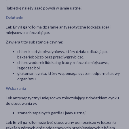
Tabletkę należy ssać powoli w jamie ustnej.
Działanie
Lek
Envil gardło
ma działanie antyseptyczne (odkażające) i
miejscowo znieczulające.
Zawiera trzy substancje czynne:
chlorek cetylopirydyniowy, który działa odkażająco,
bakteriobójczo oraz przeciwgrzybiczo,
chlorowodorek lidokainy, który znieczula miejscowo,
łagodząc ból,
glukonian cynku, który wspomaga system odpornościowy
organizmu.
Wskazania
Lek antyseptyczny i miejscowo znieczulający z dodatkiem cynku
do stosowania w:
stanach zapalnych gardła i jamy ustnej
Lek
Envil gardło
może być stosowany pomocniczo w leczeniu
zakażeń górnych dróg oddechowych przebiegających z bólem