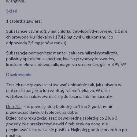
w anginie.
Skład
1 tabletka zawiera:
Substancje czynne:
1,5 mg chlorku cetylopirydyniowego, 1,0 mg
chlorowodorku lidokainy i 17,42 mg cynku glukonianu (co
odpowiada 2,5 mg jonów cynku).
Substancje pomocnicze:
mentol, celuloza mikrokrystaliczna,
poliwinylopirolidon, aspartam, kwas cytrynowy bezwodny,
kroskarmeloza sodowa, talk, magnezu stearynian, glicerol 99,5%.
Dawkowanie
Ten lek należy zawsze stosować dokładnie tak, jak opisano w
ulotce dla pacjenta lub według zaleceń lekarza. W razie
wątpliwości należy zwrócić się do lekarza lub farmaceuty.
Dorośli:
ssać powoli jedną tabletkę co 1 lub 2 godziny. nie
przekraczać dawki 8 tabletek na dobę.
Dzieci od 6 roku życia:
ssać powoli jedną tabletkę co 2 lub 3
godziny. Nie przekraczać dawki 6 tabletek na dobę. nie
przyjmować leku w czasie posiłku. Najlepiej godzinę przed lub po
posiłku.