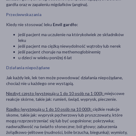
gardła oraz w zapaleniu migdałków (angina).
Przeciwwskazania
Kiedy nie stosować leku
Envil gardło:
jeśli pacjent ma uczulenie na którykolwiek ze składników
leku
jeśli pacjent ma ciężką niewydolność wątroby lub nerek
jeśli pacjent choruje na methemoglobinemię
u dzieci w wieku poniżej 6 lat
Działania niepożądane
Jak każdy lek, lek ten może powodować działania niepożądane,
chociaż nie u każdego one wystąpią.
Niezbyt często (występują u 1 do 10 osób na 1 000):
miejscowe
reakcje skórne, takie jak: rumień, świąd, wyprysk, pieczenie.
Rzadko (występują u 1 do 10 osób na 10 000):
ciężkie reakcje
skome, takie jak: wyprysk pęcherzowy lub pryszczowaty, które
mogą rozprzestrzeniać się lub być uogolnione; pokrzywka;
nadwrażliwość na światło słoneczne; ból głowy; zaburzenia
żołądkowo-jelitowe (nudności, bóle brzucha, biegunka); wymioty,