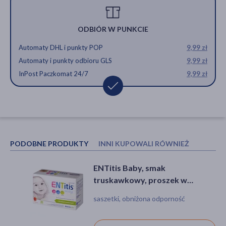
ODBIÓR W PUNKCIE
Automaty DHL i punkty POP
9,99 zł
Automaty i punkty odbioru GLS
9,99 zł
InPost Paczkomat 24/7
9,99 zł
PODOBNE PRODUKTY
INNI KUPOWALI RÓWNIEŻ
ENTitis Baby, smak
ENTitis Baby, smak
truskawkowy, proszek w
truskawkowy, proszek w
saszetkach, 30 szt.
saszetkach, 30 szt.
saszetki, obniżona odporność
saszetki, obniżona odporność