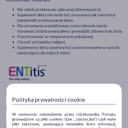
Nie należy przekraczać zalecanej dziennej porcji.
Suplement diety nie może być stosowany jak substytut
(zamiennik) zróżnicowanej diety.
Dla utrzymania prawidłowego stanu zdrowia należy
stosować zróżnicowaną dietę i prowadzić zdrowy tryb życia.
Przechowywać w temperaturze pokojowej.
Chronić od światła i wilgoci.
Suplementy diety powinny być przechowywane w sposób
niedostępny dla małych dzieci
Pokaż wszystkie produkty ENTITIS
Polityka prywatności cookie
Producent
W momencie odwiedzenia przez Użytkownika Portalu,
gromadzone są pliki cookies (tzw. „ciasteczka”) czyli małe
Polski Lek Sp. z o.o.
pliki tekstowe, zawierające niewielkie ilości informacji,
Chopina 10