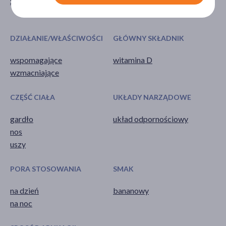
Suplement diety
proszek
saszetki
DZIAŁANIE/WŁAŚCIWOŚCI
GŁÓWNY SKŁADNIK
wspomagające
witamina D
wzmacniające
CZĘŚĆ CIAŁA
UKŁADY NARZĄDOWE
gardło
układ odpornościowy
nos
uszy
PORA STOSOWANIA
SMAK
na dzień
bananowy
na noc