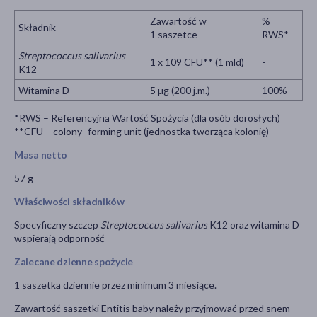
Zawartość w
%
Składnik
1 saszetce
RWS*
Streptococcus salivarius
1 x 109 CFU** (1 mld)
-
K12
Witamina D
5 µg (200 j.m.)
100%
*RWS – Referencyjna Wartość Spożycia (dla osób dorosłych)
**CFU – colony- forming unit (jednostka tworząca kolonię)
Masa netto
57 g
Właściwości składników
Specyficzny szczep
Streptococcus salivarius
K12 oraz witamina D
wspierają odporność
Zalecane dzienne spożycie
1 saszetka dziennie przez minimum 3 miesiące.
Zawartość saszetki Entitis baby należy przyjmować przed snem