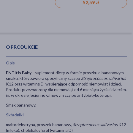
52,59 zł
52,59 zł
O PRODUKCIE
Opis
ENTitis Baby
- suplement diety w formie proszku o bananowym
smaku, który zawiera specyficzny szczep
Streptococcus salivarius
K12 oraz witaminę D, wspierające odporność niemowląt i dzieci.
Produkt przeznaczony dla niemowląt od 6 miesiąca życia i dzieci m.
in. w okresie jesienno-zimowym czy po antybiotykoterapii.
Smak bananowy.
Składniki
maltodekstryna, proszek bananowy,
Streptococcus salivarius
K12
(mleko), cholekalcyferol (witamina D)