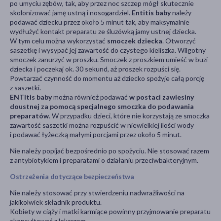
po umyciu zębów, tak, aby przez noc szczep mógł skutecznie
skolonizować jamę ustną i nosogardziel.
Entitis baby
należy
podawać dziecku przez około 5 minut tak, aby maksymalnie
wydłużyć kontakt preparatu ze śluzówką jamy ustnej dziecka.
W tym celu można wykorzystać
smoczek dziecka
. Otworzyć
saszetkę i wysypać jej zawartość do czystego kieliszka. Wilgotny
smoczek zanurzyć w proszku. Smoczek z proszkiem umieść w buzi
dziecka i poczekaj ok. 30 sekund, aż proszek rozpuści się.
Powtarzać czynność do momentu aż dziecko spożyje całą porcję
z saszetki.
ENTitis baby
można również podawać
w postaci zawiesiny
doustnej za pomocą specjalnego smoczka do podawania
preparatów
. W przypadku dzieci, które nie korzystają ze smoczka
zawartość saszetki można rozpuścić w niewielkiej ilości wody
i podawać łyżeczką małymi porcjami przez około 5 minut.
Nie należy popijać bezpośrednio po spożyciu. Nie stosować razem
z antybiotykiem i preparatami o działaniu przeciwbakteryjnym.
Ostrzeżenia dotyczące bezpieczeństwa
Nie należy stosować przy stwierdzeniu nadwrażliwości na
jakikolwiek składnik produktu.
Kobiety w ciąży i matki karmiące powinny przyjmowanie preparatu
skonsultować z lekarzem.