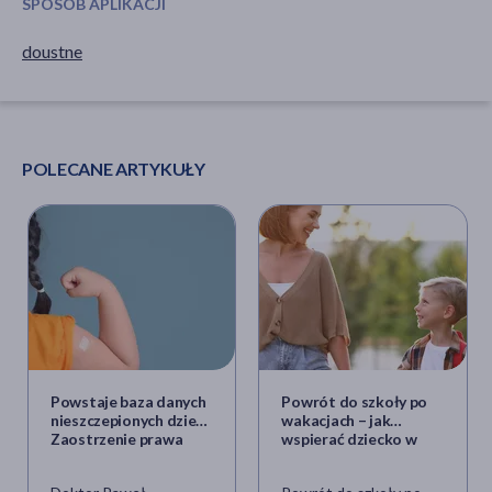
SPOSÓB APLIKACJI
doustne
POLECANE ARTYKUŁY
Powstaje baza danych
Powrót do szkoły po
nieszczepionych dzieci.
wakacjach – jak
Zaostrzenie prawa
wspierać dziecko w
coraz bliżej?
tym trudnym czasie?