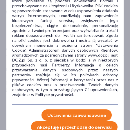
które pobierane są podczas odwiedzania Portalu i
34-100 Wadowice
przechowywane na Urządzeniu Użytkownika. Pliki cookies
są powszechnie stosowane w celu usprawnienia działania
gpsrpl@polskilek.pl
witryn internetowych, umożliwiają nam zapewnienie
kluczowych funkcji serwisu, zwiększenie jego
bezpieczeństwa, ciągłe doskonalenie, personalizację
zgodnie z Twoimi preferencjami oraz wyświetlanie treści i
reklam dopasowanych do Twoich zainteresowań. Zgoda
na pliki cookies jest dobrowolna i można ją wycofać w
dowolnym momencie z poziomu strony "Ustawienia
CECHY PRODUKTU
Cookie". Administratorem danych osobowych Klientów,
gromadzonych za pośrednictwem strony www.doz.pl, jest
DOZ.pl Sp. z o. o. z siedzibą w Łodzi, a w niektórych
przypadkach nasi Partnerzy. Informacja o celach
PŁEĆ
WIEK
przetwarzania danych osobowych przez naszych
partnerów znajduje się w ich politykach ochrony
prywatności. Więcej informacji o korzystaniu przez nas z
Mężczyzna
dla dzieci
plików cookies oraz o przetwarzaniu Twoich danych
Kobieta
7-12 miesięcy
osobowych, w tym o przysługujących Ci uprawnieniach,
znajdziesz w Polityce prywatności.
13-24 miesięcy
25-36 miesięcy
Ustawienia zaawansowane
TYP PRODUKTU
POSTAĆ
Akceptuję i przechodzę do serwisu