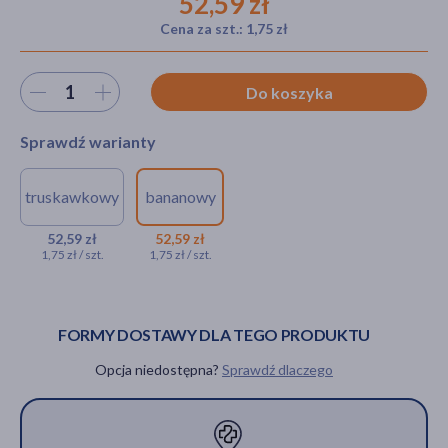
52,59 zł
Cena za szt.: 1,75 zł
akijażu
Wybierz ilość
Do koszyka
Sprawdź warianty
Hit
truskawkowy
bananowy
ENTitis Baby, smak
ENTitis Baby,
truskawkowy, proszek w
proszek, smak
52,59 zł
52,59 zł
1,75 zł / szt.
1,75 zł / szt.
saszetkach, 30 szt.
bananowy, 30
saszetek
52,59 zł
52,59 zł
FORMY DOSTAWY DLA TEGO PRODUKTU
Opcja niedostępna?
Sprawdź dlaczego